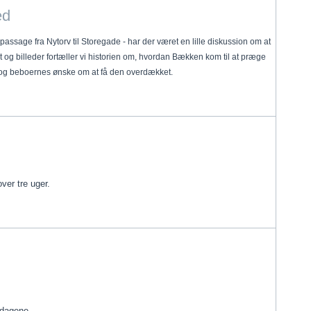
ed
assage fra Nytorv til Storegade - har der været en lille diskussion om at
t og billeder fortæller vi historien om, hvordan Bækken kom til at præge
- og beboernes ønske om at få den overdækket.
ver tre uger.
sdagene