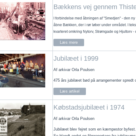
Bækkens vej gennem Thist
I forbindelse med åbningen af "Smedjen" - den ny p
åbne Bækken, der i rør løber under området. I teks
kvarteret omkring Nytorv, Strømgade og Hjultorv 
Læs mere
Jubilæet i 1999
Af arkivar Orla Poulsen
475 års jubilæet bød på arrangementer spredt o
Læs artikel
Købstadsjubilæet i 1974
Af arkivar Orla Poulsen
Jubilæet blev fejret som en kæmpestor byfest.
Se blandt andet en filmreportage fra jubilæum