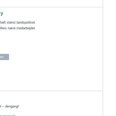
hy
haft størst landspolitisk 
øllers nære medarbejder. 
len
et – dengang!