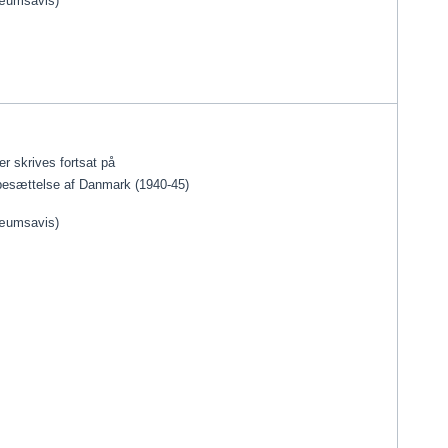
ilæumsavis)
er skrives fortsat på 
 besættelse af Danmark (1940-45)
ilæumsavis)