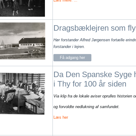
Læs mere: ...
Dragsbæklejren som fl
Hør forstander Alfred Jørgensen fortælle erindri
forstander i lejren.
Få adgang her
Da Den Spanske Syge 
i Thy for 100 år siden
Via klip fra de lokale aviser oprulles historie
og forvoldte nedlukning af samfundet.
Læs her