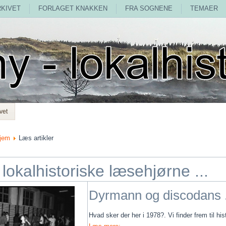
RKIVET
FORLAGET KNAKKEN
FRA SOGNENE
TEMAER
vet
jem
Læs artikler
 lokalhistoriske læsehjørne ...
Dyrmann og discodans .
Hvad sker der her i 1978?. Vi finder frem til his