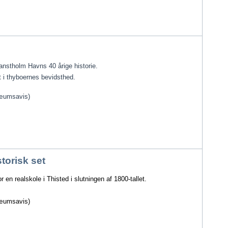
anstholm Havns 40 årige historie. 
st i thyboernes bevidsthed.
ilæumsavis)
torisk set
 en realskole i Thisted i slutningen af 1800-tallet. 
ilæumsavis)