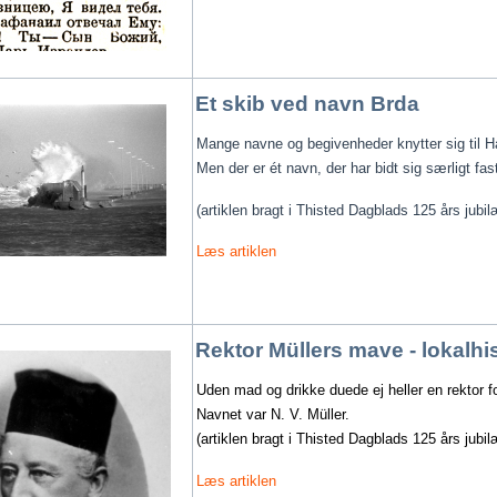
Et skib ved navn Brda
Mange navne og begivenheder knytter sig til H
Men der er ét navn, der har bidt sig særligt fa
(artiklen bragt i Thisted Dagblads 125 års jub
Læs artiklen
Rektor Müllers mave - lokalhis
Uden mad og drikke duede ej heller en rektor for
Navnet var N. V. Müller. 
(artiklen bragt i Thisted Dagblads 125 års jub
Læs artiklen