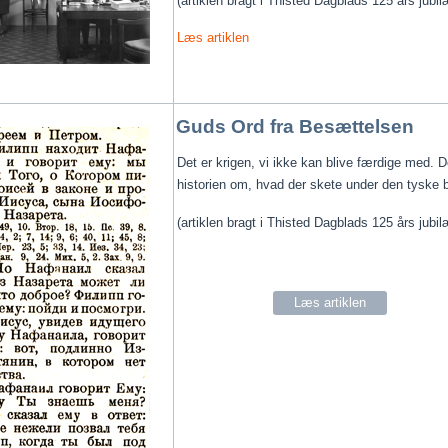
(artiklen bragt i Thisted Dagblads 125 års jub
Læs artiklen
Guds Ord fra Besættelsen
Det er krigen, vi ikke kan blive færdige med. D
historien om, hvad der skete under den tyske
(artiklen bragt i Thisted Dagblads 125 års jub
Læs artiklen