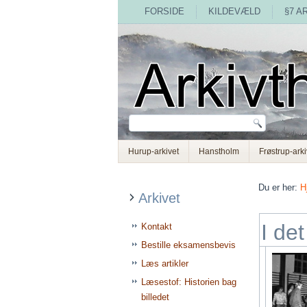
FORSIDE
KILDEVÆLD
§7 A
Hurup-arkivet
Hanstholm
Frøstrup-arki
Du er her:
H
Arkivet
I det
Kontakt
Bestille eksamensbevis
Læs artikler
Læsestof: Historien bag
billedet