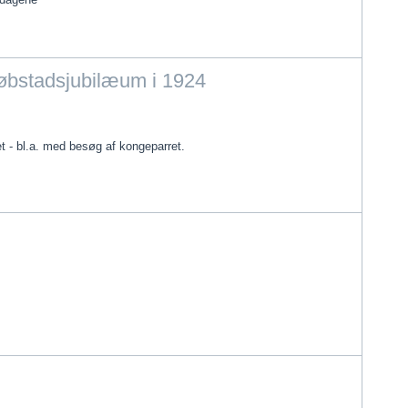
købstadsjubilæum i 1924
t - bl.a. med besøg af kongeparret.