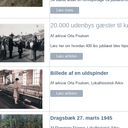
Læs mere
20.000 udenbys gæster til 
Af arkivar Orla Poulsen
Læs her om hvordan 400 års jubilæet blev fejre
Læs artiklen
Billede af en uldspinder
Af arkivar Orla Poulsen, Lokalhistorisk Arkiv
Læs artiklen
Dragsbæk 27. marts 1945
Af Flemming Skipper, Lokalhistorisk Arkiv