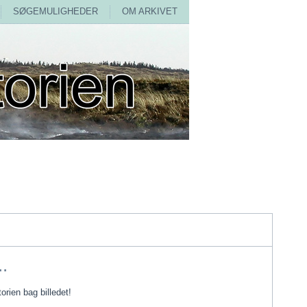
SØGEMULIGHEDER
OM ARKIVET
.
torien bag billedet!