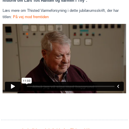
historie om Lars Toft Hansen og varmen i Thy".
Læs mere om Thisted Varmeforsyning i dette jubilæumsskrift, der har
titlen:
På vej mod fremtiden