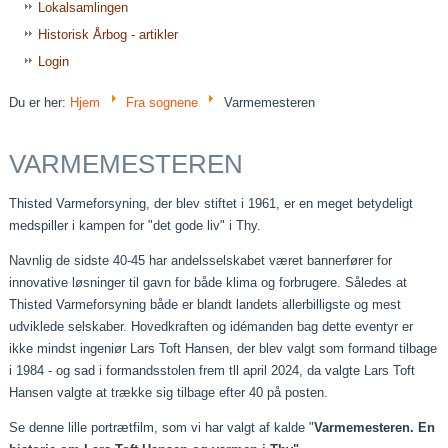
Lokalsamlingen
Historisk Årbog - artikler
Login
Du er her:
Hjem
Fra sognene
Varmemesteren
VARMEMESTEREN
Thisted Varmeforsyning, der blev stiftet i 1961, er en meget betydeligt
medspiller i kampen for "det gode liv" i Thy.
Navnlig de sidste 40-45 har andelsselskabet været bannerfører for
innovative løsninger til gavn for både klima og forbrugere. Således at
Thisted Varmeforsyning både er blandt landets allerbilligste og mest
udviklede selskaber. Hovedkraften og idémanden bag dette eventyr er
ikke mindst ingeniør Lars Toft Hansen, der blev valgt som formand tilbage
i 1984 - og sad i formandsstolen frem tll april 2024, da valgte Lars Toft
Hansen valgte at trække sig tilbage efter 40 på posten.
Se denne lille portrætfilm, som vi har valgt af kalde "
Varmemesteren. En