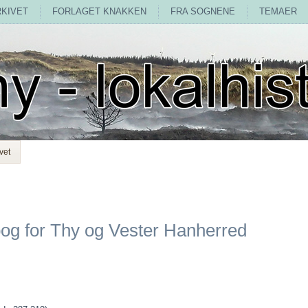
RKIVET
FORLAGET KNAKKEN
FRA SOGNENE
TEMAER
vet
rbog for Thy og Vester Hanherred