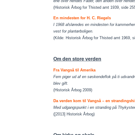
ene over hendes Fader, den anden over hende
(Historisk Årbog for Thisted amt 1939, side 25
En mindesten for H. C. Riegels
I 1968 afsløredes en mindesten for kammerherr
vest for plantørboligen.
(Kilde: Historisk Årbog for Thisted amt 1969, s
Om den store verden
Fra Vangså til Amerika
Fem piger ud af en søskendeflok på ti udvandr
blev gift.
(Historisk Årbog 2009)
Da verden kom til Vangså – en strandingshi
Med udgangspunkt i en stranding på Thykysten 
([2013] Historisk Årbog)