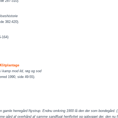
ide 287-310).
lseshistorie
ide 382-420).
5-164)
Klitplantage
 i kamp mod ild, røg og sod
erred 1990, side 49-55).
den gamle
herregård Nystrup. Endnu omkring 1900 lå den der som bondegård. (
samme gård af overhånd af samme sandflugt henflyttet og opbygget der, den nu f