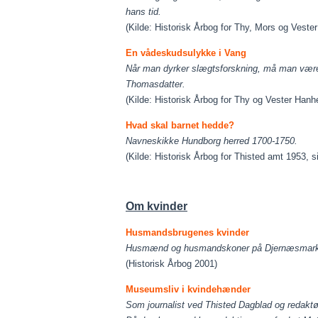
hans tid.
(Kilde: Historisk Årbog for Thy, Mors og Veste
En vådeskudsulykke i Vang
Når man dyrker slægtsforskning, må man være 
Thomasdatter.
(Kilde: Historisk Årbog for Thy og Vester Hanh
Hvad skal barnet hedde?
Navneskikke Hundborg herred 1700-1750.
(Kilde: Historisk Årbog for Thisted amt 1953, s
Om kvinder
Husmandsbrugenes kvinder
Husmænd og husmandskoner på Djernæsmark – et
(Historisk Årbog 2001)
Museumsliv i kvindehænder
Som journalist ved Thisted Dagblad og redaktø