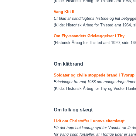
(Kilde: Historisk Årbog for Thisted amt 1963, s
Vang Klit II
Et blad af sandflugtens historie og lidt bebygge
(Kilde: Historisk Årbog for Thisted amt 1964, s
Om Flyvesandets Ødelæggelser i Thy.
(Historisk Årbog for Thisted amt 1920, side 14
Om klitbrand
Soldater og civile stoppede brand i Tvorup 
Erindringer fra maj 1938 om mange drøje timer
(Kilde: Historisk Årbog for Thy og Vester Hanh
Om folk og slægt
Lidt om Christoffer Lunovs efterslægt
På det høje bakkedrag syd for Vandet sø lå 
for Vang sogn fortæller, at i forrige tider er 