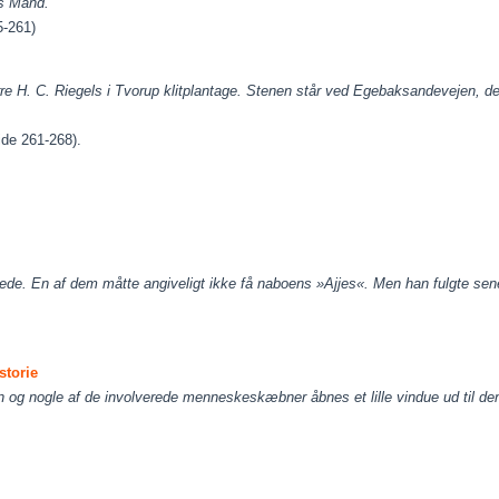
s Mand.
5-261)
e H. C. Riegels i Tvorup klitplantage. Stenen står ved
Egebaksandevejen, der
ide 261-268).
ede. En af dem måtte angiveligt ikke få naboens »Ajjes«. Men han fulgte sene
storie
og nogle af de involverede menneskeskæbner åbnes et lille vindue ud til den s