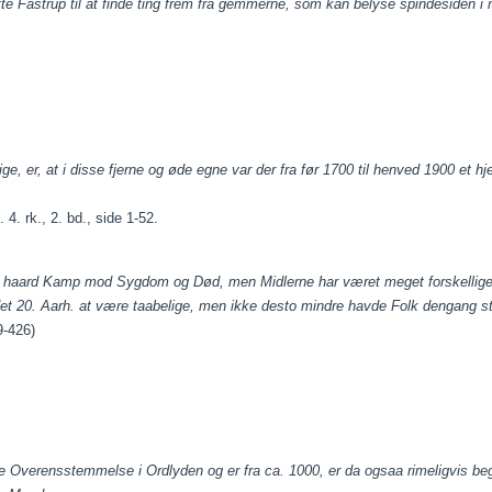
e Fastrup til at finde ting frem fra gemmerne, som kan belyse spindesiden i 
ge, er, at i disse fjerne og øde egne var der fra før 1700 til henved 1900 et hjem
 4. rk., 2. bd., side 1-52.
haard Kamp mod Sygdom og Død, men Midlerne har været meget forskellige. O
t 20. Aarh. at være taabelige, men ikke desto mindre havde Folk dengang stor
9-426)
de
Overensstemmelse i Ordlyden og er fra ca. 1000, er da
ogsaa rimeligvis b