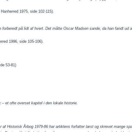
r Hanherred 1975, side 102-115).
forberedt på lidt af hvert. Det måtte Oscar Madsen sande, da han fandt ud a
erred 1996, side 105-106).
ide 53-81)
 ofte overset kapitel i den lokale historie.
r af Historisk Årbog 1979-86 har artiklens forfatter læst og skrevet mange s