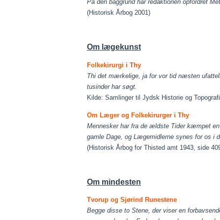
På den baggrund har redaktionen opfordret Mett
(Historisk Årbog 2001)
Om lægekunst
Folkekirurgi i Thy
Thi det mærkelige, ja for vor tid næsten ufatteli
tusinder har søgt.
Kilde: Samlinger til Jydsk Historie og Topografi.
Om Læger og Folkekirurger i Thy
Mennesker har fra de ældste Tider kæmpet en 
gamle Dage, og Lægemidlerne synes for os i de
(Historisk Årbog for Thisted amt 1943, side 40
Om mindesten
Tvorup og Sjørind Runestene
Begge disse to Stene, der viser en forbavsen