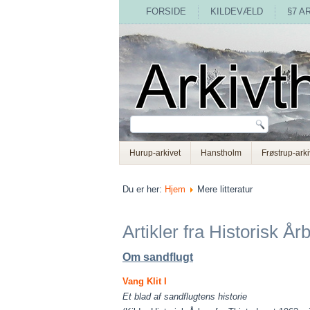
FORSIDE
KILDEVÆLD
§7 A
Hurup-arkivet
Hanstholm
Frøstrup-arki
Du er her:
Hjem
Mere litteratur
Artikler fra Historisk Å
Om sandflugt
Vang Klit I
Et blad af sandflugtens historie