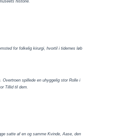
museets historie.
sted for folkelig kirurgi, hvortil i tidernes løb
vertroen spillede en uhyggelig stor Rolle i
 Tillid til dem.
egge satte af en og samme Kvinde,
Aase, den