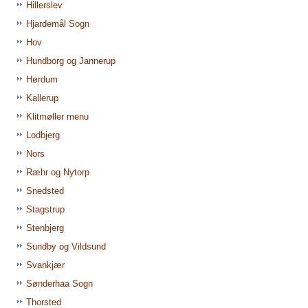
Hillerslev
Hjardemål Sogn
Hov
Hundborg og Jannerup
Hørdum
Kallerup
Klitmøller menu
Lodbjerg
Nors
Ræhr og Nytorp
Snedsted
Stagstrup
Stenbjerg
Sundby og Vildsund
Svankjær
Sønderhaa Sogn
Thorsted