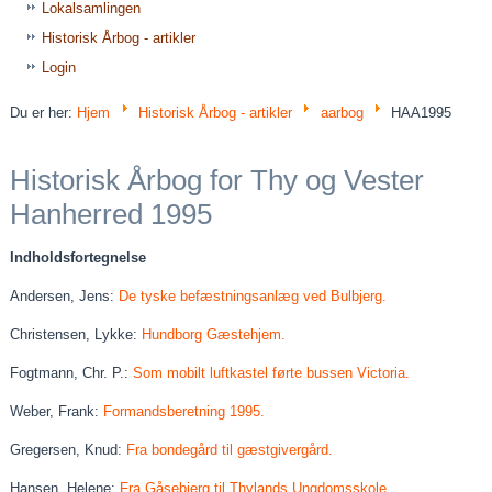
Lokalsamlingen
Historisk Årbog - artikler
Login
Du er her:
Hjem
Historisk Årbog - artikler
aarbog
HAA1995
Historisk Årbog for Thy og Vester
Hanherred 1995
Indholdsfortegnelse
Andersen, Jens:
De tyske befæstningsanlæg ved Bulbjerg.
Christensen, Lykke:
Hundborg Gæstehjem.
Fogtmann, Chr. P.:
Som mobilt luftkastel førte bussen Victoria.
Weber, Frank:
Formandsberetning 1995.
Gregersen, Knud:
Fra bondegård til gæstgivergård.
Hansen, Helene:
Fra Gåsebjerg til Thylands Ungdomsskole.