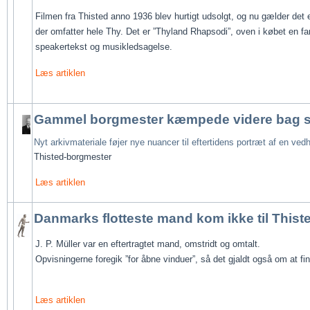
Filmen fra Thisted anno 1936 blev hurtigt udsolgt, og nu gælder det e
der omfatter hele Thy. Det er ”Thyland Rhapsodi”, oven i købet en fa
speakertekst og musikledsagelse.
Læs artiklen
Gammel borgmester kæmpede videre bag s
Nyt arkivmateriale føjer nye
nuancer til eftertidens portræt
af en ved
Thisted-borgmester
Læs artiklen
Danmarks flotteste mand kom ikke til Thist
J. P. Müller var en eftertragtet mand, omstridt og omtalt. 
Opvisningerne foregik ”for åbne vinduer”, så det gjaldt også om at fin
Læs artiklen