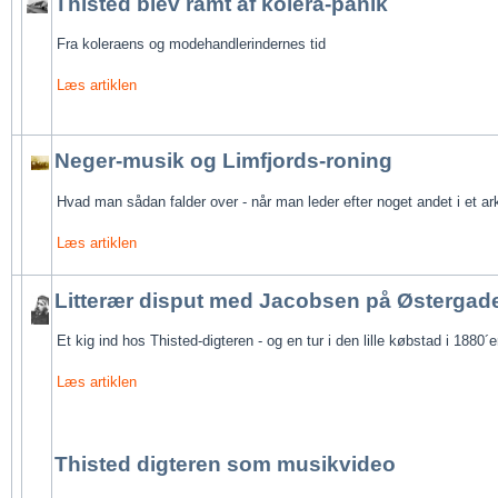
Thisted blev ramt af kolera-panik
Fra koleraens 
og modehandler
indernes tid
Læs artiklen
Neger-musik og Limfjords-roning
Hvad man sådan falder over - når man leder efter noget andet i et ar
Læs artiklen
Litterær disput med Jacobsen på Østergad
Et kig ind hos Thisted-digteren - og en tur i den lille købstad i 1880´
Læs artiklen
Thisted digteren som musikvideo