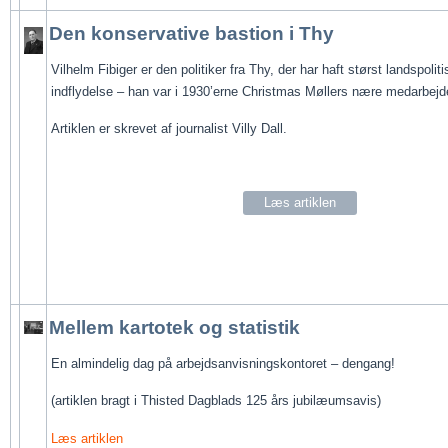
Den konservative bastion i Thy
Vilhelm Fibiger er den politiker fra Thy, der har haft størst landspoliti
indflydelse – han var i 1930’erne Christmas Møllers nære medarbejde
Artiklen er skrevet af journalist Villy Dall.
Læs artiklen
Mellem kartotek og statistik
En almindelig dag på 
arbejdsanvisningskontoret – dengang!
(artiklen bragt i Thisted Dagblads 125 års jubilæumsavis)
Læs artiklen