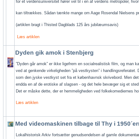
for et verdensuniversitet hører vel til i en af verdens metropoler, hvor ’
kan tiltrækkes. Sådan tænkte mange om Aage Rosendal Nielsens pr
(artiklen bragt i Thisted Dagblads 125 års jubilæumsavis)
Læs artiklen
Dyden gik amok i Stenbjerg
”Dyden går amok” er ikke ligefrem en socialrealistisk film, og man k
ved at genkende virkeligheden ”på vestkysten” i handlingsreferatet. 
som den jyske vestkyst set fra et københavnsk skrivebord. Men det 
endda en af de erotiske af slagsen - og det hele bevæger sig et sted 
Det er måske dette, der er hemmeligheden ved folkekomediernes ho
Læs artiklen
Med videomaskinen tilbage til Thy i 1950´e
Lokalhistorisk Arkiv fortsætter genudsendelsen af gamle dokumentar-