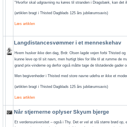
"Hvorfor skal udgravning nu køres til stranden i Dragsbæk, kan det 
(artiklen bragt i Thisted Dagblads 125 års jubilæumsavis)
Læs artiklen
Langdistancesvømmer i et menneskehav
Hvem husker ikke den dag, Brdr. Olsen lagde vejen forbi Thisted og S
kunne leve op til sit navn, men hurtigt blev for lille til at rumme de m
grand prix-vinderne og derfor også måtte tage de tilstødende gader o
Men begivenheder i Thisted med store navne udefra er ikke et mod
(artiklen bragt i Thisted Dagblads 125 års jubilæumsavis)
Læs artiklen
Når stjernerne oplyser Skyum bjerge
Et verdensuniversitet – også i Thy. Det er vel at slå større brød op