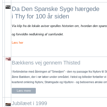
Da Den Spanske Syge hærgede
i Thy for 100 år siden
Via klip fra de lokale aviser oprulles historien om, hvordan den span
og forvoldte nedlukning af samfundet.
Læs her
Bækkens vej gennem Thisted
I forbindelse med åbningen af "Smedjen" - den ny passage fra Nytorv til St
åbne Bækken, der i rør løber under området. I tekst og billeder fortæller 
kvarteret omkring Nytorv, Strømgade og Hjultorv - og beboernes ønske om
Læs mere
Jubilæet i 1999