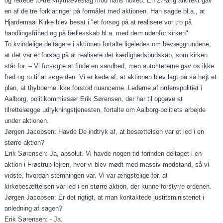
og rettede to-tre knytnæveslag mod hans hoved. En 27-årig arkitekt gav
en af de tre forklaringer på formålet med aktionen. Han sagde bl.a., at
Hjardemaal Kirke blev besat i "et forsøg på at realisere vor tro på
handlingsfrihed og på fællesskab bl.a. med dem udenfor kirken".
To kvindelige deltagere i aktionen fortalte ligeledes om bevæggrundene,
at det var et forsøg på at realisere det kærlighedsbudskab, som kirken
står for. – Vi forsøgte at finde en sandhed, men autoriteterne gav os ikke
fred og ro til at søge den. Vi er kede af, at aktionen blev lagt på så højt et
plan, at thyboerne ikke forstod nuancerne. Lederne af ordenspolitiet i
Aalborg, politikommissær Erik Sørensen, der har til opgave at
tilrettelægge udrykningstjenesten, fortalte om Aalborg-politiets arbejde
under aktionen.
Jørgen Jacobsen: Havde De indtryk af, at besættelsen var et led i en
større aktion?
Erik Sørensen: Ja, absolut. Vi havde nogen tid forinden deltaget i en
aktion i Frøstrup-lejren, hvor vi blev mødt med massiv modstand, så vi
vidste, hvordan stemningen var. Vi var ængstelige for, at
kirkebesættelsen var led i en større aktion, der kunne forstyrre ordenen.
Jørgen Jacobsen: Er det rigtigt, at man kontaktede justitsministeriet i
anledning af sagen?
Erik Sørensen: - Ja.