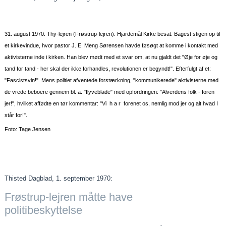
31. august 1970. Thy-lejren (Frøstrup-lejren). Hjardemål Kirke besat. Bagest stigen op til
et kirkevindue, hvor pastor J. E. Meng Sørensen havde føsøgt at komme i kontakt med
aktivisterne inde i kirken. Han blev mødt med et svar om, at nu gjaldt det "Øje for øje og
tand for tand - her skal der ikke forhandles, revolutionen er begyndt!". Efterfulgt af et:
"Fascistsvin!". Mens politiet afventede forstærkning, "kommunikerede" aktivisterne med
de vrede beboere gennem bl. a. "flyveblade" med opfordringen: "Alverdens folk - foren
jer!", hvilket affødte en tør kommentar: "Vi h a r forenet os, nemlig mod jer og alt hvad I
står for!".
Foto: Tage Jensen
Thisted Dagblad, 1. september 1970:
Frøstrup-lejren måtte have
politibeskyttelse