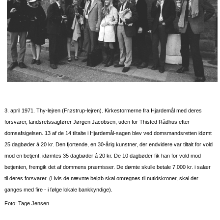
3. april 1971. Thy-lejren (Frøstrup-lejren). Kirkestormerne fra Hjardemål med deres
forsvarer, landsretssagfører Jørgen Jacobsen, uden for Thisted Rådhus efter
domsafsigelsen. 13 af de 14 tiltalte i Hjardemål-sagen blev ved domsmandsretten idømt
25 dagbøder á 20 kr. Den fjortende, en 30-årig kunstner, der endvidere var tiltalt for vold
mod en betjent, idømtes 35 dagbøder á 20 kr. De 10 dagbøder fik han for vold mod
betjenten, fremgik det af dommens præmisser. De dømte skulle betale 7.000 kr. i salær
til deres forsvarer. (Hvis de nævnte beløb skal omregnes til nutidskroner, skal der
ganges med fire - i følge lokale bankkyndige).
Foto: Tage Jensen