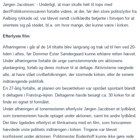
Jørgen Jacobsen: - Underligt, at man skulle helt til tops med
den!Politikommissæren fortalte videre, at der, før den store politistyrke fra
Aalborg rykkede ud, var blevet sendt civilklædte betjente i forvejen for at
orientere sig på stedet, bl.a. om hvor mange, der kunne være i kirken.
Efterlyste film
Afhøringerne i går af de 14 tiltalte blev langvarig og trak ud til hen ved 20-
tiden i aftes, før Dommer Ester Søndergaard kunne erklære retten hævet.
Under afhøringerne fortalte de unge samstemmende om aktionens
planlægning, forløb og deres motiver til at deltage. Aktivisterne nægtede
alle, at have slået civilbefolkningen, der stormede kirken, eller de senere
indtrængende politifolk.
En 27-årig fortalte, at planen om besættelsen var opstået spontant blandt
ti deltagere i Frøstrup-lejren. Deltagerne havde besøgt ca. 30 kirker for at
finde en egnet til formålet.
Under afhøringen af tonemesteren efterlyste Jørgen Jacobsen et lydbånd,
som tonemesteren havde optaget under aktionen, samt tre andre lydbånd.
Der blev ligeledes efterlyst et filmkamera med en film, som forsvareren
hævdede viste politiets indtrængen i kirken. Tingene var blevet
konfiskeret under aktionen. Politimester Bodenhoff kunne ikke gøre rede