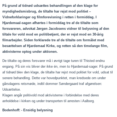
På grund af tidnød udsættes behandlingen af den klage for
myndighedsmisbrug, de tiltalte har rejst mod politiet –
Vidneforklaringer og filmforevisning i retten i formiddag. I
Hjardemaal-sagen afhørtes i formiddag tre af de tiltalte som
forsvareren, advokat Jørgen Jacobsens vidner til belysning af den
tiltale for vold mod en politibetjent, der er rejst mod en 30-årig
filmarbejder. Siden forklarede tre af de tiltalte om formålet med
besættelsen af Hjardemaal Kirke, og retten så den timelange film,
aktivisterne optog under aktionen.
De tiltalte og deres forsvarer må i øvrigt tage turen til Thisted endnu
engang. På sin vis bliver der ikke én, men to Hjardemaal-sager. På grund
af tidnød blev den klage, de tiltalte har rejst mod politiet for vold, udsat til
senere behandling. Dette var hovedpunktet, man kredsede om under
gårsdagens retsmøde, indtil dommer Søndergaard traf afgørelsen:
Udsættelse.
Klagen angår politivold mod aktivisterne i forbindelse med deres
anholdelse i kirken og under transporten til arresten i Aalborg.
Bodenhoff: - Ensidig belysning