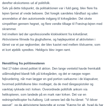
derefter ekskorteres ud af politifolk.
Selv på dette tidspunkt, da politiaktionen var i fuld gang, blev flere fra
lejren fjernet af vrede beboere. Det foregik særdeles håndfast og uden
anvendelse af den autoriserede indgang til kirkegården. Det skete
simpelthen gennem hegnet, og flere vendte tilbage til Frøstrup-lejren med
skrammer.
Ind imellem lød der uprofessionelle klokkeklemt fra kirketårnet.
Aktivisterne filmede fra glughullerne, og højdepunktet af aktiviteten i
tårnet var et par røgbomber, der blev kastet ned mellem tilskuerne, som
et kort øjeblik spredtes. Heldigvis blev ingen ramt.
Henstilling fra politimesteren
Ved 17-tiden skred politiet til aktion. Den lange ventetid havde fremkaldt
utålmodighed blandt folk på kirkegården, og det er næppe nogen
fejlvurdering, når man lægger en god portion sarkasme i de klapsalver,
hvormed politifolkene blev modtaget, da de med tåregaspistoler og
værktøj rykkede ind i kirken. Overordnede politifolk ankom via
helikopteren, som landede på en mark nær kirken. Det var en
redningshelikopter fra Aalborg. Lidt senere lød råb fra tårnet: "Vi bliver
gasset", og da aktivisterne begyndte at synge "Kæmp for alt, hvad du har