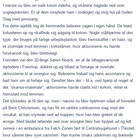
I næste nu blev en rude knust indefra, og skårene haglede ned over
sognepræsten. Et af dem strejfede ham i tindingen og slog hul på huden.
Slag med jernstang
Fra dette øjeblik tog de fremmødte beboere sagen i egen hånd. De brød
kirkedøren op og skaffede sig adgang til kirken. Nogle stålhjælme af den
type, der bruges på farlige arbejdspladser, blev fremskaffet i en hast, og
et stormløb mod lemmen i kirketårnet, hvor aktivisterne nu havde
forskanset sig, blev tilrettelagt.
Forinden var den 20-årige Søren Noack, en af de tilbageværende
lejrledere i Frøstrup, dukket op og tilbød at forsøge at overtale
aktivisterne til at overgive sig. Beboerne frabad sig hans assistance og
bad ham om at forføje sig. Derefter blev der – bl.a. ved hjælp af noget af
det "skanse-materiale", aktivisterne havde slæbt ind i kirken, rettet et
fremstød mod lemmen.
Det lykkedes at få den op, men i næste nu blev hjælmen slået af hovedet
på Bent Christensen, og han fik en række voldsomme slag med det
resultat, at han styrtede ned ad trappen, hvor han blev grebet af de
øvrige. Med blodet løbende ned over ansigtet blev han hjulpet ud og lidt
senere i en ambulance fra Falck-Zonen ført til Centralsygehuset i Thisted,
hvor sårene blev syet sammen. Han kunne straks udskrives og dukkede