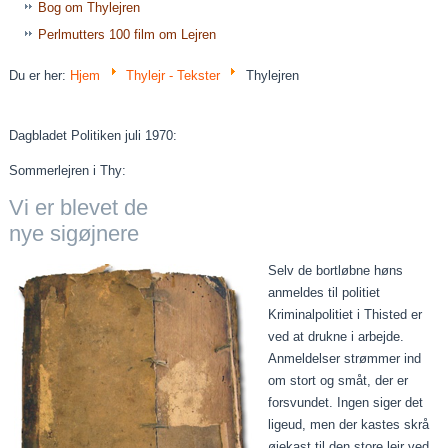
Bog om Thylejren
Perlmutters 100 film om Lejren
Du er her:
Hjem
Thylejr - Tekster
Thylejren
Dagbladet Politiken juli 1970:
Sommerlejren i Thy:
Vi er blevet de
nye sigøjnere
Selv de bortløbne høns
anmeldes til politiet
Kriminalpolitiet i Thisted er
ved at drukne i arbejde.
Anmeldelser strømmer ind
om stort og småt, der er
forsvundet. Ingen siger det
ligeud, men der kastes skrå
øjekast til den store lejr ved