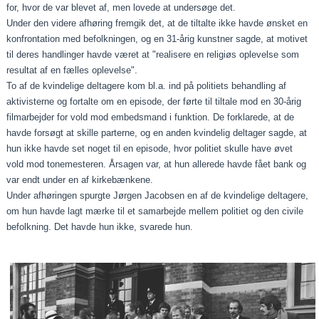
for, hvor de var blevet af, men lovede at undersøge det.
Under den videre afhøring fremgik det, at de tiltalte ikke havde ønsket en
konfrontation med befolkningen, og en 31-årig kunstner sagde, at motivet
til deres handlinger havde været at "realisere en religiøs oplevelse som
resultat af en fælles oplevelse".
To af de kvindelige deltagere kom bl.a. ind på politiets behandling af
aktivisterne og fortalte om en episode, der førte til tiltale mod en 30-årig
filmarbejder for vold mod embedsmand i funktion. De forklarede, at de
havde forsøgt at skille parterne, og en anden kvindelig deltager sagde, at
hun ikke havde set noget til en episode, hvor politiet skulle have øvet
vold mod tonemesteren. Årsagen var, at hun allerede havde fået bank og
var endt under en af kirkebænkene.
Under afhøringen spurgte Jørgen Jacobsen en af de kvindelige deltagere,
om hun havde lagt mærke til et samarbejde mellem politiet og den civile
befolkning. Det havde hun ikke, svarede hun.