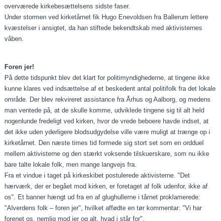
overværede kirkebesættelsens sidste faser.
Under stormen ved kirketårnet fik Hugo Enevoldsen fra Ballerum lettere
kvæstelser i ansigtet, da han stiftede bekendtskab med aktivisternes
våben.
Foren jer!
På dette tidspunkt blev det klart for politimyndighederne, at tingene ikke
kunne klares ved indsættelse af et beskedent antal politifolk fra det lokale
område. Der blev rekvireret assistance fra Århus og Aalborg, og medens
man ventede på, at de skulle komme, udviklede tingene sig til alt held
nogenlunde fredeligt ved kirken, hvor de vrede beboere havde indset, at
det ikke uden yderligere blodsudgydelse ville være muligt at trænge op i
kirketårnet. Den næste times tid formede sig stort set som en ordduel
mellem aktivisterne og den stærkt voksende tilskuerskare, som nu ikke
bare talte lokale folk, men mange langvejs fra.
Fra et vindue i taget på kirkeskibet postulerede aktivisterne. "Det
hærværk, der er begået mod kirken, er foretaget af folk udenfor, ikke af
os". Et banner hængt ud fra en af glughullerne i tårnet proklamerede:
"Alverdens folk – foren jer", hvilket affødte en tør kommentar: "Vi har
forenet os, nemlig mod jer og alt, hvad i står for".