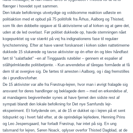
flænger i hovedet syet sammen.
Den lokale befolknings utvetydige og voldsomme reaktion udløste en
politiaktion med et opbud på 75 politifolk fra Århus, Aalborg og Thisted,
som fik den dobbelte opgave at få aktivisterne ud af kirken og at gøre det,
uden at de led overlast. Før politiet dukkede op, havde stemningen nået
kogepunktet og var stærkt på vej fra indignationens fase til regulær
lynchstemning. Efter at have været forskanset i kirken siden nattetimerne
dukkede 15 slukørede og tavse aktivister op én efter én og blev håndfast
ført til "salatfadet" –en af Tinggaards rutebiler – gennem et espalier af
stålhjelmklædte politibetjente. - Kun anvendelse af tåregas formåede at få
dem til at overgive sig. De førtes til arresten i Aalborg, og i dag fremstilles
de i grundlovsforhør.
De 15 aktivister var alle fra Frøstrup-lejren, hvor man i øvrigt fralagde sig
ansvaret for deres handlinger og beklagede dem – med en erkendelse af,
at mandagens begivenheder synes at have fjernet den sidste rest af
sympati blandt den lokale befolkning for Det nye Samfunds lejr-
eksperiment. Et forlydende om, at de 15 er dukket op i lejren på et sent
tidspunkt og i hvert fald efter, at de oprindelige lejrledere, Henning Prins
og Leo Jespersgaard, har forladt Frøstrup, har intet på sig. En ung
talsmand for lejren, Søren Noack, oplyser overfor Thisted Dagblad, at de