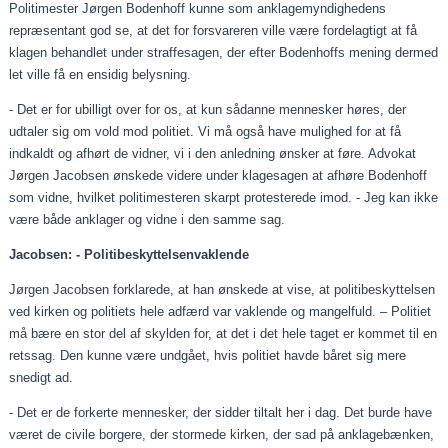
Politimester Jørgen Bodenhoff kunne som anklagemyndighedens
repræsentant god se, at det for forsvareren ville være fordelagtigt at få
klagen behandlet under straffesagen, der efter Bodenhoffs mening dermed
let ville få en ensidig belysning.
- Det er for ubilligt over for os, at kun sådanne mennesker høres, der
udtaler sig om vold mod politiet. Vi må også have mulighed for at få
indkaldt og afhørt de vidner, vi i den anledning ønsker at føre. Advokat
Jørgen Jacobsen ønskede videre under klagesagen at afhøre Bodenhoff
som vidne, hvilket politimesteren skarpt protesterede imod. - Jeg kan ikke
være både anklager og vidne i den samme sag.
Jacobsen: - Politibeskyttelsenvaklende
Jørgen Jacobsen forklarede, at han ønskede at vise, at politibeskyttelsen
ved kirken og politiets hele adfærd var vaklende og mangelfuld. – Politiet
må bære en stor del af skylden for, at det i det hele taget er kommet til en
retssag. Den kunne være undgået, hvis politiet havde båret sig mere
snedigt ad.
- Det er de forkerte mennesker, der sidder tiltalt her i dag. Det burde have
været de civile borgere, der stormede kirken, der sad på anklagebænken,