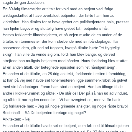
sagde Jørgen Jacobsen.
En 30-årig filmarbejder er tiltalt for vold mod en betjent ved ifølge
anklageskriftet at have overfaldet betjenten, der førte ham hen ad
kirkeloftet. Han tiltales for at have grebet om politibetjentens hals, presset
han hjelm bagover og sluttelig have grebet fat i betjentens hår.
Herom forklarede filmarbejderen, at på vejen mødte de en anden af de
tiltalte, en tonemester, der kom slæbende med sin båndoptager. Han
passerede dem, gik ned ad trappen, hvorpå tiltalte hørte "et frygteligt
skrig". Han ville da vende sig om, fordi han blev bange, og derved
strejfede han muligvis betjenten med hånden. Hans forklaring blev støttet
af en anden tiltalt, der betegnede episoden som "et håndgemæng".
En anden af de tiltalte, en 28-årig arkitekt, forklarede i retten i formiddag,
at han på vej ned havde set tonemesteren ligge sammenkrøbet på gulvet
med sin båndoptager. Foran ham stod en betjent. Han løb tilbage til de
andre i klokkerummet og råbte: - De slår os! Der på så han ud ad vinduet,
og råbte til mængden nedenfor: - Vi har overgivet os, men vi får bank.
Og forklarede han: - Jeg så nogle grinende ansigter, og nogle råbte bravo!
Bodenhoff: - Så De betjenten foretage sig noget?
Arkitekten: - Nej.
En anden af de tiltalte havde set en betjent, som løb ned til filmarbejderen