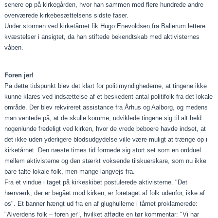
senere op på kirkegården, hvor han sammen med flere hundrede andre
overværede kirkebesættelsens sidste faser.
Under stormen ved kirketårnet fik Hugo Enevoldsen fra Ballerum lettere
kvæstelser i ansigtet, da han stiftede bekendtskab med aktivisternes
våben.
Foren jer!
På dette tidspunkt blev det klart for politimyndighederne, at tingene ikke
kunne klares ved indsættelse af et beskedent antal politifolk fra det lokale
område. Der blev rekvireret assistance fra Århus og Aalborg, og medens
man ventede på, at de skulle komme, udviklede tingene sig til alt held
nogenlunde fredeligt ved kirken, hvor de vrede beboere havde indset, at
det ikke uden yderligere blodsudgydelse ville være muligt at trænge op i
kirketårnet. Den næste times tid formede sig stort set som en ordduel
mellem aktivisterne og den stærkt voksende tilskuerskare, som nu ikke
bare talte lokale folk, men mange langvejs fra.
Fra et vindue i taget på kirkeskibet postulerede aktivisterne. "Det
hærværk, der er begået mod kirken, er foretaget af folk udenfor, ikke af
os". Et banner hængt ud fra en af glughullerne i tårnet proklamerede:
"Alverdens folk – foren jer", hvilket affødte en tør kommentar: "Vi har