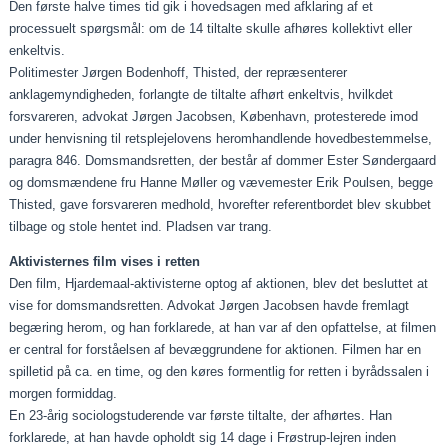
Den første halve times tid gik i hovedsagen med afklaring af et
processuelt spørgsmål: om de 14 tiltalte skulle afhøres kollektivt eller
enkeltvis.
Politimester Jørgen Bodenhoff, Thisted, der repræsenterer
anklagemyndigheden, forlangte de tiltalte afhørt enkeltvis, hvilkdet
forsvareren, advokat Jørgen Jacobsen, København, protesterede imod
under henvisning til retsplejelovens heromhandlende hovedbestemmelse,
paragra 846. Domsmandsretten, der består af dommer Ester Søndergaard
og domsmændene fru Hanne Møller og vævemester Erik Poulsen, begge
Thisted, gave forsvareren medhold, hvorefter referentbordet blev skubbet
tilbage og stole hentet ind. Pladsen var trang.
Aktivisternes film vises i retten
Den film, Hjardemaal-aktivisterne optog af aktionen, blev det besluttet at
vise for domsmandsretten. Advokat Jørgen Jacobsen havde fremlagt
begæring herom, og han forklarede, at han var af den opfattelse, at filmen
er central for forståelsen af bevæggrundene for aktionen. Filmen har en
spilletid på ca. en time, og den køres formentlig for retten i byrådssalen i
morgen formiddag.
En 23-årig sociologstuderende var første tiltalte, der afhørtes. Han
forklarede, at han havde opholdt sig 14 dage i Frøstrup-lejren inden