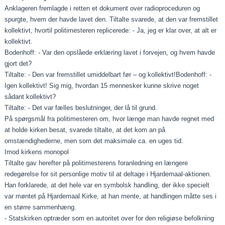
Anklageren fremlagde i retten et dokument over radioproceduren og
spurgte, hvem der havde lavet den. Tiltalte svarede, at den var fremstillet
kollektivt, hvortil politimesteren replicerede: - Ja, jeg er klar over, at alt er
kollektivt.
Bodenhoff: - Var den opslåede erklæring lavet i forvejen, og hvem havde
gjort det?
Tiltalte: - Den var fremstillet umiddelbart før – og kollektivt!Bodenhoff: -
Igen kollektivt! Sig mig, hvordan 15 mennesker kunne skrive noget
sådant kollektivt?
Tiltalte: - Det var fælles beslutninger, der lå til grund.
På spørgsmål fra politimesteren om, hvor længe man havde regnet med
at holde kirken besat, svarede tiltalte, at det kom an på
omstændighederne, men som det maksimale ca. en uges tid.
Imod kirkens monopol
Tiltalte gav herefter på politimesterens foranledning en længere
redegørelse for sit personlige motiv til at deltage i Hjardemaal-aktionen.
Han forklarede, at det hele var en symbolsk handling, der ikke specielt
var møntet på Hjardemaal Kirke, at han mente, at handlingen måtte ses i
en større sammenhæng.
- Statskirken optræder som en autoritet over for den religiøse befolkning