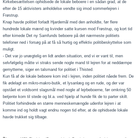
Kirkebesættelsen ophidsede de lokale beboere i en sådan grad, at de
efter de 15 aktivisters anholdelse vendte sig imod sommerlejren i
Frøstrup.
Knap havde politiet forladt Hjardemål med den anholdte, før flere
hundrede lokale mænd og kvinder satte kursen mod Frøstrup, og kort tid
efter kimede Det ny Samfunds beboere på det nærmeste politiets
telefoner ned i forsøg på at få så hurtig og effektiv politibeskyttelse som
muligt.
- Det var jo unægtelig en lidt anden situation, end vi er vant til, men
selvfølgelig måtte vi straks sende nogle mand til lejren for at neddæmpe
gemytterne, siger en talsmand for politiet i Thisted.
Kun få af de lokale beboere kom ind i lejren, inden politiet nåede frem. De
fik ødelagt en mikro-makro-butik, et lysanlæg og en rude, og der var
opstået et voldsomt slagsmål med nogle af lejrbeboerne, før omkring 50
betjente kom til stede og bl.a. ved hjælp af hunde fik de to parter skilt.
Politiet forhindrede en større menneskemængde udenfor lejren i at
komme ind og holdt vagt endnu nogen tid efter, at de ophidsede lokale
havde trukket sig tilbage.