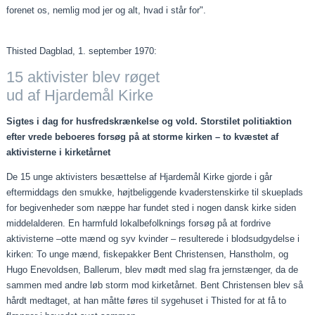
forenet os, nemlig mod jer og alt, hvad i står for".
Thisted Dagblad, 1. september 1970:
15 aktivister blev røget
ud af Hjardemål Kirke
Sigtes i dag for husfredskrænkelse og vold. Storstilet politiaktion
efter vrede beboeres forsøg på at storme kirken – to kvæstet af
aktivisterne i kirketårnet
De 15 unge aktivisters besættelse af Hjardemål Kirke gjorde i går
eftermiddags den smukke, højtbeliggende kvaderstenskirke til skueplads
for begivenheder som næppe har fundet sted i nogen dansk kirke siden
middelalderen. En harmfuld lokalbefolknings forsøg på at fordrive
aktivisterne –otte mænd og syv kvinder – resulterede i blodsudgydelse i
kirken: To unge mænd, fiskepakker Bent Christensen, Hanstholm, og
Hugo Enevoldsen, Ballerum, blev mødt med slag fra jernstænger, da de
sammen med andre løb storm mod kirketårnet. Bent Christensen blev så
hårdt medtaget, at han måtte føres til sygehuset i Thisted for at få to