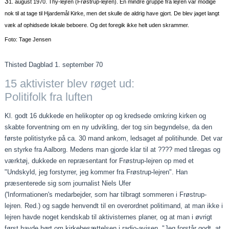
3
1. august 1970. Thy-lejren (Frøstrup-lejren). En mindre gruppe fra lejren var modige
nok til at tage til Hjardemål Kirke, men det skulle de aldrig have gjort. De blev jaget langt
væk af ophidsede lokale beboere. Og det foregik ikke helt uden skrammer.
Foto: Tage Jensen
Thisted Dagblad 1. september 70
15 aktivister blev røget ud:
Politifolk fra luften
Kl. godt 16 dukkede en helikopter op og kredsede omkring kirken og
skabte forventning om en ny udvikling, der tog sin begyndelse, da den
første politistyrke på ca. 30 mand ankom, ledsaget af politihunde. Det var
en styrke fra Aalborg. Medens man gjorde klar til at ???? med tåregas og
værktøj, dukkede en repræsentant for Frøstrup-lejren op med et
"Undskyld, jeg forstyrrer, jeg kommer fra Frøstrup-lejren". Han
præsenterede sig som journalist Niels Ufer
('Informationen's medarbejder, som har tilbragt sommeren i Frøstrup-
lejren. Red.) og sagde henvendt til en overordnet politimand, at man ikke i
lejren havde noget kendskab til aktivisternes planer, og at man i øvrigt
først havde hørt om kirkebesættelsen i radio-avisen. "Jeg forstår godt, at