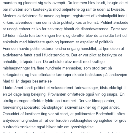
mursten og placeret sig selv ovenpå. Da lemmen blev brudt, brugte de et
par mursten som kasteskyts mod betjentene og ramte uden at kvæste.
Medens aktivisterne fik navne og bopæl registreret af kriminalpoliti inde i
kirken, afventede man den sidste politistyrkes ankomst. Politiet ønskede
at undgå enhver risiko for selvtægt blandt de tilstedeværende. Først ved
19-tiden nåede forstærkningen frem, og derefter blev de anholdte ført ud
enkeltvis med håndfaste greb og igennem et espalier af politifolk.
Forinden havde politimesteren endnu engang henstillet, at fjernelsen af
aktivisterne fandt sted i fuldstændig ro. Det er vor pligt at beskytte de
anholdte, tilføjede han. De anholdte blev mødt med kraftige
mishagsytringer fra flere hundrede mennesker, som stod tæt på
kirkegården, og hvis efterladte køretøjer skabte trafikkaos på landevejen.
Mad til 14 dages besættelse
I kirketårnet fandt politiet et velassorteret fødevarelager, tilstrækkeligt til
en 14 dage lang belejring. Provianten omfattede også vin og snaps. En
utrolig mængde effekter fyldte op i rummet. Der var filmapparater,
forevisningsapparater, båndoptager, skrivemaskiner og meget andet.
Opbuddet af kostbare ting var så stort, at politimester Bodenhoff i aftes
antydedemuligheden af, at der foruden voldssigtelse og sigtelse for grov
husfredskrænkelse også bliver tale om tyverisigtelse.