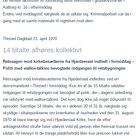
De femten aktivister vil formentlig blive fremstillet i grundlovsforhør i
Aalborg kl. 16 i eftermiddag.
Endnu ved middagstid nægtede de at udtale sig. Kriminalpolitiet var da i
gang med at samle materiale til sigtelser mod dem.
Thisted Dagblad 21. april 1970
14 tiltalte afhøres kollektivt
Retssagen mod kirkebesætterne fra Hjardemaal indledt i formiddag –
Politi med walkie-talkies bevogtede indgangen til retsbygningen
Retssagen mod kirkebesætterne fra Hjardemaal indledtes ved en
domsmandsret i Thisted i formiddag. Kun én af de 15 tiltalte udeblev.
Indgangen til retsbygningen var bevogtet af politi, der i dagens anledning
var udstyret med walkie-talkies. Det kom dog ikke på noget tidspunkt til
episoder. Samtlige 14 tiltalte, der er i alderen 20 til 31 år, nægtede sig
skyldige i tiltalepunkterne om krænkelse af husfreden ved den 31. august
1970 at have trængt sig ind i Hjardemaal Kirke, hvor de efter
anklageskriftet skulle have udøvet vold på person eller fremsat trussel om
sådan. Af hensyn til de trange pladsforhold blev kun pressen lukket ind.