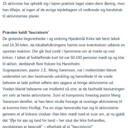
15 aktivister har opholdt sig i lejren praktisk taget siden dens åbning, men
han tilføjer, at ingen af de øvrige lejrdeltagere vil vedkende sig kendskab
til aktivisternes planer.
Præsten kaldt 'fascistsvin'
De groteske begivenheder i og omkring Hjardemål Kirke løb først løbsk
ved 14.30-tiden, da lokalbefolkningens harme over krænkelsen udløste en
spontan reaktion: Der gik bud rundt i hjemmene om at møde op ved
kirken. I løbet af forbløffende kort tid var 50-100 personer mødt op og klar
til aktion, deriblandt flere fiskere fra Hanstholm.
Sognepræsten, pastor J.E. Meng Sørensen, var i mellemtiden blevet
underrettet om den faretruende udvikling og henstillede til de vrede
beboere at lade politiet udføre den opgave at bringe aktivisterne ud.
Vreden blandt beboerne var imidlertid så stor, at de fastholdt beslutningen
om selv at hente aktivisterne. Som et kompromis foreslog pastor Meng
Sørensen derefter, at han først skulle forsøge at overtage aktivisterne til
at komme frem frivilligt. Fra en stige henvendte han sig til aktivisterne
gennem et af kirkens vinduer. Han blev mødt med et svar om, at nu gjaldt
det "Øje for øje og tand for tand – her skal der ikke forhandles,
revolutionen er begyndt" – efterfulgt af et "fascistsvin!"