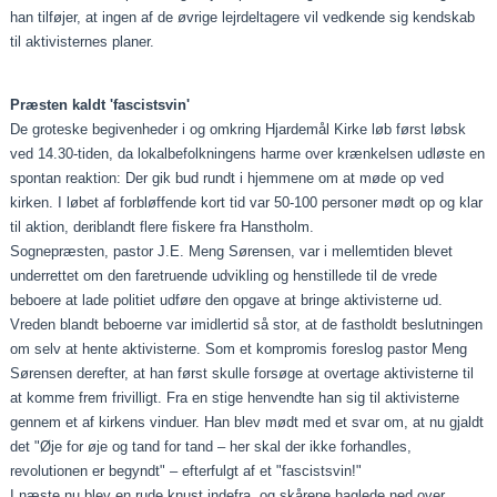
han tilføjer, at ingen af de øvrige lejrdeltagere vil vedkende sig kendskab
til aktivisternes planer.
Præsten kaldt 'fascistsvin'
De groteske begivenheder i og omkring Hjardemål Kirke løb først løbsk
ved 14.30-tiden, da lokalbefolkningens harme over krænkelsen udløste en
spontan reaktion: Der gik bud rundt i hjemmene om at møde op ved
kirken. I løbet af forbløffende kort tid var 50-100 personer mødt op og klar
til aktion, deriblandt flere fiskere fra Hanstholm.
Sognepræsten, pastor J.E. Meng Sørensen, var i mellemtiden blevet
underrettet om den faretruende udvikling og henstillede til de vrede
beboere at lade politiet udføre den opgave at bringe aktivisterne ud.
Vreden blandt beboerne var imidlertid så stor, at de fastholdt beslutningen
om selv at hente aktivisterne. Som et kompromis foreslog pastor Meng
Sørensen derefter, at han først skulle forsøge at overtage aktivisterne til
at komme frem frivilligt. Fra en stige henvendte han sig til aktivisterne
gennem et af kirkens vinduer. Han blev mødt med et svar om, at nu gjaldt
det "Øje for øje og tand for tand – her skal der ikke forhandles,
revolutionen er begyndt" – efterfulgt af et "fascistsvin!"
I næste nu blev en rude knust indefra, og skårene haglede ned over