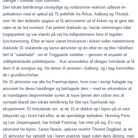
flænger i hovedet syet sammen.
Den lokale befolknings utvetydige og voldsomme reaktion udløste en
politiaktion med et opbud på 75 politifolk fra Århus, Aalborg og Thisted,
som fik den dobbelte opgave at få aktivisterne ud af kirken og at gøre det,
uden at de led overlast. Før politiet dukkede op, havde stemningen nået
kogepunktet og var stærkt på vej fra indignationens fase til regulær
lynchstemning. Efter at have været forskanset i kirken siden nattetimerne
dukkede 15 slukørede og tavse aktivister op én efter én og blev håndfast
ført til "salatfadet" –en af Tinggaards rutebiler – gennem et espalier af
stålhjelmklædte politibetjente. - Kun anvendelse af tåregas formåede at få
dem til at overgive sig. De førtes til arresten i Aalborg, og i dag fremstilles
de i grundlovsforhør.
De 15 aktivister var alle fra Frøstrup-lejren, hvor man i øvrigt fralagde sig
ansvaret for deres handlinger og beklagede dem – med en erkendelse af,
at mandagens begivenheder synes at have fjernet den sidste rest af
sympati blandt den lokale befolkning for Det nye Samfunds lejr-
eksperiment. Et forlydende om, at de 15 er dukket op i lejren på et sent
tidspunkt og i hvert fald efter, at de oprindelige lejrledere, Henning Prins
og Leo Jespersgaard, har forladt Frøstrup, har intet på sig. En ung
talsmand for lejren, Søren Noack, oplyser overfor Thisted Dagblad, at de
15 aktivister har opholdt sig i lejren praktisk taget siden dens åbning, men