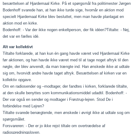
besættelsen af Hjardemaal Kirke. På et spørgsmål fra politimester Jørgen
Bodenhoff svarede han, at han ikke turde sige, hvornår en aktion mod
specielt Hjardemaal Kirke blev besluttet, men man havde planlagat en
aktion mod en kirke.
Bodenhoff: - Var der ikke nogen enkeltperson, der fik idéen?Tiltalte: - Nej,
det var en fælles idé.
Alt var kollektivt
Tiltalte forklarede, at han kun én gang havde været ved Hjardemaal Kirke
før aktionen, og han havde ikke været med til at tage noget aftryk til den
nøgle, der blev anvendt, da man trængte ind. Han ønskede ikke at udtale
sig om, hvorvidt andre havde taget aftryk. Besættelsen af kirken var en
kollektiv opgave.
Om en radiosender og –modtager, der fandtes i kirken, forklarede tiltalte,
at den skulle benyttes som kommunikationsmiddel udadtil. Bodenhoff: -
Der var også en sender og modtager i Frøstrup-lejren. Stod De i
forbindelse med Lejren?
Tiltalte svarede benægtende, men ønskede i øvrigt ikke at udtale sog om
spørgsmålet.
Forsvareren: - Der er jo ikke rejst tiltale om overtrædelse af
radiospredningsloven.