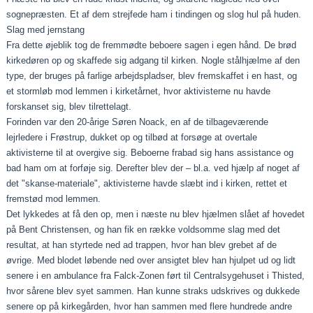
sognepræsten. Et af dem strejfede ham i tindingen og slog hul på huden.
Slag med jernstang
Fra dette øjeblik tog de fremmødte beboere sagen i egen hånd. De brød
kirkedøren op og skaffede sig adgang til kirken. Nogle stålhjælme af den
type, der bruges på farlige arbejdspladser, blev fremskaffet i en hast, og
et stormløb mod lemmen i kirketårnet, hvor aktivisterne nu havde
forskanset sig, blev tilrettelagt.
Forinden var den 20-årige Søren Noack, en af de tilbageværende
lejrledere i Frøstrup, dukket op og tilbød at forsøge at overtale
aktivisterne til at overgive sig. Beboerne frabad sig hans assistance og
bad ham om at forføje sig. Derefter blev der – bl.a. ved hjælp af noget af
det "skanse-materiale", aktivisterne havde slæbt ind i kirken, rettet et
fremstød mod lemmen.
Det lykkedes at få den op, men i næste nu blev hjælmen slået af hovedet
på Bent Christensen, og han fik en række voldsomme slag med det
resultat, at han styrtede ned ad trappen, hvor han blev grebet af de
øvrige. Med blodet løbende ned over ansigtet blev han hjulpet ud og lidt
senere i en ambulance fra Falck-Zonen ført til Centralsygehuset i Thisted,
hvor sårene blev syet sammen. Han kunne straks udskrives og dukkede
senere op på kirkegården, hvor han sammen med flere hundrede andre