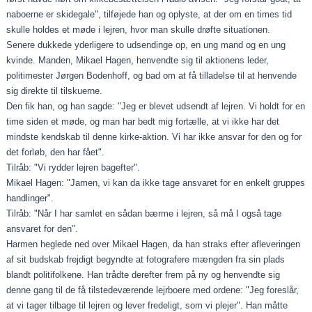
naboerne er skidegale", tilføjede han og oplyste, at der om en times tid
skulle holdes et møde i lejren, hvor man skulle drøfte situationen.
Senere dukkede yderligere to udsendinge op, en ung mand og en ung
kvinde. Manden, Mikael Hagen, henvendte sig til aktionens leder,
politimester Jørgen Bodenhoff, og bad om at få tilladelse til at henvende
sig direkte til tilskuerne.
Den fik han, og han sagde: "Jeg er blevet udsendt af lejren. Vi holdt for en
time siden et møde, og man har bedt mig fortælle, at vi ikke har det
mindste kendskab til denne kirke-aktion. Vi har ikke ansvar for den og for
det forløb, den har fået".
Tilråb: "Vi rydder lejren bagefter".
Mikael Hagen: "Jamen, vi kan da ikke tage ansvaret for en enkelt gruppes
handlinger".
Tilråb: "Når I har samlet en sådan bærme i lejren, så må I også tage
ansvaret for den".
Harmen heglede ned over Mikael Hagen, da han straks efter afleveringen
af sit budskab frejdigt begyndte at fotografere mængden fra sin plads
blandt politifolkene. Han trådte derefter frem på ny og henvendte sig
denne gang til de få tilstedeværende lejrboere med ordene: "Jeg foreslår,
at vi tager tilbage til lejren og lever fredeligt, som vi plejer". Han måtte