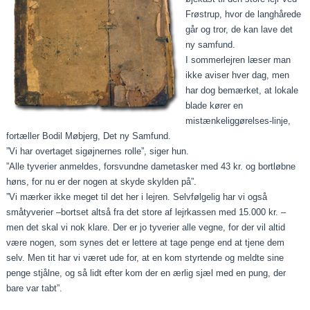
Frøstrup, hvor de langhårede
går og tror, de kan lave det
ny samfund.
I sommerlejren læser man
ikke aviser hver dag, men
har dog bemærket, at lokale
blade kører en
mistænkeliggørelses-linje,
fortæller Bodil Møbjerg, Det ny Samfund.
”Vi har overtaget sigøjnernes rolle”, siger hun.
”Alle tyverier anmeldes, forsvundne dametasker med 43 kr. og bortløbne
høns, for nu er der nogen at skyde skylden på”.
”Vi mærker ikke meget til det her i lejren. Selvfølgelig har vi også
småtyverier –bortset altså fra det store af lejrkassen med 15.000 kr. –
men det skal vi nok klare. Der er jo tyverier alle vegne, for der vil altid
være nogen, som synes det er lettere at tage penge end at tjene dem
selv. Men tit har vi været ude for, at en kom styrtende og meldte sine
penge stjålne, og så lidt efter kom der en ærlig sjæl med en pung, der
bare var tabt”.