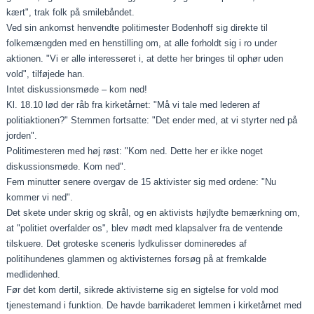
kært", trak folk på smilebåndet.
Ved sin ankomst henvendte politimester Bodenhoff sig direkte til
folkemængden med en henstilling om, at alle forholdt sig i ro under
aktionen. "Vi er alle interesseret i, at dette her bringes til ophør uden
vold", tilføjede han.
Intet diskussionsmøde – kom ned!
Kl. 18.10 lød der råb fra kirketårnet: "Må vi tale med lederen af
politiaktionen?" Stemmen fortsatte: "Det ender med, at vi styrter ned på
jorden".
Politimesteren med høj røst: "Kom ned. Dette her er ikke noget
diskussionsmøde. Kom ned".
Fem minutter senere overgav de 15 aktivister sig med ordene: "Nu
kommer vi ned".
Det skete under skrig og skrål, og en aktivists højlydte bemærkning om,
at "politiet overfalder os", blev mødt med klapsalver fra de ventende
tilskuere. Det groteske sceneris lydkulisser domineredes af
politihundenes glammen og aktivisternes forsøg på at fremkalde
medlidenhed.
Før det kom dertil, sikrede aktivisterne sig en sigtelse for vold mod
tjenestemand i funktion. De havde barrikaderet lemmen i kirketårnet med