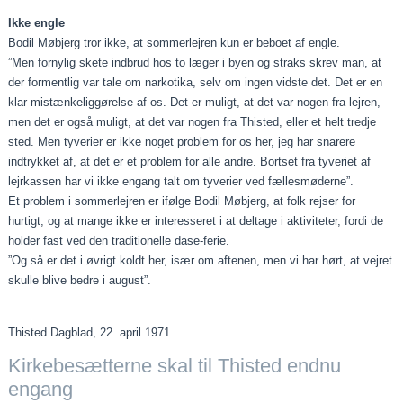
Ikke engle
Bodil Møbjerg tror ikke, at sommerlejren kun er beboet af engle.
”Men fornylig skete indbrud hos to læger i byen og straks skrev man, at
der formentlig var tale om narkotika, selv om ingen vidste det. Det er en
klar mistænkeliggørelse af os. Det er muligt, at det var nogen fra lejren,
men det er også muligt, at det var nogen fra Thisted, eller et helt tredje
sted. Men tyverier er ikke noget problem for os her, jeg har snarere
indtrykket af, at det er et problem for alle andre. Bortset fra tyveriet af
lejrkassen har vi ikke engang talt om tyverier ved fællesmøderne”.
Et problem i sommerlejren er ifølge Bodil Møbjerg, at folk rejser for
hurtigt, og at mange ikke er interesseret i at deltage i aktiviteter, fordi de
holder fast ved den traditionelle dase-ferie.
”Og så er det i øvrigt koldt her, især om aftenen, men vi har hørt, at vejret
skulle blive bedre i august”.
Thisted Dagblad, 22. april 1971
Kirkebesætterne skal til Thisted endnu
engang