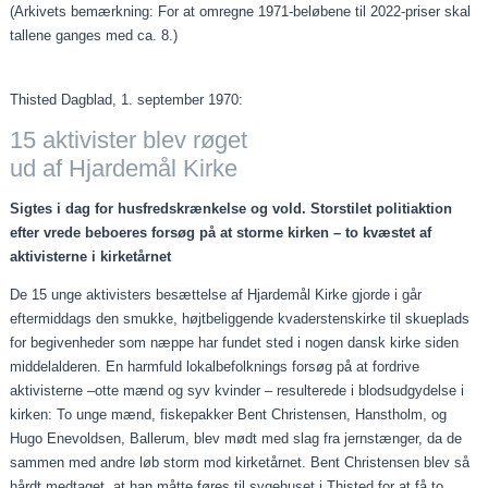
(Arkivets bemærkning: For at omregne 1971-beløbene til 2022-priser skal
tallene ganges med ca. 8.)
Thisted Dagblad, 1. september 1970:
15 aktivister blev røget
ud af Hjardemål Kirke
Sigtes i dag for husfredskrænkelse og vold. Storstilet politiaktion
efter vrede beboeres forsøg på at storme kirken – to kvæstet af
aktivisterne i kirketårnet
De 15 unge aktivisters besættelse af Hjardemål Kirke gjorde i går
eftermiddags den smukke, højtbeliggende kvaderstenskirke til skueplads
for begivenheder som næppe har fundet sted i nogen dansk kirke siden
middelalderen. En harmfuld lokalbefolknings forsøg på at fordrive
aktivisterne –otte mænd og syv kvinder – resulterede i blodsudgydelse i
kirken: To unge mænd, fiskepakker Bent Christensen, Hanstholm, og
Hugo Enevoldsen, Ballerum, blev mødt med slag fra jernstænger, da de
sammen med andre løb storm mod kirketårnet. Bent Christensen blev så
hårdt medtaget, at han måtte føres til sygehuset i Thisted for at få to