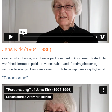
Jens Kirk (1904-1986)
- var en stout bonde, som boede på Thousgård i Brund nær Thisted. Han
var frihedskæmper, politiker, videnskabsmand, foredragsholder og
samfundsdebattør. Desuden skrev J.K. digte på rigsdansk og thybomål.
”Fororssang”