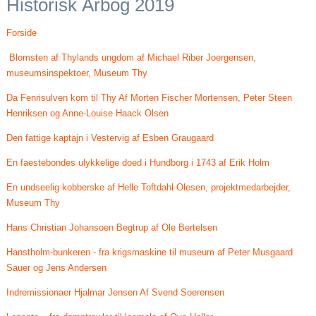
Historisk Årbog 2019
Forside
Blomsten af Thylands ungdom af Michael Riber Joergensen,
museumsinspektoer, Museum Thy
Da Fenrisulven kom til Thy Af Morten Fischer Mortensen, Peter Steen
Henriksen og Anne-Louise Haack Olsen
Den fattige kaptajn i Vestervig af Esben Graugaard
En faestebondes ulykkelige doed i Hundborg i 1743 af Erik Holm
En undseelig kobberske af Helle Toftdahl Olesen, projektmedarbejder,
Museum Thy
Hans Christian Johansoen Begtrup af Ole Bertelsen
Hanstholm-bunkeren - fra krigsmaskine til museum af Peter Musgaard
Sauer og Jens Andersen
Indremissionaer Hjalmar Jensen Af Svend Soerensen