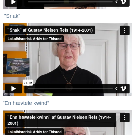
”Snak”
”En hævtele kwind”