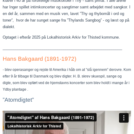
klaver i 40 år på forskellige musikskoler i Thy - samt privat. I alle årene
har Inger spillet intimkoncerter og sangtimer samt arbejdet med sangkor. I
en del år, sammen med en musik ven, lavet ”Thy og thybomål i ord og
toner”, hvor de har sunget sange fra ”Thylands Sangbog” - og læst op på
dialekt.
Optaget i efterår 2025 på Lokalhistorisk Arkiv for Thisted kommune.
_________________________________________________________
Hans Bakgaard (1891-1972)
- blev operasanger og rejste til Amerika i håb om at ”slå igennem” derovre. Kom
efter 9 år tilbage til Danmark og blev digter. H. B. skrev skuespil, sange og
digte, som blev opført ved de hjemstavns koncerter som blev holdt i mange år i
Ydby plantage .
”Atomdigtet”