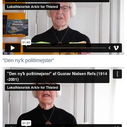
”Den ny'k politimejster”