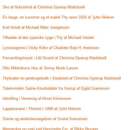
Sko af fiskeskind af Christina Gjoerup Madsboell
En laege, en kunstner og et maleri Thy anno 1926 af Jytte Nielsen
Kort fortalt af Michael Riber Joergensen
Tilfaelde af den spanske syge i Thy af Michael Vandet
Lysestagerne i Visby Kirke af Charlotte Boje H. Andersen
Forsamlingshuset i Lild Strand af Christina Gjoerup Madsboell
Otto Mikkelsens Hus af Jimmy Munk Larsen
Thyboden en genbrugsbutik i Snedsted af Christina Gjoerup Madsboell
Taterkvinden Sarine Knudsdatter fra Grurup af Ejgild Soerensen
Udstilling i Vestervig af Aksel Kristensen
Lappekavane i Thisted c 1890 af Jytte Nielsen
Sonne og andelsbevaegelsen af Svend Soerensen
Mennesker og vind ved Hanstholm Fyr af Rikke Nyvang