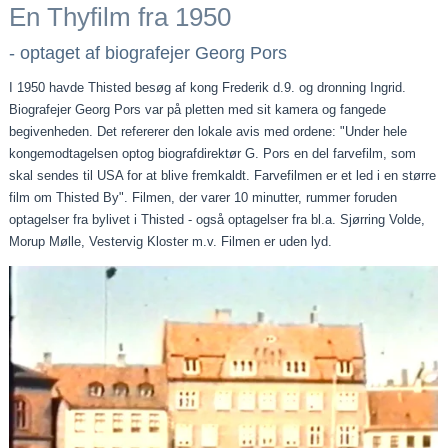
En Thyfilm fra 1950
- optaget af biografejer Georg Pors
I 1950 havde Thisted besøg af kong Frederik d.9. og dronning Ingrid.
Biografejer Georg Pors var på pletten med sit kamera og fangede
begivenheden. Det refererer den lokale avis med ordene: "Under hele
kongemodtagelsen optog biografdirektør G. Pors en del farvefilm, som
skal sendes til USA for at blive fremkaldt. Farvefilmen er et led i en større
film om Thisted By". Filmen, der varer 10 minutter, rummer foruden
optagelser fra bylivet i Thisted - også optagelser fra bl.a. Sjørring Volde,
Morup Mølle, Vestervig Kloster m.v. Filmen er uden lyd.