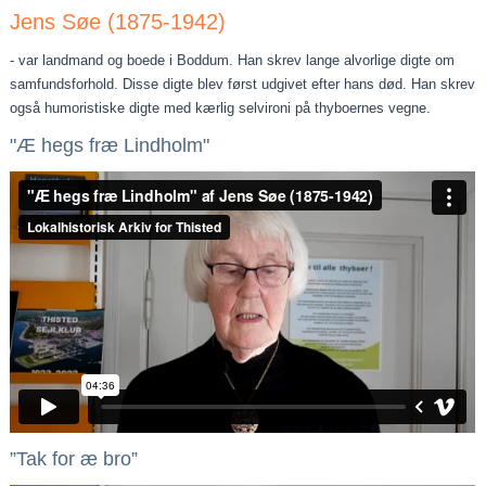
Jens Søe (1875-1942)
- var landmand og boede i Boddum. Han skrev lange alvorlige digte om
samfundsforhold. Disse digte blev først udgivet efter hans død. Han skrev
også humoristiske digte med kærlig selvironi på thyboernes vegne.
"Æ hegs fræ Lindholm"
”Tak for æ bro”