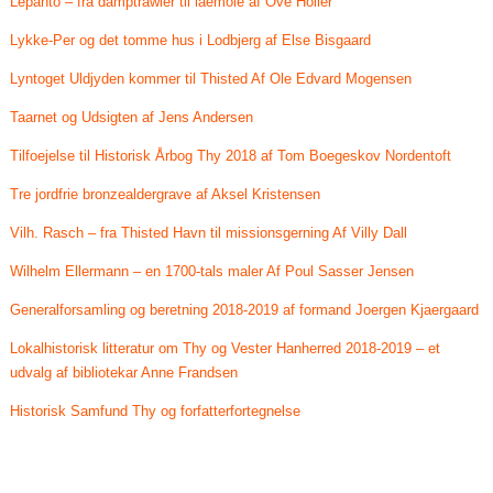
Lepanto – fra damptrawler til laemole af Ove Holler
Lykke-Per og det tomme hus i Lodbjerg af Else Bisgaard
Lyntoget Uldjyden kommer til Thisted Af Ole Edvard Mogensen
Taarnet og Udsigten af Jens Andersen
Tilfoejelse til Historisk Årbog Thy 2018 af Tom Boegeskov Nordentoft
Tre jordfrie bronzealdergrave af Aksel Kristensen
Vilh. Rasch – fra Thisted Havn til missionsgerning Af Villy Dall
Wilhelm Ellermann – en 1700-tals maler Af Poul Sasser Jensen
Generalforsamling og beretning 2018-2019 af formand Joergen Kjaergaard
Lokalhistorisk litteratur om Thy og Vester Hanherred 2018-2019 – et
udvalg af bibliotekar Anne Frandsen
Historisk Samfund Thy og forfatterfortegnelse