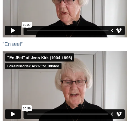
”En æel”