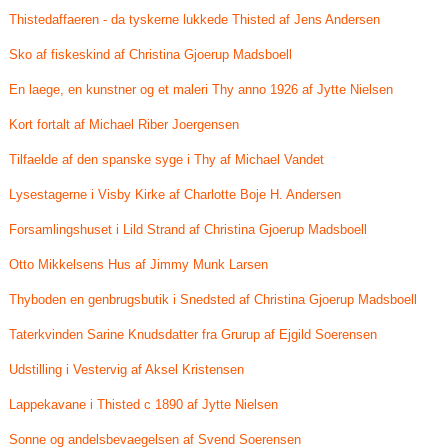
Thistedaffaeren - da tyskerne lukkede Thisted af Jens Andersen
Sko af fiskeskind af Christina Gjoerup Madsboell
En laege, en kunstner og et maleri Thy anno 1926 af Jytte Nielsen
Kort fortalt af Michael Riber Joergensen
Tilfaelde af den spanske syge i Thy af Michael Vandet
Lysestagerne i Visby Kirke af Charlotte Boje H. Andersen
Forsamlingshuset i Lild Strand af Christina Gjoerup Madsboell
Otto Mikkelsens Hus af Jimmy Munk Larsen
Thyboden en genbrugsbutik i Snedsted af Christina Gjoerup Madsboell
Taterkvinden Sarine Knudsdatter fra Grurup af Ejgild Soerensen
Udstilling i Vestervig af Aksel Kristensen
Lappekavane i Thisted c 1890 af Jytte Nielsen
Sonne og andelsbevaegelsen af Svend Soerensen