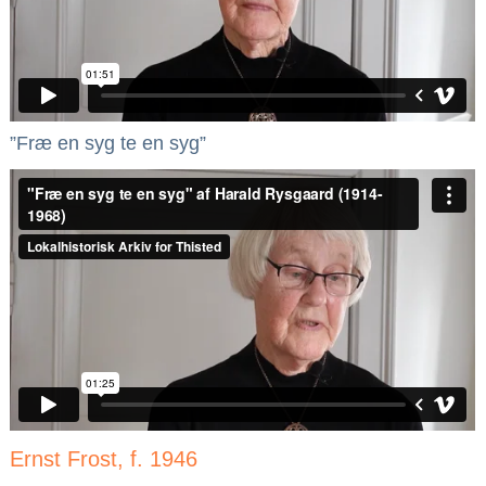
”Fræ en syg te en syg”
Ernst Frost, f. 1946