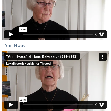
”Ann Hwass”