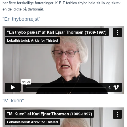
her flere forskellige forretninger. K.E.T forblev thybo hele sit liv og skrev
en del digte på thybomål.
”En thybopræjst”
”Mi kuen”