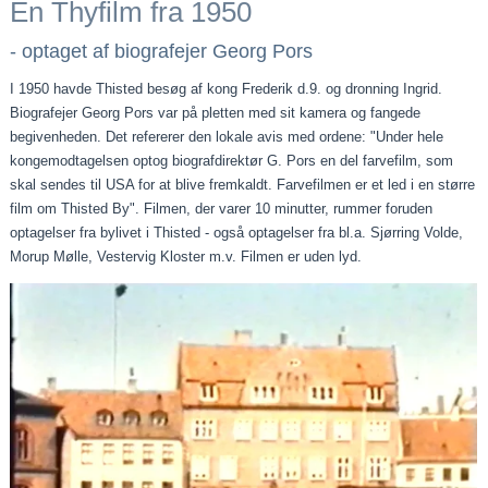
En Thyfilm fra 1950
- optaget af biografejer Georg Pors
I 1950 havde Thisted besøg af kong Frederik d.9. og dronning Ingrid.
Biografejer Georg Pors var på pletten med sit kamera og fangede
begivenheden. Det refererer den lokale avis med ordene: "Under hele
kongemodtagelsen optog biografdirektør G. Pors en del farvefilm, som
skal sendes til USA for at blive fremkaldt. Farvefilmen er et led i en større
film om Thisted By". Filmen, der varer 10 minutter, rummer foruden
optagelser fra bylivet i Thisted - også optagelser fra bl.a. Sjørring Volde,
Morup Mølle, Vestervig Kloster m.v. Filmen er uden lyd.