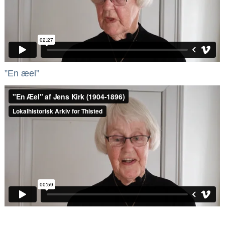
”En æel”