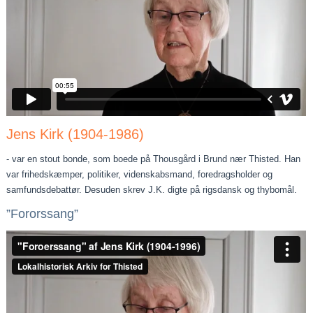
Jens Kirk (1904-1986)
- var en stout bonde, som boede på Thousgård i Brund nær Thisted. Han
var frihedskæmper, politiker, videnskabsmand, foredragsholder og
samfundsdebattør. Desuden skrev J.K. digte på rigsdansk og thybomål.
”Fororssang”