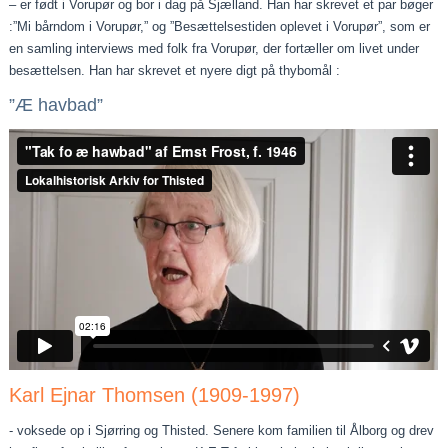
– er født i Vorupør og bor i dag på Sjælland. Han har skrevet et par bøger
:”Mi bårndom i Vorupør,” og ”Besættelsestiden oplevet i Vorupør”, som er
en samling interviews med folk fra Vorupør, der fortæller om livet under
besættelsen. Han har skrevet et nyere digt på thybomål :
”Æ havbad”
Karl Ejnar Thomsen (1909-1997)
- voksede op i Sjørring og Thisted. Senere kom familien til Ålborg og drev