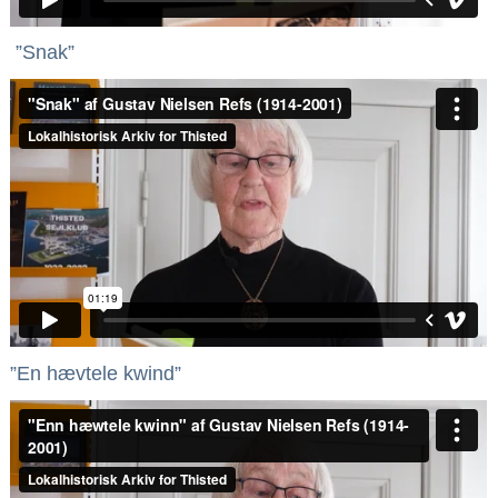
”Snak”
”En hævtele kwind”