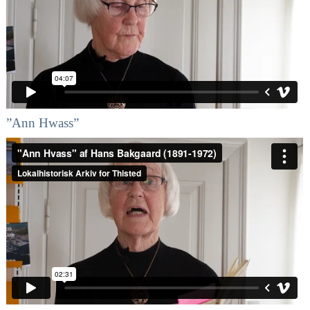
”Ann Hwass”