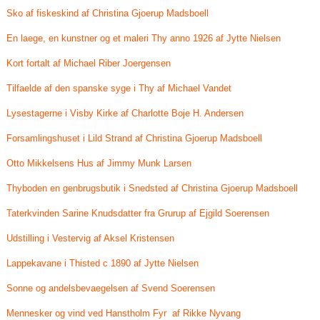
Sko af fiskeskind af Christina Gjoerup Madsboell
En laege, en kunstner og et maleri Thy anno 1926 af Jytte Nielsen
Kort fortalt af Michael Riber Joergensen
Tilfaelde af den spanske syge i Thy af Michael Vandet
Lysestagerne i Visby Kirke af Charlotte Boje H. Andersen
Forsamlingshuset i Lild Strand af Christina Gjoerup Madsboell
Otto Mikkelsens Hus af Jimmy Munk Larsen
Thyboden en genbrugsbutik i Snedsted af Christina Gjoerup Madsboell
Taterkvinden Sarine Knudsdatter fra Grurup af Ejgild Soerensen
Udstilling i Vestervig af Aksel Kristensen
Lappekavane i Thisted c 1890 af Jytte Nielsen
Sonne og andelsbevaegelsen af Svend Soerensen
Mennesker og vind ved Hanstholm Fyr af Rikke Nyvang