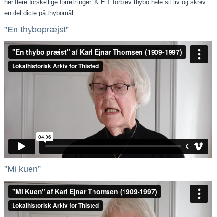
her flere forskellige forretninger. K.E.T forblev thybo hele sit liv og skrev
en del digte på thybomål.
”En thybopræjst”
”Mi kuen”