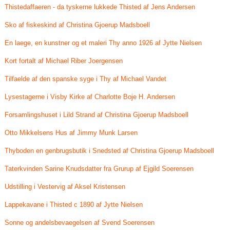
Thistedaffaeren - da tyskerne lukkede Thisted af Jens Andersen
Sko af fiskeskind af Christina Gjoerup Madsboell
En laege, en kunstner og et maleri Thy anno 1926 af Jytte Nielsen
Kort fortalt af Michael Riber Joergensen
Tilfaelde af den spanske syge i Thy af Michael Vandet
Lysestagerne i Visby Kirke af Charlotte Boje H. Andersen
Forsamlingshuset i Lild Strand af Christina Gjoerup Madsboell
Otto Mikkelsens Hus af Jimmy Munk Larsen
Thyboden en genbrugsbutik i Snedsted af Christina Gjoerup Madsboell
Taterkvinden Sarine Knudsdatter fra Grurup af Ejgild Soerensen
Udstilling i Vestervig af Aksel Kristensen
Lappekavane i Thisted c 1890 af Jytte Nielsen
Sonne og andelsbevaegelsen af Svend Soerensen