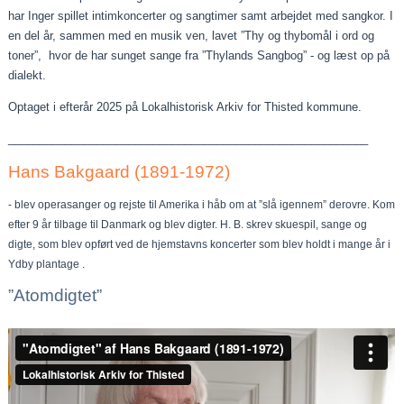
har Inger spillet intimkoncerter og sangtimer samt arbejdet med sangkor. I
en del år, sammen med en musik ven, lavet ”Thy og thybomål i ord og
toner”, hvor de har sunget sange fra ”Thylands Sangbog” - og læst op på
dialekt.
Optaget i efterår 2025 på Lokalhistorisk Arkiv for Thisted kommune.
_________________________________________________________
Hans Bakgaard (1891-1972)
- blev operasanger og rejste til Amerika i håb om at ”slå igennem” derovre. Kom
efter 9 år tilbage til Danmark og blev digter. H. B. skrev skuespil, sange og
digte, som blev opført ved de hjemstavns koncerter som blev holdt i mange år i
Ydby plantage .
”Atomdigtet”