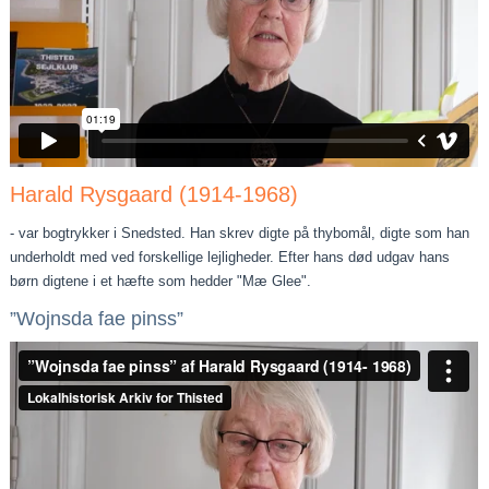
Harald Rysgaard (1914-1968)
- var bogtrykker i Snedsted. Han skrev digte på thybomål, digte som han
underholdt med ved forskellige lejligheder. Efter hans død udgav hans
børn digtene i et hæfte som hedder "Mæ Glee".
”Wojnsda fae pinss”