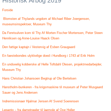
Historisk Årbog 2019
Forside
Blomsten af Thylands ungdom af Michael Riber Joergensen,
museumsinspektoer, Museum Thy
Da Fenrisulven kom til Thy Af Morten Fischer Mortensen, Peter Steen
Henriksen og Anne-Louise Haack Olsen
Den fattige kaptajn i Vestervig af Esben Graugaard
En faestebondes ulykkelige doed i Hundborg i 1743 af Erik Holm
En undseelig kobberske af Helle Toftdahl Olesen, projektmedarbejder,
Museum Thy
Hans Christian Johansoen Begtrup af Ole Bertelsen
Hanstholm-bunkeren - fra krigsmaskine til museum af Peter Musgaard
Sauer og Jens Andersen
Indremissionaer Hjalmar Jensen Af Svend Soerensen
Lepanto – fra damptrawler til laemole af Ove Holler