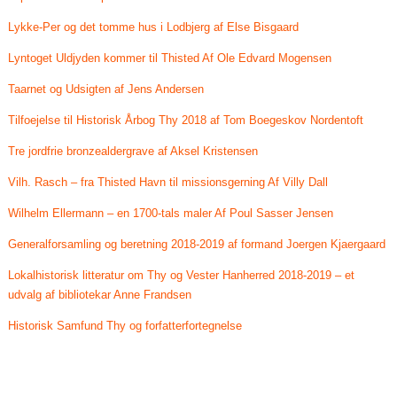
Lykke-Per og det tomme hus i Lodbjerg af Else Bisgaard
Lyntoget Uldjyden kommer til Thisted Af Ole Edvard Mogensen
Taarnet og Udsigten af Jens Andersen
Tilfoejelse til Historisk Årbog Thy 2018 af Tom Boegeskov Nordentoft
Tre jordfrie bronzealdergrave af Aksel Kristensen
Vilh. Rasch – fra Thisted Havn til missionsgerning Af Villy Dall
Wilhelm Ellermann – en 1700-tals maler Af Poul Sasser Jensen
Generalforsamling og beretning 2018-2019 af formand Joergen Kjaergaard
Lokalhistorisk litteratur om Thy og Vester Hanherred 2018-2019 – et
udvalg af bibliotekar Anne Frandsen
Historisk Samfund Thy og forfatterfortegnelse