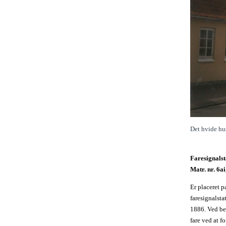
Det hvide hus
Faresignalst
Matr. nr. 6ai
Er placeret p
faresignalsta
1886. Ved bes
fare ved at 