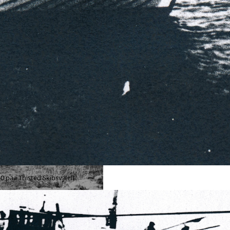
50
paa
Thisted Skibsværft