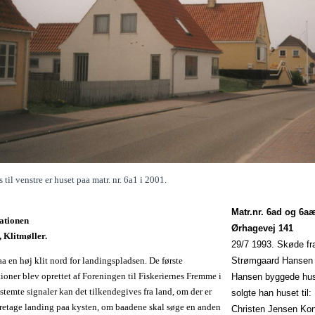
 til venstre er huset paa matr. nr. 6a1 i 2001.
Matr.nr. 6ad og 6aæ
ationen
Ørhagevej 141
, Klitmøller.
29/7 1993. Skøde fr
aa en høj klit nord for landingspladsen. De første
Strømgaard Hanse
tioner blev oprettet af Foreningen til Fiskeriernes Fremme i
Hansen byggede hu
temte signaler kan det tilkendegives fra land, om der er
solgte han huset til:
foretage landing paa kysten, om baadene skal søge en anden
Christen Jensen Kon