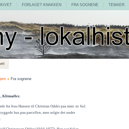
RKIVET
FORLAGET KNAKKEN
FRA SOGNENE
TEMAER
vet
jem
Fra sognene
, Klitmøller.
de fra Jens Hansen til Christian Odder paa matr. nr. 6a1.
byggede hus paa parcellen, men solgte det under
:
dolf Christensen Odder (1910-1977). Han var fisker.