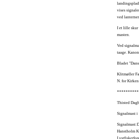
landingsplad
vises signale
ved lanterner
I et lille sk
masten.
Ved signalmas
taage. Kanon
Bladet "Dans
Klitmøller Fa
N. for Kirken
**********
Thisted Dagb
Signalmast i 
Signalmast:D
Hanstholm K
Lystfiskerfo