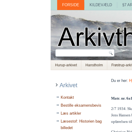
FORSIDE
KILDEVÆLD
§7 A
Hurup-arkivet
Hanstholm
Frøstrup-arki
Du er her:
H
Arkivet
Kontakt
Matr. nr. 6a1
Bestille eksamensbevis
2/7 1934. Skø
Læs artikler
Jens Hansen 
Læsestof: Historien bag
opførelsen til
billedet
Christian Ni