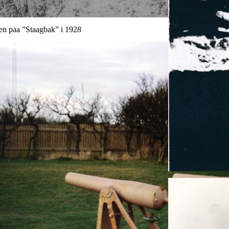
en paa ”Staagbak” i 1928