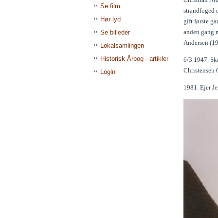
Se film
strandfoged o
Hør lyd
gift første 
anden gang m
Se billeder
Andersen (1
Lokalsamlingen
Historisk Årbog - artikler
6/3 1947. Skø
Christensen O
Login
1981. Ejer J