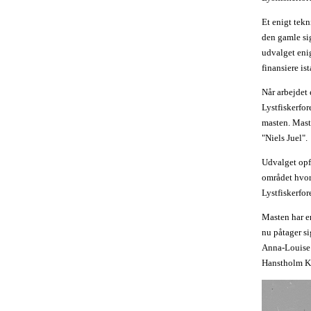
Et enigt tek
den gamle sig
udvalget eni
finansiere is
Når arbejdet 
Lystfiskerfor
masten. Mast
"Niels Juel".
Udvalget opfo
området hvor
Lystfiskerfor
Masten har e
nu påtager s
Anna-Louise 
Hanstholm 