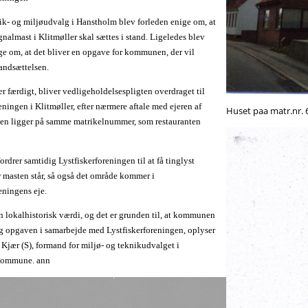
nik- og miljøudvalg i Hanstholm blev forleden enige om, at
nalmast i Klitmøller skal sættes i stand. Ligeledes blev
ge om, at det bliver en opgave for kommunen, der vil
tandsættelsen.
er færdigt, bliver vedligeholdelsespligten overdraget til
eningen i Klitmøller, efter nærmere aftale med ejeren af
Huset
paa
matr.nr. 
en ligger på samme matrikelnummer, som restauranten
rdrer samtidig Lystfiskerforeningen til at få tinglyst
 masten står, så også det område kommer i
eningens eje.
n lokalhistorisk værdi, og det er grunden til, at kommunen
ig opgaven i samarbejde med Lystfiskerforeningen, oplyser
Kjær (S), formand for miljø- og teknikudvalget i
Kommune. ann