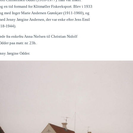
g en tid formand for Klitmøller Fiskeeksport. Blev i 1933
gang med Inger Marie Andersen Grønkjær (1911-1960), og
ed Jenny Jørgine Andersen, der var enke efter Jens Emil
918-1944).
de fra enkefru Anna Nielsen til Christian Nidolf
dder paa matr. nr. 23h.
enny Jørgine Odder.