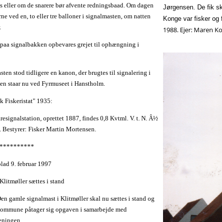
s eller om de snarere bør afvente redningsbaad. Om dagen
Jørgensen. De fik 
rne ved en, to eller tre balloner i signalmasten, om natten
Konge var fisker og f
.
1988. Ejer: Maren Ko
ur paa signalbakken opbevares grejet til ophængning i
ten stod tidligere en kanon, der brugtes til signalering i
en staar nu ved Fyrmuseet i Hanstholm.
k Fiskeristat" 1935:
resignalstation, oprettet 1887, findes 0,8 Kvtml. V. t. N. Â½
. Bestyrer: Fisker Martin Mortensen.
**********
lad 9. februar 1997
Klitmøller sættes i stand
en gamle signalmast i Klitmøller skal nu sættes i stand og
ommune påtager sig opgaven i samarbejde med
reningen