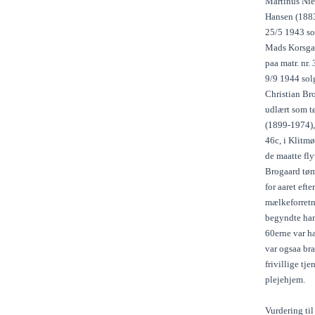
Martinus Nie
Hansen (1883-
25/5 1943 sol
Mads Korsgaa
paa matr. nr. 
9/9 1944 sol
Christian Bro
udlært som tø
(1899-1974), 
46c, i Klitmø
de maatte fly
Brogaard tøm
for aaret efte
mælkeforretn
begyndte han 
60erne var h
var ogsaa br
frivillige tj
plejehjem.
Vurdering ti