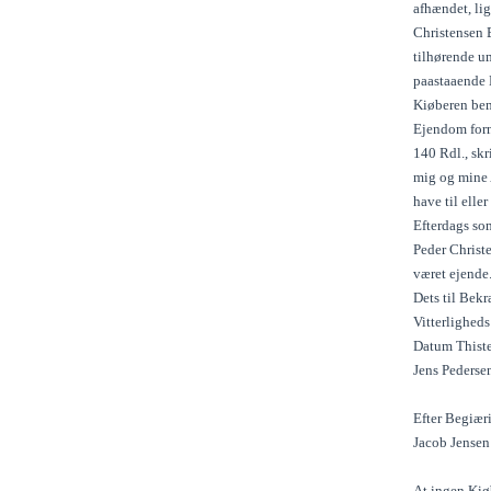
afhændet, lig
Christensen 
tilhørende u
paastaaende 
Kiøberen bem
Ejendom forn
140 Rdl., skr
mig og mine 
have til ell
Efterdags som
Peder Christ
været ejende
Dets til Bek
Vitterligheds
Datum Thist
Jens Pederse
Efter Begiæri
Jacob Jensen
At ingen Kiø