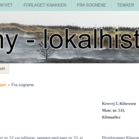
RKIVET
FORLAGET KNAKKEN
FRA SOGNENE
TEMAER
vet
jem
Fra sognene
Krovej 3, Klitrosen
Matr. nr. 51f,
Klitmøller
r. nr. 52 var tidligere, sammen med matr. nr. 53, et
Plejehjemmet Klitros