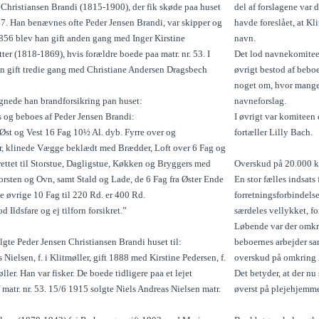
 Christiansen Brandi (1815-1900), der fik skøde paa huset
del af forslagene var 
7. Han benævnes ofte Peder Jensen Brandi, var skipper og
havde foreslået, at K
856 blev han gift anden gang med Inger Kirstine
navn.
er (1818-1869), hvis forældre boede paa matr. nr. 53. I
Det lod navnekomiteen
n gift tredie gang med Christiane Andersen Dragsbech
øvrigt bestod af bebo
noget om, hvor mange f
gnede han brandforsikring pan huset:
navneforslag.
s og beboes af Peder Jensen Brandi:
I øvrigt var komiteen 
 Øst og Vest 16 Fag 10½ Al. dyb. Fyrre over og
fortæller Lilly Bach.
 klinede Vægge beklædt med Brædder, Loft over 6 Fag og
rettet til Storstue, Dagligstue, Køkken og Bryggers med
Overskud på 20.000 k
orsten og Ovn, samt Stald og Lade, de 6 Fag fra Øster Ende
En stor fælles indsats
de øvrige 10 Fag til 220 Rd. er 400 Rd.
forretningsforbindelse
d Ildsfare og ej tilforn forsikret.”
særdeles vellykket, fo
Løbende var der omkri
gte Peder Jensen Christiansen Brandi huset til:
beboernes arbejder sam
 Nielsen, f. i Klitmøller, gift 1888 med Kirstine Pedersen, f.
overskud på omkring 20
ller. Han var fisker. De boede tidligere paa et lejet
Det betyder, at der nu
 matr. nr. 53. 15/6 1915 solgte Niels Andreas Nielsen matr.
øverst på plejehjemme