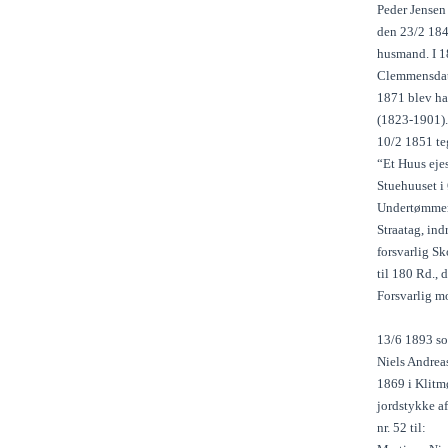
Peder Jensen
den 23/2 184
husmand. I 1
Clemmensdatt
1871 blev ha
(1823-1901).
10/2 1851 te
“Et Huus eje
Stuehuuset i
Undertømmer,
Straatag, ind
forsvarlig Sk
til 180 Rd., 
Forsvarlig mo
13/6 1893 sol
Niels Andreas
1869 i Klitmø
jordstykke af
nr. 52 til: