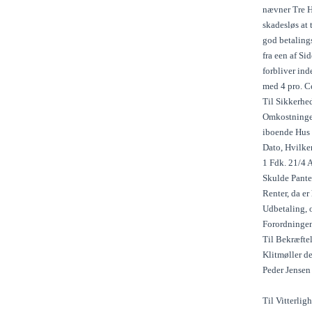
nævner Tre H
skadesløs at 
god betaling
fra een af Si
forbliver ind
med 4 pro. Ce
Til Sikkerhed
Omkostninger
iboende Hus 
Dato, Hvilke
1 Fdk. 21/4 A
Skulde Pantet
Renter, da er
Udbetaling, 
Forordningen
Til Bekræfte
Klitmøller d
Peder Jensen
Til Vitterlig