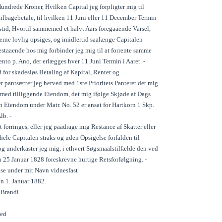
undrede Kroner, Hvilken Capital jeg forpligter mig til
tilbagebetale, til hvilken 11 Juni eller 11 December Termin
stid, Hvortil sammemed et halvt Aars foregaaende Varsel,
derne lovlig opsiges, og imidlertid saalænge Capitalen
estaaende hos mig forbinder jeg mig til at forrente samme
nto p. Ano, der erlægges hver 11 Juni Termin i Aaret. -
 for skadesløs Betaling af Kapital, Renter og
 pantsætter jeg herved med 1ste Prioritets Panteret det mig
med tilliggende Eiendom, det mig ifølge Skjøde af Dags
n Eiendom under Matr. No. 52 er ansat for Hartkorn 1 Skp.
lb. -
 forringes, eller jeg paadrage mig Restance af Skatter eller
 hele Capitalen straks og uden Opsigelse forfalden til
og underkaster jeg mig, i ethvert Søgsmaalstilfælde den ved
 25 Januar 1828 foreskrevne hurtige Retsforfølgning. -
lse under mit Navn vidnesfast
en 1. Januar 1882.
 Brandi
hed