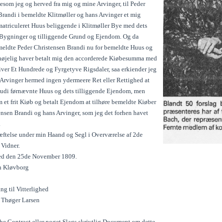
esom jeg og herved fra mig og mine Arvinger, til Peder
Brandi i bemeldte Klitmøller og hans Arvinger et mig
matriculeret Huus beliggende i Klitmøller Bye med dets
Bygninger og tilliggende Grund og Ejendom. Og da
eldte Peder Christensen Brandi nu for bemeldte Huus og
øjelig haver betalt mig den accorderede Kiøbesumma med
iver Et Hundrede og Fyrgetyve Rigsdaler, saa erkiender jeg
Arvinger hermed ingen ydermeere Ret eller Rettighed at
er udi førnævnte Huus og dets tilliggende Ejendom, men
 et frit Kiøb og betalt Ejendom at tilhøre bemeldte Kiøber
ensen Brandi og hans Arvinger, som jeg det forhen havet
.
ræftelse under min Haand og Segl i Overværelse af 2de
 Vidner.
ed den 25de November 1809.
n Kløvborg
ng til Vitterlighed
 Thøger Larsen
be Contract eller noget Slags skrivtlig Document om dette