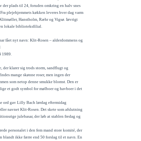
v der plads til 24, foruden omkring en halv snes
. Fra plejehjemmets køkken leveres hver dag varm
 Klitmøller, Hanstholm, Ræhr og Vigsø. Iøvrigt
 lokale biblioteksfilial.
har fået nyt navn: Klit-Rosen – alderdommens og
l
4 1989.
e, der klarer sig trods storm, sandflugt og
r findes mange skønne roser, men ingen der
mmen som netop denne smukke blomst. Den er
lige et godt symbol for mølboer og havboer i det
e ord gav Lilly Bach lørdag eftermidag
ller navnet Klit-Rosen. Det skete som afslutning
tionsrige julebasar, der løb at stablen fredag og
rede personalet i den fem mand store komité, der
 blandt ikke færre end 50 forslag til et navn. En