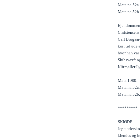
Matr. nr. 52a
Matr. nr. 52b
Ejendommen m
Christensens
Carl Brogaar
kort tid ude 
hvor han var 
Skibsværft og
Klitmøller Ly
Matr. 1980:
Matr. nr. 52a
Matr. nr. 52b
*********
SKIØDE.
Jeg underskr
kiendes og he