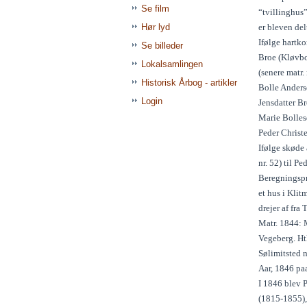
Se film
“tvillinghus
Hør lyd
er bleven delt
Ifølge hartko
Se billeder
Broe (Kløvbor
Lokalsamlingen
(senere matr. 
Historisk Årbog - artikler
Bolle Anders
Login
Jensdatter B
Marie Bolles
Peder Christ
Ifølge skøde
nr. 52) til P
Beregningspr
et hus i Klit
drejer af fra
Matr. 1844: M
Vegeberg. Htk
Sølimitsted 
Aar, 1846 paa
I 1846 blev P
(1815-1855),