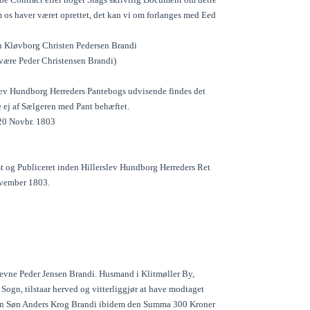
 os haver været oprettet, det kan vi om forlanges med Eed
n Kløvborg Christen Pedersen Brandi
 være Peder Christensen Brandi)
slev Hundborg Herreders Pantebogs udvisende findes det
e ej af Sælgeren med Pant behæftet.
20 Novbr. 1803
st og Publiceret inden Hillerslev Hundborg Herreders Ret
vember 1803.
evne Peder Jensen Brandi. Husmand i Klitmøller By,
Sogn, tilstaar herved og vitterliggjør at have modtaget
min Søn Anders Krog Brandi ibidem den Summa 300 Kroner