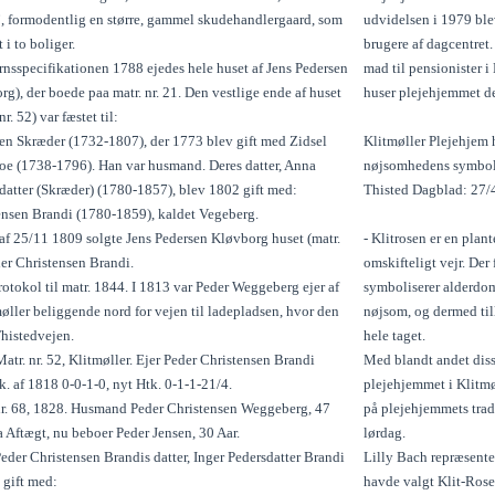
”, formodentlig en større, gammel skudehandlergaard, som
udvidelsen i 1979 ble
 i to boliger.
brugere af dagcentret
rnsspecifikationen 1788 ejedes hele huset af Jens Pedersen
mad til pensionister i
g), der boede paa matr. nr. 21. Den vestlige ende af huset
huser plejehjemmet den
nr. 52) var fæstet til:
en Skræder (1732-1807), der 1773 blev gift med Zidsel
Klitmøller Plejehjem 
roe (1738-1796). Han var husmand. Deres datter, Anna
nøjsomhedens symbo
datter (Skræder) (1780-1857), blev 1802 gift med:
Thisted Dagblad: 27/
ensen Brandi (1780-1859), kaldet Vegeberg.
 af 25/11 1809 solgte Jens Pedersen Kløvborg huset (matr.
- Klitrosen er en plant
eder Christensen Brandi.
omskifteligt vejr. De
otokol til matr. 1844. I 1813 var Peder Weggeberg ejer af
symboliserer alderdo
møller beliggende nord for vejen til ladepladsen, hvor den
nøjsom, og dermed til
 Thistedvejen.
hele taget.
atr. nr. 52, Klitmøller. Ejer Peder Christensen Brandi
Med blandt andet diss
. af 1818 0-0-1-0, nyt Htk. 0-1-1-21/4.
plejehjemmet i Klitmø
nr. 68, 1828. Husmand Peder Christensen Weggeberg, 47
på plejehjemmets tradi
 Aftægt, nu beboer Peder Jensen, 30 Aar.
lørdag.
eder Christensen Brandis datter, Inger Pedersdatter Brandi
Lilly Bach repræsente
 gift med:
havde valgt Klit-Rosen