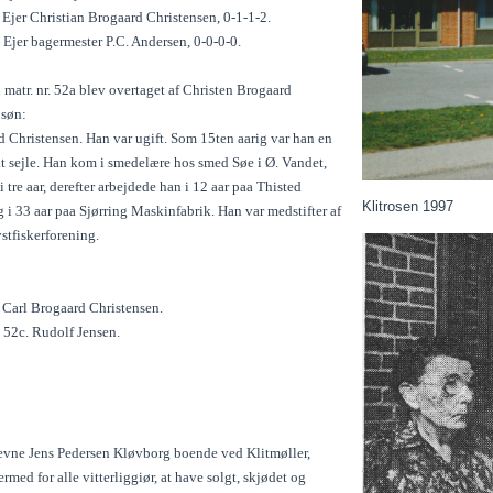
. Ejer Christian Brogaard Christensen, 0-1-1-2.
. Ejer bagermester P.C. Andersen, 0-0-0-0.
atr. nr. 52a blev overtaget af Christen Brogaard
 søn:
d Christensen. Han var ugift. Som 15ten aarig var han en
at sejle. Han kom i smedelære hos smed Søe i Ø. Vandet,
i tre aar, derefter arbejdede han i 12 aar paa Thisted
Klitrosen 1997
 i 33 aar paa Sjørring Maskinfabrik. Han var medstifter af
stfiskerforening.
. Carl Brogaard Christensen.
, 52c. Rudolf Jensen.
evne Jens Pedersen Kløvborg boende ved Klitmøller,
rmed for alle vitterliggiør, at have solgt, skjødet og