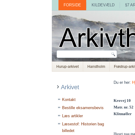
FORSIDE
KILDEVÆLD
§7 A
Hurup-arkivet
Hanstholm
Frøstrup-arki
Du er her:
H
Arkivet
Kontakt
Krovej 10
Matr. nr. 52
Bestille eksamensbevis
Klitmøller
Læs artikler
Læsestof: Historien bag
billedet
Huset paa mat