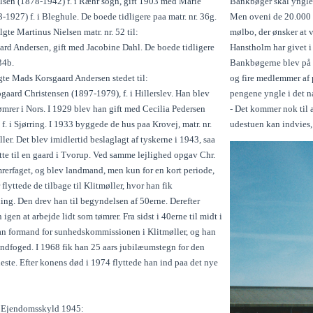
lsen (1878-1942) f. i Ræhr sogn, gift 1903 med Marie
Bankbøger skal yngle
1927) f. i Bleghule. De boede tidligere paa matr. nr. 36g.
Men oveni de 20.000 k
gte Martinus Nielsen matr. nr. 52 til:
mølbo, der ønsker at 
rd Andersen, gift med Jacobine Dahl. De boede tidligere
Hanstholm har givet i
34b.
Bankbøgerne blev på b
gte Mads Korsgaard Andersen stedet til:
og fire medlemmer af
gaard Christensen (1897-1979), f. i Hillerslev. Han blev
pengene yngle i det næ
mrer i Nors. I 1929 blev han gift med Cecilia Pedersen
- Det kommer nok til a
f. i Sjørring. I 1933 byggede de hus paa Krovej, matr. nr.
udestuen kan indvies,
ller. Det blev imidlertid beslaglagt af tyskerne i 1943, saa
tte til en gaard i Tvorup. Ved samme lejlighed opgav Chr.
rerfaget, og blev landmand, men kun for en kort periode,
r flyttede de tilbage til Klitmøller, hvor han fik
ing. Den drev han til begyndelsen af 50erne. Derefter
igen at arbejde lidt som tømrer. Fra sidst i 40erne til midt i
an formand for sunhedskommissionen i Klitmøller, og han
andfoged. I 1968 fik han 25 aars jubilæumstegn for den
eneste. Efter konens død i 1974 flyttede han ind paa det nye
l Ejendomsskyld 1945: