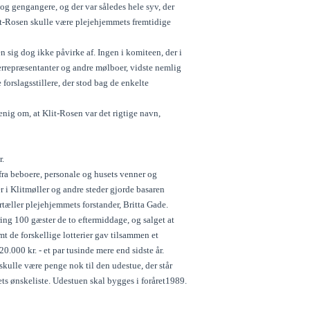
dog gengangere, og der var således hele syv, der
lit-Rosen skulle være plejehjemmets fremtidige
 sig dog ikke påvirke af. Ingen i komiteen, der i
errepræsentanter og andre mølboer, vidste nemlig
orslagsstillere, der stod bag de enkelte
enig om, at Klit-Rosen var det rigtige navn,
r.
 fra beboere, personale og husets venner og
r i Klitmøller og andre steder gjorde basaren
rtæller plejehjemmets forstander, Britta Gade.
ng 100 gæster de to eftermiddage, og salget at
t de forskellige lotterier gav tilsammen et
.000 kr. - et par tusinde mere end sidste år.
 skulle være penge nok til den udestue, der står
ts ønskeliste. Udestuen skal bygges i foråret1989.