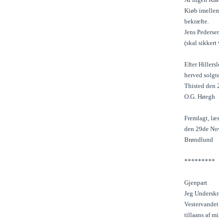
Kiøb imellem
bekræfte.
Jens Pederse
(skal sikkert
Efter Hiller
herved solgt
Thisted den 
O.G. Høegh
Fremlagt, læ
den 29de No
Brøndlund
*********
Gjenpart
Jeg Underskr
Vestervandet 
tillaans af 