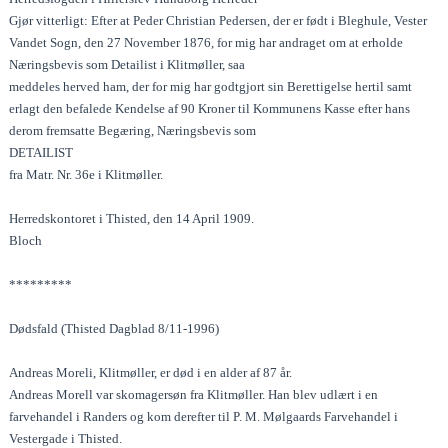
Gjør vitterligt: Efter at Peder Christian Pedersen, der er født i Bleghule, Vester
Vandet Sogn, den 27 November 1876, for mig har andraget om at erholde
Næringsbevis som Detailist i Klitmøller, saa
meddeles herved ham, der for mig har godtgjort sin Berettigelse hertil samt
erlagt den befalede Kendelse af 90 Kroner til Kommunens Kasse efter hans
derom fremsatte Begæring, Næringsbevis som
DETAILIST
fra Matr. Nr. 36e i Klitmøller.
Herredskontoret i Thisted, den 14 April 1909.
Bloch
*********
Dødsfald (Thisted Dagblad 8/11-1996)
Andreas Moreli, Klitmøller, er død i en alder af 87 år.
Andreas Morell var skomagersøn fra Klitmøller. Han blev udlært i en
farvehandel i Randers og kom derefter til P. M. Mølgaards Farvehandel i
Vestergade i Thisted.