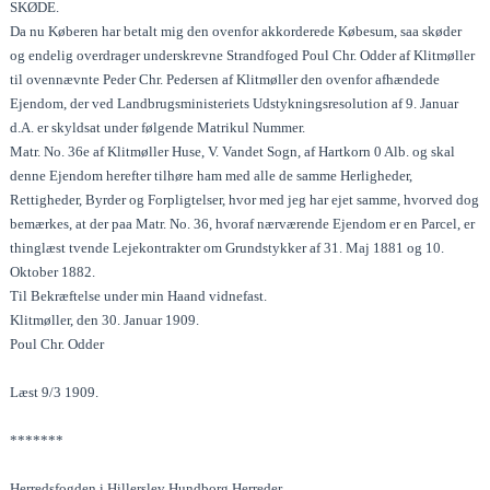
SKØDE.
Da nu Køberen har betalt mig den ovenfor akkorderede Købesum, saa skøder
og endelig overdrager underskrevne Strandfoged Poul Chr. Odder af Klitmøller
til ovennævnte Peder Chr. Pedersen af Klitmøller den ovenfor afhændede
Ejendom, der ved Landbrugsministeriets Udstykningsresolution af 9. Januar
d.A. er skyldsat under følgende Matrikul Nummer.
Matr. No. 36e af Klitmøller Huse, V. Vandet Sogn, af Hartkorn 0 Alb. og skal
denne Ejendom herefter tilhøre ham med alle de samme Herligheder,
Rettigheder, Byrder og Forpligtelser, hvor med jeg har ejet samme, hvorved dog
bemærkes, at der paa Matr. No. 36, hvoraf nærværende Ejendom er en Parcel, er
thinglæst tvende Lejekontrakter om Grundstykker af 31. Maj 1881 og 10.
Oktober 1882.
Til Bekræftelse under min Haand vidnefast.
Klitmøller, den 30. Januar 1909.
Poul Chr. Odder
Læst 9/3 1909.
*******
Herredsfogden i Hillerslev Hundborg Herreder