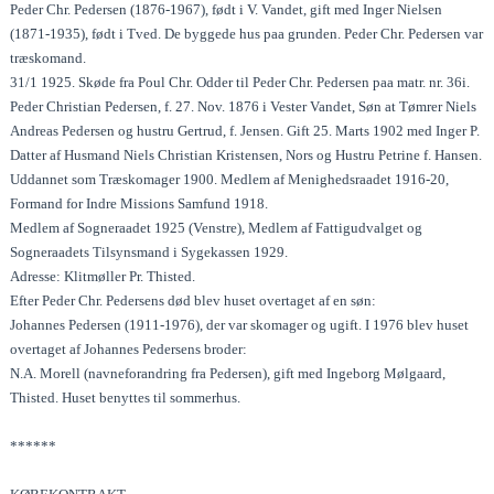
Peder Chr. Pedersen (1876-1967), født i V. Vandet, gift med Inger Nielsen
(1871-1935), født i Tved. De byggede hus paa grunden. Peder Chr. Pedersen var
træskomand.
31/1 1925. Skøde fra Poul Chr. Odder til Peder Chr. Pedersen paa matr. nr. 36i.
Peder Christian Pedersen, f. 27. Nov. 1876 i Vester Vandet, Søn at Tømrer Niels
Andreas Pedersen og hustru Gertrud, f. Jensen. Gift 25. Marts 1902 med Inger P.
Datter af Husmand Niels Christian Kristensen, Nors og Hustru Petrine f. Hansen.
Uddannet som Træskomager 1900. Medlem af Menighedsraadet 1916-20,
Formand for Indre Missions Samfund 1918.
Medlem af Sogneraadet 1925 (Venstre), Medlem af Fattigudvalget og
Sogneraadets Tilsynsmand i Sygekassen 1929.
Adresse: Klitmøller Pr. Thisted.
Efter Peder Chr. Pedersens død blev huset overtaget af en søn:
Johannes Pedersen (1911-1976), der var skomager og ugift. I 1976 blev huset
overtaget af Johannes Pedersens broder:
N.A. Morell (navneforandring fra Pedersen), gift med Ingeborg Mølgaard,
Thisted. Huset benyttes til sommerhus.
******