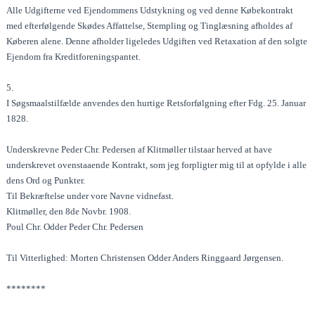
Alle Udgifterne ved Ejendommens Udstykning og ved denne Købekontrakt
med efterfølgende Skødes Affattelse, Stempling og Tinglæsning afholdes af
Køberen alene. Denne afholder ligeledes Udgiften ved Retaxation af den solgte
Ejendom fra Kreditforeningspantet.
5.
I Søgsmaalstilfælde anvendes den hurtige Retsforfølgning efter Fdg. 25. Januar
1828.
Underskrevne Peder Chr. Pedersen af Klitmøller tilstaar herved at have
underskrevet ovenstaaende Kontrakt, som jeg forpligter mig til at opfylde i alle
dens Ord og Punkter.
Til Bekræftelse under vore Navne vidnefast.
Klitmøller, den 8de Novbr. 1908.
Poul Chr. Odder Peder Chr. Pedersen
Til Vitterlighed: Morten Christensen Odder Anders Ringgaard Jørgensen.
********