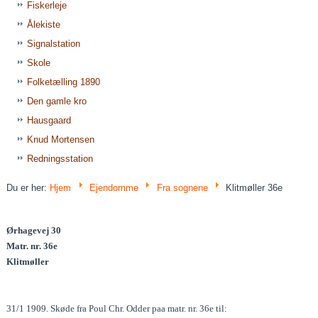
Fiskerleje
Ålekiste
Signalstation
Skole
Folketælling 1890
Den gamle kro
Hausgaard
Knud Mortensen
Redningsstation
Du er her:
Hjem
Ejendomme
Fra sognene
Klitmøller 36e
Ørhagevej 30
Matr. nr. 36e
Klitmøller
31/1 1909. Skøde fra Poul Chr. Odder paa matr. nr. 36e til: