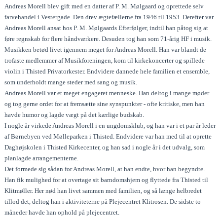
Andreas Morell blev gift med en datter af P. M. Mølgaard og oprettede selv
farvehandel i Vestergade. Den drev ægtefællerne fra 1946 til 1953. Derefter var
Andreas Morell ansat hos P. M. Mølgaards Efterfølger, indtil han påtog sig at
føre regnskab for flere håndværkere. Desuden tog han som 71-årig HF i musik.
Musikken betød livet igennem meget for Andreas Morell. Han var blandt de
trofaste medlemmer af Musikforeningen, kom til kirkekoncerter og spillede
violin i Thisted Privatorkester. Endvidere dannede hele familien et ensemble,
som underholdt mange steder med sang og musik.
Andreas Morell var et meget engageret menneske. Han deltog i mange møder
og tog gerne ordet for at fremsætte sine synspunkter - ofte kritiske, men han
havde humor og lagde vægt på det kærlige budskab.
I nogle år virkede Andreas Morell i en ungdomsklub, og han var i et par år leder
af Børnebyen ved Mølleparken i Thisted. Endvidere var han med til at oprette
Daghøjskolen i Thisted Kirkecenter, og han sad i nogle år i det udvalg, som
planlagde arrangementerne.
Det formede sig sådan for Andreas Morell, at han endte, hvor han begyndte.
Han fik mulighed for at overtage sit barndomshjem og flyttede fra Thisted til
Klitmøller. Her nød han livet sammen med familien, og så længe helbredet
tillod det, deltog han i aktiviteterne på Plejecentret Klitrosen. De sidste to
måneder havde han ophold på plejecentret.