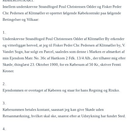
KØBEKONTRAKT.
Imellem underskrevne Strandfoged Poul Christensen Odder og Fisker Peder
Chr. Pedersen af Klitmøller er oprettet følgende Købekontrakt paa følgende
Betingelser og Vilkaar:
1.
Underskrevne Strandfoged Poul Christensen Odder af Klitmøller By erkender
og vitterliggør herved, at jeg til Fisker Peder Chr. Pedersen af Klitmøller by, V.
Vandet Sogn, har solgt en Parcel, saaledes som denne i Marken er afmærket af
min Ejendom Matr. No. 36c af Hartkorn 2 Fdk. 13/4 Alb., der tilhører mig efter
Skøde, thinglæst 23. Oktober 1900, for en Købesum af 50 Kr., skriver Femti
Kroner.
2.
Ejendommen er overtaget af Køberen og staar for hans Regning og Risiko.
3.
Købesummen betales kontant, saasnart jeg kan give Skøde uden
Retsanmærkning, hvilket skal ske, snarest efter at Udstykning har fundet Sted.
4.