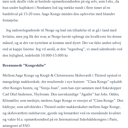
men nok skulle vide at henlede opmærksomheden på sig selv, som f.eks., da
hun under hajfiskeri i Nordsøen lod sig trække rundt i flere timer af en
bardehval på 15-20 tons. Aage Konge mindes den oplevelse med blandet
fornøjelse.
Jeg radiotelegraferede til Norge og bad om tilladelse til at gå i land med
hvlalen, men jeg fik det svar, at Norge havde opbrugt sin hvalkvote for denne
måned, og at det var nytteløst at komme med dyret. Der var ikke anden udvej
end at kappe linerne. Jeg vil anslå, at den ”tegnebog”, vi smed udenbords ved
den lejlighed, indeholdt 10.000-15.000 kr.
Berømmede ”Kongeskibe”
Mellem Aage Konge og Krogh & Christensens Skibsværft i Thisted opstod et
mangeårigt makkerskab; der resulterede i nye kuttere: ”Clara Konge” opkaldt
efter Konges hustru, og ”Sonja Joan”, som han ejer sammen med fiskeskipper
Carl Oluf Andersen, Thyborøn. Den navnkundige ”Agathe” har Johs. Odder,
Klitmøller, som medejer, medens Aage Konge er eneejer af ”Clara Konge”. Den
bådtype, som udvikledes i Thisted under makkerskabet mellem Aage Konge,
og skibsværftets indehavere, gjorde sig bemærket ved en enestående kvalitet
og vakte bl.a. opmærksomhed på en International fiskebådskongres i Paris,
arrangeret af FAO.