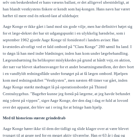
selv om beskedenhed er hans væsens ballast, er det alligevel ubestrideligt, at
han blandt vestkystens fiskere er kendt som haj-kongen. Hans navn har været
hæftet til mere end én rekord-last af sildehajer.
Aage Konge er ikke gået i land mod sin gode vilje, men har definitivt bøjet sig
for et læge-dekret der har sit udgangspunkt i en ulykkelig hændelse, som i
september 1962 gjorde Aage Konge til forsidestof i landets aviser. Han
kvæstedes alvorligt ved et fald ombord på ”Clara Konge” 280 sømil fra land. I
to døgn lå han med indre blødninger, inden han kom under lægebehandling.
Lægeundsætning fra helikopter mislykkedes på grund at hårdt vejr, en aktion,
der nær var blevet skæbnesvanger for et andet besætningsmedlem, der drev bort
i en vandfyldt redningsflåde under forsøget på at få lægen ombord. Hjælpen
kom med redningsskibet ”Vestkysten”, men næsten 48 timer var gået, inden
Aage Konge stærkt medtaget lå på operationsbordet på Thisted
Centralsygehus. ”Bagefter kunne jeg forstå på lægerne, at jeg havde befundet
mig yderst på vippen”, siger Aage Konge, der den dag i dag er fuld at lovord
over det apparat, der blev sat i sving for at bringe ham hjælp.
Med til historiens største grindedrab
Aage Konge hører ikke til dem der tidligt og slide klager over at være blevet
tvunget til at geare ned for en meget aktiv tilværelse. Han er 63 år i dag og