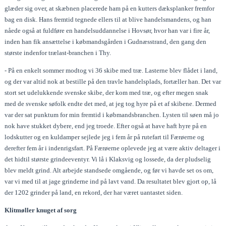
glæder sig over, at skæbnen placerede ham på en kutters dæksplanker fremfor
bag en disk. Hans fremtid tegnede ellers til at blive handelsmandens, og han
nåede også at fuldføre en handelsuddannelse i Hovsør, hvor han var i fire år,
inden han fik ansættelse i købmandsgården i Gudnæsstrand, den gang den
største indenfor trælast-branchen i Thy.
- På en enkelt sommer modtog vi 36 skibe med træ. Lasterne blev flådet i land,
og der var altid nok at bestille på den travle handelsplads, fortæller han. Det var
stort set udelukkende svenske skibe, der kom med træ, og efter megen snak
med de svenske søfolk endte det med, at jeg tog hyre på et af skibene. Dermed
var der sat punktum for min fremtid i købmandsbranchen. Lysten til søen må jo
nok have stukket dybere, end jeg troede. Efter også at have haft hyre på en
lodskutter og en kuldamper sejlede jeg i fem år på rutefart til Færøerne og
derefter fem år i indenrigsfart. På Færøerne oplevede jeg at være aktiv deltager i
det hidtil største grindeeventyr. Vi lå i Klaksvig og lossede, da der pludselig
blev meldt grind. Alt arbejde standsede omgående, og før vi havde set os om,
var vi med til at jage grinderne ind på lavt vand. Da resultatet blev gjort op, lå
der 1202 grinder på land, en rekord, der har været uantastet siden.
Klitmøller knuget af sorg