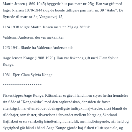
Martin Jensen (1869-1945) byggede hus paa matr. nr. 25g. Han var gift med
Inger Nielsen 1870-1944), og de boede tidligere paa matr. nr. 39 ”Aabo”. De
flyttede til matr. nr. 3c, Vangsaavej 15,
11/4 1938 solgte Martin Jensen matr. nr. 25g og 28f til:
Valdemar Andersen, der var mekaniker.
12/3 1941. Skøde fra Valdemar Andersen til:
Aage Jensen Konge (1908-1979). Han var fisker og gift med Clara Sylvia
Konge.
1981. Ejer: Clara Sylvia Konge.
*******************
Fiskeskipper Aage Konge, Klitmøller, er gået i land, men styrer herfra fremdeles
sin flåde af ”Kongeskibe” med den sagkundskab, der siden de første
efterkrigsår har efterladt det ubehageligste indtryk i haj-kredse, altså blandt de
sildehajer, som frister, tilværelsen i farvandet mellem Norge og Skotland.
Hajfiskeri er en vanskelig håndtering, lunefuldt, men indbringende, når held og
dygtighed går hånd i hånd. Aage Konge gjorde haj-fiskeri til sit speciale, og