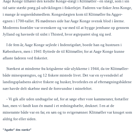
Aage Konge tilhører den kendte Konge-slægt i Klitmøller - en slægt, som i sin
tid satte stærkt præg på udviklingen i fiskerlejet. Faderen var fisker Jens Konge,
i mange år sognerådsmedlem. Kongeslægten kom til Klitmøller fra Agger-
egnen i 1700-tallet. På mødrenes side har Aage Konge svensk blod i årerne.
Moderens forældre var svenskere og var med til at bygge jernbane op gennem
Jylland og havnede til sidst i Thisted, hvor ægteparret slog sig ned.
I de fem år, Aage Konge sejlede i Indenrigsfart, boede han og hustruen i
København, men i 1941 flyttede de til Klitmøller, for at Aage Konge kunne
aflaste faderen ved fiskeriet.
Stærkest at minderne fra krigsårene står ulykkerne i 1944, da tre Klitmøller-
både minesprængtes, og 12 fiskere mistede livet. Det var en syvendedel af
landingspladsens aktive fiskere og husker, hvorledes en af eftersøgningsbådene
nær havde delt skæbne med de forsvundne i minefeltet.
- Vi gik alle uden undtagelse ud, for at søge efter vore kammerater, fortæller
han, men vi fandt kun én mand i et redningsbælte, druknet. I en at de
mineramte både var en far, en søn og to svigersønner. Klitmøller var knuget som
aldrig for eller siden.
”Agathe” den stærke”