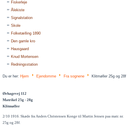
Fiskerleje
Ålekiste
Signalstation
Skole
Folketælling 1890
Den gamle kro
Hausgaard
Knud Mortensen
Redningsstation
Du er her:
Hjem
Ejendomme
Fra sognene
Klitmøller 25g og 28f
Ørhagevej 112
Matrikel 25g - 28g
Klitmøller
2/10 1916. Skøde fra Anders Christensen Konge til Martin Jensen paa matr. nr.
25g og 28f.