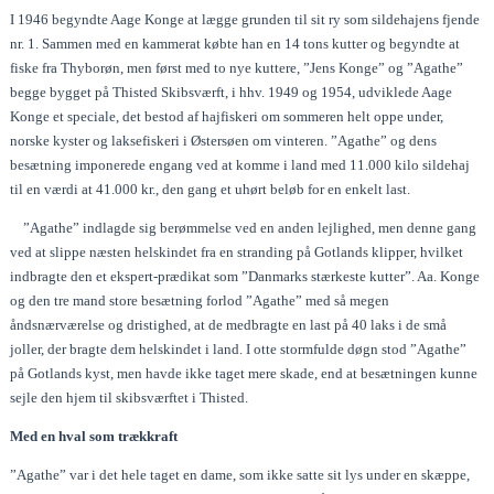
I 1946 begyndte Aage Konge at lægge grunden til sit ry som sildehajens fjende
nr. 1. Sammen med en kammerat købte han en 14 tons kutter og begyndte at
fiske fra Thyborøn, men først med to nye kuttere, ”Jens Konge” og ”Agathe”
begge bygget på Thisted Skibsværft, i hhv. 1949 og 1954, udviklede Aage
Konge et speciale, det bestod af hajfiskeri om sommeren helt oppe under,
norske kyster og laksefiskeri i Østersøen om vinteren. ”Agathe” og dens
besætning imponerede engang ved at komme i land med 11.000 kilo sildehaj
til en værdi at 41.000 kr., den gang et uhørt beløb for en enkelt last.
”Agathe” indlagde sig berømmelse ved en anden lejlighed, men denne gang
ved at slippe næsten helskindet fra en stranding på Gotlands klipper, hvilket
indbragte den et ekspert-prædikat som ”Danmarks stærkeste kutter”. Aa. Konge
og den tre mand store besætning forlod ”Agathe” med så megen
åndsnærværelse og dristighed, at de medbragte en last på 40 laks i de små
joller, der bragte dem helskindet i land. I otte stormfulde døgn stod ”Agathe”
på Gotlands kyst, men havde ikke taget mere skade, end at besætningen kunne
sejle den hjem til skibsværftet i Thisted.
Med en hval som trækkraft
”Agathe” var i det hele taget en dame, som ikke satte sit lys under en skæppe,