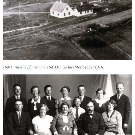
16d-1: Husene på matr. nr. 16d. Det nye hus blev bygget 1916.