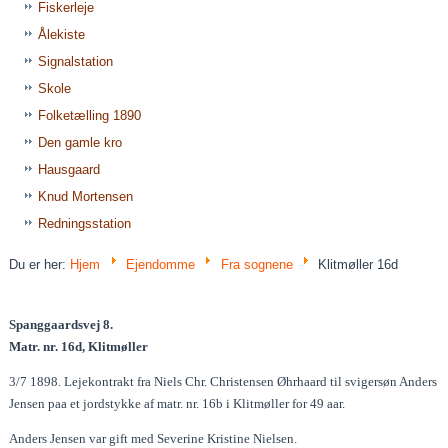
Fiskerleje
Ålekiste
Signalstation
Skole
Folketælling 1890
Den gamle kro
Hausgaard
Knud Mortensen
Redningsstation
Du er her:
Hjem
Ejendomme
Fra sognene
Klitmøller 16d
Spanggaardsvej 8.
Matr. nr. 16d, Klitmøller
3/7 1898. Lejekontrakt fra Niels Chr. Christensen Øhrhaard til svigersøn Anders
Jensen paa et jordstykke af matr. nr. 16b i Klitmøller for 49 aar.
Anders Jensen var gift med Severine Kristine Nielsen.