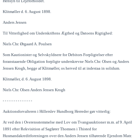
Hensyn til Lejeforholdet.
Klitmøller d. 6. August 1898.
Anders Jensen
Til Vitterlighed om Underskriftens Ægthed og Datoens Rigtighed:
Niels Chr. Ørgaard A. Poulsen
Som Kautionister og Selvskyldnere for Debitors Forpligtelser efter
foranstaaende Obligation forpligte underskrevne Niels Chr. Olsen og Anders
Jensen Krogh, begge af Klitmøller, os herved til at indestaa in solidum.
Klitmøller, d. 6. August 1898.
Niels Chr. Olsen Anders Jensen Krogh
- - - - - - - - - - - - - -
Auktionsforvalteren i Hillerslev Hundborg Herreder gør vitterlig:
At ved den i Overensstemmelse med Lov om Tvangsauktioner m.m. af 9. April
1891 efter Rekvisition af Sagfører Thomsen i Thisted for
Husmandakreditforeningen over den Anders Jensen tilhørende Ejendom Matr.