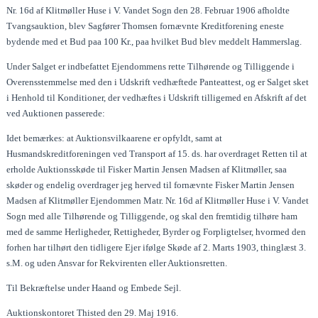
Nr. 16d af Klitmøller Huse i V. Vandet Sogn den 28. Februar 1906 afholdte
Tvangsauktion, blev Sagfører Thomsen fornævnte Kreditforening eneste
bydende med et Bud paa 100 Kr., paa hvilket Bud blev meddelt Hammerslag.
Under Salget er indbefattet Ejendommens rette Tilhørende og Tilliggende i
Overensstemmelse med den i Udskrift vedhæftede Panteattest, og er Salget sket
i Henhold til Konditioner, der vedhæftes i Udskrift tilligemed en Afskrift af det
ved Auktionen passerede:
Idet bemærkes: at Auktionsvilkaarene er opfyldt, samt at
Husmandskreditforeningen ved Transport af 15. ds. har overdraget Retten til at
erholde Auktionsskøde til Fisker Martin Jensen Madsen af Klitmøller, saa
skøder og endelig overdrager jeg herved til fornævnte Fisker Martin Jensen
Madsen af Klitmøller Ejendommen Matr. Nr. 16d af Klitmøller Huse i V. Vandet
Sogn med alle Tilhørende og Tilliggende, og skal den fremtidig tilhøre ham
med de samme Herligheder, Rettigheder, Byrder og Forpligtelser, hvormed den
forhen har tilhørt den tidligere Ejer ifølge Skøde af 2. Marts 1903, thinglæst 3.
s.M. og uden Ansvar for Rekvirenten eller Auktionsretten.
Til Bekræftelse under Haand og Embede Sejl.
Auktionskontoret Thisted den 29. Maj 1916.