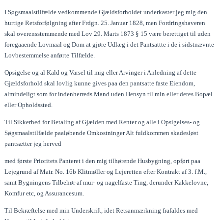
I Søgsmaalstilfælde vedkommende Gjældsforholdet underkaster jeg mig den
hurtige Retsforfølgning after Frdgn. 25. Januar 1828, men Fordringshaveren
skal overensstemmende med Lov 29. Marts 1873 § 15 være berettiget til uden
foregaaende Lovmaal og Dom at gjøre Udlæg i det Pantsattte i de i sidstnævnte
Lovbestemmelse anførte Tilfælde.
Opsigelse og al Kald og Varsel til mig eller Arvinger i Anledning af dette
Gjældsforhold skal lovlig kunne gives paa den pantsatte faste Eiendom,
almindeligt som for indenherreds Mand uden Hensyn til min eller deres Bopæl
eller Opholdssted.
Til Sikkerhed for Betaling af Gjælden med Renter og alle i Opsigelses- og
Søgsmaalstilfælde paaløbende Omkostninger Alt fuldkommen skadesløst
pantsætter jeg herved
med første Prioritets Panteret i den mig tilhørende Husbygning, opført paa
Lejegrund af Matr. No. 16b Klitmøller og Lejeretten efter Kontrakt af 3. f.M.,
samt Bygningens Tilbehør af mur- og nagelfaste Ting, derunder Kakkelovne,
Komfur etc, og Assurancesum.
Til Bekræftelse med min Underskrift, idet Retsanmærkning frafaldes med