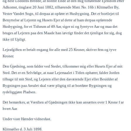
og hele Loddens Bredde, af nordre Ende af den mig tilhørende Ejendom efter
Adkomst, tinglæst 20 Juni 1882, tilhørende Matr. No. 16b i Klitmøller By,
Vester Vandet Sogn, til derpaa at opføre et Husbygning. Det er bortlejet til
Benyttelse af Lejeren og Husets Ejer af dette af ham derpaa opførende
Husbygning, for et Tidsrum af 49 Aar, siger ni og fyretyve Aar og maa det
bruges af Lejeren paa den Maade han iøvrigt finder det tjenligst for sig, dog
ikke til Upligt.
Lejeafgiften er betalt engang for alle med 25 Kroner, skriver fem og tyve
Kroner.
Den Gjødning, som falder ved Stedet, tilkommer mig eller Husets Ejer af mit
Sted. Det er en Selvfølge, at naar Lejemaalet i Tiden ophører, falder Jorden
tilbage til mit Sted, og Lejeren eller den daværende Ejer eller Besidder af
Bygningen paa Arealet skal være pligtig til at bortføre Bygningen og
rydeliggjøre Pladsen.
Det bemærkes, at Værdien af Gjødningen ikke kan ansættes over 1 Krone f ar
hvert Aar.
Under vore Hænder vidnesfast.
Klitmøller d. 3 Juli 1898.