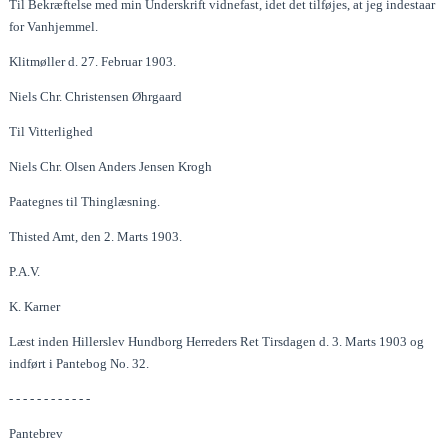
Til Bekræftelse med min Underskrift vidnefast, idet det tilføjes, at jeg indestaar
for Vanhjemmel.
Klitmøller d. 27. Februar 1903.
Niels Chr. Christensen Øhrgaard
Til Vitterlighed
Niels Chr. Olsen Anders Jensen Krogh
Paategnes til Thinglæsning.
Thisted Amt, den 2. Marts 1903.
P.A.V.
K. Karner
Læst inden Hillerslev Hundborg Herreders Ret Tirsdagen d. 3. Marts 1903 og
indført i Pantebog No. 32.
- - - - - - - - - - - -
Pantebrev