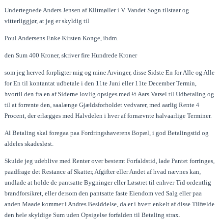
Undertegnede Anders Jensen af Klitmøller i V. Vandet Sogn tilstaar og
vitterliggjør, at jeg er skyldig til
Poul Andersens Enke Kirsten Konge, ibdm.
den Sum 400 Kroner, skriver fire Hundrede Kroner
som jeg herved forpligter mig og mine Arvinger, disse Sidste En for Alle og Alle
for En til kontantat udbetale i den 11te Juni eller 11te December Termin,
hvortil den fra en af Siderne lovlig opsiges med ½ Aars Varsel til Udbetaling og
til at forrente den, saalænge Gjældsforholdet vedvarer, med aarlig Rente 4
Procent, der erlægges med Halvdelen i hver af fornævnte halvaarlige Terminer.
Al Betaling skal foregaa paa Fordringshaverens Bopæl, i god Betalingstid og
aldeles skadesløst.
Skulde jeg udeblive med Renter over bestemt Forfaldstid, lade Pantet forringes,
paadfrage det Restance af Skatter, Afgifter eller Andet af hvad nævnes kan,
undlade at holde de pantsatte Bygninger eller Løsøret til enhver Tid ordentlig
brandforsikret, eller dersom den pantsatte faste Eiendom ved Salg eller paa
anden Maade kommer i Andres Besiddelse, da er i hvert enkelt af disse Tilfælde
den hele skyldige Sum uden Opsigelse forfalden til Betaling strax.