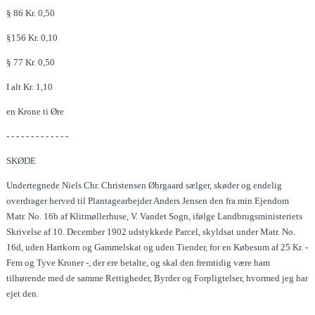
§ 86 Kr. 0,50
§156 Kr. 0,10
§ 77 Kr. 0,50
I alt Kr. 1,10
en Krone ti Øre
- - - - - - - - - - - - -
SKØDE
Undertegnede Niels Chr. Christensen Øhrgaard sælger, skøder og endelig
overdrager herved til Plantagearbejder Anders Jensen den fra min Ejendom
Matr. No. 16b af Klitmøllerhuse, V. Vandet Sogn, ifølge Landbrugsministeriets
Skrivelse af 10. December 1902 udstykkede Parcel, skyldsat under Matr. No.
16d, uden Hartkorn og Gammelskat og uden Tiender, for en Købesum af 25 Kr. -
Fem og Tyve Kroner -, der ere betalte, og skal den fremtidig være ham
tilhørende med de samme Rettigheder, Byrder og Forpligtelser, hvormed jeg har
ejet den.