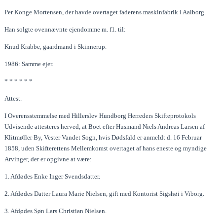
Per Konge Mortensen, der havde overtaget faderens maskinfabrik i Aalborg.
Han solgte ovennævnte ejendomme m. f1. til:
Knud Krabbe, gaardmand i Skinnerup.
1986: Samme ejer.
* * * * * *
Attest.
I Overensstemmelse med Hillerslev Hundborg Herreders Skifteprotokols
Udvisende attesteres herved, at Boet efter Husmand Niels Andreas Larsen af
Klitmøller By, Vester Vandet Sogn, hvis Dødsfald er anmeldt d. 16 Februar
1858, uden Skifterettens Mellemkomst overtaget af hans eneste og myndige
Arvinger, der er opgivne at være:
1. Afdødes Enke Inger Svendsdatter.
2. Afdødes Datter Laura Marie Nielsen, gift med Kontorist Sigshøi i Viborg.
3. Afdødes Søn Lars Christian Nielsen.