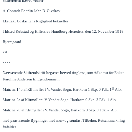
Skifteretten hævet Vidner
A. Conradt-Eberlin John B. Givskov
Ekstrakt Udskriftens Rigtighed bekræftes
Thisted Købstad og Hillerslev Hundborg Herreders, den 12. November 1918
Bjerregaard
kst.
- - - -
Nærværende Skifteudskrift begæres herved tinglæst, som Adkomst for Enken
Karoline Andersen til Ejendommen:
Matr. nr. 14b af Klitmøller i V. Vandet Sogn, Hartkorn 1 Skp. 0 Fdk. 1╜ Alb.
Matr. nr. 2a af Klitmøller i V. Vandet Sogn, Hartkorn 0 Skp. 3 Fdk. 1 Alb.
Matr. nr. 70 af Klitmøller i V. Vandet Sogn, Hartkorn 0 Skp. 0 Fdk. ╛ Alb.
med paastaaende Bygninger med mur- og sømfast Tilbehør. Retsanmærkning
frafaldes.