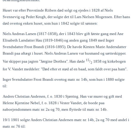
Huset var efter Provstinde Riibers død solgt og ejedes i 1828 af Niels
Svennevig og Peder Krogh, der solgte det til Lars Nielsen Mogensen. Efter hans
død overtog enken huset, som hun i 1842 solgte til sønnen:
Niels Andreas Larsen (1817-1858), der i 1843 blev gift første gang med Ane
Elisabeth Larsdatter Hau (1819-1846) og anden gang 1849 med Inger
Svendsdatter Frost Brandi (1816-1895). De havde Kirsten Marie Andersdatter
Brandi paa aftægt i huset. Niels Andreas Larsen var husmand og sætteskipper.
15
Var skipper paa jagten "Jørgine Dorthea". Han døde
/
1858 og kirkebogen
2
for V. Vandet meddeler: "Død efter et stød af en baad, som faldt over paa ham".
Inger Svendsdatter Frost Brandi overtog matr. nr. 14b, som hun i 1880 solgte
til:
Anders Christian Andersen, f. o. 1830 i Sjørring. Han var murer og gift med
Helene Kjerstine Nebel, f. o. 1828 i Vester Vandet, de boede paa
naboejendommen matr. nr. 2a og 70, men flyttede til matr. nr. 14b.
19/1 1901 solgte Anders Christian Andersen matr. nr. 14b, 2a og 70 med andel i
matr. nr. 76 til: