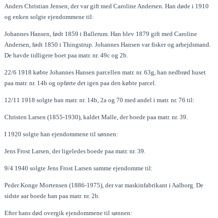
Anders Christian Jensen, der var gift med Caroline Andersen. Han døde i 1910
og enken solgte ejendommene til:
Johannes Hansen, født 1859 i Ballerum. Han blev 1879 gift med Caroline
Andersen, født 1850 i Thingstrup. Johannes Hansen var fisker og arbejdsmand.
De havde tidligere boet paa matr. nr. 49c og 2b.
22/6 1918 købte Johannes Hansen parcellen matr. nr. 63g, han nedbrød huset
paa matr. nr. 14b og opførte det igen paa den købte parcel.
12/11 1918 solgte han matr. nr. 14b, 2a og 70 med andel i matr. nr. 76 til:
Christen Larsen (1855-1930), kaldet Malle, der boede paa matr. nr. 39.
I 1920 solgte han ejendommene til sønnen:
Jens Frost Larsen, der ligeledes boede paa matr. nr. 39.
9/4 1940 solgte Jens Frost Larsen samme ejendomme til:
Peder Konge Mortensen (1886-1975), der var maskinfabrikant i Aalborg. De
sidste aar boede han paa matr. nr. 2b.
Efter hans død overgik ejendommene til sønnen: