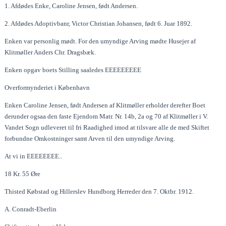
1. Afdødes Enke, Caroline Jensen, født Andersen.
2. Afdødes Adoptivbanr, Victor Christian Johansen, født 6. Juar 1892.
Enken var personlig mødt. For den umyndige Arving mødte Husejer af
Klitmøller Anders Chr. Dragsbæk.
Enken opgav boets Stilling saaledes ЕЕЕЕЕЕЕЕЕ
Overformynderiet i København
Enken Caroline Jensen, født Andersen af Klitmøller erholder derefter Boet
derunder ogsaa den faste Ejendom Matr. Nr. 14b, 2a og 70 af Klitmøller i V.
Vandet Sogn udleveret til fri Raadighed imod at tilsvare alle de med Skiftet
forbundne Omkostninger samt Arven til den umyndige Arving.
At vi in ЕЕЕЕЕЕЕЕ..
18 Kr. 55 Øre
Thisted Købstad og Hillerslev Hundborg Herreder den 7. Oktbr. 1912.
A. Conradt-Eberlin