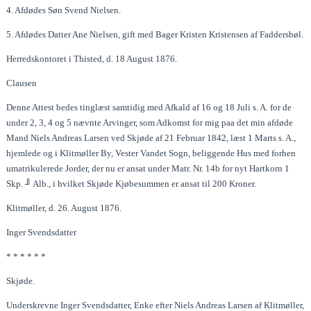
4. Afdødes Søn Svend Nielsen.
5. Afdødes Datter Ane Nielsen, gift med Bager Kristen Kristensen af Faddersbøl.
Herredskontoret i Thisted, d. 18 August 1876.
Clausen
Denne Attest bedes tinglæst samtidig med Afkald af 16 og 18 Juli s. A. for de
under 2, 3, 4 og 5 nævnte Arvinger, som Adkomst for mig paa det min afdøde
Mand Niels Andreas Larsen ved Skjøde af 21 Februar 1842, læst 1 Marts s. A.,
hjemlede og i Klitmøller By, Vester Vandet Sogn, beliggende Hus med forhen
umatrikulerede Jorder, der nu er ansat under Matr. Nr. 14b for nyt Hartkorn 1
Skp. ╜ Alb., i hvilket Skjøde Kjøbesummen er ansat til 200 Kroner.
Klitmøller, d. 26. August 1876.
Inger Svendsdatter
* * * * * *
Skjøde.
Underskrevne Inger Svendsdatter, Enke efter Niels Andreas Larsen af Klitmøller,