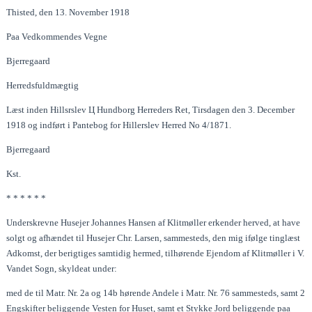
Thisted, den 13. November 1918
Paa Vedkommendes Vegne
Bjerregaard
Herredsfuldmægtig
Læst inden Hillsrslev Ц Hundborg Herreders Ret, Tirsdagen den 3. December
1918 og indført i Pantebog for Hillerslev Herred No 4/1871.
Bjerregaard
Kst.
* * * * * *
Underskrevne Husejer Johannes Hansen af Klitmøller erkender herved, at have
solgt og afhændet til Husejer Chr. Larsen, sammesteds, den mig ifølge tinglæst
Adkomst, der berigtiges samtidig hermed, tilhørende Ejendom af Klitmøller i V.
Vandet Sogn, skyldeat under:
med de til Matr. Nr. 2a og 14b hørende Andele i Matr. Nr. 76 sammesteds, samt 2
Engskifter beliggende Vesten for Huset, samt et Stykke Jord beliggende paa