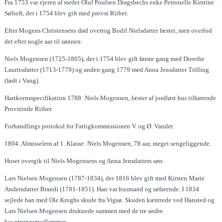
Fra 1753 var ejeren af stedet Oluf Poulsen Dragsbechs enke Petronelle Kirstine
Søltoft, der i 1754 blev gift med provst Riiber.
Efter Mogens Christensens død overtog Bodil Nielsdatter fæstet, men overlod
det efter nogle aar til sønnen:
Niels Mogensen (1725-1805), der i 1754 blev gift første gang med Dorethe
Lauritsdatter (1713-1779) og anden gang 1779 med Anna Jensdatter Trilling
(født i Vang).
Hartkornsspecifikation 1788: Niels Mogensen, fæster af jordløst hus tilhørende
Provstinde Riiber.
Forhandlings protokol for Fattigkommissionen V. og Ø. Vandet:
1804. Almisselem af 1. Klasse: Niels Mogensen, 78 aar, meget sengeliggende.
Huset overgik til Niels Mogensens og Anna Jensdatters søn:
Lars Nielsen Mogensen (1787-1834), der 1816 blev gift med Kirsten Marie
Andersdatter Brandi (1781-1851). Han var husmand og søfarende. I 1834
sejlede han med Ole Kroghs skude fra Vigsø. Skuden kæntrede ved Hansted og
Lars Nielsen Mogensen druknede sammen med de tre andre
besætningsmedlemmer.