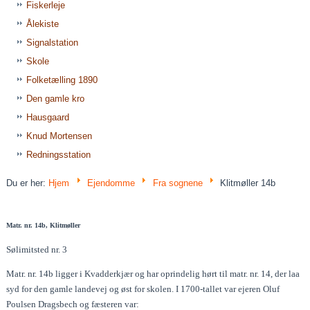
Fiskerleje
Ålekiste
Signalstation
Skole
Folketælling 1890
Den gamle kro
Hausgaard
Knud Mortensen
Redningsstation
Du er her:
Hjem
Ejendomme
Fra sognene
Klitmøller 14b
Matr. nr. 14b, Klitmøller
Sølimitsted nr. 3
Matr. nr. 14b ligger i Kvadderkjær og har oprindelig hørt til matr. nr. 14, der laa
syd for den gamle landevej og øst for skolen. I 1700-tallet var ejeren Oluf
Poulsen Dragsbech og fæsteren var: