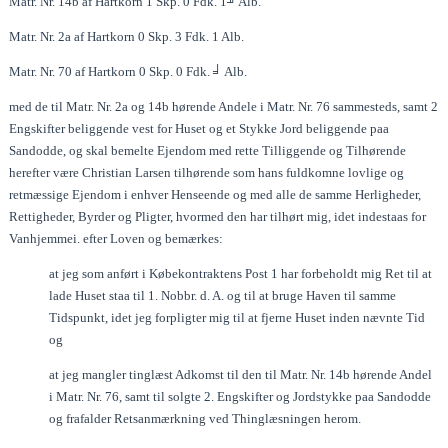
Matr. Nr. 14b af Hartkorn 1 Skp. 0 Fdk. 1╜ Alb.
Matr. Nr. 2a af Hartkorn 0 Skp. 3 Fdk. 1 Alb.
Matr. Nr. 70 af Hartkorn 0 Skp. 0 Fdk. ╛ Alb.
med de til Matr. Nr. 2a og 14b hørende Andele i Matr. Nr. 76 sammesteds, samt 2
Engskifter beliggende vest for Huset og et Stykke Jord beliggende paa
Sandodde, og skal bemelte Ejendom med rette Tilliggende og Tilhørende
herefter være Christian Larsen tilhørende som hans fuldkomne lovlige og
retmæssige Ejendom i enhver Henseende og med alle de samme Herligheder,
Rettigheder, Byrder og Pligter, hvormed den har tilhørt mig, idet indestaas for
Vanhjemmei. efter Loven og bemærkes:
at jeg som anført i Købekontraktens Post 1 har forbeholdt mig Ret til at
lade Huset staa til 1. Nobbr. d. A. og til at bruge Haven til samme
Tidspunkt, idet jeg forpligter mig til at fjerne Huset inden nævnte Tid
og
at jeg mangler tinglæst Adkomst til den til Matr. Nr. 14b hørende Andel
i Matr. Nr. 76, samt til solgte 2. Engskifter og Jordstykke paa Sandodde
og frafalder Retsanmærkning ved Thinglæsningen herom.