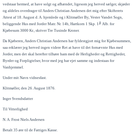
vedstaar hermed, at have solgt og afhændet, ligesom jeg herved sælger, skjøder
og aldeles overdrager til Anders Christian Andersen det mig efter Skifterets
Attest af 18. August d. A. hjemlede og i Klitmøller By, Vester Vandet Sogn,
beliggende Hus med Jorder Matr. Nr. 14b, Hartkorn 1 Skp. 1╜ Alb. for
Kjøbesum 3000 Kr., skriver Tre Tusinde Kroner.
Da Kjøberen, Anders Christian Andersen har fyldestgjort mig for Kjøbesummen,
saa erklærer jeg herved ingen videre Ret at have til det fornævnte Hus med
Jorder, men det skal herefter tilhøre ham med de Herligheder og Rettigheder,
Byrder og Forpligtelser, hvor med jeg har ejet samme og indestaas for
Vanhjemmel.
Under mit Navn vidnesfast.
Klitmøller, den 26. August 1876.
Inger Svendsdatter
Til Vitterlighed
N. A. Frost Niels Andersen
Betalt 35 øre til de Fattiges Kasse.