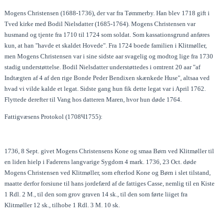
Mogens Christensen (1688-1736), der var fra Tømmerby. Han blev 1718 gift i
Tved kirke med Bodil Nielsdatter (1685-1764). Mogens Christensen var
husmand og tjente fra 1710 til 1724 som soldat. Som kassationsgrund anføres
kun, at han "havde et skaldet Hovede". Fra 1724 boede familien i Klitmøller,
men Mogens Christensen var i sine sidste aar svagelig og modtog lige fra 1730
stadig understøttelse. Bodil Nielsdatter understøttedes i omtrent 20 aar "af
Indtægten af 4 af den rige Bonde Peder Bendixen skænkede Huse", altsaa ved
hvad vi vilde kalde et legat. Sidste gang hun fik dette legat var i April 1762.
Flyttede derefter til Vang hos datteren Maren, hvor hun døde 1764.
Fattigvæsens Protokol (1708Ч1755):
1736, 8 Sept. givet Mogens Christensens Kone og smaa Børn ved Klitmøller til
en liden hielp i Faderens langvarige Sygdom 4 mark. 1736, 23 Oct. døde
Mogens Christensen ved Klitmøller, som efterlod Kone og Børn i slet tilstand,
maatte derfor forsiune til hans jordefærd af de fattiges Casse, nemlig til en Kiste
1 Rdl. 2 M., til den som grov graven 14 sk., til den som førte liiget fra
Klitmøller 12 sk., tilhobe 1 Rdl. 3 M. 10 sk.