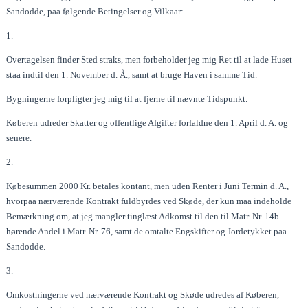
Sandodde, paa følgende Betingelser og Vilkaar:
1.
Overtagelsen finder Sted straks, men forbeholder jeg mig Ret til at lade Huset
staa indtil den 1. November d. Å., samt at bruge Haven i samme Tid.
Bygningerne forpligter jeg mig til at fjerne til nævnte Tidspunkt.
Køberen udreder Skatter og offentlige Afgifter forfaldne den 1. April d. A. og
senere.
2.
Købesummen 2000 Kr. betales kontant, men uden Renter i Juni Termin d. A.,
hvorpaa nærværende Kontrakt fuldbyrdes ved Skøde, der kun maa indeholde
Bemærkning om, at jeg mangler tinglæst Adkomst til den til Matr. Nr. 14b
hørende Andel i Matr. Nr. 76, samt de omtalte Engskifter og Jordetykket paa
Sandodde.
3.
Omkostningerne ved nærværende Kontrakt og Skøde udredes af Køberen,