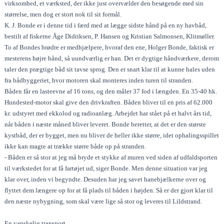
virksomhed, et værksted, der ikke just overvælder den besøgende med sin
størrelse, men dog er stort nok til sit formål.
K. J. Bonde er i denne tid i færd med at lægge sidste hånd på en ny havbåd,
bestilt af fiskerne Åge Didriksen, P. Hansen og Kristian Salmonsen, Klitmøller.
To af Bondes brødre er medhjælpere, hvoraf den ene, Holger Bonde, faktisk er
mesterens højre hånd, så uundværlig er han. Det er dygtige håndværkere, derom
taler den prægtige båd sit tavse sprog. Den er snart klar til at kunne hales uden
fra bådbyggeriet, hvor motoren skal monteres inden turen til stranden.
Båden får en lasteevne af 16 tons, og den måler 37 fod i længden. En 35-40 hk.
Hundested-motor skal give den drivkraften. Båden bliver til en pris af 62.000
kr. udstyret med ekkolod og radioanlæg. Arbejdet har stået på et halvt års tid,
når båden i næste måned bliver leveret. Bonde beretter, at det er den største
kystbåd, der er bygget, men nu bliver de heller ikke større, idet ophalingsspillet
ikke kan magte at trække større både op på stranden.
- Båden er så stor at jeg må bryde et stykke af muren ved siden af udfaldsporten
til værkstedet for at få fartøjet ud, siger Bonde. Men denne situation var jeg
klar over, inden vi begyndte. Desuden har jeg savet hanebjælkerne over og
flyttet dem længere op for at få plads til båden i højden. Så er der gjort klar til
den næste nybygning, som skal være lige så stor og leveres til Lildstrand.
En vanskelig transport