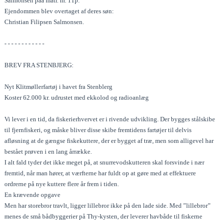
Salmonsen paa matr. nr. 11p.
Ejendommen blev overtaget af deres søn:
Christian Filipsen Salmonsen.
- - - - - - - - - - - -
BREV FRA STENBJERG:
Nyt Klitmøllerfartøj i havet fra Stenblerg
Koster 62.000 kr. udrustet med ekkolod og radioanlæg
Vi lever i en tid, da fiskerierhvervet er i rivende udvikling. Der bygges stålskibe
til fjernfiskeri, og måske bliver disse skibe fremtidens fartøjer til delvis
afløsning at de gængse fiskekuttere, der er bygget af træ, men som alligevel har
bestået prøven i en lang årrække.
I alt fald tyder det ikke meget på, at snurrevodskutteren skal forsvinde i nær
fremtid, når man hører, at værfterne har fuldt op at gøre med at effektuere
ordrerne på nye kuttere flere år frem i tiden.
En krævende opgave
Men har storebror travlt, ligger lillebror ikke på den lade side. Med ”lillebror”
menes de små bådbyggerier på Thy-kysten, der leverer havbåde til fiskerne