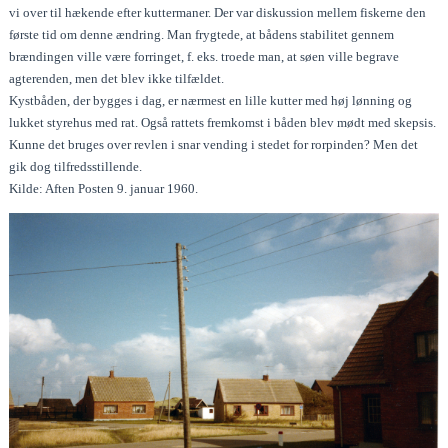
vi over til hækende efter kuttermaner. Der var diskussion mellem fiskerne den
første tid om denne ændring. Man frygtede, at bådens stabilitet gennem
brændingen ville være forringet, f. eks. troede man, at søen ville begrave
agterenden, men det blev ikke tilfældet.
Kystbåden, der bygges i dag, er nærmest en lille kutter med høj lønning og
lukket styrehus med rat. Også rattets fremkomst i båden blev mødt med skepsis.
Kunne det bruges over revlen i snar vending i stedet for rorpinden? Men det
gik dog tilfredsstillende.
Kilde: Aften Posten 9. januar 1960.