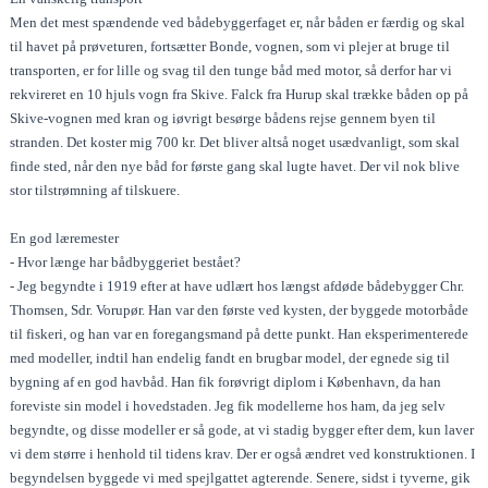
Men det mest spændende ved bådebyggerfaget er, når båden er færdig og skal
til havet på prøveturen, fortsætter Bonde, vognen, som vi plejer at bruge til
transporten, er for lille og svag til den tunge båd med motor, så derfor har vi
rekvireret en 10 hjuls vogn fra Skive. Falck fra Hurup skal trække båden op på
Skive-vognen med kran og iøvrigt besørge bådens rejse gennem byen til
stranden. Det koster mig 700 kr. Det bliver altså noget usædvanligt, som skal
finde sted, når den nye båd for første gang skal lugte havet. Der vil nok blive
stor tilstrømning af tilskuere.
En god læremester
- Hvor længe har bådbyggeriet bestået?
- Jeg begyndte i 1919 efter at have udlært hos længst afdøde bådebygger Chr.
Thomsen, Sdr. Vorupør. Han var den første ved kysten, der byggede motorbåde
til fiskeri, og han var en foregangsmand på dette punkt. Han eksperimenterede
med modeller, indtil han endelig fandt en brugbar model, der egnede sig til
bygning af en god havbåd. Han fik forøvrigt diplom i København, da han
foreviste sin model i hovedstaden. Jeg fik modellerne hos ham, da jeg selv
begyndte, og disse modeller er så gode, at vi stadig bygger efter dem, kun laver
vi dem større i henhold til tidens krav. Der er også ændret ved konstruktionen. I
begyndelsen byggede vi med spejlgattet agterende. Senere, sidst i tyverne, gik