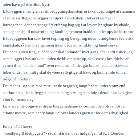
uden havn på den åbne kyst.
Bådbyggeriet, en gren af skibsbygningskunsten, er ikke udsprunget af stammen
af store værfter, som bygger fartøjer til storfiskeri. Det er et særegent
foretagende, der har mange års erfaring bag sig i at levere brugbare kystbåde,
som egner sig til udsætning og landing gennem bråddet under opståede storme.
Bådebyggeren har selv lavet tegning og beregning uden forudgående teoretisk
kundskab, så han blev gennem tiden både konstruktør og håndværker.
Det er en given ting, at både, der skal ”strande” hver gang efter endt fiskeri, og
som hugger i havstokken, inden de bliver halet op, skal være i besiddelse af
evnen til at ”rende i bråd” over revlerne. når det går ind ad, uden at stævnen
løber under. Samtidig skal de være sødygtige til havs og kunne ride som en
måge på brådsøen.
Det menes - og vist med rette - at de begår sig langt bedre under storm end
storkutteren, der er bygget mere rank og stiv, og som følge deraf ikke kan give
efter for søens slag.
En krævende opgave er det at bygge sådanne skibe, men den bliver løst af
erfarne mestre, som har ry langt ud over landets grænser for deres dygtighed.
En ny båd i havet
”Stenbjerg Bådebyggeri” - sådan står der over indgangen til K. J. Bondes