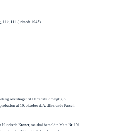
, 11k, 11l. (udstedt 1945).
delig overdrager til Herredsfuldmægtig S.
robation af 10. oktober d. A. tilhørende Parcel,
o Hundrede Kroner, saa skal bemeldte Matr. Nr. 10l