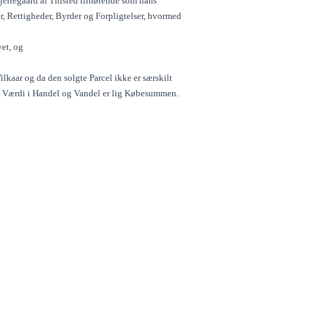
jerregaard af Thisted tilhørende som hans
 Rettigheder, Byrder og Forpligtelser, hvormed
vet, og
kaar og da den solgte Parcel ikke er særskilt
ns Værdi i Handel og Vandel er lig Købesummen.