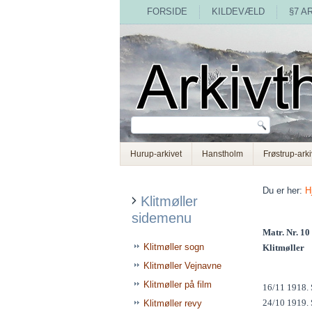
FORSIDE
KILDEVÆLD
§7 A
Hurup-arkivet
Hanstholm
Frøstrup-arki
Du er her:
H
Klitmøller
sidemenu
Matr. Nr. 10 
Klitmøller sogn
Klitmøller
Klitmøller Vejnavne
Klitmøller på film
16/11 1918. S
24/10 1919. S
Klitmøller revy