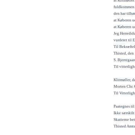
af Klitmølle
fuldkommen l
den har tilh
at Køberen ud
at Køberen u
Jeg Herredsfu
vurderet til
Til Bekræfte
Thisted, den
S. Bjerregaar
Til vitterli
Klitmøller, 
Morten Chr. 
Til Vitterli
Paategnes ti
Ikke særskilt
Skatterne bet
Thisted Amts