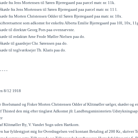
øde fra Jens Mortensen til Søren Bjerregaard paa parcel matr. nr. 11k.
køde fra Jens Mortensen til Søren Bjerregaard paa parcel matr. nr. 11 l.
øde fra Morten Christensen Odder til Søren Bjerregaard paa matr. nr. 10x.
ifteretsattest som adkomst for enkefru Alberta Emilie Bjerregaard paa 10l, 10x, 11g
køde til direktør Georg Pors paa ovennævnte.
køde til redaktør Arne Frode Møller Nielsen paa do.
Skøde til gaardejer Chr. Sørensen paa do.
øde til teglværksejer Th. Klaris paa do.
- - - -
en 8/12 1918
 Boelsmand og Fisker Morten Christensen Odder af Klitmøller sælger, skøder og en
f Thisted den mig efter tinglæst Adkomst jfr. Landbrugsministeriets Udstykningsapp
er
 af Klitmøller By, V. Vandet Sogn uden Hartkorn.
 har fyldestgjort mig for Overdragelsen ved kontant Betaling af 200 Kr., skriver T