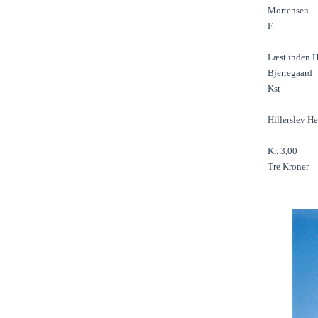
Mortensen
F.
Læst inden H
Bjerregaard
Kst
Hillerslev H
Kr. 3,00
Tre Kroner