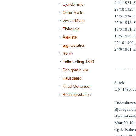
24/1 1921. Sk
Ejendomme
29/10 1923. S
Øster Mølle
16/5 1934. Sk
Vester Mølle
25/9 1948. Sk
Fiskerleje
13/3 1951. S
15/5 1959. S
Ålekiste
25/10 1960. 
Signalstation
24/6 1961. Sk
Skole
Folketælling 1890
- - - - - - - - - - 
Den gamle kro
Hausgaard
Skøde
Knud Mortensen
L.N. 1485, d
Redningsstation
Underskrevne
Bjerregaard a
skyldsat und
Matr. Nr. 10l
Og da Køberen