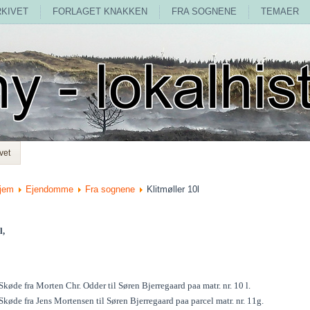
RKIVET
FORLAGET KNAKKEN
FRA SOGNENE
TEMAER
vet
jem
Ejendomme
Fra sognene
Klitmøller 10l
l,
køde fra Morten Chr. Odder til Søren Bjerregaard paa matr. nr. 10 l.
køde fra Jens Mortensen til Søren Bjerregaard paa parcel matr. nr. 11g.