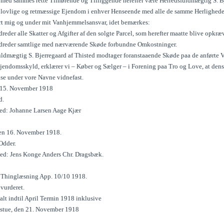
r med sammes rette Tilhørende og Tilliggende herefter være Herredsfuldmægtig S. B
ovlige og retmæssige Ejendom i enhver Henseende med alle de samme Herligheder,
ørt mig og under mit Vanhjemmelsansvar, idet bemærkes:
reder alle Skatter og Afgifter af den solgte Parcel, som herefter maatte blive opkræ
dreder samtlige med nærværende Skøde forbundne Omkostninger.
ldmægtig S. Bjerregaard af Thisted modtager foranstaaende Skøde paa de anførte Vil
 Ejendomsskyld, erklærer vi – Køber og Sælger – i Forening paa Tro og Love, at de
lse under vore Navne vidnefast.
 15. November 1918
d.
ghed: Johanne Larsen Aage Kjær
den 16. November 1918.
Odder.
ghed: Jens Konge Anders Chr. Dragsbæk.
l Thinglæsning App. 10/10 1918.
 vurderet.
alt indtil April Termin 1918 inklusive
stue, den 21. November 1918