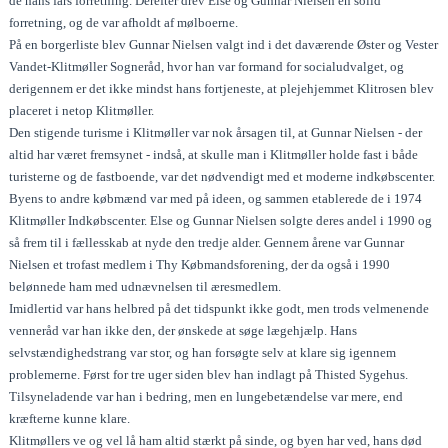
de hans fars forretning. Derefter drev Else og Gunnar Nielsen en solid
forretning, og de var afholdt af mølboerne.
På en borgerliste blev Gunnar Nielsen valgt ind i det daværende Øster og Vester
Vandet-Klitmøller Sogneråd, hvor han var formand for socialudvalget, og
derigennem er det ikke mindst hans fortjeneste, at plejehjemmet Klitrosen blev
placeret i netop Klitmøller.
Den stigende turisme i Klitmøller var nok årsagen til, at Gunnar Nielsen - der
altid har været fremsynet - indså, at skulle man i Klitmøller holde fast i både
turisterne og de fastboende, var det nødvendigt med et moderne indkøbscenter.
Byens to andre købmænd var med på ideen, og sammen etablerede de i 1974
Klitmøller Indkøbscenter. Else og Gunnar Nielsen solgte deres andel i 1990 og
så frem til i fællesskab at nyde den tredje alder. Gennem årene var Gunnar
Nielsen et trofast medlem i Thy Købmandsforening, der da også i 1990
belønnede ham med udnævnelsen til æresmedlem.
Imidlertid var hans helbred på det tidspunkt ikke godt, men trods velmenende
venneråd var han ikke den, der ønskede at søge lægehjælp. Hans
selvstændighedstrang var stor, og han forsøgte selv at klare sig igennem
problemerne. Først for tre uger siden blev han indlagt på Thisted Sygehus.
Tilsyneladende var han i bedring, men en lungebetændelse var mere, end
kræfterne kunne klare.
Klitmøllers ve og vel lå ham altid stærkt på sinde, og byen har ved, hans død