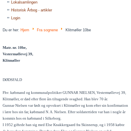
Lokalsamlingen
Historisk Årbog - artikler
Login
Du er her:
Hjem
Fra sognene
Klitmøller 10be
Matr. nr. 10be,
Vestermøllevej 39,
Klitmøller
DØDSFALD
Fhv. købmand og kommunalpolitiker GUNNAR NIELSEN, Vestermøllevej 39,
Klitmøller, er død efter flere års tiltagende svaghed. Han blev 70 år.
Gunnar Nielsen var født og opvokset i Klitmøller og kom efter sin konfirmation
i lære hos sin far, købmand N. A. Nielsen. Efter soldatertiden var han i nogle år
kommis hos en købmand i Silkeborg.
I 1952 giftede han sig med Else Knakkergaard fra Skinnerup, og i 1958 købte