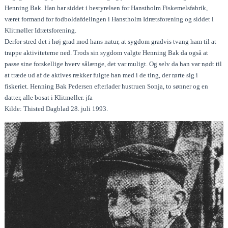
Henning Bak. Han har siddet i bestyrelsen for Hanstholm Fiskemelsfabrik,
været formand for fodboldafdelingen i Hanstholm Idrætsforening og siddet i
Klitmøller Idrætsforening.
Derfor stred det i høj grad mod hans natur, at sygdom gradvis tvang ham til at
trappe aktiviteterne ned. Trods sin sygdom valgte Henning Bak da også at
passe sine forskellige hverv sålænge, det var muligt. Og selv da han var nødt til
at træde ud af de aktives rækker fulgte han med i de ting, der rørte sig i
fiskeriet. Henning Bak Pedersen efterlader hustruen Sonja, to sønner og en
datter, alle bosat i Klitmøller. jfa
Kilde: Thisted Dagblad 28. juli 1993.