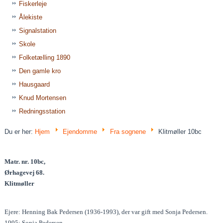
Fiskerleje
Ålekiste
Signalstation
Skole
Folketælling 1890
Den gamle kro
Hausgaard
Knud Mortensen
Redningsstation
Du er her:
Hjem
Ejendomme
Fra sognene
Klitmøller 10bc
Matr. nr. 10bc,
Ørhagevej 68.
Klitmøller
Ejere: Henning Bak Pedersen (1936-1993), der var gift med Sonja Pedersen.
1995: Sonja Pedersen.