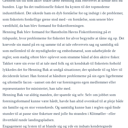
Gennem sin tid som aktiv fisker lærte Henning Bak erhvervet at kende helt fra
bunden. Lige fra det traditionelle fiskeri fra kysten til det topmoderne
industrifiskeri. Det sikrede ham en dyb forståelse for og indsigt i de problemer,
som fiskeriets forskellige grene stod med - en forståelse, som senere blev
værdifuld, da han blev formand for fiskeriforeningen.
Henning Bak blev formand for Hanstholm Havns Fiskeriforening på et
tidspunkt, hvor problemerne for fiskeriet for alvor begyndte at tårne sig op. Det
krævede sin mand på en og samme tid at tale erhvervets sag og samtidig stå
som mellemled til de myndigheder og embedsmænd, som udarbejdede de
regler, som stadig oftere blev oplevet som stramme bånd af den aktive fisker.
Takket være sin evne til at tale med folk og sit kendskab til fiskeriets forhold
lykkedes det for Henning Bak at undgå situationer, der spidsede til og blev til
deciderede kriser. Han forstod at håndtere problemerne på sin egen ligefremme
og uformelle facon - uanset om det var foreningens egen medlemmer eller
repræsentanter for ministeriet, han talte med.
Henning Bak var aldrig manden, der sparede sig selv. Selv om jobbet som
foreningsformand kunne være hårdt, havde han altid overskud til at pleje både
sin familie og en stor vennekreds. Og samtidig kunne han i reglen også finde
stunder til at passe sine fisketure med jolle fra stranden i Klitmøller - eller
ihvertfald runde landingspladsen.
Engagement og lysten til at blande sig og yde en indsats kendetegnede