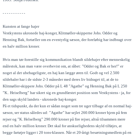
- - - - - - - - - - -
Kunsten at fange hajer
Vestkystens ukronede haj-konger, Klitmøller-skipperne Johs. Odder og
Henning Bak, fortæller om en eventyrlig sæson, der foreløbig har indbragt over
en halv million kroner.
Hvis man tør forestille sig kommunikation blandt sildehajer efter menneskelig
målestok, kan man være overbevist om, at råbet: ”Odder og Bak er her!” er
noget al det ubehageligste, en haj kan lægge øren til. Godt og vel 2.500
sildehaler har i de sidste 2-3 måneder med deres liv bidraget til, at de to
Klitmøller-skippere Johs. Odder på L 48 ”Agathe” og Henning Bak på L 250
”K.. Heiselberg” har sikret sig en grundfæstet position som Vestkystens - ja, for
den sags skyld landets - ukronede haj-konger.
På et tidspunkt, da der kun er sådan noget som tre uger tilbage af en normal haj-
sæson, ser status således ud: ”Agathe” har sejlet 260.000 kroner hjem på fem
rejser og ”K. Helselberg” 290.000 kroner på fire rejser, altså tilsammen mere
end en halv million kroner. Det skal for anskuelighedens skyld tilføjes, at
begge fartøjer ligger i 20 tons-klassen. Når et 20-årigt besætningsmedlem på en