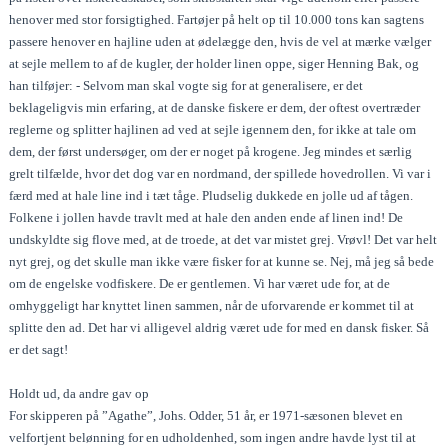
henover med stor forsigtighed. Fartøjer på helt op til 10.000 tons kan sagtens
passere henover en hajline uden at ødelægge den, hvis de vel at mærke vælger
at sejle mellem to af de kugler, der holder linen oppe, siger Henning Bak, og
han tilføjer: - Selvom man skal vogte sig for at generalisere, er det
beklageligvis min erfaring, at de danske fiskere er dem, der oftest overtræder
reglerne og splitter hajlinen ad ved at sejle igennem den, for ikke at tale om
dem, der først undersøger, om der er noget på krogene. Jeg mindes et særlig
grelt tilfælde, hvor det dog var en nordmand, der spillede hovedrollen. Vi var i
færd med at hale line ind i tæt tåge. Pludselig dukkede en jolle ud af tågen.
Folkene i jollen havde travlt med at hale den anden ende af linen ind! De
undskyldte sig flove med, at de troede, at det var mistet grej. Vrøvl! Det var helt
nyt grej, og det skulle man ikke være fisker for at kunne se. Nej, må jeg så bede
om de engelske vodfiskere. De er gentlemen. Vi har været ude for, at de
omhyggeligt har knyttet linen sammen, når de uforvarende er kommet til at
splitte den ad. Det har vi alligevel aldrig været ude for med en dansk fisker. Så
er det sagt!
Holdt ud, da andre gav op
For skipperen på ”Agathe”, Johs. Odder, 51 år, er 1971-sæsonen blevet en
velfortjent belønning for en udholdenhed, som ingen andre havde lyst til at