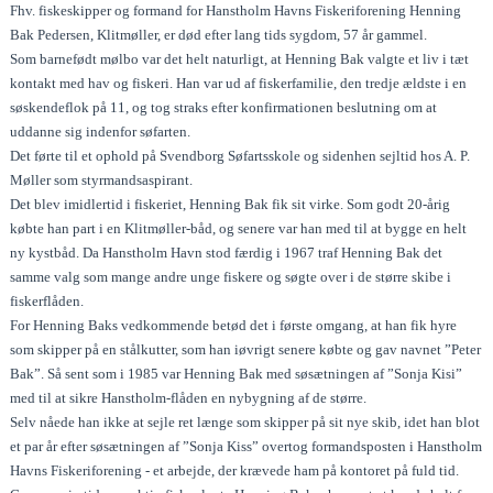
Fhv. fiskeskipper og formand for Hanstholm Havns Fiskeriforening Henning
Bak Pedersen, Klitmøller, er død efter lang tids sygdom, 57 år gammel.
Som barnefødt mølbo var det helt naturligt, at Henning Bak valgte et liv i tæt
kontakt med hav og fiskeri. Han var ud af fiskerfamilie, den tredje ældste i en
søskendeflok på 11, og tog straks efter konfirmationen beslutning om at
uddanne sig indenfor søfarten.
Det førte til et ophold på Svendborg Søfartsskole og sidenhen sejltid hos A. P.
Møller som styrmandsaspirant.
Det blev imidlertid i fiskeriet, Henning Bak fik sit virke. Som godt 20-årig
købte han part i en Klitmøller-båd, og senere var han med til at bygge en helt
ny kystbåd. Da Hanstholm Havn stod færdig i 1967 traf Henning Bak det
samme valg som mange andre unge fiskere og søgte over i de større skibe i
fiskerflåden.
For Henning Baks vedkommende betød det i første omgang, at han fik hyre
som skipper på en stålkutter, som han iøvrigt senere købte og gav navnet ”Peter
Bak”. Så sent som i 1985 var Henning Bak med søsætningen af ”Sonja Kisi”
med til at sikre Hanstholm-flåden en nybygning af de større.
Selv nåede han ikke at sejle ret længe som skipper på sit nye skib, idet han blot
et par år efter søsætningen af ”Sonja Kiss” overtog formandsposten i Hanstholm
Havns Fiskeriforening - et arbejde, der krævede ham på kontoret på fuld tid.