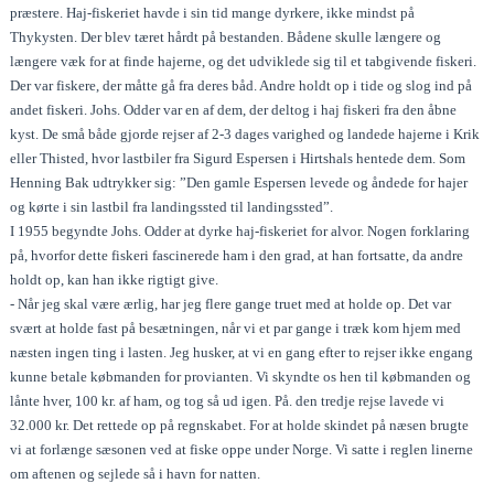
præstere. Haj-fiskeriet havde i sin tid mange dyrkere, ikke mindst på
Thykysten. Der blev tæret hårdt på bestanden. Bådene skulle længere og
længere væk for at finde hajerne, og det udviklede sig til et tabgivende fiskeri.
Der var fiskere, der måtte gå fra deres båd. Andre holdt op i tide og slog ind på
andet fiskeri. Johs. Odder var en af dem, der deltog i haj fiskeri fra den åbne
kyst. De små både gjorde rejser af 2-3 dages varighed og landede hajerne i Krik
eller Thisted, hvor lastbiler fra Sigurd Espersen i Hirtshals hentede dem. Som
Henning Bak udtrykker sig: ”Den gamle Espersen levede og åndede for hajer
og kørte i sin lastbil fra landingssted til landingssted”.
I 1955 begyndte Johs. Odder at dyrke haj-fiskeriet for alvor. Nogen forklaring
på, hvorfor dette fiskeri fascinerede ham i den grad, at han fortsatte, da andre
holdt op, kan han ikke rigtigt give.
- Når jeg skal være ærlig, har jeg flere gange truet med at holde op. Det var
svært at holde fast på besætningen, når vi et par gange i træk kom hjem med
næsten ingen ting i lasten. Jeg husker, at vi en gang efter to rejser ikke engang
kunne betale købmanden for provianten. Vi skyndte os hen til købmanden og
lånte hver, 100 kr. af ham, og tog så ud igen. På. den tredje rejse lavede vi
32.000 kr. Det rettede op på regnskabet. For at holde skindet på næsen brugte
vi at forlænge sæsonen ved at fiske oppe under Norge. Vi satte i reglen linerne
om aftenen og sejlede så i havn for natten.