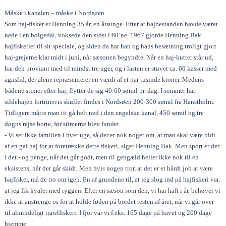
Måske i kanalen – måske i Nordsøen
Som haj-fisker er Henning 35 år, en årsunge. Efter at hajbestanden havde været
nede i en bølgedal, voksede den sidst i 60’ne. 1967 gjorde Henning Bak
hajfiskeriet til sit speciale, og siden da har han og hans besætning troligt gjort
haj-grejerne klar midt i juni, når sæsonen begyndte. Når en haj-kutter står ud,
har den proviant med til mindst tre uger, og i lasten er stuvet ca. 60 kasser med
agnslid, der alene repræsenterer en værdi af et par tusinde kroner. Medens
bådene stimer efter haj, flytter de sig 40-60 sømil pr. dag. I sommer har
sildehajen fortrinsvis skullet findes i Nordsøen 200-300 sømil fra Hanstholm.
Tidligere måtte man tit gå helt ned i den engelske kanal, 450 sømil og tre
døgns rejse borte, før stimerne blev fundet.
- Vi ser ikke familien i hver uge, så der er nok noget om, at man skal være bidt
af en gal haj for at foretrække dette fiskeri, siger Henning Bak. Men sport er der
i det - og penge, når det går godt, men til gengæld heller ikke nok til en
eksistens, når det går skidt. Men hvis nogen tror, at det er et hårdt job at være
hajfisker, må de tro om igen. En af grundene til, at jeg slog ind på hajfiskeri var,
at jeg fik kvaler med ryggen. Efter en sæson som den, vi har haft i år, behøver vi
ikke at anstrenge os for at holde føden på bordet resten af året, når vi går over
til almindeligt trawlfiskeri. I fjor var vi f.eks. 165 dage på havet og 200 dage
hjemme.