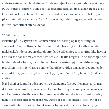
af de to kuttere går i land efter en 14 dages rejse, kan han godt risikere at have
9000 kroner i lommen. Men det skal sandelig også anføres, at han ligeså godt
kan risikere kun at have - lommeulden. Sådan er vilkårene i dette fiskeri, som
på sit betydelige element af ”spil” frister så få, at der i dag kun er 7-8 danske
kuttere, som stimer efter sildehaj.
26 kilometer line
Fiskerne på Thykysten har i sommer med beundring og respekt fulgt de
siamesiske ”haj-tvillinger” fra Klitmøller, der har indgået et indbringende
makkerskab i deres søgen efter de strejfende sildehajer, som iøvrigt ikke havner
i de kræsne danske maver, men i italienske. Praktisk taget alle de sildehajer, der
landes i danske havne, går til Italien, hvor de sættes højt. Beundringen og
respekten har sin forklaring i enhver havfiskers viden om, at heldet kun er den
ene forklaring på en vellykket rejse. Dygtighed, ”næse” og tålmodighed er den
anden.
Haj-fiskeri er langt fra uden sportslige elementer, først og fremmest fordi man
ikke kan have nogen som helst anelse om, hvor hajstimerne går, når man står
ud. De fleste andre fiskearter har deres mere eller mindre faste opholdssteder,
men sildehajen skal først opspores. Derfor er det ikke rigtigt et fiskeri for de
store stålkuttere. Risikoen for at komme hjem med tom last er for stor, og