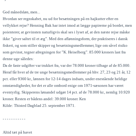
God månedsløn, men...
Hvordan ser regnskabet, nu ud for besætningen på en hajkutter efter en
vellykket rejse? Henning Bak har intet imod at lægge papirerne på bordet, men
poienterer, at gevinsten naturligvis skal ses i lyset af, at den næste rejse måske
ikke ”giver saltet til et æg”. Med den aflønningsform, der praktiseres i dansk
fiskeri, og som stiller skipper og besætningsmedlemmer, lige om såvel risiko
som gevinst, tegner afregningen for ”K. Heiselberg”. 85.000 kroners last fra
denne uge således:
Da de faste udgifter var trukket fra, var der 78.000 kroner tilbage af de 85.000.
Heraf får hver af de tre unge besætningsmedlemmer på hhv. 27, 23 og 21 år, 12
pct. eller 9360 kr., lønnen for 12-14 dages indsats, under enestående heldige
omstændigheder, for det er alle ombord enige om 1971-sæsonen har været
eventyrlig. Skipperens lønandel udgør 14 pct. af de 78.000 kr., nemlig 10.920
kroner. Resten er bådens andel: 39.000 kroner. Ken
Kilde: Thisted Dagblad 25. september 1971.
- - - - - - - - - - -
Altid tæt på havet