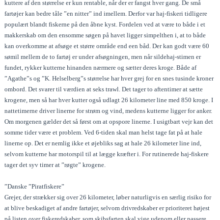
kuttere af den størrelse er kun rentable, når der er fangst hver gang. De små
fartøjer kan bedre tåle ”en nitter” ind imellem. Derfor var haj-fiskeri tidligere
populært blandt fiskerne på den åbne kyst. Fordelen ved at være to både i et
makkerskab om den ensomme søgen på havet ligger simpelthen i, at to både
kan overkomme at afsøge et større område end een båd. Der kan godt være 60
sømil mellem de to fartøj er under afsøgningen, men når sildehaj-stimen er
fundet, rykker kutterne hinanden nærmere og sætter deres kroge. Både af
”Agathe”s og ”K. Helselberg”s størrelse har hver grej for en snes tusinde kroner
ombord. Det svarer til værdien at seks trawl. Det tager to aftentimer at sætte
krogene, men så har hver kutter også udlagt 26 kilometer line med 850 kroge. I
nattetimerne driver linerne for strøm og vind, medens kutterne ligger for anker.
Om morgenen gælder det så først om at opspore linerne. I usigtbart vejr kan det
somme tider være et problem. Ved 6-tiden skal man helst tage fat på at hale
linerne op. Det er nemlig ikke et øjebliks sag at hale 26 kilometer line ind,
selvom kutterne har motorspil til at lægge kræfter i. For rutinerede haj-fiskere
tager det syv timer at ”røgte” krogene.
”Danske ”Piratfiskere”
Grejer, der strækker sig over 26 kilometer, løber naturligvis en særlig risiko for
at blive beskadiget af andre fartøjer, selvom drivredskaber er prioriteret højest
på listen over fiskeredskaber, som skibsfarten skal vige udenom eller passere