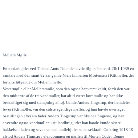
- - - - - - - - - - - - - - -
Mellem Mølle
En medarbejder ved Thisted Amts Tidende havde iflg. referatet d. 28/1 1939 en
samtale med den snart 82 aar gamle Niels Immersen Mortensen i Klitmøller, der
fortalte følgende om Mellem mølle:
Vestermølle eller Mellemmølle, som den ogsaa har været kaldt, fordi den var
den midterste af de tre vandmøller, har altid været kornmølle og har ikke
beskæftiget sig med stampning af tøj. Gamle Anders Tingstrup, der fremdeles
lever i Klitmøller, var den sidste egentlige møller, og han havde overtaget
bestillingen efter sin fader. Anders Tingstrup var fiks paa fingrene, og han
anvendte ogsaa vandmøllen i sit landbrug, idet han baade kunde skære
hakkelse i laden og save træ med møllehjulet som trækkraft. Omkring 1918-19
afstod Anders Tingstrup ejendommen og møllen til Morten Odder. Denne