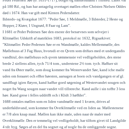
Peder Pedersen Søe (o. 1631-1717), borger og handelsmand i Thisted. Lånet var
på 180 Rd., og han har antagelig overtaget møllen efter Christen Nielsen Oddes
død i 1674. Han var gift med Kirsten Pedersdatter.
Ildsteds- og Kvægskat 1677: ”Peder Søe, 1 Meldmølle, 3 Ildsteder, 2 Heste og
Hopper, 2 Kiøer, 1 Ungnød, 8 Faar og Lam”.
I 1681 er Peder Pedersen Søe den eneste der benævnes som selvejer i
Klitmøller. Udskrift af matriklen 1683, protokol nr. 1632, Rigsarkivet:
”Klitmøller. Peder Pedersen Søe er en Wandmølle, kaldes Mellemmølle, des
Møllehuus af 3 Fag Huus, hvorudi er en Qvern som drifues med et undergandis
vandhiul, des møllehuus och qvern tømmerasie vel vedligeholden, des stene
brede 2 siellens allen, tych 71/4 tom., understene 2½ tom. tych. Haffuer sit
vand fra Øster mølle, som doug kommer fra Westervandet Søe, kand iche malle
uden om foraaret och effter høesten, aarsagen at boen och vandgangen er af gl.
sandflugt igien fløyen, kand haffue goed søgening af Westervandet sougen och
noget fra Wang sougen naar vandet vill tillstreche. Kand aulle i sin toffte 3 less
høe. Kand grese i felles uddrifft och i Klidt 3 høffder”.
1688 omtales møllen som en liden vandmølle med 1 kværn, drives af
underfaldsvand, som kommer fra Overklitmølle ved en liden aa. Møllestenene
er 7/8 alen knap maal. Møllen kan ikke male, uden naar de maler med
Overklitmølle. Den er temmelig vel vedligeholdt, har tilforn givet til Landgilde
4 tdr. byg. Søges af en del fra sognet og af nogle fra de omliggende sogne.