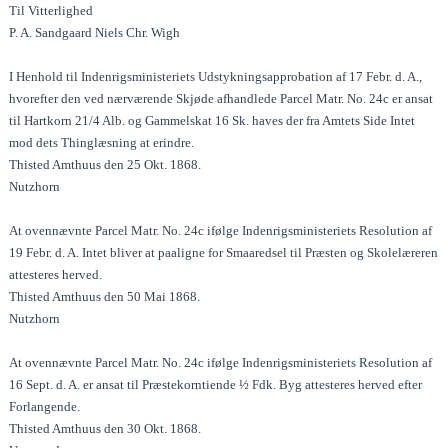
Til Vitterlighed
P. A. Sandgaard Niels Chr. Wigh
I Henhold til Indenrigsministeriets Udstykningsapprobation af 17 Febr. d. A.,
hvorefter den ved nærværende Skjøde afhandlede Parcel Matr. No. 24c er ansat
til Hartkorn 21/4 Alb. og Gammelskat 16 Sk. haves der fra Amtets Side Intet
mod dets Thinglæsning at erindre.
Thisted Amthuus den 25 Okt. 1868.
Nutzhorn
At ovennævnte Parcel Matr. No. 24c ifølge Indenrigsministeriets Resolution af
19 Febr. d. A. Intet bliver at paaligne for Smaaredsel til Præsten og Skolelæreren
attesteres herved.
Thisted Amthuus den 50 Mai 1868.
Nutzhorn
At ovennævnte Parcel Matr. No. 24c ifølge Indenrigsministeriets Resolution af
16 Sept. d. A. er ansat til Præstekorntiende ½ Fdk. Byg attesteres herved efter
Forlangende.
Thisted Amthuus den 30 Okt. 1868.