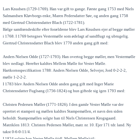
Lars Knudsen (1729-1769). Han var gift to gange. Første gang 1753 med Niels
Salmandsen Kløvborgs enke, Maren Pedersdatter Søe, og anden gang 1758
med Giertrud Christensdatter Blach (1722-1781).
Ifølge samfrændeskifte efter forældrene blev Lars Knudsen ejer af begge møller
i 1768. I 1769 betegnes Vestermølle som ødelagt af sandflugt og ubrugelig.
Giertrud Christensdatter Blach blev 1770 anden gang gift med:
Anders Nielsen Odde (1727-1793). Han overtog begge møller, men Vestermølle
blev nedlagt. Herefter kaldtes Mellem Mølle for Vester Mølle.
Hartkornsspecifikation 1788: Anders Nielsen Odde, Selvejer, Jord 0-2-2-2,
mølle 1-2-2-2.
I 1783 blev Anders Nielsen Odde anden gang gift med Inger Marie
Christensdatter Fuglsang (1756-1824) og hun giftede sig igen 1793 med:
Christen Pedersen Møller (1771-1826). I den gamle Vester Mølle var der
oprettet et stamperi og møllen kaldtes Stampemøllen, et navn den siden
beholdt. Stampemøllen solgte han til Niels Christensen Krogsgaard.
Matriklen 1813: Christen Pedersen Møller, matr. nr. 10. Ejer 171 tdr. land. Ny
takst 0-6-0-11/4.
I 1824 solgte han Vester Mølle (tidl. Mellem Mølle) til: