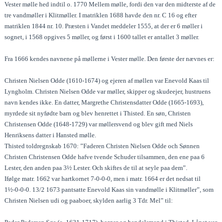
Vester mølle hed indtil o. 1770 Mellem mølle, fordi den var den midterste af de
tre vandmøller i Klitmøller. I matriklen 1688 havde den nr. C 16 og efter
matriklen 1844 nr. 10. Præsten i Vandet meddeler 1555, at der er 6 møller i
sognet, i 1568 opgives 5 møller, og først i 1600 tallet er antallet 3 møller.
Fra 1666 kendes navnene på møllerne i Vester mølle. Den første der nævnes er:
Christen Nielsen Odde (1610-1674) og ejeren af møllen var Enevold Kaas til
Lyngholm. Christen Nielsen Odde var møller, skipper og skudeejer, hustruens
navn kendes ikke. En datter, Margrethe Christensdatter Odde (1665-1693),
myrdede sit nyfødte barn og blev henrettet i Thisted. En søn, Christen
Christensen Odde (1648-1729) var møllersvend og blev gift med Niels
Henriksens datter i Hansted mølle.
Thisted toldregnskab 1670: ”Faderen Christen Nielsen Odde och Sønnen
Christen Christensen Odde hafve tvende Schuder tilsammen, den ene paa 6
Lester, den anden paa 3½ Lester. Och skiftes de til at seyle paa dem”.
Ifølge matr. 1662 var hartkornet 7-0-0-0, men i matr. 1664 er det nedsat til
1½-0-0-0. 13/2 1673 pantsatte Enevold Kaas sin vandmølle i Klitmøller”, som
Christen Nielsen udi og paaboer, skylden aarlig 3 Tdr. Mel” til: