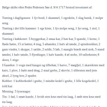
Ifølge skifte efter Peder Pedersen Søe d. 9/4 1717 bestod inventaret af:
Træting i dagligstuen: 1 fyr bord, 1 skammel, 1 egeskrin, 1 slag bænk, 1 stolpe
seng.
Træting i det lille kammer: 1 ege kiste, 1 fyr stolpe seng, 1 fyr seng, 1 stol, 1
skammel.
Træting i køkkenet: 5 bryggerkar, 2 smaa kar, 2 bær kar, 5 spande, 1 kerne, 1
fløde bøtte, 15 si bøtter, 4 trug, 5 øltønder, 1 halv øl tønde, 2 spinderokker, 2
garn vinder, 1 skeppe, 1 sælde, 2 solde, 5 løb, 1 mangle brædt med stok, 5 stand
tønder, 1 halv tønde, 5 Fjerdinger, 1 halv kande, 4 øl stobe, 10 tallerkener, 8
skeer, 1 stige.
I Gaarden: 1 vogn med hauger og tilbehør, 1 harve, 7 møgfjel, 1 skærekiste med
kniv, 1 plov, 1 høle med drag, 2 staal grebe, 2 skovle, 1 slibesten med jern
aksel, 2 lyng leer, 2 spader.
Kobber: 1 kobberkedel i grube, 1 mindre kedel i grube, 1 lille kogekedel, 1
told kar.
Messing: 5 lysestager.
Tin: 1 fad, 1 smør kande, 1 hvidt sten krus med tin laag, 1 rødt sten krus med
tin laag.