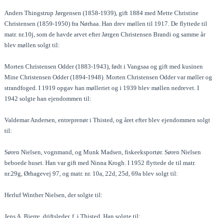
Anders Thingstrup Jørgensen (1858-1939), gift 1884 med Mette Christine
Christensen (1859-1950) fra Nørhaa. Han drev møllen til 1917. De flyttede til
matr. nr.10j, som de havde arvet efter Jørgen Christensen Brandi og samme år
blev møllen solgt til:
Morten Christensen Odder (1883-1943), født i Vangsaa og gift med kusinen
Mine Christensen Odder (1894-1948). Morten Christensen Odder var møller og
strandfoged. I 1919 opgav han mølleriet og i 1939 blev møllen nedrevet. I
1942 solgte han ejendommen til:
Valdemar Andersen, entreprenør i Thisted, og året efter blev ejendommen solgt
til:
Søren Nielsen, vognmand, og Munk Madsen, fiskeeksportør. Søren Nielsen
beboede huset. Han var gift med Ninna Krogh. I 1952 flyttede de til matr.
nr.29g, Ørhagevej 97, og matr. nr. 10a, 22d, 25d, 69a blev solgt til:
Herluf Winther Nielsen, der solgte til:
Jens A. Bjerre, driftsleder, f. i Thisted. Han solgte til: