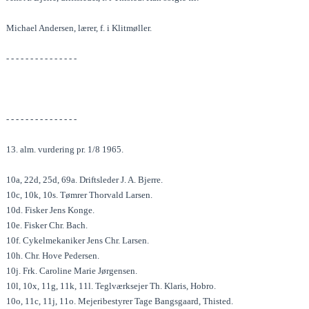
Michael Andersen, lærer, f. i Klitmøller.
- - - - - - - - - - - - - - -
- - - - - - - - - - - - - - -
13. alm. vurdering pr. 1/8 1965.
10a, 22d, 25d, 69a. Driftsleder J. A. Bjerre.
10c, 10k, 10s. Tømrer Thorvald Larsen.
10d. Fisker Jens Konge.
10e. Fisker Chr. Bach.
10f. Cykelmekaniker Jens Chr. Larsen.
10h. Chr. Hove Pedersen.
10j. Frk. Caroline Marie Jørgensen.
10l, 10x, 11g, 11k, 11l. Teglværksejer Th. Klaris, Hobro.
10o, 11c, 11j, 11o. Mejeribestyrer Tage Bangsgaard, Thisted.