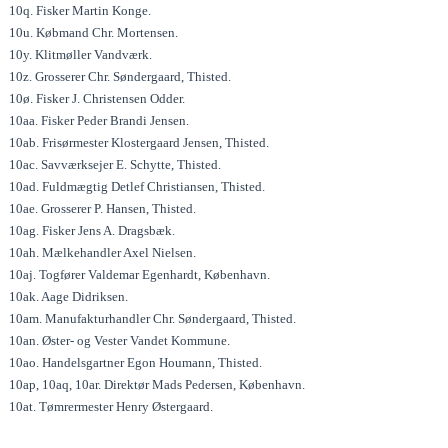
10q. Fisker Martin Konge.
10u. Købmand Chr. Mortensen.
10y. Klitmøller Vandværk.
10z. Grosserer Chr. Søndergaard, Thisted.
10ø. Fisker J. Christensen Odder.
10aa. Fisker Peder Brandi Jensen.
10ab. Frisørmester Klostergaard Jensen, Thisted.
10ac. Savværksejer E. Schytte, Thisted.
10ad. Fuldmægtig Detlef Christiansen, Thisted.
10ae. Grosserer P. Hansen, Thisted.
10ag. Fisker Jens A. Dragsbæk.
10ah. Mælkehandler Axel Nielsen.
10aj. Togfører Valdemar Egenhardt, København.
10ak. Aage Didriksen.
10am. Manufakturhandler Chr. Søndergaard, Thisted.
10an. Øster- og Vester Vandet Kommune.
10ao. Handelsgartner Egon Houmann, Thisted.
10ap, 10aq, 10ar. Direktør Mads Pedersen, København.
10at. Tømrermester Henry Østergaard.