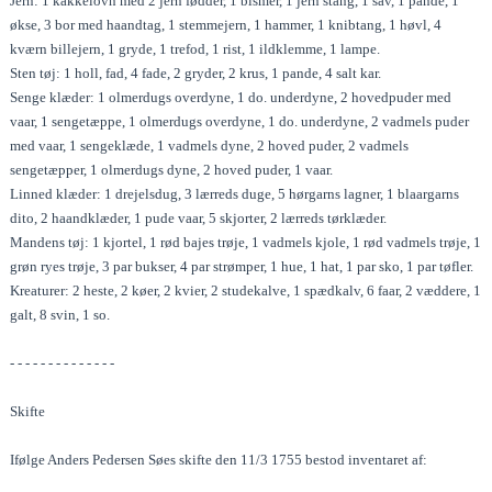
Jern: 1 kakkelovn med 2 jern fødder, 1 bismer, 1 jern stang, 1 sav, 1 pande, 1
økse, 3 bor med haandtag, 1 stemmejern, 1 hammer, 1 knibtang, 1 høvl, 4
kværn billejern, 1 gryde, 1 trefod, 1 rist, 1 ildklemme, 1 lampe.
Sten tøj: 1 holl, fad, 4 fade, 2 gryder, 2 krus, 1 pande, 4 salt kar.
Senge klæder: 1 olmerdugs overdyne, 1 do. underdyne, 2 hovedpuder med
vaar, 1 sengetæppe, 1 olmerdugs overdyne, 1 do. underdyne, 2 vadmels puder
med vaar, 1 sengeklæde, 1 vadmels dyne, 2 hoved puder, 2 vadmels
sengetæpper, 1 olmerdugs dyne, 2 hoved puder, 1 vaar.
Linned klæder: 1 drejelsdug, 3 lærreds duge, 5 hørgarns lagner, 1 blaargarns
dito, 2 haandklæder, 1 pude vaar, 5 skjorter, 2 lærreds tørklæder.
Mandens tøj: 1 kjortel, 1 rød bajes trøje, 1 vadmels kjole, 1 rød vadmels trøje, 1
grøn ryes trøje, 3 par bukser, 4 par strømper, 1 hue, 1 hat, 1 par sko, 1 par tøfler.
Kreaturer: 2 heste, 2 køer, 2 kvier, 2 studekalve, 1 spædkalv, 6 faar, 2 væddere, 1
galt, 8 svin, 1 so.
- - - - - - - - - - - - - -
Skifte
Ifølge Anders Pedersen Søes skifte den 11/3 1755 bestod inventaret af: