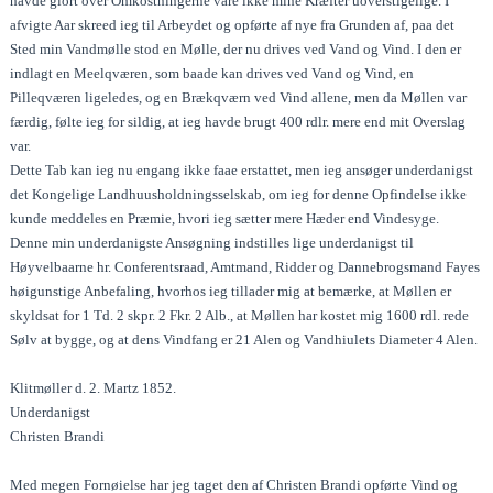
havde giort over Omkostningerne vare ikke mine Kræfter uoverstigelige. I
afvigte Aar skreed ieg til Arbeydet og opførte af nye fra Grunden af, paa det
Sted min Vandmølle stod en Mølle, der nu drives ved Vand og Vind. I den er
indlagt en Meelqværen, som baade kan drives ved Vand og Vind, en
Pilleqværen ligeledes, og en Brækqværn ved Vind allene, men da Møllen var
færdig, følte ieg for sildig, at ieg havde brugt 400 rdlr. mere end mit Overslag
var.
Dette Tab kan ieg nu engang ikke faae erstattet, men ieg ansøger underdanigst
det Kongelige Landhuusholdningsselskab, om ieg for denne Opfindelse ikke
kunde meddeles en Præmie, hvori ieg sætter mere Hæder end Vindesyge.
Denne min underdanigste Ansøgning indstilles lige underdanigst til
Høyvelbaarne hr. Conferentsraad, Amtmand, Ridder og Dannebrogsmand Fayes
høigunstige Anbefaling, hvorhos ieg tillader mig at bemærke, at Møllen er
skyldsat for 1 Td. 2 skpr. 2 Fkr. 2 Alb., at Møllen har kostet mig 1600 rdl. rede
Sølv at bygge, og at dens Vindfang er 21 Alen og Vandhiulets Diameter 4 Alen.
Klitmøller d. 2. Martz 1852.
Underdanigst
Christen Brandi
Med megen Fornøielse har jeg taget den af Christen Brandi opførte Vind og