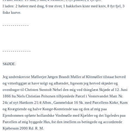
I laden: 2 høleer med drag, 6 træ river, 1 hakkelses kiste med kniv, 8 fyr fjel, 3
fiske kurve.
- - - - - - - - - - - - -
- - - - - - - - - - - - - -
SKØDE.
Jeg underskrevne Mølleejer Jørgen Brandi Møller af Klitmøller tilstaar herved
og vitterliggjør at have solgt og afhændet, ligesom jeg herved skjøder og
overdrager til Christen Stentoft Nebel den mig ved thinglæst Skjøde af 12. Juni
1866 fra Niels Christian Peitersen tilhjemlede Parcel i Vestervandet Matr. Nr.
24c af nyt Hartkorn 21/4 Albm., Gammelskat 16 Sk. med Parcellens Kirke, Korn
og Kvægtiende og halve Konge-Korntiende saa og den af mig paa
Ejendommen opførte hollandske Vindmølle med Kjælder og det ligeledes paa
Parcellen af mig byggede Hus, for den imellem os betingede og accorderede
Kjøbesum 2000 Rd. R. M.