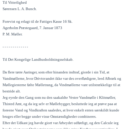
Til Vitterlighed
Sørensen L. A. Bunch.
Forevist og erlagt til de Fattiges Kasse 16 Sk.
Agerholm Præstegaard, 7. Januar 1873
P. M. Møller.
- - - - - - - - - - - - -
Til Det Kongelige Landhusholdningsselskab.
Da flere tørre Aaringer, som efter hinanden indtraf, giorde i sin Tid, at
Vandmøllerne, hvor Drivtsvandet ikke var des overflødigere, leed Afbræk og
Møllegiesterne følte Mølletrang, da Vindmøllerne vare utilstrækkelige til at
bestride alt.
Jeg eyede den Gang som nu den saakaldte Vester Vandmølle i Klitmøller,
Thisted Amt, og da ieg selv er Møllebygger, besluttede ieg at prøve paa at
foreene Vand og Vindkraften saaledes, at hver enkelt enten særskildt kunde
bruges eller begge under visse Omstændigheder combineres.
Efter det Udkast jeg havde giort var Arbeydet udførligt, og den Calcule ieg