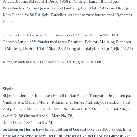
Anders Jensens Skiøde af 2 Decbr. 1858 til Christen Larsen Brandi paa
Parcellen No. 2 af Sælgerens Huus i Hundborg, Htk. 3 Fjk. 2 Alb. med Konge
Korn Tiende for 50 Rd. Sølv. Parcellen skal stedse være forenet med Kiøberens
Jorder.
Christen Brandi Larsens Panteobligation af 22 Juni 1852 for 900 Rd. til
Christen Jensen af V. Vandet med første Prioritet i Debitors Mølle og Ejendom
af Mølleskylds Htk. 1 Td. 2 Skpr. 2½ Alb. og af Jordakyld 6 Skpr. 1 Fjk. 1½ Alb.
Kvægtienden af No. 10 er ansat til 1/8 Td. Byg pr. 1 Td. Htk.
- - - - - - - - - - -
Skøde
Skjøde fra Jørgen Christensen Brandi til Søn Anders Thingstrup Jørgensen paa
Vandmøllen, Mellem Mølle i Klitmøller af forhen Mølleskylds Hartkorn 1 Td.
2 Skp.2 Fjk, 2 Alb. samt Jorder Matr. No. 10a af Htk. 5 Skp. 3 Fjk. 13/4 Alb., Gl.
skat 6 Kr. 56 Øre med Andel i Matr. No. 76,
dat. 4 Decbr. 1884, læst 9 s. M.
Sælgeren og Hustru have forbeholdt sig et Grundstykke paa 3900 kv. Al. til fri
Brug og Afbenyttelse samt Ret til fri Færdsel og Veifart til og fra Grundstykket