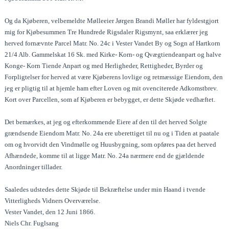
Og da Kjøberen, velbemeldte Mølleeier Jørgen Brandi Møller har fyldestgjort
mig for Kjøbesummen Tre Hundrede Rigsdaler Rigsmynt, saa erklærer jeg
herved fornævnte Parcel Matr. No. 24c i Vester Vandet By og Sogn af Hartkorn
21/4 Alb. Gammelskat 16 Sk. med Kirke- Korn- og Qvægtiendeanpart og halve
Konge- Korn Tiende Anpart og med Herligheder, Rettigheder, Byrder og
Forpligtelser for herved at være Kjøberens lovlige og retmæssige Eiendom, den
jeg er pligtig til at hjemle ham efter Loven og mit ovenciterede Adkomstbrev.
Kort over Parcellen, som af Kjøberen er bebygget, er dette Skjøde vedhæftet.
Det bemærkes, at jeg og efterkommende Eiere af den til det herved Solgte
grændsende Eiendom Matr. No. 24a ere uberettiget til nu og i Tiden at paatale
om og hvorvidt den Vindmølle og Huusbygning, som opføres paa det herved
Afhændede, komme til at ligge Matr. No. 24a nærmere end de gjældende
Anordninger tillader.
Saaledes udstedes dette Skjøde til Bekræftelse under min Haand i tvende
Vitterligheds Vidners Overværelse.
Vester Vandet, den 12 Juni 1866.
Niels Chr. Fuglsang