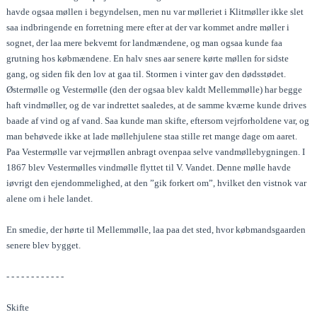
havde ogsaa møllen i begyndelsen, men nu var mølleriet i Klitmøller ikke slet
saa indbringende en forretning mere efter at der var kommet andre møller i
sognet, der laa mere bekvemt for landmændene, og man ogsaa kunde faa
grutning hos købmændene. En halv snes aar senere kørte møllen for sidste
gang, og siden fik den lov at gaa til. Stormen i vinter gav den dødsstødet.
Østermølle og Vestermølle (den der ogsaa blev kaldt Mellemmølle) har begge
haft vindmøller, og de var indrettet saaledes, at de samme kværne kunde drives
baade af vind og af vand. Saa kunde man skifte, eftersom vejrforholdene var, og
man behøvede ikke at lade møllehjulene staa stille ret mange dage om aaret.
Paa Vestermølle var vejrmøllen anbragt ovenpaa selve vandmøllebygningen. I
1867 blev Vestermølles vindmølle flyttet til V. Vandet. Denne mølle havde
iøvrigt den ejendommelighed, at den ”gik forkert om”, hvilket den vistnok var
alene om i hele landet.
En smedie, der hørte til Mellemmølle, laa paa det sted, hvor købmandsgaarden
senere blev bygget.
- - - - - - - - - - - -
Skifte