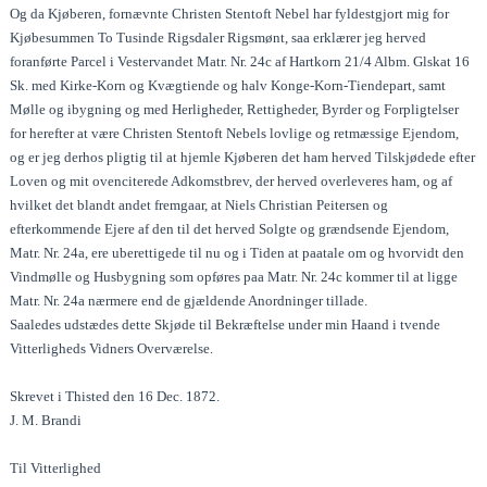
Og da Kjøberen, fornævnte Christen Stentoft Nebel har fyldestgjort mig for
Kjøbesummen To Tusinde Rigsdaler Rigsmønt, saa erklærer jeg herved
foranførte Parcel i Vestervandet Matr. Nr. 24c af Hartkorn 21/4 Albm. Glskat 16
Sk. med Kirke-Korn og Kvægtiende og halv Konge-Korn-Tiendepart, samt
Mølle og ibygning og med Herligheder, Rettigheder, Byrder og Forpligtelser
for herefter at være Christen Stentoft Nebels lovlige og retmæssige Ejendom,
og er jeg derhos pligtig til at hjemle Kjøberen det ham herved Tilskjødede efter
Loven og mit ovenciterede Adkomstbrev, der herved overleveres ham, og af
hvilket det blandt andet fremgaar, at Niels Christian Peitersen og
efterkommende Ejere af den til det herved Solgte og grændsende Ejendom,
Matr. Nr. 24a, ere uberettigede til nu og i Tiden at paatale om og hvorvidt den
Vindmølle og Husbygning som opføres paa Matr. Nr. 24c kommer til at ligge
Matr. Nr. 24a nærmere end de gjældende Anordninger tillade.
Saaledes udstædes dette Skjøde til Bekræftelse under min Haand i tvende
Vitterligheds Vidners Overværelse.
Skrevet i Thisted den 16 Dec. 1872.
J. M. Brandi
Til Vitterlighed