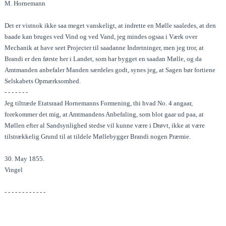
M. Hornemann
Det er vistnok ikke saa meget vanskeligt, at indrette en Mølle saaledes, at den
baade kan bruges ved Vind og ved Vand, jeg mindes ogsaa i Værk over
Mechanik at have seet Projecter til saadanne Indretninger, men jeg tror, at
Brandi er den første her i Landet, som har bygget en saadan Mølle, og da
Amtmanden anbefaler Manden særdeles godt, synes jeg, at Sagen bør fortiene
Selskabets Opmærksomhed.
- - - - - - -
Jeg tiltræde Etatsraad Hornemanns Formening, thi hvad No. 4 angaar,
forekommer det mig, at Amtmandens Anbefaling, som blot gaar ud paa, at
Møllen efter al Sandsynlighed stedse vil kunne være i Drøvt, ikke at være
tilstrækkelig Grund til at tildele Møllebygger Brandi nogen Præmie.
30. May 1855.
Vingel
- - - - - - - - - - - -