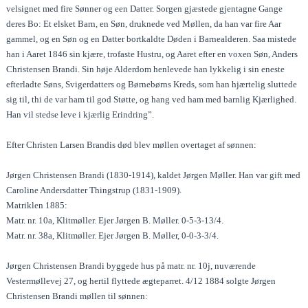
velsignet med fire Sønner og een Datter. Sorgen gjæstede gjentagne Gange
deres Bo: Et elsket Barn, en Søn, druknede ved Møllen, da han var fire Aar
gammel, og en Søn og en Datter bortkaldte Døden i Barnealderen. Saa mistede
han i Aaret 1846 sin kjære, trofaste Hustru, og Aaret efter en voxen Søn, Anders
Christensen Brandi. Sin høje Alderdom henlevede han lykkelig i sin eneste
efterladte Søns, Svigerdatters og Børnebørns Kreds, som han hjærtelig sluttede
sig til, thi de var ham til god Støtte, og hang ved ham med barnlig Kjærlighed.
Han vil stedse leve i kjærlig Erindring”.
Efter Christen Larsen Brandis død blev møllen overtaget af sønnen:
Jørgen Christensen Brandi (1830-1914), kaldet Jørgen Møller. Han var gift med
Caroline Andersdatter Thingstrup (1831-1909).
Matriklen 1885:
Matr. nr. 10a, Klitmøller. Ejer Jørgen B. Møller. 0-5-3-13/4.
Matr. nr. 38a, Klitmøller. Ejer Jørgen B. Møller, 0-0-3-3/4.
Jørgen Christensen Brandi byggede hus på matr. nr. 10j, nuværende
Vestermøllevej 27, og hertil flyttede ægteparret. 4/12 1884 solgte Jørgen
Christensen Brandi møllen til sønnen: