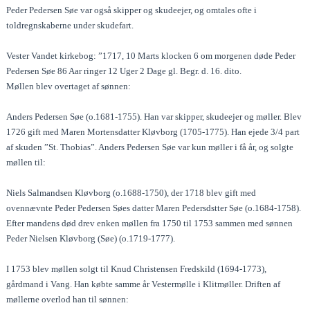
Peder Pedersen Søe var også skipper og skudeejer, og omtales ofte i
toldregnskaberne under skudefart.
Vester Vandet kirkebog: ”1717, 10 Marts klocken 6 om morgenen døde Peder
Pedersen Søe 86 Aar ringer 12 Uger 2 Dage gl. Begr. d. 16. dito.
Møllen blev overtaget af sønnen:
Anders Pedersen Søe (o.1681-1755). Han var skipper, skudeejer og møller. Blev
1726 gift med Maren Mortensdatter Kløvborg (1705-1775). Han ejede 3/4 part
af skuden ”St. Thobias”. Anders Pedersen Søe var kun møller i få år, og solgte
møllen til:
Niels Salmandsen Kløvborg (o.1688-1750), der 1718 blev gift med
ovennævnte Peder Pedersen Søes datter Maren Pedersdstter Søe (o.1684-1758).
Efter mandens død drev enken møllen fra 1750 til 1753 sammen med sønnen
Peder Nielsen Kløvborg (Søe) (o.1719-1777).
I 1753 blev møllen solgt til Knud Christensen Fredskild (1694-1773),
gårdmand i Vang. Han købte samme år Vestermølle i Klitmøller. Driften af
møllerne overlod han til sønnen: