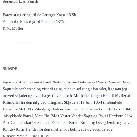
Sørensen L. A. Bunch
Forevist og erlagt til de Fattiges Kasse 16 Sk.
Agerholm Præstegaard 7 Januar 1875.
P. M. Møller
- - - - - - - - - - - - - -
SKJØDE.
Jeg underskrevne Gaardmand Niels Christian Peitersen af Vester Vandet By og
Sogn tilstaar herved og vitterliggjør, at have solgt og afhændet, ligesom jeg
herved skjøder og overdrager til velagtede Mølleeier Jørgen Brandi Møller af
Klitmøller fra den mig ved thinglæst Skjøde af 19 Juni 1854 tilhjemlede
Eiendom Matr. No. 24a ifølge Indenrigsministeriets Skrivelse af 17 Febr. 1866
udstykkede Parcel, Matr. No. 24c i Vester Vandet Sogn og By, af Hartkorn 21/4
Alb. Gammelskat 16 Sk. med Parcellens Kirke- Korn- og Qvægtiende og halve
Konge- Korn Tiende, for den imellem os betingede og accorderede
Kjøbesumma 500 Rdl. R. M.