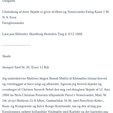
Unsgaard
I Anledning af dette Skjøde er givet til Øster og Vestervandet Fattig Kasse 1 M.
N. A. Frost
Fattigforstander
Læst paa Hillerslev Hundborg Herreders Ting d. 8/12 1868.
- - - - - - - - - - - - - - - -
Skøde
Stempel-Tarif Nr. 29, Tyaxt 12 Rdl.
Jeg underskrevne Mølleier Jørgen Brandi Møller af Klitmøller tilstaar herved
og vitterliggjør at have solgt og afhændet, ligesom jeg herved skjøder og
overdrager til Christen Stentoft Nebel den mig ved thinglæst Skjøde af 12. Juni
1866 fra Niels Christian Peitersen tilhjemlede Parcel i Vestervandet, Matr. Nr.
24c af nyt Hartkorn 21/4 Albm., Gammelskat 16 Sk. med Parcellens Kirke-,
Korn- og Kvægtiende og halve Konge-Korntiende, saa og den af mig paa
Ejendommen opførte hollandske Vindmølle med Kjælder og det ligeledes paa