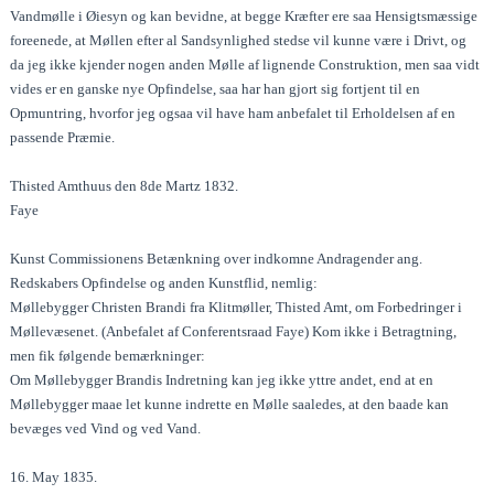
Vandmølle i Øiesyn og kan bevidne, at begge Kræfter ere saa Hensigtsmæssige
foreenede, at Møllen efter al Sandsynlighed stedse vil kunne være i Drivt, og
da jeg ikke kjender nogen anden Mølle af lignende Construktion, men saa vidt
vides er en ganske nye Opfindelse, saa har han gjort sig fortjent til en
Opmuntring, hvorfor jeg ogsaa vil have ham anbefalet til Erholdelsen af en
passende Præmie.
Thisted Amthuus den 8de Martz 1832.
Faye
Kunst Commissionens Betænkning over indkomne Andragender ang.
Redskabers Opfindelse og anden Kunstflid, nemlig:
Møllebygger Christen Brandi fra Klitmøller, Thisted Amt, om Forbedringer i
Møllevæsenet. (Anbefalet af Conferentsraad Faye) Kom ikke i Betragtning,
men fik følgende bemærkninger:
Om Møllebygger Brandis Indretning kan jeg ikke yttre andet, end at en
Møllebygger maae let kunne indrette en Mølle saaledes, at den baade kan
bevæges ved Vind og ved Vand.
16. May 1835.