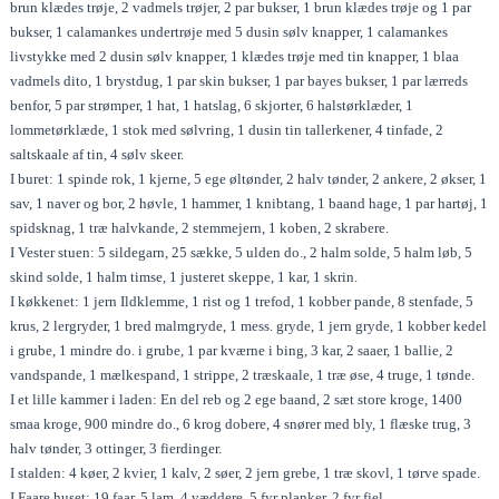
brun klædes trøje, 2 vadmels trøjer, 2 par bukser, 1 brun klædes trøje og 1 par
bukser, 1 calamankes undertrøje med 5 dusin sølv knapper, 1 calamankes
livstykke med 2 dusin sølv knapper, 1 klædes trøje med tin knapper, 1 blaa
vadmels dito, 1 brystdug, 1 par skin bukser, 1 par bayes bukser, 1 par lærreds
benfor, 5 par strømper, 1 hat, 1 hatslag, 6 skjorter, 6 halstørklæder, 1
lommetørklæde, 1 stok med sølvring, 1 dusin tin tallerkener, 4 tinfade, 2
saltskaale af tin, 4 sølv skeer.
I buret: 1 spinde rok, 1 kjerne, 5 ege øltønder, 2 halv tønder, 2 ankere, 2 økser, 1
sav, 1 naver og bor, 2 høvle, 1 hammer, 1 knibtang, 1 baand hage, 1 par hartøj, 1
spidsknag, 1 træ halvkande, 2 stemmejern, 1 koben, 2 skrabere.
I Vester stuen: 5 sildegarn, 25 sække, 5 ulden do., 2 halm solde, 5 halm løb, 5
skind solde, 1 halm timse, 1 justeret skeppe, 1 kar, 1 skrin.
I køkkenet: 1 jern Ildklemme, 1 rist og 1 trefod, 1 kobber pande, 8 stenfade, 5
krus, 2 lergryder, 1 bred malmgryde, 1 mess. gryde, 1 jern gryde, 1 kobber kedel
i grube, 1 mindre do. i grube, 1 par kværne i bing, 3 kar, 2 saaer, 1 ballie, 2
vandspande, 1 mælkespand, 1 strippe, 2 træskaale, 1 træ øse, 4 truge, 1 tønde.
I et lille kammer i laden: En del reb og 2 ege baand, 2 sæt store kroge, 1400
smaa kroge, 900 mindre do., 6 krog dobere, 4 snører med bly, 1 flæske trug, 3
halv tønder, 3 ottinger, 3 fierdinger.
I stalden: 4 køer, 2 kvier, 1 kalv, 2 søer, 2 jern grebe, 1 træ skovl, 1 tørve spade.
I Faare huset: 19 faar, 5 lam, 4 væddere, 5 fyr planker, 2 fyr fjel.