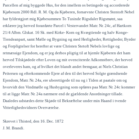
Parcellen af mig byggede Hus, for den imellem os betingede og accorderede
Kjøbesum 2000 Rdl. R. M. Og da Kjøberen, fornævnte Christen Stentoft Nebel
har fyldestgjort mig Kjøbesummen To Tusinde Rigsdaler Rigsmønt, saa
erklærer jeg herved foranførte Parcel i Vestervandet Matr. Nr. 24c, af Hartkorn
21/4 Albm. Glskat. 16 Sk. med Kirke- Korn og Kvægtiende og halv Konge-
Tiendeanpart, samt Mølle og Bygning og med Herligheder, Rettigheder, Byrder
og Forpligtelser for herefter at være Christen Stetoft Nebels lovlige og
retmæssige Ejendom, og er jeg derhos pligtig til at hjemle Kjøberen det ham
herved Tilskjødede efter Loven og mit ovenciterede Adkomstbrev, der herved
overleveres ham, og af hvilket det blandt andet fremgaar, at Niels Christian
Peitersen og efterkommende Ejere af den til det herved Solgte grændsende
Ejendom, Matr. Nr. 24a, ere uberettigede til nu og i Tiden at paatale om og
hvorvidt den Vindmølle og Husbygning som opføres paa Matr. Nr. 24c kommer
til at ligge Matr. Nr. 24a nærmere end de gjældende Anordninger tillade.
Daaledes udstædes dette Skjøde til Bekræftelse under min Haand i tvende
Vitterlighedsvidners Overværelse.
Skrevet i Thisted, den 16. Dec. 1872
J. M. Brandi.