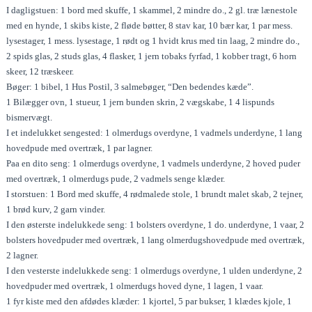
I dagligstuen: 1 bord med skuffe, 1 skammel, 2 mindre do., 2 gl. træ lænestole
med en hynde, 1 skibs kiste, 2 fløde bøtter, 8 stav kar, 10 bær kar, 1 par mess.
lysestager, 1 mess. lysestage, 1 rødt og 1 hvidt krus med tin laag, 2 mindre do.,
2 spids glas, 2 studs glas, 4 flasker, 1 jern tobaks fyrfad, 1 kobber tragt, 6 horn
skeer, 12 træskeer.
Bøger: 1 bibel, 1 Hus Postil, 3 salmebøger, “Den bedendes kæde”.
1 Bilægger ovn, 1 stueur, 1 jern bunden skrin, 2 vægskabe, 1 4 lispunds
bismervægt.
I et indelukket sengested: 1 olmerdugs overdyne, 1 vadmels underdyne, 1 lang
hovedpude med overtræk, 1 par lagner.
Paa en dito seng: 1 olmerdugs overdyne, 1 vadmels underdyne, 2 hoved puder
med overtræk, 1 olmerdugs pude, 2 vadmels senge klæder.
I storstuen: 1 Bord med skuffe, 4 rødmalede stole, 1 brundt malet skab, 2 tejner,
1 brød kurv, 2 garn vinder.
I den østerste indelukkede seng: 1 bolsters overdyne, 1 do. underdyne, 1 vaar, 2
bolsters hovedpuder med overtræk, 1 lang olmerdugshovedpude med overtræk,
2 lagner.
I den vesterste indelukkede seng: 1 olmerdugs overdyne, 1 ulden underdyne, 2
hovedpuder med overtræk, 1 olmerdugs hoved dyne, 1 lagen, 1 vaar.
1 fyr kiste med den afdødes klæder: 1 kjortel, 5 par bukser, 1 klædes kjole, 1