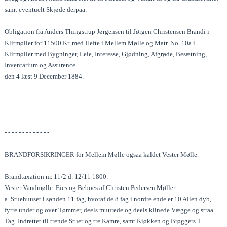
samt eventuelt Skjøde derpaa.
Obligation fra Anders Thingstrup Jørgensen til Jørgen Christensen Brandi i
Klitmøller for 11500 Kr. med Hefte i Mellem Mølle og Matr. No. 10a i
Klitmøller med Bygninger, Leie, Interesse, Gjødning, Afgrøde, Besætning,
Inventarium og Assurence.
den 4 læst 9 December 1884.
- - - - - - - - - - - - -
- - - - - - - - - - - - -
BRANDFORSIKRINGER for Mellem Mølle ogsaa kaldet Vester Mølle.
Brandtaxation nr. 11/2 d. 12/11 1800.
Vester Vandmølle. Eies og Beboes af Christen Pedersen Møller.
a. Stuehuuset i sønden 11 fag, hvoraf de 8 fag i nordre ende er 10 Allen dyb,
fyrre under og over Tømmer, deels muurede og deels klinede Vægge og straa
Tag. Indrettet til trende Stuer og tre Kamre, samt Kiøkken og Brøggers. I