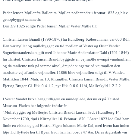
Peder Jensen Møller fra Ballerum. Møllen nedbrændte i februar 1825 og blev
genopbygget samme år.
Den 3/9 1825 solgte Peder Jensen Møller Vester Mølle til:
Christen Larsen Brandi (1790-1870) fra Hundborg. Købesummen var 600 Rdl.
Han var møller og møllebygger, en tid medlem af Vester og Øster Vandet
Sogneforstanderskab, gift med Johanne Marie Andersdatter Dahl (1791-1846)
fra Thisted. Christen Larsen Brandi byggede en vejrmølle ovenpå vandmøllen,
og da møllerne trak på samme aksel, drejede vingerne på vejrmøllen den
modsatte vej af andre vejrmøller. I 1866 blev vejrmøllen solgt til V. Vandet.
Matriklen 1844: Matr. nr. 10, Klitmøller. Christen Larsen Brandi, Vester Mølle.
Ejer og Bruger. Gl. Htk. 0-4-1-2, nyt Htk. 0-6-0-11/4, Mølleskyld 1-2-2-2.
I Vester Vandet kirke hang tidligere en mindeplade, der nu er på Thisted
Museum. Pladen har følgende indskrift:
”Møllebygger og Mølleejer Christen Brandi Larsen, født i Hundborg 14.
November 1790, død i Klitmøller 16. Februar 1870. I Aaret 1823 lod Gud ham
finde en elsket og god Hustru, Pigen Johanne Marie Dal, med hvem han inden
føje Tid flyttede her til Byen, hvor han har boet i 47 Aar. Deres Ægteskab var