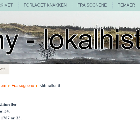
RKIVET
FORLAGET KNAKKEN
FRA SOGNENE
TEMAER
vet
jem
Fra sognene
Klitmøller 8
Klitmøller
r. 34.
 1787 nr. 35.