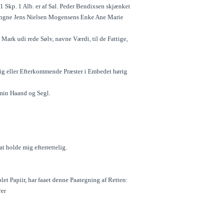
1 Skp. 1 Alb. er af Sal. Peder Bendixsen skjænket
fgangne Jens Nielsen Mogensens Enke Ane Marie
e Mark udi rede Sølv, navne Værdi, til de Fattige,
mig eller Efterkommende Præster i Embedet hørig
 min Haand og Segl.
t holde mig efterrettelig.
let Papiir, har faaet denne Paategning af Retten:
rer