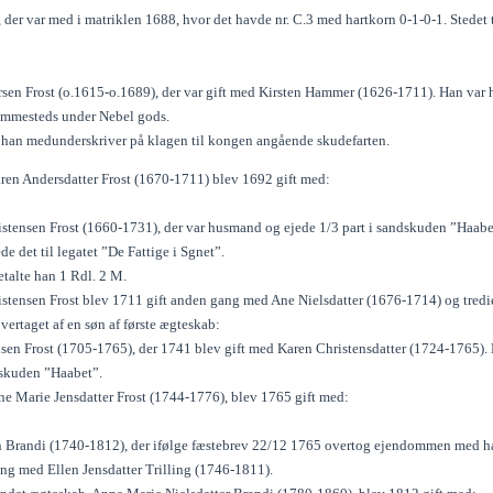
, der var med i matriklen 1688, hvor det havde nr. C.3 med hartkorn 0-1-0-1. Stede
sen Frost (o.1615-o.1689), der var gift med Kirsten Hammer (1626-1711). Han var
ammesteds under Nebel gods.
 han medunderskriver på klagen til kongen angående skudefarten.
aren Andersdatter Frost (1670-1711) blev 1692 gift med:
istensen Frost (1660-1731), der var husmand og ejede 1/3 part i sandskuden ”Haabe
 det til legatet ”De Fattige i Sgnet”.
etalte han 1 Rdl. 2 M.
istensen Frost blev 1711 gift anden gang med Ane Nielsdatter (1676-1714) og tre
vertaget af en søn af første ægteskab:
nsen Frost (1705-1765), der 1741 blev gift med Karen Christensdatter (1724-1765).
dskuden ”Haabet”.
nne Marie Jensdatter Frost (1744-1776), blev 1765 gift med:
n Brandi (1740-1812), der ifølge fæstebrev 22/12 1765 overtog ejendommen med h
ang med Ellen Jensdatter Trilling (1746-1811).