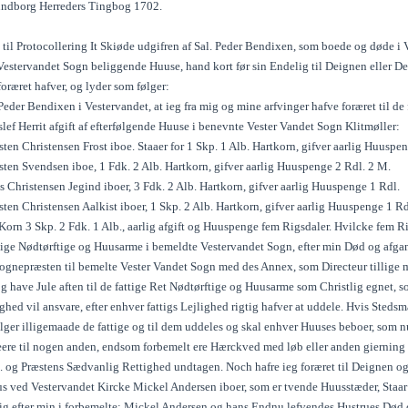
undborg Herreders Tingbog 1702.
 til Protocollering It Skiøde udgifren af Sal. Peder Bendixen, som boede og døde i
Vestervandet Sogn beliggende Huuse, hand kort før sin Endelig til Deignen eller D
foræret hafver, og lyder som følger:
eder Bendixen i Vestervandet, at ieg fra mig og mine arfvinger hafve foræret til d
slef Herrit afgift af efterfølgende Huuse i benevnte Vester Vandet Sogn Klitmøller:
ten Christensen Frost iboe. Staaer for 1 Skp. 1 Alb. Hartkorn, gifver aarlig Huuspe
sten Svendsen iboe, 1 Fdk. 2 Alb. Hartkorn, gifver aarlig Huuspenge 2 Rdl. 2 M.
 Christensen Jegind iboer, 3 Fdk. 2 Alb. Hartkorn, gifver aarlig Huuspenge 1 Rdl.
ten Christensen Aalkist iboer, 1 Skp. 2 Alb. Hartkorn, gifver aarlig Huuspenge 1 Rd
rn 3 Skp. 2 Fdk. 1 Alb., aarlig afgift og Huuspenge fem Rigsdaler. Hvilcke fem Rig
tige Nødtørftige og Huusarme i bemeldte Vestervandet Sogn, efter min Død og afgan
Sognepræsten til bemelte Vester Vandet Sogn med des Annex, som Directeur tillige 
g have Jule aften til de fattige Ret Nødtørftige og Huusarme som Christlig egnet,
ighed vil ansvare, efter enhver fattigs Lejlighed rigtig hafver at uddele. Hvis Sted
lger illigemaade de fattige og til dem uddeles og skal enhver Huuses beboer, som n
eere til nogen anden, endsom forbemelt ere Hærckved med løb eller anden gierning 
. og Præstens Sædvanlig Rettighed undtagen. Noch hafre ieg foræret til Deignen o
s ved Vestervandet Kircke Mickel Andersen iboer, som er tvende Huusstæder, Staar f
g efter min i forbemelte: Mickel Andersen og hans Endnu lefvendes Hustrues Død o