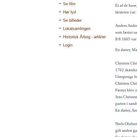
Se film
Et af de huse
Hør lyd
fæsteren var:
Se billeder
Anders Ander
Lokalsamlingen
som fæster s
Historisk Årbog - artikler
8/8 1665 var
Login
En datter, M
Christen Chr
1702 skænkede
I huspenge b
Christen Chr
Fæstet blev o
Jens Christe
parten i san
En datter, A
Niels Olufse
gift anden g