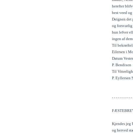
herefter blif
best veed og
Deignen det 
og forsvarli
hun lefver e
ingen af dem
Til bekræfte
Eilersen i Mo
Datum Vester
P. Bendixen
Til Vitterlig
P. Eyllersen
- - - - - - - - - - 
FÆSTEBREV
Kjendes jeg 
og herved st