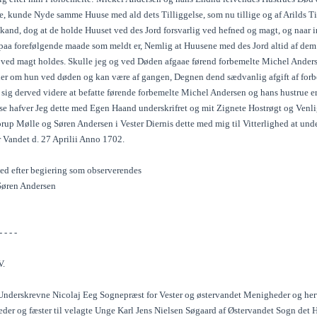
ve, kunde Nyde samme Huuse med ald dets Tilliggelse, som nu tillige og af Arilds Tid
 kand, dog at de holde Huuset ved des Jord forsvarlig ved hefned og magt, og naar 
paa forefølgende maade som meldt er, Nemlig at Huusene med des Jord altid af dem
g ved magt holdes. Skulle jeg og ved Døden afgaae førend forbemelte Michel Ande
ller om hun ved døden og kan være af gangen, Degnen dend sædvanlig afgift af forbe
 sig derved videre at befatte førende forbemelte Michel Andersen og hans hustrue e
lse hafver Jeg dette med Egen Haand underskrifret og mit Zignete Hostrøgt og Ve
rup Mølle og Søren Andersen i Vester Diernis dette med mig til Vitterlighed at unde
 Vandet d. 27 Aprilii Anno 1702.
hed efter begiering som observerendes
 Søren Andersen
- - - -
.
Underskrevne Nicolaj Eeg Sognepræst for Vester og østervandet Menigheder og herve
æder og fæster til velagte Unge Karl Jens Nielsen Søgaard af Østervandet Sogn det 