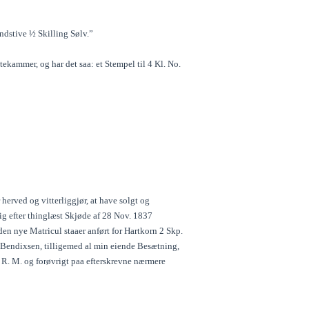
indstive ½ Skilling Sølv.”
kammer, og har det saa: et Stempel til 4 Kl. No.
erved og vitterliggjør, at have solgt og
ig efter thinglæst Skjøde af 28 Nov. 1837
en nye Matricul staaer anført for Hartkorn 2 Skp.
 Bendixsen, tilligemed al min eiende Besætning,
R. M. og forøvrigt paa efterskrevne nærmere