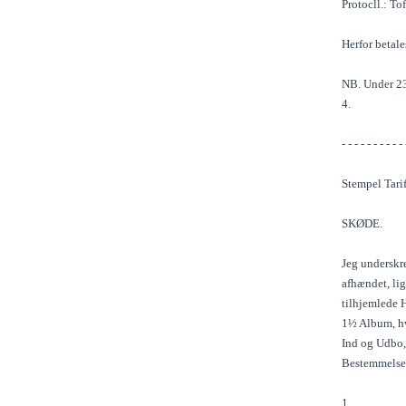
Protocll.: Tof
Herfor betale
NB. Under 23 
4.
- - - - - - - - - - 
Stempel Tarif
SKØDE.
Jeg underskr
afhændet, li
tilhjemlede 
1½ Album, hv
Ind og Udbo,
Bestemmelser
1.