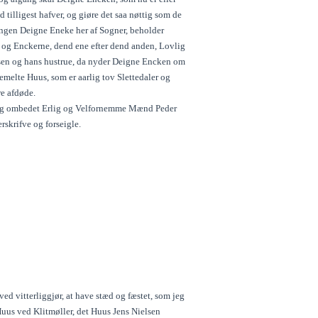
 tilligest hafver, og giøre det saa nøttig som de
ingen Deigne Eneke her af Sogner, beholder
 og Enckerne, dend ene efter dend anden, Lovlig
rsen og hans hustrue, da nyder Deigne Encken om
melte Huus, som er aarlig tov Slettedaler og
re afdøde.
nlig ombedet Erlig og Velfornemme Mænd Peder
rskrifve og forseigle.
d vitterliggjør, at have stæd og fæstet, som jeg
Huus ved Klitmøller, det Huus Jens Nielsen