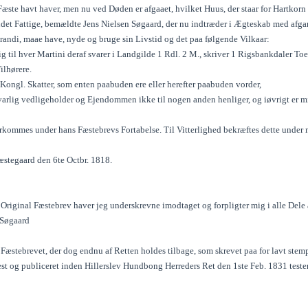
ste havt haver, men nu ved Døden er afgaaet, hvilket Huus, der staar for Hartkorn 
andet Fattige, bemældte Jens Nielsen Søgaard, der nu indtræder i Ægteskab med a
randi, maae have, nyde og bruge sin Livstid og det paa følgende Vilkaar:
lig til hver Martini deraf svarer i Landgilde 1 Rdl. 2 M., skriver 1 Rigsbankdaler To
ilhørere.
e Kongl. Skatter, som enten paabuden ere eller herefter paabuden vorder,
svarlig vedligeholder og Ejendommen ikke til nogen anden henliger, og iøvrigt er 
terkommes under hans Fæstebrevs Fortabelse. Til Vitterlighed bekræftes dette under
stegaard den 6te Octbr. 1818.
riginal Fæstebrev haver jeg underskrevne imodtaget og forpligter mig i alle Dele a
 Søgaard
Fæstebrevet, der dog endnu af Retten holdes tilbage, som skrevet paa for lavt stemp
æst og publiceret inden Hillerslev Hundbong Herreders Ret den 1ste Feb. 1831 teste