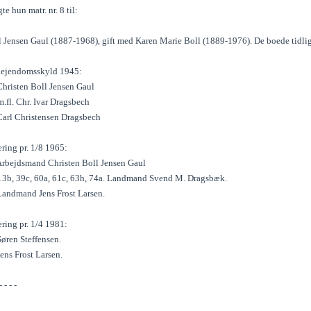
te hun matr. nr. 8 til:
l Jensen Gaul (1887-1968), gift med Karen Marie Boll (1889-1976). De boede tidlige
l ejendomsskyld 1945:
 Christen Boll Jensen Gaul
 m.fl. Chr. Ivar Dragsbech
 Carl Christensen Dragsbech
ring pr. 1/8 1965:
. Arbejdsmand Christen Boll Jensen Gaul
, 13b, 39c, 60a, 61c, 63h, 74a. Landmand Svend M. Dragsbæk.
 Landmand Jens Frost Larsen.
ring pr. 1/4 1981:
 Søren Steffensen.
Jens Frost Larsen.
- - - -