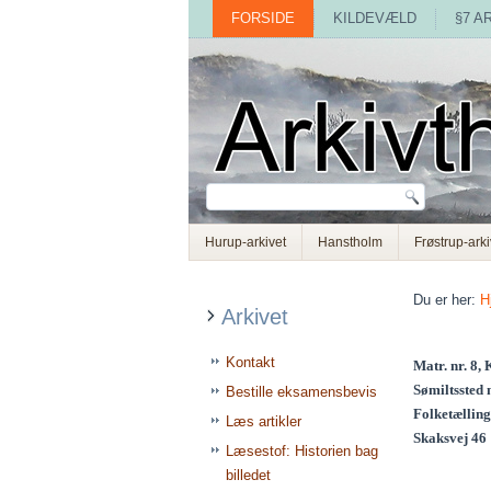
FORSIDE
KILDEVÆLD
§7 A
Hurup-arkivet
Hanstholm
Frøstrup-arki
Du er her:
H
Arkivet
Kontakt
Matr. nr. 8, 
Sømiltssted n
Bestille eksamensbevis
Folketælling
Læs artikler
Skaksvej 46
Læsestof: Historien bag
billedet