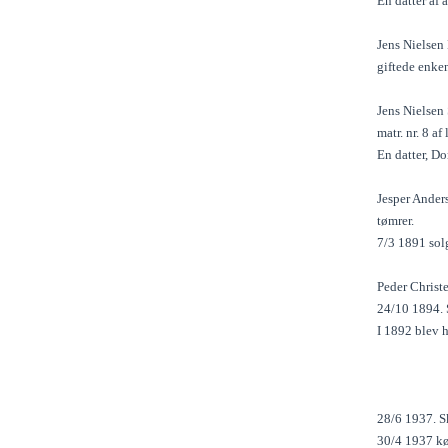
En datter af
Jens Nielsen
giftede enke
Jens Nielsen
matr. nr. 8 a
En datter, D
Jesper Ander
tømrer.
7/3 1891 solg
Peder Christ
24/10 1894. S
I 1892 blev 
28/6 1937. Sk
30/4 1937 køb