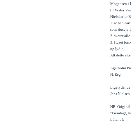
Mogensen i Fæ
til Vester V
Nielsdatter B
1. at han aar
som Husets T
2. svarer all
3. Huset for
og lydig.
Alt dette ef
Agerholm Præ
N. Eeg
Ligelydende O
Jens Nielsen
NB. Original 
”Fremlagt, l
Lützhøft