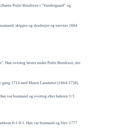
t tilhørte Peder Bendixen i ”Vandetgaard” og
 husmand, skipper og skudeejer og nævnes 1664
t”. Han overtog fæstet under Peder Bendixen, der
die gang 1714 med Maren Larsdatter (1664-1758).
 Han var husmand og overtog efter faderen 1/3
artkorn 0-1-0-1. Han var husmand og blev 1777