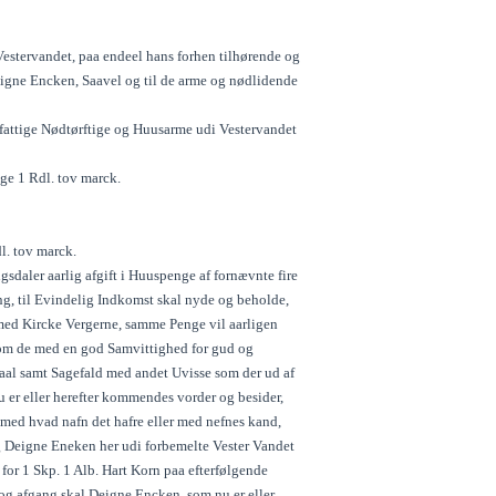
 Vestervandet, paa endeel hans forhen tilhørende og
eigne Encken, Saavel og til de arme og nødlidende
e fattige Nødtørftige og Huusarme udi Vestervandet
nge 1 Rdl. tov marck.
l. tov marck.
sdaler aarlig afgift i Huuspenge af fornævnte fire
g, til Evindelig Indkomst skal nyde og beholde,
med Kircke Vergerne, samme Penge vil aarligen
 som de med en god Samvittighed for gud og
smaal samt Sagefald med andet Uvisse som der ud af
u er eller herefter kommendes vorder og besider,
med hvad nafn det hafre eller med nefnes kand,
g Deigne Eneken her udi forbemelte Vester Vandet
or 1 Skp. 1 Alb. Hart Korn paa efterfølgende
g afgang skal Deigne Encken, som nu er eller