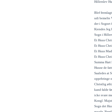
Hillerslev H
Blef fremlagt
udi bemelte 
der i Sognet 
Kiendes Jeg P
Sogn i Hiller
Et Huus Chris
Et Huus Chri
Et Huus Mads
Et Huus Chris
Summa Hart Ko
Huuse de fat
Saaledes at 
oppebringe o
Christlig øfr
kand falde fø
icke svare m
Kongl. Majst
Sogn det Huu
maade, Nemli