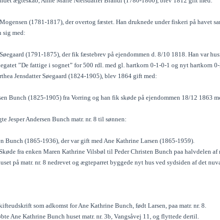
 andet ægteskab, Anne Marie Nielsdatter Brandi (1780-1860), blev 1812 gift med:
 Mogensen (1781-1817), der overtog fæstet. Han druknede under fiskeri på havet 
n sig med:
 Søegaard (1791-1875), der fik fæstebrev på ejendommen d. 8/10 1818. Han var h
f legatet ”De fattige i sognet” for 500 rdl. med gl. hartkorn 0-1-0-1 og nyt hartkorn 0
orthea Jensdatter Søegaard (1824-1905), blev 1864 gift med:
sen Bunch (1825-1905) fra Vorring og han fik skøde på ejendommen 18/12 1863 med
te Jesper Andersen Bunch matr. nr. 8 til sønnen:
en Bunch (1865-1936), der var gift med Ane Kathrine Larsen (1865-1959).
køde fra enken Maren Kathrine Vilsbøl til Peder Christen Bunch paa halvdelen af ma
huset på matr. nr. 8 nedrevet og ægteparret byggede nyt hus ved sydsiden af det nu
ifteudskrift som adkomst for Ane Kathrine Bunch, født Larsen, paa matr. nr. 8.
te Ane Kathrine Bunch huset matr. nr. 3b, Vangsåvej 11, og flyttede dertil.