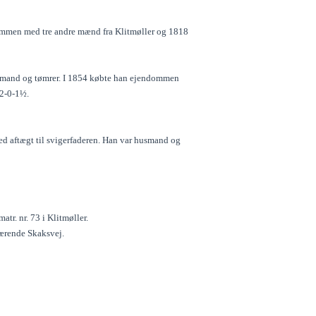
sammen med tre andre mænd fra Klitmøller og 1818
usmand og tømrer. I 1854 købte han ejendommen
-2-0-1½.
 aftægt til svigerfaderen. Han var husmand og
tr. nr. 73 i Klitmøller.
værende Skaksvej.