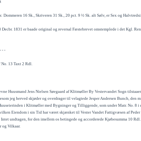
t
s: Dommeren 16 Sk., Skriveren 31 Sk., 20 pct. 9 ½ Sk. alt Sølv, er Sex og Halvtreds
Decbr. 1831 er baade original og reversal Fæstebrevet omstemplede i det Kgl. Rente
- - -
 No. 13 Taxt 2 Rdl.
evne Huusmand Jens Nielsen Søegaard af Klitmøller By Vestervandet Sogn tilstaaer h
gesom jeg herved skjøder og overdrager til velagtede Jesper Andersen Bunch, den m
Huuseierinden i Klitmøller med Bygninger og Tilliggende, som under Matr. No. 8 i d
ilken Eiendom i sin Tid har været skjænket til Vester Vandet Fattigvæsen af Peder
 Intet undtagen, for den imellem os betingede og accorderede Kjøbesumma 10 Rdl. 
 og Vilkaar.