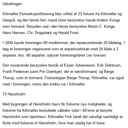
Udviklingen
Klitmøller Fiskeeksportforening blev stiftet af 23 fiskere fra Klitmøller og
Vangså, og den første fem mand store bestyrelse havde Anders Konge
som formand. Desuden sad i den første bestyrelse Martin C. Konge,
Hans Hansen, Chr. Dragsbæk og Harald Frost.
I 1934 havde foreningen 80 medlemmer, der repræsenterede 20
bådelag
. I
dag er foreningen organiseret som et anpartsselskab med 24 både á 2
anparter, dvs. 48 anparter, oplyser forretningsfører Leo Iversen.
Den nuværende bestyrelse består af Esper Johannesen, Erik Didriksen,
Frank Pedersen samt Per Grønkjær, der er næstformand, og Børge
Thorup, som er formand. Fiskeskipper Børge Thorup, Klitmøller, var også
med i foreningen, mens den endnu var i Klitmøller.
Til Hanstholm
Med bygningen af Hanstholm havn fik fiskerne nye muligheder, og
fiskerne fra Klitmøller besluttede således sidst i 60’erne at benytte
Hanstholm som hjemhavn. Klitmøller Fisk fandt det naturligt samtidigt at
flytte med fiskerne til Hanstholm, hvor man stadig har til huse.