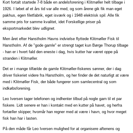
Kort fortalt startede 7-8 både en andelsforening i Klitmøller helt tilbage i
1926. I løbet af et års tid var alle med, og som årene gik fik man eget
pakhus, egen filetfabrik, eget isværk og i 1948 elektrisk spil. Alle fik
samme pris for samme kvalitet, idet Forskellige priser på
eksportmarkedet blev udlignet.
Men året efter Hanstholm Havns indvielse flyttede Klitmøller Fisk til
Hanstholm. Af de "gode gamle" er strengt taget kun Børge Thorup tilbage
- han er i hvert fald den eneste i dag, hvis kutter har været oppe på
stranden i Klitmøller.
Det er i mange tilfælde de gamle Klitmøller-fiskeres sønner, der i dag
driver fiskeriet videre fra Hanstholm, og her finder de det naturligt at være
med i Klitmøller Fisk, der både fungerer som samlecentral og som
indkøbsforening.
Leo Iversen tager telefonen og indhenter tilbud på nogle garn til et par
fiskere. Lidt senere er han i kontakt med en kutter på havet, og herfra
fortæller skipper, hvornår han regner med at være i havn, og hvor meget
fisk han har i lasten.
På den måde får Leo Iversen mulighed for at organisere aftenens og