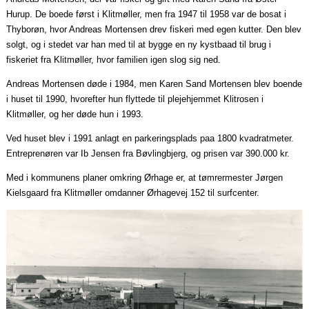
Hurup. De boede først i Klitmøller, men fra 1947 til 1958 var de bosat i
Thyborøn, hvor Andreas Mortensen drev fiskeri med egen kutter. Den blev
solgt, og i stedet var han med til at bygge en ny
kystbaad
til brug i
fiskeriet fra Klitmøller, hvor familien igen slog sig ned.
Andreas Mortensen døde i 1984, men Karen Sand Mortensen blev boende
i huset til 1990, hvorefter hun flyttede til plejehjemmet Klitrosen i
Klitmøller, og her døde hun i 1993.
Ved huset blev i 1991 anlagt en parkeringsplads
paa
1800 kvadratmeter.
Entreprenøren var Ib Jensen fra Bøvlingbjerg, og prisen var 390.000 kr.
Med i kommunens planer omkring Ørhage er, at tømrermester Jørgen
Kielsgaard fra Klitmøller omdanner Ørhagevej 152 til surfcenter.