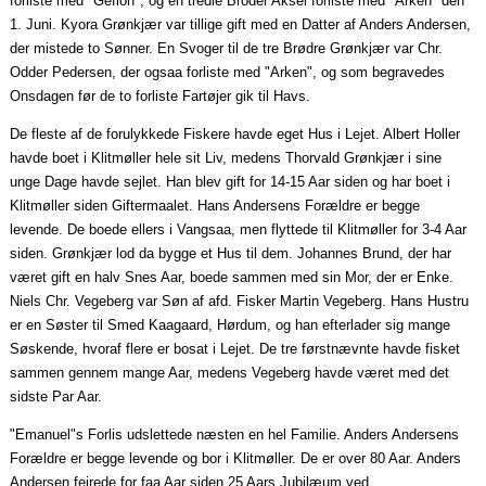
forliste med "Gefion", og en
tredie
Broder Aksel forliste med "Arken" den
1.
Juni
.
Kyora
Grønkjær var tillige gift med en Datter af Anders Andersen,
der mistede to Sønner. En Svoger til de tre Brødre Grønkjær var Chr.
Odder Pedersen, der
ogsaa
forliste med "Arken", og som begravedes
Onsdagen
før de to forliste Fartøjer gik til Havs.
De fleste af de forulykkede Fiskere havde eget Hus i Lejet. Albert Holler
havde boet i Klitmøller hele sit Liv, medens Thorvald Grønkjær i sine
unge Dage havde sejlet. Han blev gift for 14-15
Aar
siden og har boet i
Klitmøller siden
Giftermaalet
. Hans Andersens Forældre er begge
levende. De boede ellers i
Vangsaa
, men flyttede til Klitmøller for 3-4
Aar
siden. Grønkjær lod da bygge et Hus til dem. Johannes Brund, der har
været gift en halv Snes
Aar
, boede sammen med sin Mor, der er Enke.
Niels Chr. Vegeberg var Søn af afd. Fisker Martin Vegeberg. Hans Hustru
er en Søster til Smed Kaagaard, Hørdum, og han efterlader sig mange
Søskende, hvoraf flere er bosat i Lejet. De tre førstnævnte havde fisket
sammen gennem mange
Aar
, medens Vegeberg havde været med det
sidste Par
Aar
.
"
Emanuel"s
Forlis udslettede næsten en hel Familie. Anders Andersens
Forældre er begge levende og bor i Klitmøller. De er over 80
Aar
. Anders
Andersen fejrede for
faa
Aar
siden 25 Aars Jubilæum ved