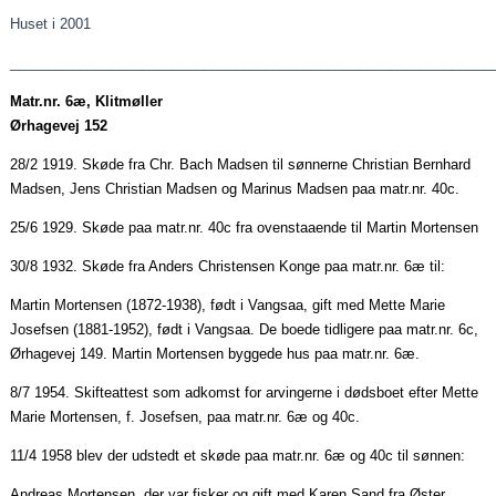
Huset i 2001
______________________________________________________________
Matr.nr. 6æ, Klitmøller
Ørhagevej 152
28/2 1919. Skøde fra Chr. Bach Madsen til sønnerne Christian Bernhard
Madsen, Jens Christian Madsen og Marinus Madsen
paa
matr.nr. 40c.
25/6 1929. Skøde
paa
matr.nr. 40c fra
ovenstaaende
til Martin Mortensen
30/8 1932. Skøde fra Anders Christensen Konge
paa
matr.nr. 6æ til:
Martin Mortensen (1872-1938), født i
Vangsaa
, gift med Mette Marie
Josefsen (1881-1952), født i
Vangsaa
. De boede tidligere
paa
matr.nr. 6c,
Ørhagevej 149. Martin Mortensen byggede hus
paa
matr.nr. 6æ.
8/7 1954. Skifteattest som adkomst for arvingerne i dødsboet efter Mette
Marie Mortensen, f. Josefsen,
paa
matr.nr. 6æ og 40c.
11/4 1958 blev der udstedt et skøde
paa
matr.nr. 6æ og 40c til sønnen:
Andreas Mortensen, der var fisker og gift med Karen Sand fra Øster