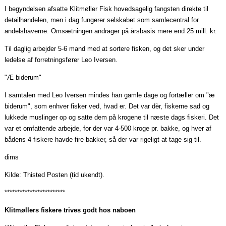
I begyndelsen afsatte Klitmøller Fisk hovedsagelig fangsten direkte til
detailhandelen, men i dag fungerer selskabet som samlecentral for
andelshaverne. Omsætningen andrager på årsbasis mere end 25
mill
. kr.
Til daglig arbejder 5-6 mand med at sortere fisken, og det sker under
ledelse af forretningsfører Leo Iversen.
"Æ
biderum
"
I samtalen med Leo Iversen mindes han gamle dage og fortæller om "æ
biderum
", som enhver fisker ved, hvad er. Det var
dèr
, fiskerne sad og
lukkede muslinger op og satte dem på krogene til næste dags fiskeri. Det
var et omfattende arbejde, for der var 4-500 kroge pr. bakke, og hver af
bådens 4 fiskere havde fire bakker, så der var rigeligt at tage sig til.
dims
Kilde: Thisted Posten (tid ukendt).
************************
Klitmøllers fiskere trives godt hos naboen