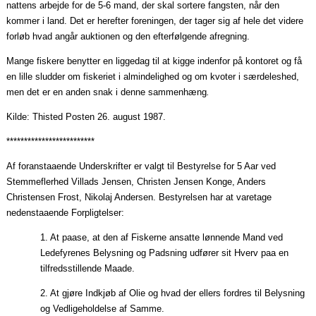
nattens arbejde for de 5-6 mand, der skal sortere fangsten, når den
kommer i land. Det er herefter foreningen, der tager sig af hele det videre
forløb hvad angår auktionen og den efterfølgende afregning.
Mange fiskere benytter en liggedag til at kigge indenfor på kontoret og få
en lille sludder om fiskeriet i almindelighed og om kvoter i særdeleshed,
men det er en anden snak i denne sammenhæng
.
Kilde: Thisted Posten 26. august 1987.
*************************
Af
foranstaaende
Underskrifter er valgt til Bestyrelse for 5
Aar
ved
Stemmeflerhed Villads Jensen, Christen Jensen Konge, Anders
Christensen Frost, Nikolaj Andersen. Bestyrelsen har at varetage
nedenstaaende
Forpligtelser:
1. At
paase
, at den af Fiskerne ansatte lønnende Mand ved
Ledefyrenes Belysning og
Padsning
udfører sit Hverv
paa
en
tilfredsstillende
Maade
.
2. At
gjøre
Indkjøb
af Olie og hvad der ellers fordres til Belysning
og Vedligeholdelse af Samme.