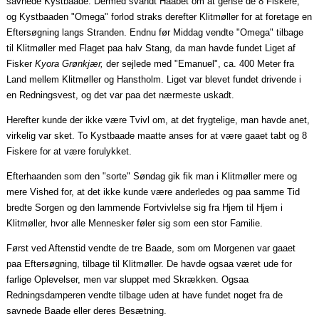
savnede
Kystbaade
. Dermed svandt
Haabet
om at gense de 8 Fiskere,
og
Kystbaaden
"Omega" forlod straks derefter Klitmøller for at foretage en
Eftersøgning langs Stranden. Endnu før Middag vendte "Omega" tilbage
til Klitmøller med Flaget
paa
halv Stang, da man havde fundet Liget af
Fisker
Kyora
Grønkjær,
der sejlede med "Emanuel", ca. 400 Meter fra
Land mellem Klitmøller og Hanstholm. Liget var blevet fundet drivende i
en Redningsvest, og det var
paa
det nærmeste uskadt.
Herefter kunde der ikke være Tvivl om, at det frygtelige, man havde anet,
virkelig var sket. To
Kystbaade
maatte
anses for at være
gaaet
tabt og 8
Fiskere for at være forulykket.
Efterhaanden
som den "sorte" Søndag gik fik man i Klitmøller mere og
mere Vished for, at det ikke kunde være anderledes og
paa
samme Tid
bredte Sorgen og den lammende Fortvivlelse sig fra Hjem til Hjem i
Klitmøller, hvor alle Mennesker føler sig som
een
stor Familie.
Først ved Aftenstid vendte de tre Baade, som om Morgenen var
gaaet
paa
Eftersøgning, tilbage til Klitmøller. De havde
ogsaa
været ude for
farlige Oplevelser, men var sluppet med Skrækken.
Ogsaa
Redningsdamperen vendte tilbage uden at have fundet noget fra de
savnede Baade eller deres Besætning.