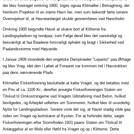
der blev foretaget omkring 1900, toges
ogsaa
Klitmøller i Betragtning; der
fremkom Projekter til en større Havn her, men som bekendt førte senere
Overvejelser til, at
Havneanlæget
skulde gennemføres ved Hanstholm.
Omkring 1900 begyndte Havet at skære bort af Klitterne fra
Landingspladsen og
nordpaa
; som Følge deraf blev det vanskeligt og
besværligt at
faa
Baadene
forsvarligt
ophalet
og bragt i Sikkerhed ved
Paalandsstorme
med Højvande.
I
Januar
1909 strandede den engelske Damptrawler "
Lepanto
"
paa
Ørhage
og blev Vrag, idet den i Løbet af
Foraaret
var kommen ind i Havstokken
paa
dens nærværende Plads.
Klitmøller Fiskeriforening besluttede at købe Vraget, og det betaltes med
en Pris af ca. 1100 Kr.; derefter ansøgte Fiskeriforeningen Staten om
Tilskud til Omkostningerne ved Vragets
Udstøbning
med Beton, hvilket
bevilgedes, og Arbejdet udførtes om Sommeren, hvilket blev til uvurderlig
Nytte for Landingspladsen. Senere viste det sig, at Havet stadig vilde
gaa
inden om Vraget og bortskære af Kysten. For at forhindre dette, søgte
Fiskeriforeningen efter Stormfloden 1921
paanv
Staten om Tilskud til
Anlæggelse af en Mole eller
Høfd
fra Vraget og op i Klitterne. Dette