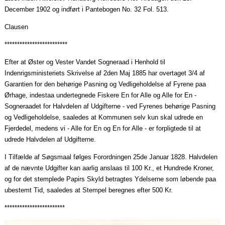
December 1902 og indført i Pantebogen No. 32 Fol. 513.
Clausen
*************************
Efter at Øster og Vester Vandet
Sogneraad
i Henhold til
Indenrigsministeriets Skrivelse af 2den Maj 1885 har overtaget 3/4 af
Garantien for den behørige Pasning og Vedligeholdelse af Fyrene
paa
Ørhage,
indestaa
undertegnede Fiskere En for Alle og Alle for En -
Sogneraadet
for Halvdelen af Udgifterne - ved Fyrenes behørige Pasning
og Vedligeholdelse,
saaledes
at Kommunen selv kun skal udrede en
Fjerdedel, medens vi - Alle for En og En for Alle - er forpligtede til at
udrede Halvdelen af Udgifterne.
I Tilfælde af
Søgsmaal
følges Forordningen 25de
Januar
1828. Halvdelen
af de nævnte Udgifter kan
aarlig
anslaas
til 100 Kr., et Hundrede Kroner,
og for det stemplede Papirs Skyld betragtes Ydelserne som løbende
paa
ubestemt Tid,
saaledes
at Stempel beregnes efter 500 Kr.
************************