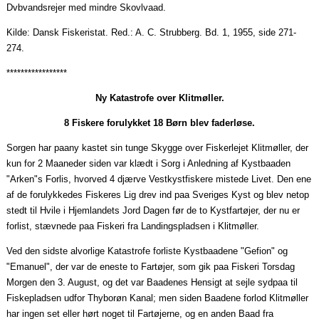
Dvbvandsrejer
med mindre
Skovlvaad
.
Kilde: Dansk Fiskeristat. Red.: A. C.
Strubberg
. Bd. 1, 1955, side 271-
274.
*****************
Ny Katastrofe over Klitmøller.
8 Fiskere forulykket 18 Børn blev faderløse.
Sorgen har
paany
kastet sin tunge Skygge over Fiskerlejet Klitmøller, der
kun for 2
Maaneder
siden var klædt i Sorg i Anledning af
Kystbaaden
"
Arken"s
Forlis, hvorved 4 djærve Vestkystfiskere mistede Livet. Den ene
af de forulykkedes Fiskeres Lig drev ind
paa
Sveriges Kyst og blev netop
stedt til Hvile i Hjemlandets Jord Dagen før de to Kystfartøjer, der nu er
forlist, stævnede
paa
Fiskeri fra Landingspladsen i Klitmøller.
Ved den sidste alvorlige Katastrofe forliste
Kystbaadene
"Gefion" og
"Emanuel", der var de eneste to Fartøjer, som gik
paa
Fiskeri Torsdag
Morgen den 3. August, og det var
Baadenes
Hensigt at sejle
sydpaa
til
Fiskepladsen udfor Thyborøn Kanal; men siden
Baadene
forlod Klitmøller
har ingen set eller hørt noget til Fartøjerne, og en anden Baad fra