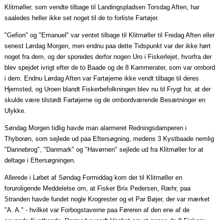
Klitmøller, som vendte tilbage til Landingspladsen Torsdag Aften, har
saaledes
heller ikke set noget til de to forliste Fartøjer.
"Gefion" og "Emanuel" var ventet tilbage til Klitmøller til Fredag Aften eller
senest Lørdag Morgen, men endnu
paa
dette Tidspunkt var der ikke hørt
noget fra dem, og der sporedes derfor nogen Uro i Fiskerlejet, hvorfra der
blev spejdet ivrigt efter de to Baade og de 8 Kammerater, som var ombord
i dem. Endnu Lørdag Aften var Fartøjerne ikke vendt tilbage til deres
Hjemsted, og Uroen blandt Fiskerbefolkningen blev nu til Frygt for, at der
skulde
være tilstødt Fartøjerne og de ombordværende Besætninger en
Ulykke.
Søndag Morgen tidlig havde man alarmeret Redningsdamperen i
Thyborøn, som sejlede ud
paa
Eftersøgning, medens 3
Kystbaade
nemlig
"Dannebrog", "Danmark" og "Havørnen" sejlede ud fra Klitmøller for at
deltage i Eftersøgningen.
Allerede i Løbet af Søndag Formiddag kom der til Klitmøller en
foruroligende Meddelelse om, at Fisker Brix Pedersen, Ræhr,
paa
Stranden havde fundet nogle Krogrester og et Par Bøjer, der var mærket
"A. A." - hvilket var Forbogstaverne
paa
Føreren af den ene af de