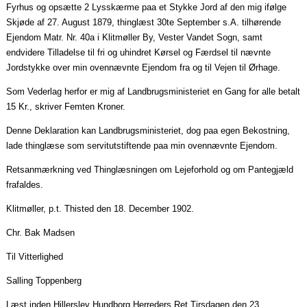
Fyrhus
og opsætte 2 Lysskærme
paa
et Stykke Jord af den mig ifølge
Skjøde af 27. August 1879, thinglæst 30te September
s.A
. tilhørende
Ejendom Matr. Nr. 40a i Klitmøller By, Vester Vandet Sogn, samt
endvidere Tilladelse til fri og uhindret Kørsel og Færdsel til nævnte
Jordstykke over min ovennævnte Ejendom fra og til Vejen til Ørhage.
Som Vederlag herfor er mig af Landbrugsministeriet en Gang for alle betalt
15 Kr., skriver Femten Kroner.
Denne Deklaration kan Landbrugsministeriet, dog
paa
egen Bekostning,
lade
thinglæse
som servitutstiftende
paa
min ovennævnte Ejendom.
Retsanmærkning
ved Thinglæsningen om Lejeforhold og om
Pantegjæld
frafaldes.
Klitmøller, p.t. Thisted den 18.
December
1902.
Chr. Bak Madsen
Til Vitterlighed
Salling Toppenberg
Læst inden Hillerslev Hundborg Herreders Ret
Tirsdagen
den 23.