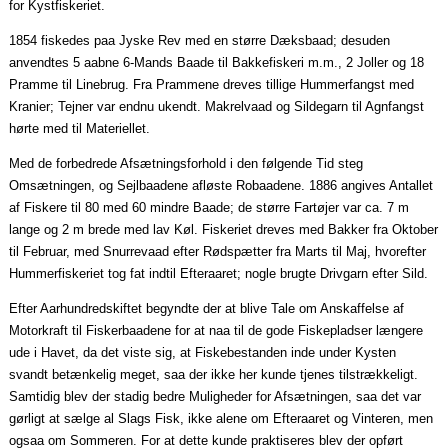
for Kystfiskeriet.
1854 fiskedes
paa
Jyske Rev med en større
Dæksbaad
; desuden
anvendtes 5
aabne
6-Mands Baade til Bakkefiskeri m.m., 2 Joller og 18
Pramme til Linebrug. Fra Prammene dreves tillige Hummerfangst med
Kranier; Tejner var endnu ukendt.
Makrelvaad
og Sildegarn til
Agnfangst
hørte med til Materiellet.
Med de forbedrede Afsætningsforhold i den følgende Tid steg
Omsætningen, og
Sejlbaadene
afløste
Robaadene
. 1886 angives Antallet
af Fiskere til 80 med 60 mindre Baade; de større Fartøjer var ca. 7 m
lange og 2 m brede med lav Køl. Fiskeriet dreves med Bakker fra
Oktober
til Februar, med
Snurrevaad
efter Rødspætter fra Marts til Maj, hvorefter
Hummerfiskeriet tog fat indtil
Efteraaret
; nogle brugte Drivgarn efter Sild.
Efter
Aarhundredskiftet
begyndte der at blive Tale om Anskaffelse af
Motorkraft til
Fiskerbaadene
for at
naa
til de gode Fiskepladser længere
ude i Havet, da det viste sig, at Fiskebestanden inde under Kysten
svandt betænkelig meget,
saa
der ikke her kunde tjenes tilstrækkeligt.
Samtidig blev der stadig bedre Muligheder for Afsætningen,
saa
det var
gørligt at sælge al Slags Fisk, ikke alene om
Efteraaret
og Vinteren, men
ogsaa
om Sommeren. For at
dette kunde
praktiseres blev der opført