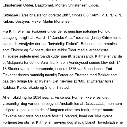
Christensen Odder,
Baadformd
. Morten Christensen Odder.
Klitmøller Faresignalstation
oprettet 1887, findes 0,8
Kvtml
. V. t. N. ½ N.
Kirken. Bestyrer: Fisker Martin Mortensen.
Fra Klitmøller har
Fiskeriet
under de ret gunstige naturlige Forhold
antagelig tidligt haft Værdi. I "Danske Atlas" nævnes (1763) Klitmøllerne
blandt de Vestjyder der har "betydeligt Fiskeri". Beboerne her omtales
som Fiskere og Skippere, der fra ældre Tider med
allernaadigste
Tilladelse sejlede med Sandskuder
paa
(
Kristianssand
). Klitmøller var da
et Midtpunkt for denne Vare-Trafik, som Vendsyssel senere blev det. 14-
15 Skuder var hjemmehørende; endnu i 1875 var 3
saadanne
i Fart.
Fiskeriet dreves samtidig navnlig
Foraar
og
Efteraar
, med Bakker som
paa
den øvrige Del af Kysten. Det nævnes (1760), at
Efteraar
føres
Kabliau, Kuller, Skade og Sild til Thisted.
Af en Skildring fra 1834 ses, at Fiskeriets Former ikke er ændret
væsentlig; dog var der nu begyndt Anskaffelse af
Dæksbaade
,
men som
tidligere kunde kun en del af fangsten afsættes fersk; meget
maatte
Fiskerne selv tørre og senere føre ti1 Marked, hvad der ikke gjorde
Fortjenesten større. Klitmøller nævnes dog stadig blandt Hovedpladserne