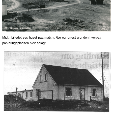
Midt i billedet ses huset
paa
matr.nr. 6æ og forrest grunden
hvorpaa
parkeringspladsen blev anlagt.