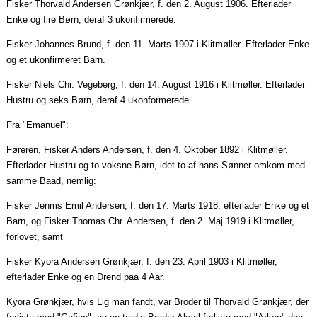
Fisker Thorvald Andersen Grønkjær, f. den 2. August 1906. Efterlader
Enke og fire Børn, deraf 3
ukonfirmerede
.
Fisker Johannes Brund, f. den 11.
Marts
1907 i Klitmøller. Efterlader Enke
og et
ukonfirmeret
Barn.
Fisker Niels Chr. Vegeberg, f. den 14. August 1916 i Klitmøller. Efterlader
Hustru og seks Børn, deraf 4
ukonformerede
.
Fra "Emanuel":
Føreren, Fisker Anders Andersen, f. den 4.
Oktober
1892 i Klitmøller.
Efterlader Hustru og to voksne Børn, idet to af hans Sønner omkom med
samme Baad, nemlig:
Fisker
Jenms
Emil Andersen, f. den 17.
Marts
1918, efterlader Enke og et
Barn, og Fisker Thomas Chr. Andersen, f. den 2. Maj 1919 i Klitmøller,
forlovet, samt
Fisker
Kyora
Andersen Grønkjær, f. den 23.
April
1903 i Klitmøller,
efterlader Enke og en
Drend
paa
4
Aar
.
Kyora
Grønkjær, hvis Lig man fandt, var Broder til Thorvald Grønkjær, der