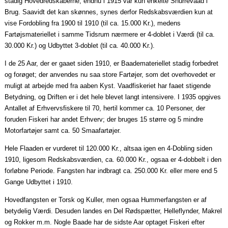
stadig Hovedredskaberne, endnu i 1915 var kun enkelte
Snurrevaad
i
Brug.
Saavidt
det kan skønnes, synes derfor Redskabsværdien kun at
vise Fordobling fra 1900 til 1910 (til ca. 15.000 Kr.), medens
Fartøjsmateriellet i samme Tidsrum nærmere er 4-doblet i Værdi (til ca.
30.000 Kr.) og Udbyttet 3-doblet (til ca. 40.000 Kr.).
I de 25
Aar
, der er
gaaet
siden 1910, er Baademateriellet stadig forbedret
og forøget; der anvendes nu
saa
store Fartøjer, som det overhovedet er
muligt at arbejde med fra
aaben
Kyst.
Vaadfiskeriet
har
faaet
stigende
Betydning, og Driften er i det hele blevet langt intensivere. I 1935 opgives
Antallet af Erhvervsfiskere til 70, hertil kommer ca. 10 Personer, der
foruden Fiskeri har andet Erhverv; der bruges 15 større og 5 mindre
Motorfartøjer samt ca. 50
Smaafartøjer
.
Hele
Flaaden
er vurderet til 120.000 Kr.,
altsaa
igen en 4-Dobling siden
1910, ligesom Redskabsværdien, ca. 60.000 Kr.,
ogsaa
er 4-dobbelt i den
forløbne Periode. Fangsten har indbragt ca. 250.000 Kr. eller mere end 5
Gange Udbyttet i 1910.
Hovedfangsten er Torsk og Kuller, men
ogsaa
Hummerfangsten er af
betydelig Værdi. Desuden landes en Del Rødspætter, Helleflynder, Makrel
og Rokker m.m. Nogle Baade har de sidste
Aar
optaget Fiskeri efter