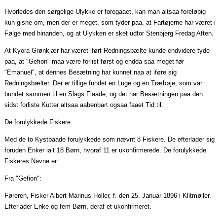
Hvorledes den sørgelige Ulykke er
foregaaet
, kan man
altsaa
foreløbig
kun gisne om, men der er meget, som tyder
paa
, at Fartøjerne har været i
Følge med hinanden, og at Ulykken er sket udfor Stenbjerg Fredag Aften.
At
Kyora
Grønkjær har været iført Redningsbælte kunde
endvidere
tyde
paa
, at "Gefion"
maa
være forlist først og endda
saa
meget før
"Emanuel", at dennes Besætning har kunnet
naa
at iføre sig
Redningsbælter. Der er tillige fundet en Luge og en Træbøje, som var
bundet sammen til en Slags
Flaade
, og det har Besætningen
paa
den
sidst forliste Kutter
altsaa
aabenbart
ogsaa
faaet
Tid til.
De forulykkede Fiskere.
Med de to
Kystbaade
forulykkede som nævnt 8 Fiskere. De efterlader sig
foruden Enker
ialt
18 Børn, hvoraf 11 er
ukonfirmerede
. De forulykkede
Fiskeres Navne er:
Fra "Gefion":
Føreren, Fisker Albert Marinus Holler, f. den 25.
Januar
1896 i Klitmøller.
Efterlader Enke og fem Børn, deraf et
ukonfirmeret
.