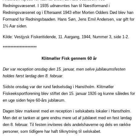
Redningsvæsenet. I 1935 udnævntes han til Næstformand i
Redningsvæsenet og i
Efteraaret
1943 efter Morten Odders Død blev han
Formand for
Redningsbaaden
. Hans Søn, Jens Emil Andersen, var gift for
1½
Aar
siden.
Kilde: Vestjysk Fiskeritidende, 11.
Aargang
, 1944, Nummer 3, side 1-2.
**********************
Klitmøller Fisk gennem 60 år
Der var reception onsdag den 15. januar, men selve jubilæumsfesten
holdes først lørdag den 8. februar.
Sidste onsdag var der rund fødselsdag i Hanstholm. Klitmøller
Fiskeeksportforening blev stiftet den 15. januar 1926 og kunne således for
en uge siden fejre 60-års jubilæum.
Dagen blev markeret med en reception i selskabets lokaler i Hanstholm.
Men det er tanken at gøre endnu mere ud af jubilæet med en fest lørdag
den 8. februar. Til festen inviteres dels andelshaverne og dels en række
personer, som tidligere har haft tilknytning til selskabet.