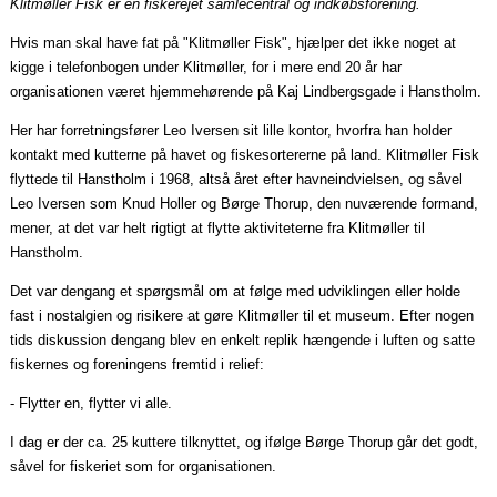
Klitmøller Fisk er en
fiskerejet
samlecentral og indkøbsforening.
Hvis man skal have fat på "Klitmøller Fisk", hjælper det ikke noget at
kigge i telefonbogen under Klitmøller, for i mere end 20 år har
organisationen været hjemmehørende på Kaj
Lindbergsgade
i Hanstholm.
Her har forretningsfører Leo Iversen sit lille kontor, hvorfra han holder
kontakt med kutterne på havet og fiskesortererne på land. Klitmøller Fisk
flyttede til Hanstholm i 1968, altså året efter havneindvielsen, og såvel
Leo Iversen som Knud Holler og Børge Thorup, den nuværende formand,
mener, at det var helt rigtigt at flytte aktiviteterne fra Klitmøller til
Hanstholm.
Det var dengang et spørgsmål om at følge med udviklingen eller holde
fast i nostalgien og risikere at gøre Klitmøller til et museum. Efter nogen
tids diskussion dengang blev en enkelt replik hængende i luften og satte
fiskernes og foreningens fremtid i relief:
- Flytter en, flytter vi alle.
I dag er der ca. 25 kuttere tilknyttet, og ifølge Børge Thorup går det godt,
såvel for fiskeriet som for organisationen.