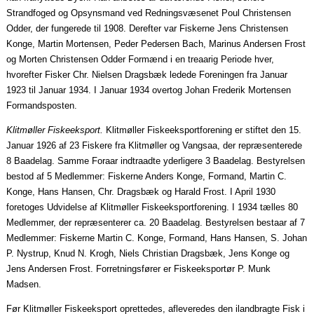
Strandfoged og Opsynsmand ved Redningsvæsenet Poul Christensen
Odder, der fungerede til 1908. Derefter var Fiskerne Jens Christensen
Konge, Martin Mortensen, Peder Pedersen Bach, Marinus Andersen Frost
og Morten Christensen Odder Formænd i en
treaarig
Periode hver,
hvorefter Fisker Chr. Nielsen Dragsbæk ledede Foreningen fra
Januar
1923 til Januar 1934. I
Januar
1934 overtog Johan Frederik Mortensen
Formandsposten.
Klitmøller Fiskeeksport.
Klitmøller Fiskeeksportforening er stiftet den 15.
Januar
1926 af 23 Fiskere fra Klitmøller og
Vangsaa
, der repræsenterede
8 Baadelag. Samme
Foraar
indtraadte
yderligere 3 Baadelag. Bestyrelsen
bestod af 5 Medlemmer: Fiskerne Anders Konge, Formand, Martin C.
Konge, Hans Hansen, Chr. Dragsbæk og Harald Frost. I
April
1930
foretoges Udvidelse af Klitmøller Fiskeeksportforening. I 1934 tælles 80
Medlemmer, der repræsenterer ca. 20 Baadelag. Bestyrelsen
bestaar
af 7
Medlemmer: Fiskerne Martin C. Konge, Formand, Hans Hansen, S. Johan
P. Nystrup, Knud N. Krogh, Niels Christian Dragsbæk, Jens Konge og
Jens Andersen Frost. Forretningsfører er Fiskeeksportør P. Munk
Madsen.
Før Klitmøller Fiskeeksport oprettedes, afleveredes den ilandbragte Fisk i