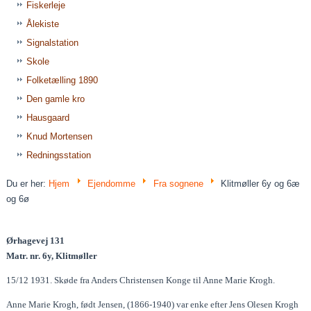
Fiskerleje
Ålekiste
Signalstation
Skole
Folketælling 1890
Den gamle kro
Hausgaard
Knud Mortensen
Redningsstation
Du er her:
Hjem
Ejendomme
Fra sognene
Klitmøller 6y og 6æ
og 6ø
Ørhagevej 131
Matr. nr. 6y, Klitmøller
15/12 1931. Skøde fra Anders Christensen Konge til Anne Marie Krogh.
Anne Marie Krogh, født Jensen, (1866-1940) var enke efter Jens Olesen Krogh