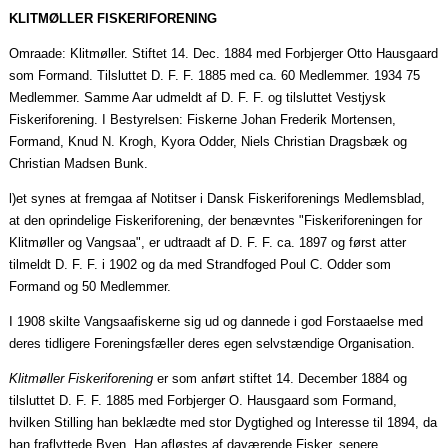
KLITMØLLER FISKERIFORENING
Omraade
: Klitmøller. Stiftet 14.
Dec.
1884 med
Forbjerger
Otto Hausgaard
som Formand. Tilsluttet D. F. F. 1885 med ca. 60 Medlemmer. 1934 75
Medlemmer. Samme
Aar
udmeldt af D. F. F. og tilsluttet Vestjysk
Fiskeriforening. I Bestyrelsen: Fiskerne Johan Frederik Mortensen,
Formand, Knud N. Krogh,
Kyora
Odder, Niels Christian Dragsbæk og
Christian Madsen Bunk.
l)et synes at
fremgaa
af Notitser i Dansk Fiskeriforenings Medlemsblad,
at den oprindelige Fiskeriforening, der benævntes "Fiskeriforeningen for
Klitmøller og
Vangsaa
", er
udtraadt
af D. F. F. ca. 1897 og først atter
tilmeldt D. F. F. i 1902 og da med Strandfoged Poul C. Odder som
Formand og 50 Medlemmer.
I 1908 skilte
Vangsaafiskerne
sig ud og dannede i god
Forstaaelse
med
deres tidligere Foreningsfæller deres egen selvstændige Organisation.
Klitmøller Fiskeriforening
er som anført stiftet 14.
December
1884 og
tilsluttet D. F. F. 1885 med
Forbjerger
O. Hausgaard som Formand,
hvilken Stilling han beklædte med stor Dygtighed og Interesse til 1894, da
han fraflyttede Byen. Han afløstes af daværende Fisker, senere