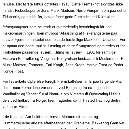
Ishuse. Det første Ishus opførtes i 1913. Dette Fremskridt skyldtes ikke
mindst Fiskeeksportør Jens Munk Madsen, Nørre Vorupør, som
paa
dette
Tidspunkt, og endda før, havde
faaet
gode Forbindelser i Klitmøller.
Isforsyningen
er som bekendt et overordentlig betydningsfuldt Led i
Fiskeomsætningen. Isen muliggør Afsætning af Fiskefangsterne
paa
saavel
Hjemmemarkedet som
paa
de forskellige Markeder i Udlandet. For
at
opnaa
den bedst mulige Løsning af dette
Spørgsmaal
oprettedes et for
Forholdene passende Isværk, Klitmøller Isværk, i 1931 for samtlige
Fiskere i Klitmøller og
Vangsaa
. Bestyrelsen
bestaar
af 5 Medlemmer: P.
Munk Madsen, Formand, Carl Krogh, Jens Krogh, Harald Frost og Peder
Konge Frost.
For Isværkets Opførelse foregik Fremskaffelsen af Is
paa
følgende Vis,
dels -
naar
Forholdene var dertil - ved Bjergning fra nærliggende
Vandhuller og Vandet Sø af Natur-Is om Vinteren til Opbevaring i Ishus,
dels ved Indkøb fra Norge. Isen fragtedes da til Thisted Havn og derfra
videre pr. Aksel.
I de følgende
Aar
holdt som nævnt Motoren sit indtog, og
Hummertejnerne afløste
efterhaanden
helt Kranierne. Bakker og Garn var