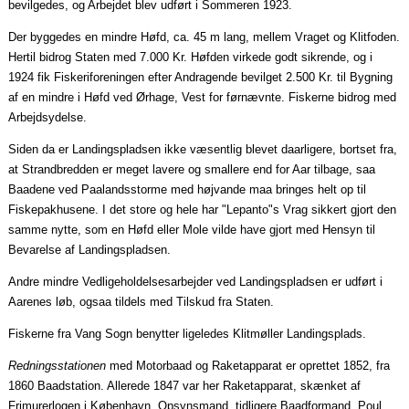
bevilgedes, og Arbejdet blev udført i Sommeren 1923.
Der byggedes en mindre
Høfd
, ca. 45 m lang, mellem Vraget og Klitfoden.
Hertil bidrog Staten med 7.000 Kr. Høfden virkede godt sikrende, og i
1924 fik Fiskeriforeningen efter Andragende bevilget 2.500 Kr. til Bygning
af en mindre i
Høfd
ved Ørhage, Vest for førnævnte. Fiskerne bidrog med
Arbejdsydelse.
Siden da er Landingspladsen ikke væsentlig blevet
daarligere
, bortset fra,
at Strandbredden er meget lavere og smallere end for
Aar
tilbage,
saa
Baadene
ved
Paalandsstorme
med højvande
maa
bringes helt op til
Fiskepakhusene. I det store og hele har "
Lepanto"s
Vrag sikkert gjort den
samme nytte, som en
Høfd
eller Mole vilde have gjort med Hensyn til
Bevarelse af Landingspladsen.
Andre mindre Vedligeholdelsesarbejder ved Landingspladsen er udført i
Aarenes
løb,
ogsaa
tildels
med Tilskud fra Staten.
Fiskerne fra Vang Sogn benytter ligeledes Klitmøller Landingsplads.
Redningsstationen
med
Motorbaad
og Raketapparat er oprettet 1852, fra
1860 Baadstation. Allerede 1847 var her Raketapparat, skænket af
Frimurerlogen i København. Opsynsmand, tidligere Baadformand, Poul