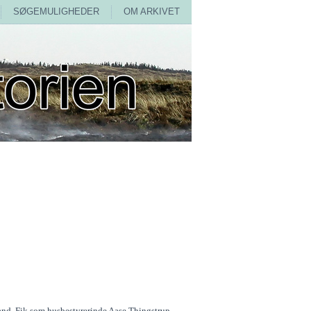
SØGEMULIGHEDER
OM ARKIVET
and. Fik som husbestyrerinde Aase Thingstrup