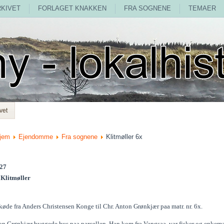
RKIVET
FORLAGET KNAKKEN
FRA SOGNENE
TEMAER
vet
jem
Ejendomme
Fra sognene
Klitmøller 6x
127
. Klitmøller
køde fra Anders Christensen Konge til Chr. Anton Grønkjær paa matr. nr. 6x.
on Grønkjær byggede hus paa parcellen. Han kom fra Vangsaa, var fisker og enkem