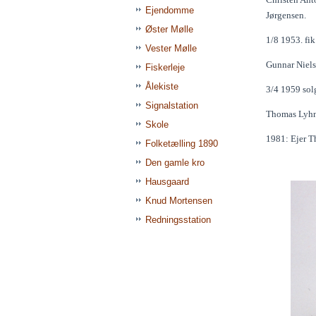
Ejendomme
Jørgensen.
Øster Mølle
1/8 1953. fi
Vester Mølle
Gunnar Niels
Fiskerleje
Ålekiste
3/4 1959 solg
Signalstation
Thomas Lyhne
Skole
1981: Ejer 
Folketælling 1890
Den gamle kro
Hausgaard
Knud Mortensen
Redningsstation