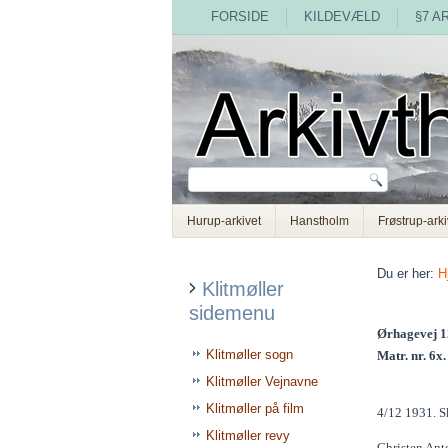
FORSIDE
KILDEVÆLD
§7 A
Hurup-arkivet
Hanstholm
Frøstrup-arki
Du er her:
H
Klitmøller
sidemenu
Ørhagevej 
Klitmøller sogn
Matr. nr. 6x
Klitmøller Vejnavne
Klitmøller på film
4/12 1931. S
Klitmøller revy
Christen Ant