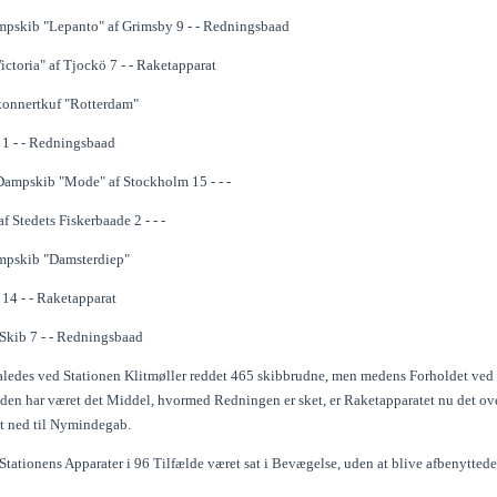
pskib "Lepanto" af Grimsby 9 - - Redningsbaad
ctoria" af Tjockö 7 - - Raketapparat
konnertkuf "Rotterdam"
 1 - - Redningsbaad
ampskib "Mode" af Stockholm 15 - - -
f Stedets Fiskerbaade 2 - - -
mpskib "Damsterdiep"
 14 - - Raketapparat
Skib 7 - - Redningsbaad
saaledes ved Stationen Klitmøller reddet 465 skibbrudne, men medens Forholdet ved d
en har været det Middel, hvormed Redningen er sket, er Raketapparatet nu det over
lt ned til Nymindegab.
tationens Apparater i 96 Tilfælde været sat i Bevægelse, uden at blive afbenyttede