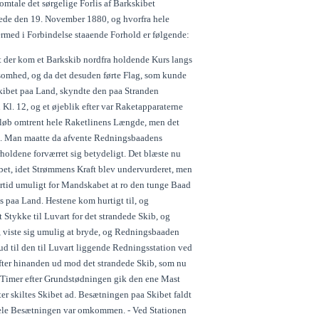
mtale det sørgelige Forlis af Barkskibet
ede den 19. November 1880, og hvorfra hele
ed i Forbindelse staaende Forhold er følgende:
der kom et Barkskib nordfra holdende Kurs langs
somhed, og da det desuden førte Flag, som kunde
e Skibet paa Land, skyndte den paa Stranden
Kl. 12, og et øjeblik efter var Raketapparaterne
 udløb omtrent hele Raketlinens Længde, men det
and. Man maatte da afvente Redningsbaadens
oldene forværret sig betydeligt. Det blæste nu
ibet, idet Strømmens Kraft blev undervurderet, men
lertid umuligt for Mandskabet at ro den tunge Baad
s paa Land. Hestene kom hurtigt til, og
tykke til Luvart for det strandede Skib, og
e, viste sig umulig at bryde, og Redningsbaaden
ud til den til Luvart liggende Redningsstation ved
fter hinanden ud mod det strandede Skib, som nu
 2 Timer efter Grundstødningen gik den ene Mast
ter skiltes Skibet ad. Besætningen paa Skibet faldt
 hele Besætningen var omkommen. - Ved Stationen