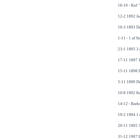
16-10 - Kuf "
12-2 1892 Ja
10-3 1893 Da
1-11 - 1 af S
23-1 1895 3 a
17-11 1897 1 
15-11 1898 D
5-11 1899 Da
10-8 1902 Ku
14-12 - Barks
19-2 1904 1 a
20-11 1905 3
31-12 1907 D