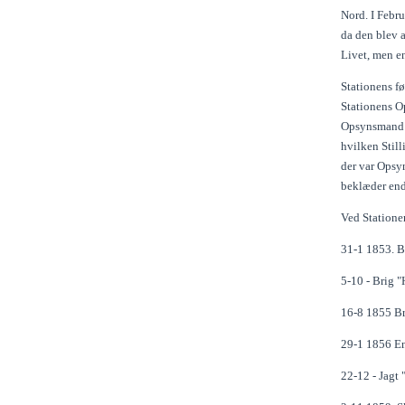
Nord. I Febr
da den blev 
Livet, men en
Stationens fø
Stationens Op
Opsynsmand t
hvilken Still
der var Opsy
beklæder end
Ved Statione
31-1 1853. B
5-10 - Brig "
16-8 1855 Bri
29-1 1856 En
22-12 - Jagt 