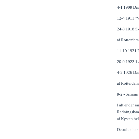
4-1 1909 Dam
12-4 1911 "Vi
24-3 1918 S
af Rotterdam
11-10 1921 D
20-9 1922 1 a
4-2 1926 Da
af Rotterdam
9-2 - Samma 
I alt er der 
Redningsbaad
af Kysten he
Desuden har S