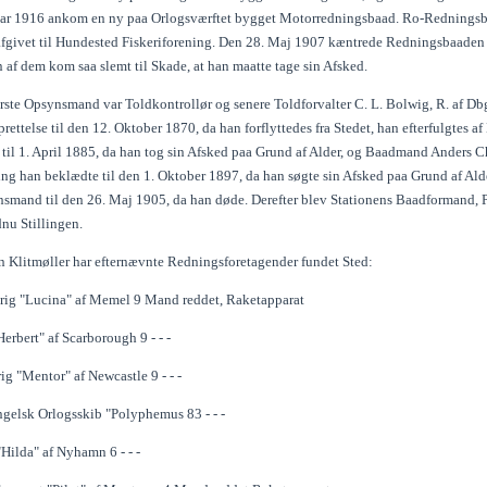
uar 1916 ankom en ny paa Orlogsværftet bygget Motorredningsbaad. Ro-Redningsba
afgivet til Hundested Fiskeriforening. Den 28. Maj 1907 kæntrede Redningsbaaden
 af dem kom saa slemt til Skade, at han maatte tage sin Afsked.
rste Opsynsmand var Toldkontrollør og senere Toldforvalter C. L. Bolwig, R. af Dbg.
rettelse til den 12. Oktober 1870, da han forflyttedes fra Stedet, han efterfulgtes
il 1. April 1885, da han tog sin Afsked paa Grund af Alder, og Baadmand Anders C
ing han beklædte til den 1. Oktober 1897, da han søgte sin Afsked paa Grund af Ald
nsmand til den 26. Maj 1905, da han døde. Derefter blev Stationens Baadformand,
nu Stillingen.
n Klitmøller har efternævnte Redningsforetagender fundet Sted:
rig "Lucina" af Memel 9 Mand reddet, Raketapparat
Herbert" af Scarborough 9 - - -
g "Mentor" af Newcastle 9 - - -
gelsk Orlogsskib "Polyphemus 83 - - -
"Hilda" af Nyhamn 6 - - -