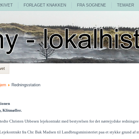
RKIVET
FORLAGET KNAKKEN
FRA SOGNENE
TEMAER
vet
jem
Redningsstation
tionen
, Klitmøller.
edte Christen Ubbesen lejekontrakt med bestyrelsen for det nørrejydske redningsvæse
ejekontrakt fra Chr. Bak Madsen til Landbrugsministeriet paa et stykke grund af mat