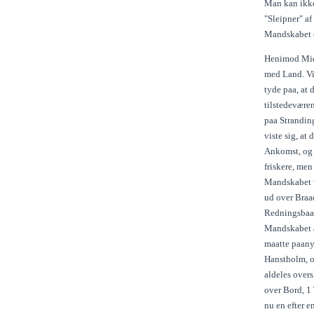
Man kan ikke,
"Sleipner" a
Mandskabet o
Henimod Midd
med Land. Vi
tyde paa, at 
tilstedeværen
paa Strandin
viste sig, a
Ankomst, og 
friskere, me
Mandskabet vi
ud over Braa
Redningsbaad
Mandskabet ar
maatte paany 
Hanstholm, o
aldeles overs
over Bord, 1 
nu en efter 