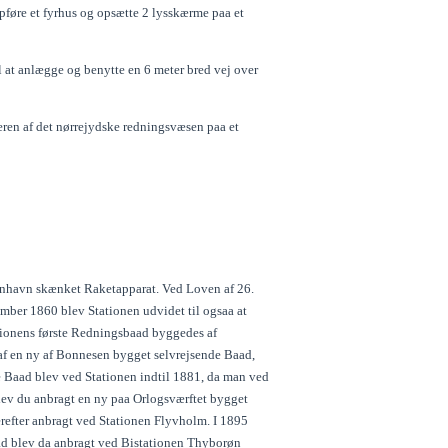
pføre et fyrhus og opsætte 2 lysskærme paa et
 at anlægge og benytte en 6 meter bred vej over
ren af det nørrejydske redningsvæsen paa et
øbenhavn skænket Raketapparat. Ved Loven af 26.
ber 1860 blev Stationen udvidet til ogsaa at
tionens første Redningsbaad byggedes af
af en ny af Bonnesen bygget selvrejsende Baad,
de Baad blev ved Stationen indtil 1881, da man ved
blev du anbragt en ny paa Orlogsværftet bygget
refter anbragt ved Stationen Flyvholm. I 1895
ad blev da anbragt ved Bistationen Thyborøn