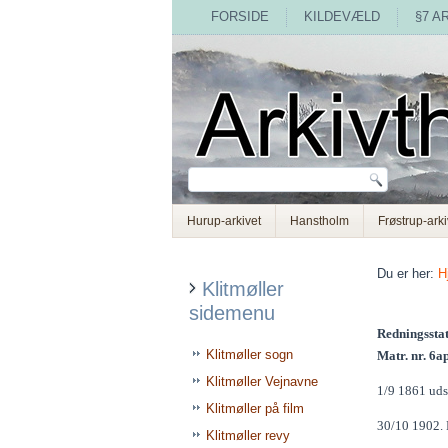
FORSIDE
KILDEVÆLD
§7 A
Hurup-arkivet
Hanstholm
Frøstrup-arki
Du er her:
H
Klitmøller
sidemenu
Redningssta
Klitmøller sogn
Matr. nr. 6ap
Klitmøller Vejnavne
1/9 1861 udst
Klitmøller på film
30/10 1902. L
Klitmøller revy