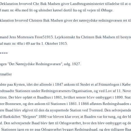
Deklaration hvorved Chr. Bak Madsen giver Landbrugsministeriet tilladelse til at o
 matr. nr. 40a med fri og uhindret kørsel dertil fra og til vejen til Ørhage.
klaration hvorved Christen Bak Madsen giver det nørrejydske redningsvæsen ret til
and Jens Mortensen Frost51915. Lejekontrakt fra Christen Bak Madsen til bestyre
f matr. nr. 40a i 49 aar fra 1. Oktober 1915.
****
ogen "Det Nørrejydske Redningsvæsen", udg. 1927.
itmøller
ldste paa Kysten, idet der allerede i 1847 ankom til Stedet et af Frimurrlogen i K
ndtraadte Stationen under Redningsvæsenets Organisation, og ved Lov af 11. Novem
tion. Der blev opført et Baadhus i 1861, hvilket senere b1ev ombygget i 1890. Sta
er Bonnesen, og den ankom til Stationen i 1861. I 1866 afløstes Redningsbaaden 
gere Baad blev afgivet til den da nyoprettede Station ved Tversted. Den selvrejsen
f Barkskibet "Slejpner" 1880 var bleven klar over, at Baaden var for tung, og der 
. Den selvrejsende Baad blev ført til Orlogsværftet, hvor den blev ombygget og de
l Stationen igen en ny paa Orlogsvæftet bygget Redningsbaad, og den tidligere Ba