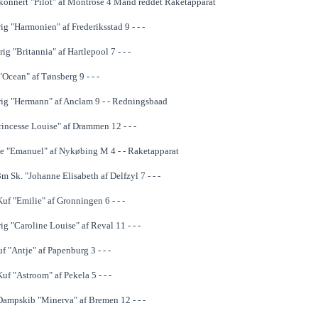
konnert "Pilot" af Montrose 4 Mand reddet Raketapparat
g "Harmonien" af Frederiksstad 9 - - -
ig "Britannia" af Hartlepool 7 - - -
"Ocean" af Tønsberg 9 - - -
ig "Hermann" af Anclam 9 - - Redningsbaad
rincesse Louise" af Drammen 12 - - -
se "Emanuel" af Nykøbing M 4 - - Raketapparat
 Sk. "Johanne Elisabeth af Delfzyl 7 - - -
uf "Emilie" af Gronningen 6 - - -
g "Caroline Louise" af Reval 11 - - -
 "Antje" af Papenburg 3 - - -
f "Astroom" af Pekela 5 - - -
ampskib "Minerva" af Bremen 12 - - -