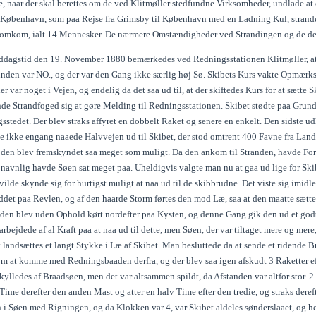
 naar der skal berettes om de ved Klitmøller stedfundne Virksomheder, undlade at o
f København, som paa Rejse fra Grimsby til København med en Ladning Kul, strand
mkom, ialt 14 Mennesker. De nærmere Omstændigheder ved Strandingen og de derm
agstid den 19. November 1880 bemærkedes ved Redningsstationen Klitmøller, at 
nden var NO., og der var den Gang ikke særlig høj Sø. Skibets Kurs vakte Opmærk
der var noget i Vejen, og endelig da det saa ud til, at der skiftedes Kurs for at sætt
de Strandfoged sig at gøre Melding til Redningsstationen. Skibet stødte paa Grund 
gsstedet. Der blev straks affyret en dobbelt Raket og senere en enkelt. Den sidste
t de ikke engang naaede Halvvejen ud til Skibet, der stod omtrent 400 Favne fra L
den blev fremskyndet saa meget som muligt. Da den ankom til Stranden, havde Forh
n navnlig havde Søen sat meget paa. Uheldigvis valgte man nu at gaa ud lige for Sk
lde skynde sig for hurtigst muligt at naa ud til de skibbrudne. Det viste sig imid
ddet paa Revlen, og af den haarde Storm førtes den mod Læ, saa at den maatte sætte
en blev uden Ophold kørt nordefter paa Kysten, og denne Gang gik den ud et godt S
bejdede af al Kraft paa at naa ud til dette, men Søen, der var tiltaget mere og mer
landsættes et langt Stykke i Læ af Skibet. Man besluttede da at sende et ridende B
m at komme med Redningsbaaden derfra, og der blev saa igen afskudt 3 Raketter e
kylledes af Braadsøen, men det var altsammen spildt, da Afstanden var altfor stor.
Time derefter den anden Mast og atter en halv Time efter den tredie, og straks deref
en i Søen med Rigningen, og da Klokken var 4, var Skibet aldeles sønderslaaet, og