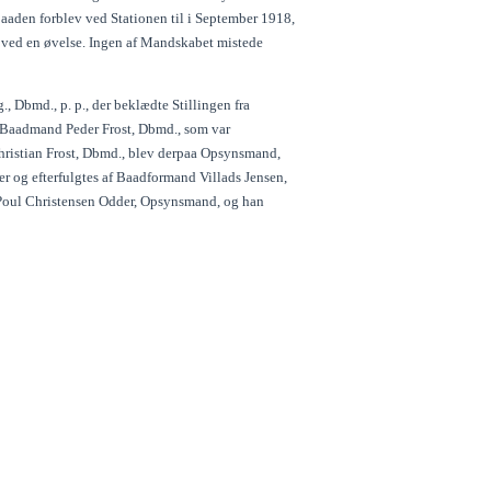
aden forblev ved Stationen til i September 1918,
 ved en øvelse. Ingen af Mandskabet mistede
, Dbmd., p. p., der beklædte Stillingen fra
 af Baadmand Peder Frost, Dbmd., som var
hristian Frost, Dbmd., blev derpaa Opsynsmand,
er og efterfulgtes af Baadformand Villads Jensen,
 Poul Christensen Odder, Opsynsmand, og han