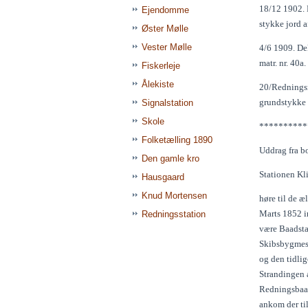
18/12 1902. 
Ejendomme
stykke jord af
Øster Mølle
Vester Mølle
4/6 1909. De
matr. nr. 40a.
Fiskerleje
Ålekiste
20/Redningsm
grundstykke a
Signalstation
Skole
**********
Folketælling 1890
Uddrag fra b
Den gamle kro
Stationen Kl
Hausgaard
Knud Mortensen
høre til de æ
Marts 1852 i
Redningsstation
være Baadsta
Skibsbygmest
og den tidli
Strandingen a
Redningsbaad
ankom der ti