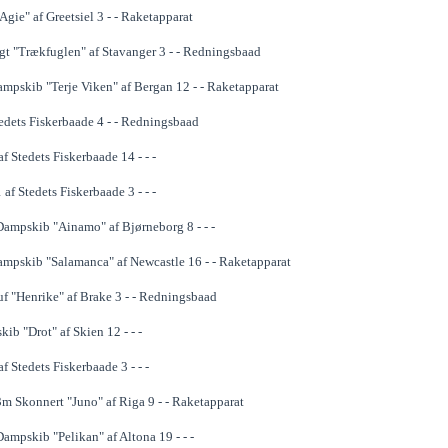
Agie" af Greetsiel 3 - - Raketapparat
gt "Trækfuglen" af Stavanger 3 - - Redningsbaad
mpskib "Terje Viken" af Bergan 12 - - Raketapparat
tedets Fiskerbaade 4 - - Redningsbaad
f Stedets Fiskerbaade 14 - - -
af Stedets Fiskerbaade 3 - - -
ampskib "Ainamo" af Bjørneborg 8 - - -
mpskib "Salamanca" af Newcastle 16 - - Raketapparat
f "Henrike" af Brake 3 - - Redningsbaad
kib "Drot" af Skien 12 - - -
f Stedets Fiskerbaade 3 - - -
m Skonnert "Juno" af Riga 9 - - Raketapparat
ampskib "Pelikan" af Altona 19 - - -