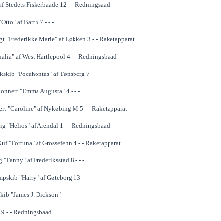
af Stedets Fiskerbaade 12 - - Redningsaad
Otto" af Barth 7 - - -
gt "Frederikke Marie" af Løkken 3 - - Raketapparat
halia" af West Hartlepool 4 - - Redningsbaad
kskib "Pocahontas" af Tønsberg 7 - - -
onnert "Emma Augusta" 4 - - -
ert "Caroline" af Nykøbing M 5 - - Raketapparat
ig "Helios" af Arendal 1 - - Redningsbaad
uf "Fortuna" af Grossefehn 4 - - Raketapparat
 "Fanny" af Frederiksstad 8 - - -
pskib "Harry" af Gøteborg 13 - - -
kib "James J. Dickson"
19 - - Redningsbaad