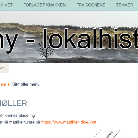
RKIVET
FORLAGET KNAKKEN
FRA SOGNENE
TEMAER
vet
jem
Klitmøller menu
MØLLER
triklernes placering
er på matrikelnumre på
https://www.matriklen.dk/#/kort