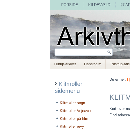
FORSIDE
KILDEVÆLD
§7 A
Hurup-arkivet
Hanstholm
Frøstrup-arki
Du er her:
H
Klitmøller
sidemenu
KLIT
Klitmøller sogn
Kort over ma
Klitmøller Vejnavne
Find adress
Klitmøller på film
Klitmøller revy