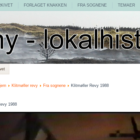
RKIVET
FORLAGET KNAKKEN
FRA SOGNENE
TEMAER
vet
jem
Klitmøller revy
Fra sognene
Klitmøller Revy 1988
Revy 1988