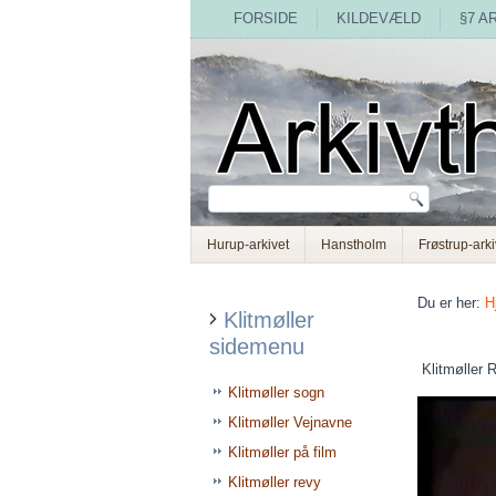
FORSIDE
KILDEVÆLD
§7 A
Hurup-arkivet
Hanstholm
Frøstrup-arki
Du er her:
H
Klitmøller
sidemenu
Klitmøller 
Klitmøller sogn
Klitmøller Vejnavne
Klitmøller på film
Klitmøller revy