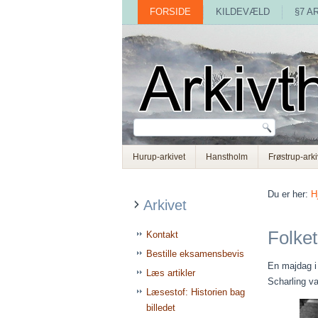
FORSIDE
KILDEVÆLD
§7 A
Hurup-arkivet
Hanstholm
Frøstrup-arki
Du er her:
H
Arkivet
Folket
Kontakt
Bestille eksamensbevis
En majdag i
Læs artikler
Scharling va
Læsestof: Historien bag
billedet