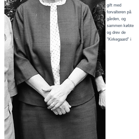
gift med
forvalteren på
gården, og
sammen købte
og drev de
"Kirkegaard" i