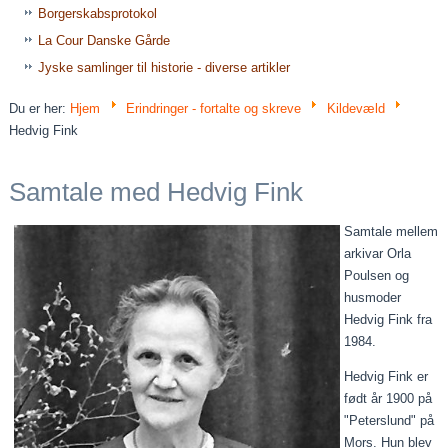
Borgerskabsprotokol
La Cour Danske Gårde
Jyske samlinger til historie - diverse artikler
Du er her:
Hjem
Erindringer - fortalte og skreve
Kildevæld
Hedvig Fink
Samtale med Hedvig Fink
Samtale mellem
arkivar Orla
Poulsen og
husmoder
Hedvig Fink fra
1984.
Hedvig Fink er
født år 1900 på
"Peterslund" på
Mors. Hun blev