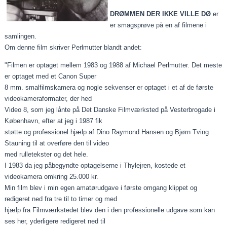
DRØMMEN DER IKKE VILLE DØ
er
er smagsprøve på en af filmene i
samlingen.
Om denne film skriver Perlmutter blandt andet:
"Filmen er optaget mellem 1983 og 1988 af Michael Perlmutter. Det meste
er optaget med et Canon Super
8 mm. smalfilmskamera og nogle sekvenser er optaget i et af de første
videokameraformater, der hed
Video 8, som jeg lånte på Det Danske Filmværksted på Vesterbrogade i
København, efter at jeg i 1987 fik
støtte og professionel hjælp af Dino Raymond Hansen og Bjørn Tving
Stauning til at overføre den til video
med rulletekster og det hele.
I 1983 da jeg påbegyndte optagelserne i Thylejren, kostede et
videokamera omkring 25.000 kr.
Min film blev i min egen amatørudgave i første omgang klippet og
redigeret ned fra tre til to timer og med
hjælp fra Filmværkstedet blev den i den professionelle udgave som kan
ses her, yderligere redigeret ned til