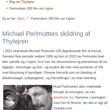
Bog om Thylejren
Perlmutters 100 film om Lejren
Du er her:
Hjem
Perlmutters 100 film om Lejren
Michael Perlmutters skildring af
Thylejren
I 2022 skænkede Michael Permutter 100 digitaliserede film til Arkivet.
Gennem flere perioder mellem 1984 og frem til 2022 har Perlmutter boet
eller opholdt sig i Lejren, hvor han har dokumenteret og portrætteret alt fra
dagligliv, stemninger og fest - og krydret det hele med portrætter af folk
med tilknytning til lejrmiljøet. Filmene fremstår som en blanding af
billedmontager, lydoptagelser - og fremstillinger i en skøn blanding.
Hvad Perlmutters arkiv indeholder
fremgår af oversigten, du kan
downloade her
. Numrene i oversigten
viser hen til filmene, der alle er lagt på
Youtube.com