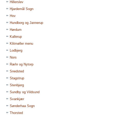
Hillerslev
Hjardemål Sogn
Hov
Hundborg og Jannerup
Hørdum
Kallerup
Klitmøller menu
Lodbjerg
Nors
Ræhr og Nytorp
Snedsted
Stagstrup
Stenbjerg
Sundby og Vildsund
Svankjær
Sønderhaa Sogn
Thorsted