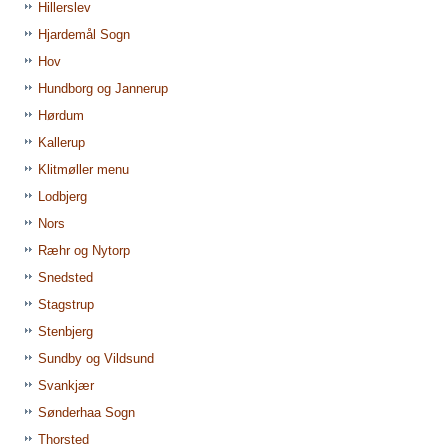
Hillerslev
Hjardemål Sogn
Hov
Hundborg og Jannerup
Hørdum
Kallerup
Klitmøller menu
Lodbjerg
Nors
Ræhr og Nytorp
Snedsted
Stagstrup
Stenbjerg
Sundby og Vildsund
Svankjær
Sønderhaa Sogn
Thorsted