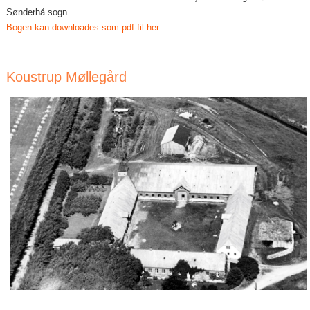
Sønderhå sogn.
Bogen kan downloades som pdf-fil her
Koustrup Møllegård