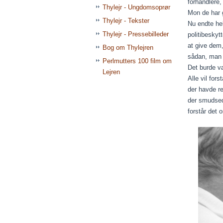
forhandlere,
Thylejr - Ungdomsoprør
Mon de har g
Thylejr - Tekster
Nu endte hel
Thylejr - Pressebilleder
politibeskyt
at give dem,
Bog om Thylejren
sådan, man s
Perlmutters 100 film om
Det burde v
Lejren
Alle vil for
der havde re
der smudsede
forstår det 