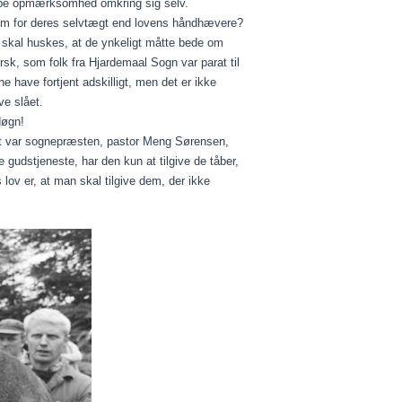
 skabe opmærksomhed omkring sig selv.
e dem for deres selvtægt end lovens håndhævere?
det skal huskes, at de ynkeligt måtte bede om
sk, som folk fra Hjardemaal Sogn var parat til
e have fortjent adskilligt, men det er ikke
ve slået.
døgn!
n det var sognepræsten, pastor Meng Sørensen,
gudstjeneste, har den kun at tilgive de tåber,
 lov er, at man skal tilgive dem, der ikke