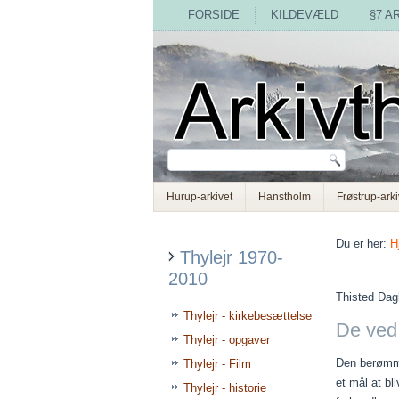
FORSIDE
KILDEVÆLD
§7 A
Hurup-arkivet
Hanstholm
Frøstrup-arki
Du er her:
H
Thylejr 1970-
2010
Thisted Dag
Thylejr - kirkebesættelse
De ved 
Thylejr - opgaver
Den berømmed
Thylejr - Film
et mål at bl
Thylejr - historie