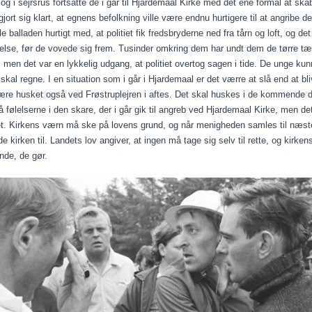
 og i sejrsrus fortsatte de i går til Hjardemaal Kirke med det ene formål at
jort sig klart, at egnens befolkning ville være endnu hurtigere til at angrib
e balladen hurtigt med, at politiet fik fredsbryderne ned fra tårn og loft, og 
telse, før de vovede sig frem. Tusinder omkring dem har undt dem de tørre tær
 men det var en lykkelig udgang, at politiet overtog sagen i tide. De unge kunn
kal regne. I en situation som i går i Hjardemaal er det værre at slå end at bli
ære husket også ved Frøstruplejren i aftes. Det skal huskes i de kommende 
stå følelserne i den skare, der i går gik til angreb ved Hjardemaal Kirke, me
t. Kirkens værn må ske på lovens grund, og når menigheden samles til næste 
 kirken til. Landets lov angiver, at ingen må tage sig selv til rette, og kirkens
onde, de gør.