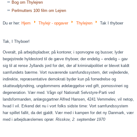
Bog om Thylejren
Perlmutters 100 film om Lejren
Du er her:
Hjem
Thylejr - opgaver
Thylejren
Tak I thyboer
Tak, I Thyboer!
Overalt, på arbejdspladser, på kontorer, i sporvogne og busser, lyder
begejstrede hyldestord til de gæve thyboer, der endelig – endelig – gav
sig til at rense Jyllands jord for det, der af kriminalpolitiet er blevet kaldt
samfundets bærme. Vort nuværende samfundssystem, det vejledende,
indirekte, repræsentative demokrati byder kun på fornedrelse og
skatteudplyndring, ungdommens ødelæggelse ved gift, pornosvineri og
degeneration. Vær med. Vågn op! Nationalt Selvstyre-Parti ved
landsformanden, anlægsgartner Alfred Hansen, 4241 Vemmelev, vil netop,
hvad I vil. Erkend det nu i vort folks sidste time: Vort samfundssystem
har spillet fallit, da det gjaldt. Vær med i kampen for det ny Danmark, vær
med i arbejdsæslernes oprør.
Risskov, 2. september 1970