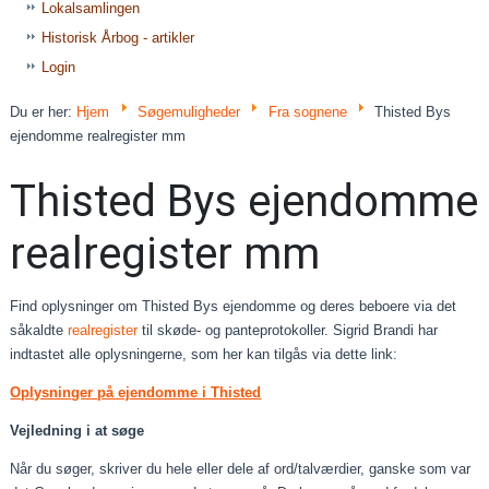
Lokalsamlingen
Historisk Årbog - artikler
Login
Du er her:
Hjem
Søgemuligheder
Fra sognene
Thisted Bys
ejendomme realregister mm
Thisted Bys ejendomme
realregister mm
Find oplysninger om Thisted Bys ejendomme og deres beboere via det
såkaldte
realregister
til skøde- og panteprotokoller. Sigrid Brandi har
indtastet alle oplysningerne, som her kan tilgås via dette link:
Oplysninger på ejendomme i Thisted
Vejledning i at søge
Når du søger, skriver du hele eller dele af ord/talværdier, ganske som var