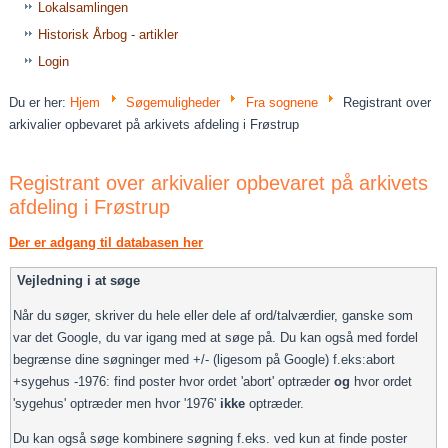
Lokalsamlingen
Historisk Årbog - artikler
Login
Du er her:
Hjem
Søgemuligheder
Fra sognene
Registrant over
arkivalier opbevaret på arkivets afdeling i Frøstrup
Registrant over arkivalier opbevaret på arkivets
afdeling i Frøstrup
Der er adgang til databasen her
Vejledning i at søge
Når du søger, skriver du hele eller dele af ord/talværdier, ganske som
var det Google, du var igang med at søge på. Du kan også med fordel
begrænse dine søgninger med +/- (ligesom på Google) f.eks:abort
+sygehus -1976: find poster hvor ordet 'abort' optræder
og
hvor ordet
'sygehus' optræder men hvor '1976'
ikke
optræder.
Du kan også søge kombinere søgning f.eks. ved kun at finde poster