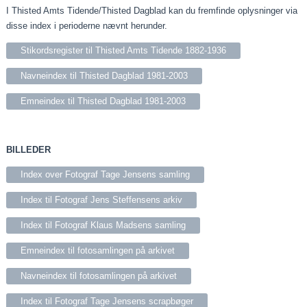
I Thisted Amts Tidende/Thisted Dagblad kan du fremfinde oplysninger via
disse index i perioderne nævnt herunder.
Stikordsregister til Thisted Amts Tidende 1882-1936
Navneindex til Thisted Dagblad 1981-2003
Emneindex til Thisted Dagblad 1981-2003
BILLEDER
Index over Fotograf Tage Jensens samling
Index til Fotograf Jens Steffensens arkiv
Index til Fotograf Klaus Madsens samling
Emneindex til fotosamlingen på arkivet
Navneindex til fotosamlingen på arkivet
Index til Fotograf Tage Jensens scrapbøger