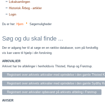
Lokalsamlingen
Historisk Årbog - artikler
Login
Du er her:
Hjem
Søgemuligheder
Søg og du skal finde ...
Der er adgang her til at søge en en række databaser, som på forskellig
vis kan være til hjælp i din forskning.
ARKIVALIER
Arkivet har tre afdelinger i henholdsvis Thisted, Hurup og Frøstrup.
Registrant over arkivets arkivalier med oprindelse i den gamle Thisted
Registrant over arkivets arkivalier med oprindelse i den gamle Sydthy 
Registrant over arkivalier opbevaret på arkivets afdeling i Frøstrup
AVISER