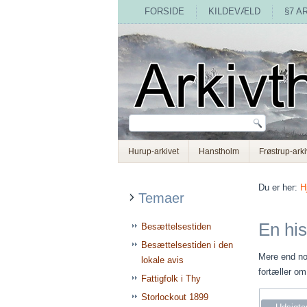
FORSIDE
KILDEVÆLD
§7 A
Hurup-arkivet
Hanstholm
Frøstrup-arki
Du er her:
H
Temaer
En his
Besættelsestiden
Besættelsestiden i den
Mere end nog
lokale avis
fortæller o
Fattigfolk i Thy
Storlockout 1899