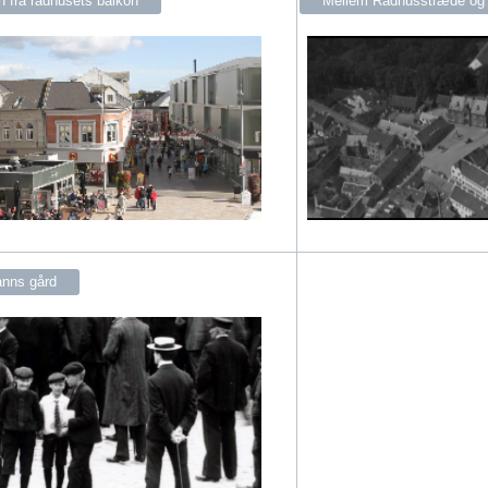
n fra rådhusets balkon
Mellem Rådhusstræde og
nns gård