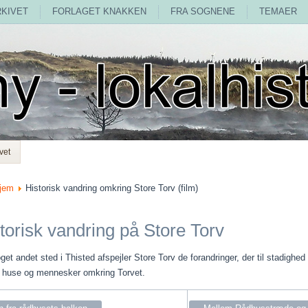
RKIVET
FORLAGET KNAKKEN
FRA SOGNENE
TEMAER
vet
jem
Historisk vandring omkring Store Torv (film)
torisk vandring på Store Torv
et andet sted i Thisted afspejler Store Torv de forandringer, der til stadighed 
m huse og mennesker omkring Torvet.