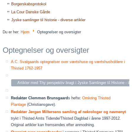
Borgerskabsprotokol
La Cour Danske Gårde
Jyske samlinger til historie - diverse artikler
Du er her:
Hjem
Optegnelser og oversigter
Optegnelser og oversigter
A.C. Svalgaards optegnelser over værtshuse og værtshusholdere i
Thisted 1762-1957
Artikler med Thy perspektiv bragt i Jyske Samlinger til Historie - i
Redaktør Clemmen Brunsgaard
s hefte:
Omkring Thisted
Plantage
(Christiansgave).
Redaktør Jørgen Miltersens samling af nekrologer og navnenyt
trykt i Thisted Amts Tidende/Thisted Dagblad i årene 1997-2012.
Original artikler kan fremsendes efter anmodning.