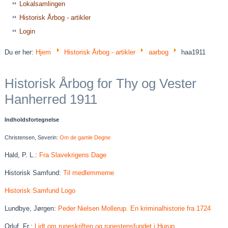
Lokalsamlingen
Historisk Årbog - artikler
Login
Du er her:
Hjem
Historisk Årbog - artikler
aarbog
haa1911
Historisk Årbog for Thy og Vester
Hanherred 1911
Indholdsfortegnelse
Christensen, Severin:
Om de gamle Degne
Hald, P. L.:
Fra Slavekrigens Dage
Historisk Samfund:
Til medlemmerne
Historisk Samfund Logo
Lundbye, Jørgen:
Peder Nielsen Mollerup. En kriminalhistorie fra 1724
Orluf, Fr.:
Lidt om runeskriften og runestensfundet i Hurup