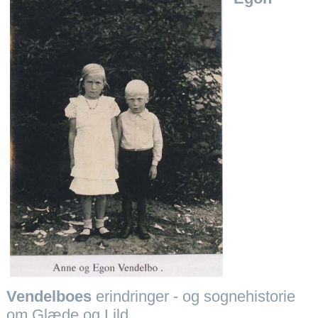
Vendelboes
erindringer - og sognehistorie
om Glæde og Lild