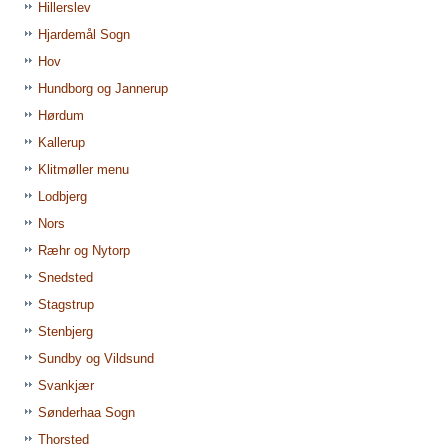
Hillerslev
Hjardemål Sogn
Hov
Hundborg og Jannerup
Hørdum
Kallerup
Klitmøller menu
Lodbjerg
Nors
Ræhr og Nytorp
Snedsted
Stagstrup
Stenbjerg
Sundby og Vildsund
Svankjær
Sønderhaa Sogn
Thorsted