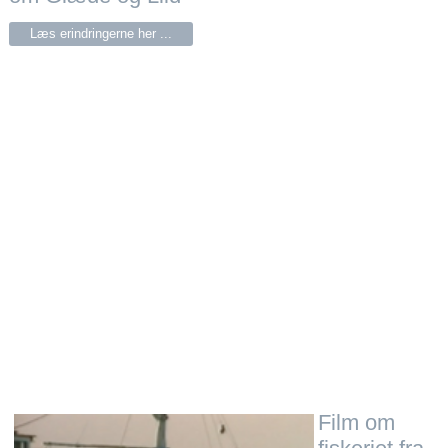
Læs erindringerne her ...
Film om