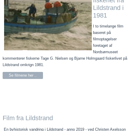
fiskeriet fra
Lildstrand i
1981
I to timelange film
baseret på
filmoptagelser
foretaget af
Nordsømuseet
kommenterer fiskerne Tage G. Nielsen og Bjarne Holmgaard fiskerlivet på
Lildstrand omkrign 1981.
Se filmene her ..
Film fra Lildstrand
En byhistorisk vandring i Lildstrand - anno 2019 - ved Christen Axelsson