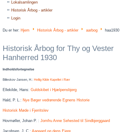
Lokalsamlingen
Historisk Årbog - artikler
Login
Du er her:
Hjem
Historisk Årbog - artikler
aarbog
haa1930
Historisk Årbog for Thy og Vester
Hanherred 1930
Indholdsfortegnelse
Billeskov-Jansen, H.:
Hellig Kilde Kapellet i Rær
Ellekilde, Hans:
Guldskibet i Hjælpensbjerg
Hald, P. L.:
Nye Bøger vedrørende Egnens Historie
Historisk Møde i Fjerritslev
Hovmøller, Johan P. :
Jomfru Anne Sehested til Sindbjerggaard
Jacobsen, J. C.:
Aagaard og dens Ejere