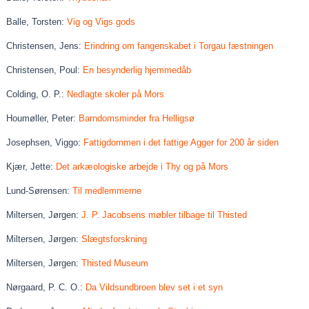
Balle, Torsten:
Vig og Vigs gods
Christensen, Jens:
Erindring om fangenskabet i Torgau fæstningen
Christensen, Poul:
En besynderlig hjemmedåb
Colding, O. P.:
Nedlagte skoler på Mors
Houmøller, Peter:
Barndomsminder fra Helligsø
Josephsen, Viggo:
Fattigdommen i det fattige Agger for 200 år siden
Kjær, Jette:
Det arkæologiske arbejde i Thy og på Mors
Lund-Sørensen:
Til medlemmerne
Miltersen, Jørgen:
J. P. Jacobsens møbler tilbage til Thisted
Miltersen, Jørgen:
Slægtsforskning
Miltersen, Jørgen:
Thisted Museum
Nørgaard, P. C. O.:
Da Vildsundbroen blev set i et syn