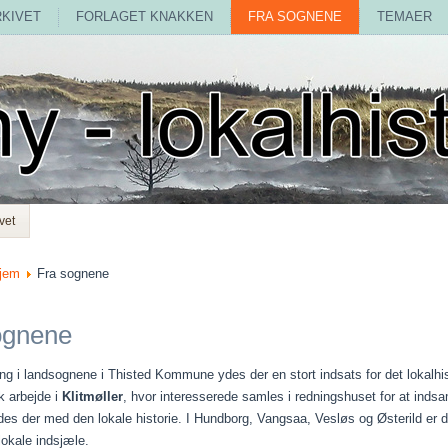
RKIVET
FORLAGET KNAKKEN
FRA SOGNENE
TEMAER
vet
jem
Fra sognene
ognene
g i landsognene i Thisted Kommune ydes der en stort indsats for det lokalhis
sk arbejde i
Klitmøller
, hvor interesserede samles i redningshuset for at inds
des der med den lokale historie. I Hundborg, Vangsaa, Vesløs og Østerild er d
lokale indsjæle.