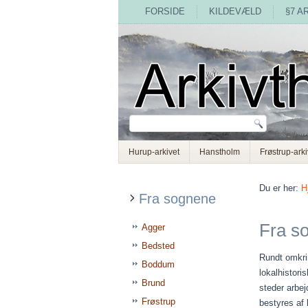
FORSIDE
KILDEVÆLD
§7 A
Hurup-arkivet
Hanstholm
Frøstrup-arki
Du er her:
H
Fra sognene
Fra s
Agger
Bedsted
Rundt omkrin
Boddum
lokalhistori
Brund
steder arbej
Frøstrup
bestyres af 