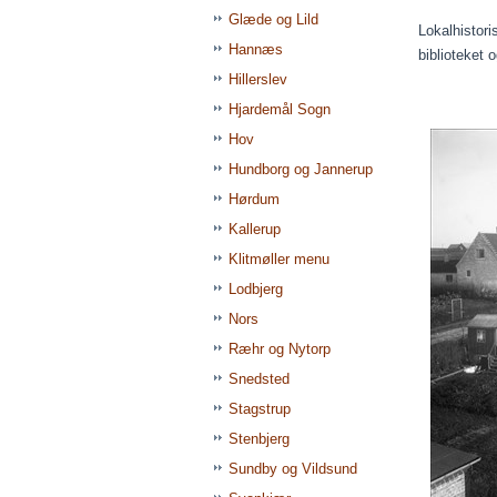
Glæde og Lild
Lokalhistori
Hannæs
biblioteket 
Hillerslev
Hjardemål Sogn
Hov
Hundborg og Jannerup
Hørdum
Kallerup
Klitmøller menu
Lodbjerg
Nors
Ræhr og Nytorp
Snedsted
Stagstrup
Stenbjerg
Sundby og Vildsund