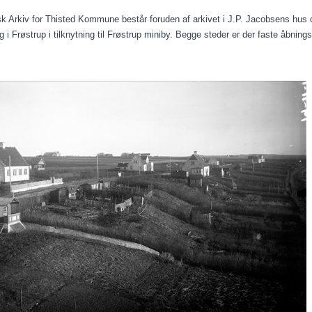
sk Arkiv for Thisted Kommune består foruden af arkivet i J.P. Jacobsens hus ogs
og i Frøstrup i tilknytning til Frøstrup miniby. Begge steder er der faste åbning