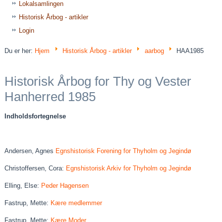
Lokalsamlingen
Historisk Årbog - artikler
Login
Du er her:
Hjem
Historisk Årbog - artikler
aarbog
HAA1985
Historisk Årbog for Thy og Vester
Hanherred 1985
Indholdsfortegnelse
Andersen, Agnes
Egnshistorisk Forening for Thyholm og Jegindø
Christoffersen, Cora:
Egnshistorisk Arkiv for Thyholm og Jegindø
Elling, Else:
Peder Hagensen
Fastrup, Mette:
Kære medlemmer
Fastrup, Mette:
Kære Moder