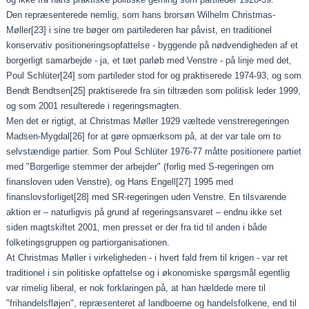
Den repræsenterede nemlig, som hans brorsøn Wilhelm Christmas-
Møller
[23]
i sine tre bøger om partilederen har påvist, en traditionel
konservativ positioneringsopfattelse - byggende på nødvendigheden af et
borgerligt samarbejde - ja, et tæt parløb med Venstre - på linje med det,
Poul Schlüter
[24]
som partileder stod for og praktiserede 1974-93, og som
Bendt Bendtsen
[25]
praktiserede fra sin tiltræden som politisk leder 1999,
og som 2001 resulterede i regeringsmagten.
Men det er rigtigt, at Christmas Møller 1929 væltede venstreregeringen
Madsen-Mygdal
[26]
for at gøre opmærksom på, at der var tale om to
selvstændige partier. Som Poul Schlüter 1976-77 måtte positionere partiet
med "Borgerlige stemmer der arbejder" (forlig med S-regeringen om
finansloven uden Venstre), og Hans Engell
[27]
1995 med
finanslovsforliget
[28]
med SR-regeringen uden Venstre. En tilsvarende
aktion er – naturligvis på grund af regeringsansvaret – endnu ikke set
siden magtskiftet 2001, men presset er der fra tid til anden i både
folketingsgruppen og partiorganisationen.
At Christmas Møller i virkeligheden - i hvert fald frem til krigen - var ret
traditionel i sin politiske opfattelse og i økonomiske spørgsmål egentlig
var rimelig liberal, er nok forklaringen på, at han hældede mere til
"frihandelsfløjen", repræsenteret af landboerne og handelsfolkene, end til