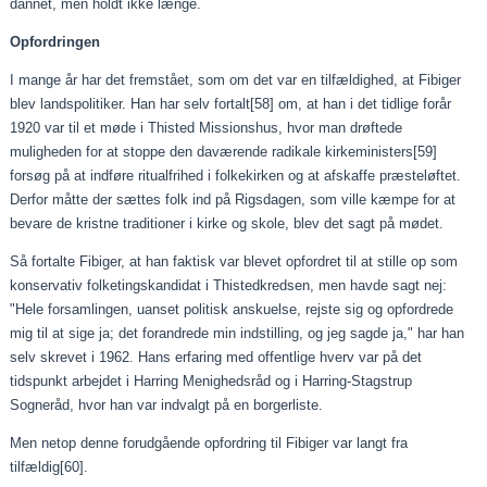
dannet, men holdt ikke længe.
Opfordringen
I mange år har det fremstået, som om det var en tilfældighed, at Fibiger
blev landspolitiker. Han har selv fortalt
[58]
om, at han i det tidlige forår
1920 var til et møde i Thisted Missionshus, hvor man drøftede
muligheden for at stoppe den daværende radikale kirkeministers
[59]
forsøg på at indføre ritualfrihed i folkekirken og at afskaffe præsteløftet.
Derfor måtte der sættes folk ind på Rigsdagen, som ville kæmpe for at
bevare de kristne traditioner i kirke og skole, blev det sagt på mødet.
Så fortalte Fibiger, at han faktisk var blevet opfordret til at stille op som
konservativ folketingskandidat i Thistedkredsen, men havde sagt nej:
"Hele forsamlingen, uanset politisk anskuelse, rejste sig og opfordrede
mig til at sige ja; det forandrede min indstilling, og jeg sagde ja," har han
selv skrevet i 1962. Hans erfaring med offentlige hverv var på det
tidspunkt arbejdet i Harring Menighedsråd og i Harring-Stagstrup
Sogneråd, hvor han var indvalgt på en borgerliste.
Men netop denne forudgående opfordring til Fibiger var langt fra
tilfældig
[60]
.