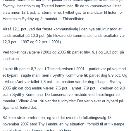
Sydthy, Hanstholm og Thisted kommuner, fik de to konservative lister
tilsammen 12,1 pct. af stemmerne, hvilket gav to mandater til listen for
Hanstholm-Sydthy og ét mandat til Thistedlisten.
Altså 12,1 pct. ved det første kommunalvalg i den nye struktur mod et
landsresultat på 10,3 pct. (de tilsvarende kommunale landsresultater var
12,3 pct. i 1997 og 9,2 pct. i 2001).
Ved folketingsvalgene i 2001 og 2005 fik partiet hhv. 9,1 og 10,3 pct. på
landsplan.
Lokalt fik partiet 8,7 pct. i Thistedkredsen i 2001 – partiet var på vej mod
et byparti, sagde man, men i Sydthy Kommune fik partiet dog 9,9 pct. Og
i Viborg Amt var tallet 7,3 pct. Lidt bastion var der dog tilbage i Sydthy.
2005 gik det dog endnu værre: 7,5 pct. i amtet, 7,9 pct. i kredsen og 9,0
pct. i Sydthy Kommune. De konservative mistede ved fintællingen sit
mandat i Viborg Amt. Nu var det fuldbyrdet: Det var blevet et byparti på
Sjælland, forlød det.
Så kom strukturreformen, og ved det uventede folketingsvalg 13.
november 2007 stod Thy i endnu en ny situation i forhold til at tilkæmpe
sig pladser – og dermed røster – på tinge.