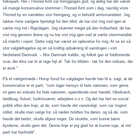
folkeparti. Her i Thisted Amt var fremgangen god, og aldrig har der været
så mange konservative stemmer i Thisted Amt som i dag, navnlig viste
Thisted by en særdeles stor fremgang, og vi beholdt amtsmandatet. Jeg
takker mine vælgere hjerteligt for den tillid, de har vist mig ved igen at
sætte mig ind i Rigsdagen. Jeg skønner meget på den trofasthed, de har
vist mig gennem årene og nu har vist mig igen ved at sætte stemmetallet
så stærkt i vejret. Dette valg har været en oplevelse for mig: At se en så
stor valgdeltagelse og en så kraftig opbakning til samlingen i vort
fædreland Danmark. – Mor Danmark kaldte, og folket gav et fuldtonende
svar, der ikke var til at tage fejl af. Tak for tilliden - tak for den indsats, der
er øvet."
På et vælgermøde i Hurup forud for valgdagen havde han bl.a. sagt, at de
konservative er et parti, "som tager hensyn til hele nationen, som gerne
vil gøre en indsats for hele nationen, spændende over handel, håndværk,
landbrug, fiskeri, funktionærer, arbejdere o.s.v. Og det har ført en social
politik efter den linje, at de, som havde det vanskeligt, som var ringest
stillet, skulle man sørge for, så nøden holdtes fra døren, og så de, som
havde det bedst, skulle afgive noget. De skuldre, som kunne bære
byrderne, skulle gøre det. Denne linje er jeg glad for at kunne sige, at mit
parti har fastholdt".