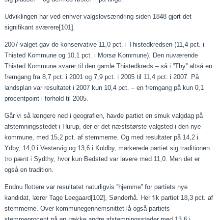
Udviklingen har ved enhver valgslovsændring siden 1848 gjort det
signifikant sværere
[101]
.
2007-valget gav de konservative 11,0 pct. i Thistedkredsen (11,4 pct. i
Thisted Kommune og 10,1 pct. i Morsø Kommune). Den nuværende
Thisted Kommune svarer til den gamle Thistedkreds – så i ”Thy” altså en
fremgang fra 8,7 pct. i 2001 og 7,9 pct. i 2005 til 11,4 pct. i 2007. På
landsplan var resultatet i 2007 kun 10,4 pct. – en fremgang på kun 0,1
procentpoint i forhold til 2005.
Går vi så længere ned i geografien, havde partiet en smuk valgdag på
afstemningsstedet i Hurup, der er det næststørste valgsted i den nye
kommune, med 15,2 pct. af stemmerne. Og med resultater på 14,2 i
Ydby, 14,0 i Vestervig og 13,6 i Koldby, markerede partiet sig traditionen
tro pænt i Sydthy, hvor kun Bedsted var lavere med 11,0. Men det er
også en tradition.
Endnu flottere var resultatet naturligvis ”hjemme” for partiets nye
kandidat, lærer Tage Leegaard
[102]
, Sønderhå. Her fik partiet 18,3 pct. af
stemmerne. Over kommunegennemsnittet lå også partiets
stemmeprocent på en række andre afstemningssteder med 13,6 i