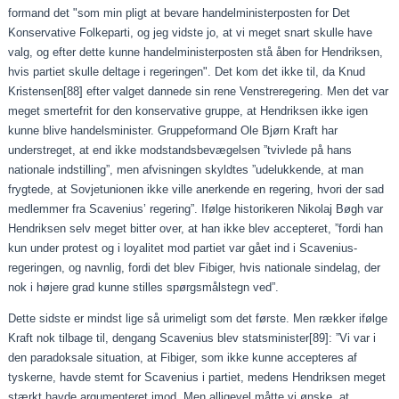
formand det "som min pligt at bevare handelministerposten for Det
Konservative Folkeparti, og jeg vidste jo, at vi meget snart skulle have
valg, og efter dette kunne handelministerposten stå åben for Hendriksen,
hvis partiet skulle deltage i regeringen". Det kom det ikke til, da Knud
Kristensen
[88]
efter valget dannede sin rene Venstreregering. Men det var
meget smertefrit for den konservative gruppe, at Hendriksen ikke igen
kunne blive handelsminister. Gruppeformand Ole Bjørn Kraft har
understreget, at end ikke modstandsbevægelsen ”tvivlede på hans
nationale indstilling”, men afvisningen skyldtes ”udelukkende, at man
frygtede, at Sovjetunionen ikke ville anerkende en regering, hvori der sad
medlemmer fra Scavenius’ regering”. Ifølge historikeren Nikolaj Bøgh var
Hendriksen selv meget bitter over, at han ikke blev accepteret, ”fordi han
kun under protest og i loyalitet mod partiet var gået ind i Scavenius-
regeringen, og navnlig, fordi det blev Fibiger, hvis nationale sindelag, der
nok i højere grad kunne stilles spørgsmålstegn ved”.
Dette sidste er mindst lige så urimeligt som det første. Men rækker ifølge
Kraft nok tilbage til, dengang Scavenius blev statsminister
[89]
: ”Vi var i
den paradoksale situation, at Fibiger, som ikke kunne accepteres af
tyskerne, havde stemt for Scavenius i partiet, medens Hendriksen meget
stærkt havde argumenteret imod. Men alligevel måtte vi ønske, at