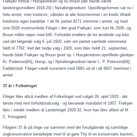
Frøkjær fortsat i Hurupkredsen og nu Bruun (der havde været
landstingsmedlem 1918-20) i Nykøbingkredsen. Opstillingsformen var nu i
hele amtet, men kredsvis, således at alle listestemmer i en kreds tilfaldt
kredsens egen kandidat. I alt fik partiet 8171 stemmer i amtet, og med
sine 5026 overtrumfede Fibiger i den grad Frøkjær, som kun fik 2505, og
Bruun måtte nøjes med 640. Forholdet imellem de tre ændrede sig ikke
ved det følgende valg 6. juli 1920, selv om partiet samlede stemmetal
faldt til 7792. Ved det tredje valg i 1920, som blev holdt 21. september,
havde både Frøkjær og Bruun givet op. I Hurupkredsen opstillede gårdejer
Kr. Pedersen
[65]
, Hurup, og i Nykøbingkredsen lærer L. P. Petersen
[66]
,
Faddersbøl. Fibiger vandt suverænt med 5891 ud af i alt 8657 stemmer i
amtet.
37 år i Folketinget
Fibiger blev altså medlem af Folketinget ved valget 26. april 1920 - det
første med rent forholdstalsvalg - og bevarede mandatet til 1957. Frøkjær
blev i stedet medlem af Landstinget 1920-32, hvor han blev afløst af M.
C. Korsgaard.
Fibigers 37 år på tinge var sammen med det forudgående og samtidige
ungkonservative benarbejde med til at gøre Thy til en konservativ bastion,