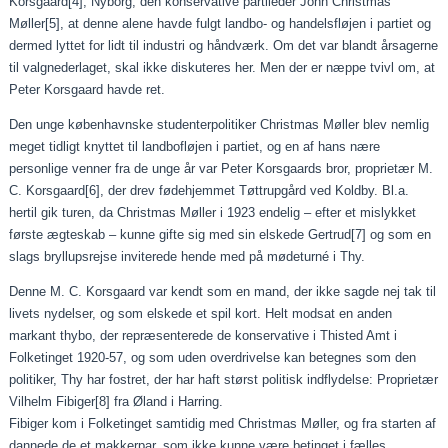
Korsgaard
[4]
, Nyborg, den konservative partileder John Christmas
Møller
[5]
, at denne alene havde fulgt landbo- og handelsfløjen i partiet og
dermed lyttet for lidt til industri og håndværk. Om det var blandt årsagerne
til valgnederlaget, skal ikke diskuteres her. Men der er næppe tvivl om, at
Peter Korsgaard havde ret.
Den unge københavnske studenterpolitiker Christmas Møller blev nemlig
meget tidligt knyttet til landbofløjen i partiet, og en af hans nære
personlige venner fra de unge år var Peter Korsgaards bror, proprietær M.
C. Korsgaard
[6]
, der drev fødehjemmet Tøttrupgård ved Koldby. Bl.a.
hertil gik turen, da Christmas Møller i 1923 endelig – efter et mislykket
første ægteskab – kunne gifte sig med sin elskede Gertrud
[7]
og som en
slags bryllupsrejse inviterede hende med på mødeturné i Thy.
Denne M. C. Korsgaard var kendt som en mand, der ikke sagde nej tak til
livets nydelser, og som elskede et spil kort. Helt modsat en anden
markant thybo, der repræsenterede de konservative i Thisted Amt i
Folketinget 1920-57, og som uden overdrivelse kan betegnes som den
politiker, Thy har fostret, der har haft størst politisk indflydelse: Proprietær
Vilhelm Fibiger
[8]
fra Øland i Harring.
Fibiger kom i Folketinget samtidig med Christmas Møller, og fra starten af
dannede de et makkerpar, som ikke kunne være betinget i fælles