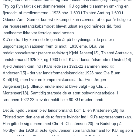
Thy og Fyn faktisk ret dominerende i KU og talte tilsammen omkring en
fjerdedel af medlemmerne - 1923 hhv. 1.500 i Thisted Amt og 1.600 i
Odense Amt. Som et kuriøst eksempel kan nævnes, at et par år tidligere
var repræsentantskabsmødet blevet udsat en god måneds tid, fordi
landboerne ikke var færdige med høsten.
KU’ere fra Thy kom i de følgende år på betydningsfulde poster i
ungdomsorganisationen frem til midt i 1930’erne. Bl.a. var
redaktionssekretær (senere redaktør) Kjeld Jensen
[13]
, Thisted Amtsavis,
landsformand 1925-29, og 1930 holdt KU sit landsrådsmøde i Thisted
[14]
.
Kjeld Jensen kom ind i KU's ledelse i 1921-22 sammen med Kr.
Andersen
[15]
- der var landsformandskandidat 1923 mod Ole Bjørn
Kraft
[16]
, men hvor en kompromiskandidat fra Fyn, Jørgen
Jørgensen
[17]
, Ullerup, endte med at blive valgt - og Chr. J.
Mortensen
[18]
. Samtidig startede de et stort opbygningsarbejde. I
sæsonen 1922-23 blev der holdt hele 90 KU-møder i amtet.
Det år, Kjeld Jensen blev landsformand, kom Ellen Kristensen
[19]
fra
Thisted som den ene af de to første kvinder ind i KU's repræsentantskab.
Hun giftede sig senere med Chr. R. Christensen
[20]
fra Badstrup på
Nordfyn, der 1929 afløste Kjeld Jensen som landsformand for KU, og som