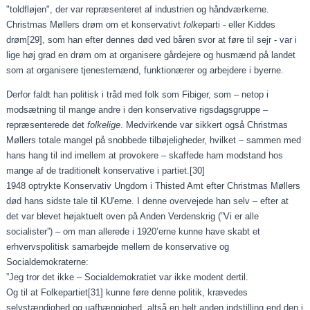
"toldfløjen", der var repræsenteret af industrien og håndværkerne.
Christmas Møllers drøm om et konservativt
folke
parti - eller Kiddes
drøm
[29]
, som han efter dennes død ved båren svor at føre til sejr - var i
lige høj grad en drøm om at organisere gårdejere og husmænd på landet
som at organisere tjenestemænd, funktionærer og arbejdere i byerne.
Derfor faldt han politisk i tråd med folk som Fibiger, som – netop i
modsætning til mange andre i den konservative rigsdagsgruppe –
repræsenterede det
folkelige
. Medvirkende var sikkert også Christmas
Møllers totale mangel på snobbede tilbøjeligheder, hvilket – sammen med
hans hang til ind imellem at provokere – skaffede ham modstand hos
mange af de traditionelt konservative i partiet.
[30]
1948 optrykte Konservativ Ungdom i Thisted Amt efter Christmas Møllers
død hans sidste tale til KU'erne. I denne overvejede han selv – efter at
det var blevet højaktuelt oven på Anden Verdenskrig (”Vi er alle
socialister”) – om man allerede i 1920’erne kunne have skabt et
erhvervspolitisk samarbejde mellem de konservative og
Socialdemokraterne:
”Jeg tror det ikke – Socialdemokratiet var ikke modent dertil.
Og til at Folkepartiet
[31]
kunne føre denne politik, krævedes
selvstændighed og uafhængighed, altså en helt anden indstilling end den i