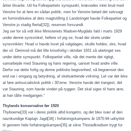
årtier tilvante. Ud fra Folkepartiets synspunkt, krævedes intet brud med
Venstre for at føre en sådan politik, men for Venstre betød det selvsagt
en formindskelse af dets magtstilling (i Landstinget havde Folkepartiet og
Venstre jo stadig flertal
[32]
); reserven forsvandt.
Jeg ser for så vidt ikke Ministeriets Madsen-Mygdals fald i marts 1929
under denne synsvinkel, hellere vil jeg se, hvad der skete under
synsvinklen: Hvad vi havde lovet på valgdagen, skulle holdes; ske, hvad
der vil. Derimod må det lille kriseforlig i oktober 1931 så ubetinget ses
under dette synspunkt. Folkepartiet ville, når det mente det rigtigt,
samarbejde med Stauning og hans regering, uanset hvad andre ville.
Derfor var dette forlig og denne politiske begivenhed, så begrænset den
end var i omgang og betydning, af skelsættende virkning. Let var det ikke
at føre antisocialistisk politik i 30’erne. Venstre havde det trangest; det
var Stauning, som havde vinden på ryggen. Det skal siges til hans ære,
at han tålte medgangen.”
Thylands konservative før 1920
Thyboerne
[33]
var i deres politik altid kongetro, og det blev især af den
navnkundige Kaptajn Jagd
[34]
i forfatningskampens år 1875-94 udnyttet
til gennem hele forfatningskampen
[35]
at sikre Thistedkredsen trygt for