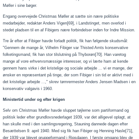
Møller i sine bøger.
Engang overvejede Christmas Møller at sætte sin nære politiske
medarbejder, redaktør Anders Vigen
[69]
, i Landstinget, men overlod i
stedet pladsen til en af Fibigers nære forbindelser inden for Indre Mission.
Tre år efter at Fibiger havde forladt politik, fik han følgende skudsmål:
"Gennem de mange år, Vilhelm Fibiger var Thisted Amts konservative
folketingsmand, fik han stor tilslutning på Thyborøn
[70]
. Han varetog
mange af vore erhvervsmæssige interesser, og vi lærte ham at kende
gennem hans virke i det kristelige og sociale arbejde ... vi er mange, der
ønsker en repræsentant på tinge, der som Fibiger i sin tid er aktivt med i
det kristelige arbejde ...," skrev tømrermester Anders Jensen Madsen i en
konservativ valgavis i 1960.
Ministertid under og efter krigen
Selv om Christmas Møller havde sluppet tøjlerne som partiformand og
politisk leder efter grundlovsnederlaget 1939, var det alligevel oplagt, at
han skulle med i den samlingsregering, Stauning dannede dagen efter
Besættelsen 9. april 1940. Med sig fik han Fibiger og Henning Hasle
[71]
,
der 1939 var blevet gruppeformand i Rigsdagen. I første omgang blev de