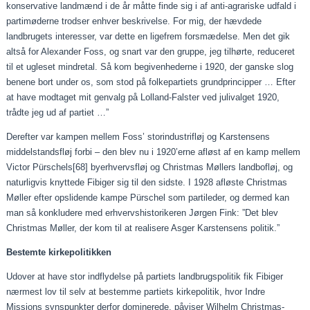
konservative landmænd i de år måtte finde sig i af anti-agrariske udfald i
partimøderne trodser enhver beskrivelse. For mig, der hævdede
landbrugets interesser, var dette en ligefrem forsmædelse. Men det gik
altså for Alexander Foss, og snart var den gruppe, jeg tilhørte, reduceret
til et ugleset mindretal. Så kom begivenhederne i 1920, der ganske slog
benene bort under os, som stod på folkepartiets grundprincipper … Efter
at have modtaget mit genvalg på Lolland-Falster ved julivalget 1920,
trådte jeg ud af partiet …”
Derefter var kampen mellem Foss’ storindustrifløj og Karstensens
middelstandsfløj forbi – den blev nu i 1920’erne afløst af en kamp mellem
Victor Pürschels
[68]
byerhvervsfløj og Christmas Møllers landbofløj, og
naturligvis knyttede Fibiger sig til den sidste. I 1928 afløste Christmas
Møller efter opslidende kampe Pürschel som partileder, og dermed kan
man så konkludere med erhvervshistorikeren Jørgen Fink: ”Det blev
Christmas Møller, der kom til at realisere Asger Karstensens politik.”
Bestemte kirkepolitikken
Udover at have stor indflydelse på partiets landbrugspolitik fik Fibiger
nærmest lov til selv at bestemme partiets kirkepolitik, hvor Indre
Missions synspunkter derfor dominerede, påviser Wilhelm Christmas-