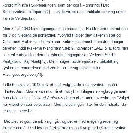
kontrolministre i SR-regeringen, som der også – omstridt i Det
Konservative Folkeparti
[72]
– havde været i den radikale regering under
Første Verdenskrig.
Men 8. juli 1940 blev regeringen igen omdannet. Nu fik repræsentanterne
for V og K egentlige porteføljer, hvorved Fibiger blev kirkeminister og
Christmas Møller handelsminister. Kirkeministerposten bestred Fibiger
derefter, indtil tyskerne tvang ham væk 9. november 1942, bl.a. fordi han
ikke ville afskedige den udæskende sognepræst i Vedersø-Stadil i
Vestjylland, Kaj Munk
[73]
. Men Fibiger havde også selv påkaldt sig
tyskernes opmærksomhed ved at sætte sig i spidsen for
Alsangbevægelsen
[74]
.
Folketingsvalget 1943 blev et godt valg for de konservative, også i
Thisted Amt. Måske kan man få et indtryk af Fibigers sprogbrug gennem
hans taksigelse i
Thisted Amtsavis
dagen efter under overskriften "Valget
har været en stor oplevelse". Med indledningen "Tak for den indsats, der
er øvet" skrev han:
"Det blev et godt dansk valg i går, og det er med megen glæde, jeg
tænker derpå. Det blev også et særdeles godt valg for Det konservative