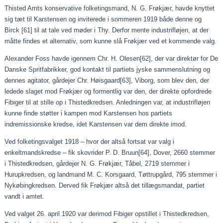
Thisted Amts konservative folketingsmand, N. G. Frøkjær, havde knyttet
sig tæt til Karstensen og inviterede i sommeren 1919 både denne og
Birck
[61]
til at tale ved møder i Thy. Derfor mente industrifløjen, at der
måtte findes et alternativ, som kunne slå Frøkjær ved et kommende valg.
Alexander Foss havde igennem Chr. H. Olesen
[62]
, der var direktør for De
Danske Spritfabrikker, god kontakt til partiets jyske sammenslutning og
dennes agitator, gårdejer Chr. Høisgaard
[63]
, Viborg, som blev den, der
ledede slaget mod Frøkjær og formentlig var den, der direkte opfordrede
Fibiger til at stille op i Thistedkredsen. Anledningen var, at industrifløjen
kunne finde støtter i kampen mod Karstensen hos partiets
indremissionske kredse, idet Karstensen var dem direkte imod.
Ved folketingsvalget 1918 – hvor der altså fortsat var valg i
enkeltmandskredse – fik skovrider P. D. Bruun
[64]
, Dover, 2660 stemmer
i Thistedkredsen, gårdejer N. G. Frøkjær, Tåbel, 2719 stemmer i
Hurupkredsen, og landmand M. C. Korsgaard, Tøttrupgård, 795 stemmer i
Nykøbingkredsen. Derved fik Frøkjær altså det tillægsmandat, partiet
vandt i amtet.
Ved valget 26. april 1920 var derimod Fibiger opstillet i Thistedkredsen,