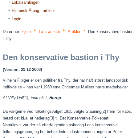
Lokalsamlingen
Historisk Årbog - artikler
Login
Du er her:
Hjem
Læs artikler
Artikler
Den konservative bastion
i Thy
Den konservative bastion i Thy
(Version: 29-12-2008)
Vilhelm Fibiger er den politiker fra Thy, der har haft størst landspolitisk
indflydelse – han var i 1930’erne Christmas Møllers nære medarbejder
Af Villy Dall
[1]
, journalist,
Hurup
Da vælgerne ved folketingsvalget 1935 valgte Stauning
[2]
frem for kaos,
betød det bl.a. et nederlag
[3]
til Det Konservative Folkeparti.
Naturligvis var der så efterfølgende vaskedag i den konservative
folketingsgruppe, og her bebrejdede industrimanden, ingeniør Peter