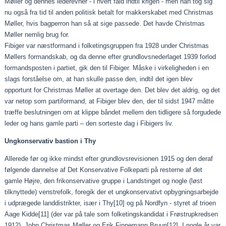
Møller og dennes lederevner - i hvert fald indtil krigen - men han tog sig
nu også fra tid til anden politisk betalt for makkerskabet med Christmas
Møller, hvis bagperron han så at sige passede. Det havde Christmas
Møller nemlig brug for.
Fibiger var næstformand i folketingsgruppen fra 1928 under Christmas
Møllers formandskab, og da denne efter grundlovsnederlaget 1939 forlod
formandsposten i partiet, gik den til Fibiger. Måske i virkeligheden i en
slags forståelse om, at han skulle passe den, indtil det igen blev
opportunt for Christmas Møller at overtage den. Det blev det aldrig, og det
var netop som partiformand, at Fibiger blev den, der til sidst 1947 måtte
træffe beslutningen om at klippe båndet mellem den tidligere så forgudede
leder og hans gamle parti – den sorteste dag i Fibigers liv.
Ungkonservativ bastion i Thy
Allerede før og ikke mindst efter grundlovsrevisionen 1915 og den deraf
følgende dannelse af Det Konservative Folkeparti på resterne af det
gamle Højre, den frikonservative gruppe i Landstinget og nogle (løst
tilknyttede) venstrefolk, foregik der et ungkonservativt opbygningsarbejde
i udprægede landdistrikter, især i Thy
[10]
og på Nordfyn - styret af trioen
Aage Kidde
[11]
(der var på tale som folketingskandidat i Frøstrupkredsen
1912), John Christmas Møller og Erik Finnemann Bruun
[12]
. I nogle år var