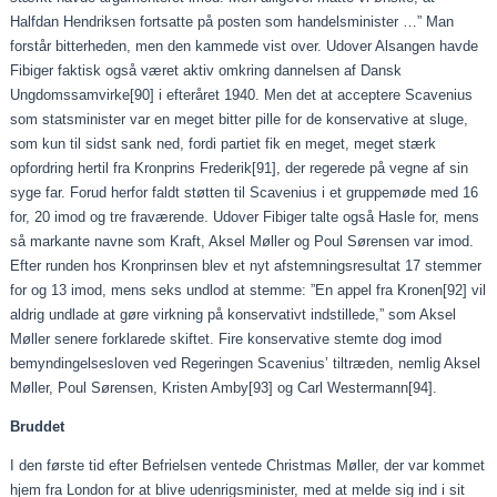
Halfdan Hendriksen fortsatte på posten som handelsminister …” Man
forstår bitterheden, men den kammede vist over. Udover Alsangen havde
Fibiger faktisk også været aktiv omkring dannelsen af Dansk
Ungdomssamvirke
[90]
i efteråret 1940. Men det at acceptere Scavenius
som statsminister var en meget bitter pille for de konservative at sluge,
som kun til sidst sank ned, fordi partiet fik en meget, meget stærk
opfordring hertil fra Kronprins Frederik
[91]
, der regerede på vegne af sin
syge far. Forud herfor faldt støtten til Scavenius i et gruppemøde med 16
for, 20 imod og tre fraværende. Udover Fibiger talte også Hasle for, mens
så markante navne som Kraft, Aksel Møller og Poul Sørensen var imod.
Efter runden hos Kronprinsen blev et nyt afstemningsresultat 17 stemmer
for og 13 imod, mens seks undlod at stemme: ”En appel fra Kronen
[92]
vil
aldrig undlade at gøre virkning på konservativt indstillede,” som Aksel
Møller senere forklarede skiftet. Fire konservative stemte dog imod
bemyndingelsesloven ved Regeringen Scavenius’ tiltræden, nemlig Aksel
Møller, Poul Sørensen, Kristen Amby
[93]
og Carl Westermann
[94]
.
Bruddet
I den første tid efter Befrielsen ventede Christmas Møller, der var kommet
hjem fra London for at blive udenrigsminister, med at melde sig ind i sit