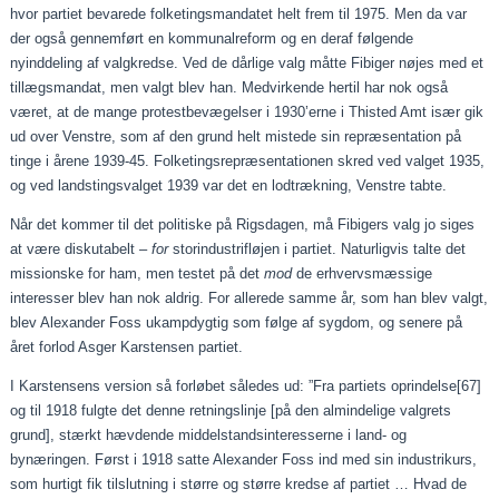
hvor partiet bevarede folketingsmandatet helt frem til 1975. Men da var
der også gennemført en kommunalreform og en deraf følgende
nyinddeling af valgkredse. Ved de dårlige valg måtte Fibiger nøjes med et
tillægsmandat, men valgt blev han. Medvirkende hertil har nok også
været, at de mange protestbevægelser i 1930’erne i Thisted Amt især gik
ud over Venstre, som af den grund helt mistede sin repræsentation på
tinge i årene 1939-45. Folketingsrepræsentationen skred ved valget 1935,
og ved landstingsvalget 1939 var det en lodtrækning, Venstre tabte.
Når det kommer til det politiske på Rigsdagen, må Fibigers valg jo siges
at være diskutabelt –
for
storindustrifløjen i partiet. Naturligvis talte det
missionske for ham, men testet på det
mod
de erhvervsmæssige
interesser blev han nok aldrig. For allerede samme år, som han blev valgt,
blev Alexander Foss ukampdygtig som følge af sygdom, og senere på
året forlod Asger Karstensen partiet.
I Karstensens version så forløbet således ud: ”Fra partiets oprindelse
[67]
og til 1918 fulgte det denne retningslinje [på den almindelige valgrets
grund], stærkt hævdende middelstandsinteresserne i land- og
bynæringen. Først i 1918 satte Alexander Foss ind med sin industrikurs,
som hurtigt fik tilslutning i større og større kredse af partiet … Hvad de