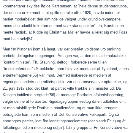
kommentarer skyldes ifølge Karstensen, at ”hele denne studentergruppe,
der senere er kommet til at spille en rolle efter 1920, havde inden for
partiet modarbejdet den almindelige valgret under grundlovskampene,
mens den udadtil koketterede med
vore
standpunkter”. Ja, Karstensen
mente faktisk, at Kidde og Christmas Møller havde allieret sig med Foss
mod ham selv
[54]
.
Men før historien kom så langt, var der opstået voldsom uro omkring
partiets deltagelse i regeringen. Årsagen var, at den socialdemokratiske
”kontrolminister”, Th. Stauning, deltog i forberedelserne til en
”fredskonference” i Stockholm, som blev vel modtaget af Tyskland, mens
ententemagterne
[55]
var imod. Dermed risikerede et medlem af
regeringen landets neutralitetspolitik, var den konservative opfattelse, og
21. juni 1917 stod det klart, at partiet ville trække sin minister ud. Da
Kongen imidlertid nægtede
[56]
at modtage Rottbølls afskedsbegæring,
valgte denne at fortsætte. Rigsdagsgruppen vedtog da en udtalelse om,
at man misbilligede Rottbølls handlemåde, og at man ikke længere
betragtede ham som medlem af Det Konservative Folkeparti. Og så
sprængtes partiet, idet fire landstingsmedlemmer (deriblandt Frijs) og ét
folketingsmedlem meldte sig ud
[57]
. Et ny gruppe af Fri Konservative var