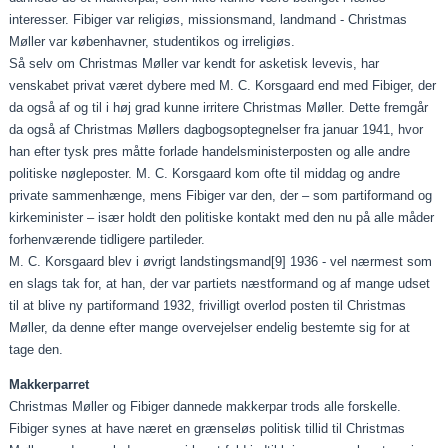
interesser. Fibiger var religiøs, missionsmand, landmand - Christmas
Møller var københavner, studentikos og irreligiøs.
Så selv om Christmas Møller var kendt for asketisk levevis, har
venskabet privat været dybere med M. C. Korsgaard end med Fibiger, der
da også af og til i høj grad kunne irritere Christmas Møller. Dette fremgår
da også af Christmas Møllers dagbogsoptegnelser fra januar 1941, hvor
han efter tysk pres måtte forlade handelsministerposten og alle andre
politiske nøgleposter. M. C. Korsgaard kom ofte til middag og andre
private sammenhænge, mens Fibiger var den, der – som partiformand og
kirkeminister – især holdt den politiske kontakt med den nu på alle måder
forhenværende tidligere partileder.
M. C. Korsgaard blev i øvrigt landstingsmand
[9]
1936 - vel nærmest som
en slags tak for, at han, der var partiets næstformand og af mange udset
til at blive ny partiformand 1932, frivilligt overlod posten til Christmas
Møller, da denne efter mange overvejelser endelig bestemte sig for at
tage den.
Makkerparret
Christmas Møller og Fibiger dannede makkerpar trods alle forskelle.
Fibiger synes at have næret en grænseløs politisk tillid til Christmas