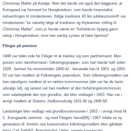
Christmas Møller på Ashøje. Men det havde vel også den baggrund, at
Korsgaard var formand for Hurupkredsen, som havde foranstaltet
indsamlingen til mindestenen. Ifølge kredsens 40 års jubilæumsskrift var
mindestenen "en naturlig følge af kredsens og thyboernes stilling til
Christmas Møller", som jo havde været en "forholdsvis hyppig gæst
netop i Hurupkredsen, hvor han særlig syntes at høre hjemme".
Fibiger på pension
1948 var tiden inde for Fibiger til at trække sig som partiformand. Men
posten som næstformand i folketingsgruppen, som han havde haft siden
1928 - bortset fra ministertiden 1940-42 - bevarede han til 1953, og 1950-
53 var han medlem af Folketingets præsidium. Som folketingsmedlem var
han naturligvis medlem af en række kommissioner (det var før de faste
udvalgs tid), og senest var han medlem af den forfatningskommission,
som udarbejdede den nye grundlov, der blev vedtaget i 1953. Han var i
øvrigt medlem af Statens Jordlovsudvalg 1931-40 og 1946-58.
Landstinget blev nedlagt ved grundlovsrevisionen i 1953 - i øvrigt imod M.
C. Korsgaards stemme - og med Fibigers farvel
[96]
i 1957 trådte en ny
generation til. Amtets nye konservative folketingsmedlem blev gårdejer
Hans Carl Toft
[97]
, Bjørndalgård, Uglev, senere konservativ