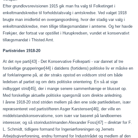
Efter grundlovsrevisionen 1915 gik man fra valg til Folketinget i
enkeltmandskredse til forholdstalsvalg i amtskredse. Ved valget 1918
brugte man imidlertid en overgangsordning, hvor der stadig var valg i
enkeltmandskredse, men tillige tillægsmandater i amterne. Og her havde
Frøkjær, der fortsat var opstillet i Hurupkredsen, vundet et konservativt
tillægsmandat i Thisted Amt.
Partistriden 1918-20
At det nye parti
[43]
- Det Konservative Folkeparti - var dannet af tre
forskellige grupperinger
[44]
i datidens (fortidens) politiske liv er måske en
af forklaringerne på, at der straks opstod en voldsom strid om både
ledelsen af partiet og om dets politiske orientering. En så at sige
indbygget strid
[45]
, der i mange senere sammenhænge er blusset op.
Med forskellige aktuelle politiske spørgsmål som direkte anledning.
I årene 1918-20 stod striden mellem på den ene side partiledelsen, især
repræsenteret ved partistifteren Asger Karstensen
[46]
, der ville en
middelstandskonservatisme, som især var baseret på landboernes
interesser, og så storindustrimanden Alexander Foss
[47]
– direktør for F.
L. Schmidt, tidligere formand for Ingeniørforeningen og Jernets
Arbejdsgiverforening, endnu formand for Industrirådet og medlem af den