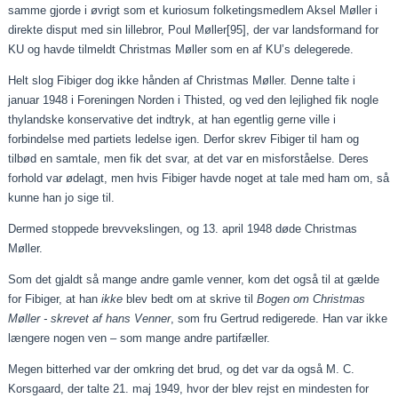
samme gjorde i øvrigt som et kuriosum folketingsmedlem Aksel Møller i
direkte disput med sin lillebror, Poul Møller
[95]
, der var landsformand for
KU og havde tilmeldt Christmas Møller som en af KU’s delegerede.
Helt slog Fibiger dog ikke hånden af Christmas Møller. Denne talte i
januar 1948 i Foreningen Norden i Thisted, og ved den lejlighed fik nogle
thylandske konservative det indtryk, at han egentlig gerne ville i
forbindelse med partiets ledelse igen. Derfor skrev Fibiger til ham og
tilbød en samtale, men fik det svar, at det var en misforståelse. Deres
forhold var ødelagt, men hvis Fibiger havde noget at tale med ham om, så
kunne han jo sige til.
Dermed stoppede brevvekslingen, og 13. april 1948 døde Christmas
Møller.
Som det gjaldt så mange andre gamle venner, kom det også til at gælde
for Fibiger, at han
ikke
blev bedt om at skrive til
Bogen om Christmas
Møller - skrevet af hans Venner
, som fru Gertrud redigerede. Han var ikke
længere nogen ven – som mange andre partifæller.
Megen bitterhed var der omkring det brud, og det var da også M. C.
Korsgaard, der talte 21. maj 1949, hvor der blev rejst en mindesten for