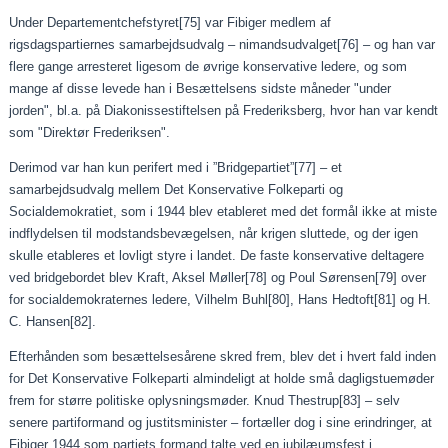
Under Departementchefstyret
[75]
var Fibiger medlem af
rigsdagspartiernes samarbejdsudvalg – nimandsudvalget
[76]
– og han var
flere gange arresteret ligesom de øvrige konservative ledere, og som
mange af disse levede han i Besættelsens sidste måneder "under
jorden", bl.a. på Diakonissestiftelsen på Frederiksberg, hvor han var kendt
som "Direktør Frederiksen".
Derimod var han kun perifert med i ”Bridgepartiet”
[77]
– et
samarbejdsudvalg mellem Det Konservative Folkeparti og
Socialdemokratiet, som i 1944 blev etableret med det formål ikke at miste
indflydelsen til modstandsbevægelsen, når krigen sluttede, og der igen
skulle etableres et lovligt styre i landet. De faste konservative deltagere
ved bridgebordet blev Kraft, Aksel Møller
[78]
og Poul Sørensen
[79]
over
for socialdemokraternes ledere, Vilhelm Buhl
[80]
, Hans Hedtoft
[81]
og H.
C. Hansen
[82]
.
Efterhånden som besættelsesårene skred frem, blev det i hvert fald inden
for Det Konservative Folkeparti almindeligt at holde små dagligstuemøder
frem for større politiske oplysningsmøder. Knud Thestrup
[83]
– selv
senere partiformand og justitsminister – fortæller dog i sine erindringer, at
Fibiger 1944 som partiets formand talte ved en jubilæumsfest i