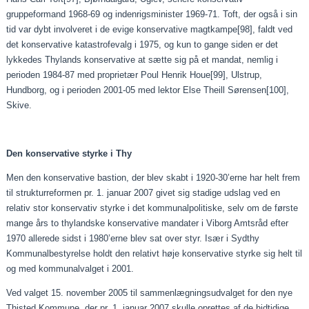
gruppeformand 1968-69 og indenrigsminister 1969-71. Toft, der også i sin
tid var dybt involveret i de evige konservative magtkampe
[98]
, faldt ved
det konservative katastrofevalg i 1975, og kun to gange siden er det
lykkedes Thylands konservative at sætte sig på et mandat, nemlig i
perioden 1984-87 med proprietær Poul Henrik Houe
[99]
, Ulstrup,
Hundborg, og i perioden 2001-05 med lektor Else Theill Sørensen
[100]
,
Skive.
Den konservative styrke i Thy
Men den konservative bastion, der blev skabt i 1920-30’erne har helt frem
til strukturreformen pr. 1. januar 2007 givet sig stadige udslag ved en
relativ stor konservativ styrke i det kommunalpolitiske, selv om de første
mange års to thylandske konservative mandater i Viborg Amtsråd efter
1970 allerede sidst i 1980’erne blev sat over styr. Især i Sydthy
Kommunalbestyrelse holdt den relativt høje konservative styrke sig helt til
og med kommunalvalget i 2001.
Ved valget 15. november 2005 til sammenlægningsudvalget for den nye
Thisted Kommune, der pr. 1. januar 2007 skulle oprettes af de hidtidige