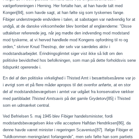
vælgerforeningen i Herning. Her fortalte han, at han havde talt med
Kongen
[84]
, som havde sagt, at han følte sig som tyskernes fange.
Fibiger understregede endvidere i talen, at sabotagen var nødvendig for at
undgå, at de danske virksomheder blev bombet af englænderne: "Disse
udtalelser refererede jeg, når jeg mødte den indvending mod modstand
mod tyskerne, at vi herved handlede mod Kongens opfordring til ro og
orden," skriver Knud Thestrup, der selv var særdeles aktiv i
modstandsarbejdet. Erindringsglimtet siger vist ikke så lidt om den
politiske bevidsthed hos befolkningen, som man på dette forholdsvis sene
tidspunkt opererede i.
En del af den politiske virkelighed i Thisted Amt i besættelsesårene var jo
i øvrigt som et på flere måder apropos til det ovenfor anførte, at en stor
del af modstandsbevægelsen i amtet var udgået fra konservative rækker
med partibladet
Thisted Amtsavis
på det gamle Grydetorv
[85]
i Thisted
som en udmærket central.
Ved Befrielsen 5. maj 1945 blev Fibiger handelsminister, fordi
modstandsbevægelsen ikke ville acceptere Halfdan Hendriksen
[86]
, da
denne havde været minister i regeringen Scavenius
[87]
. Ifølge Fibiger et
"fuldkommen meningsløst forlangende", men selv følte han som partiets