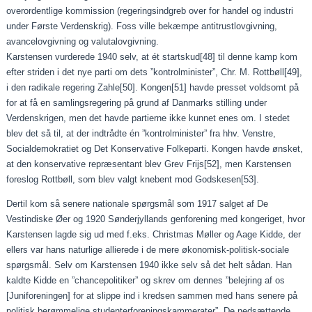
overordentlige kommission (regeringsindgreb over for handel og industri
under Første Verdenskrig). Foss ville bekæmpe antitrustlovgivning,
avancelovgivning og valutalovgivning.
Karstensen vurderede 1940 selv, at ét startskud
[48]
til denne kamp kom
efter striden i det nye parti om dets ”kontrolminister”, Chr. M. Rottbøll
[49]
,
i den radikale regering Zahle
[50]
. Kongen
[51]
havde presset voldsomt på
for at få en samlingsregering på grund af Danmarks stilling under
Verdenskrigen, men det havde partierne ikke kunnet enes om. I stedet
blev det så til, at der indtrådte én ”kontrolminister” fra hhv. Venstre,
Socialdemokratiet og Det Konservative Folkeparti. Kongen havde ønsket,
at den konservative repræsentant blev Grev Frijs
[52]
, men Karstensen
foreslog Rottbøll, som blev valgt knebent mod Godskesen
[53]
.
Dertil kom så senere nationale spørgsmål som 1917 salget af De
Vestindiske Øer og 1920 Sønderjyllands genforening med kongeriget, hvor
Karstensen lagde sig ud med f.eks. Christmas Møller og Aage Kidde, der
ellers var hans naturlige allierede i de mere økonomisk-politisk-sociale
spørgsmål. Selv om Karstensen 1940 ikke selv så det helt sådan. Han
kaldte Kidde en ”chancepolitiker” og skrev om dennes ”belejring af os
[Juniforeningen] for at slippe ind i kredsen sammen med hans senere på
politisk berømmelige studenterforeningskammerater”. De nedsættende