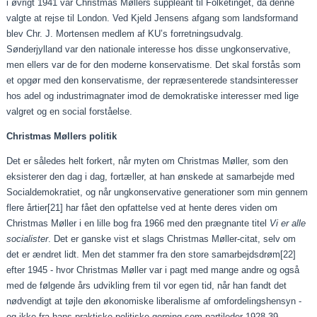
i øvrigt 1941 var Christmas Møllers suppleant til Folketinget, da denne
valgte at rejse til London. Ved Kjeld Jensens afgang som landsformand
blev Chr. J. Mortensen medlem af KU’s forretningsudvalg.
Sønderjylland var den nationale interesse hos disse ungkonservative,
men ellers var de for den moderne konservatisme. Det skal forstås som
et opgør med den konservatisme, der repræsenterede standsinteresser
hos adel og industrimagnater imod de demokratiske interesser med lige
valgret og en social forståelse.
Christmas Møllers politik
Det er således helt forkert, når myten om Christmas Møller, som den
eksisterer den dag i dag, fortæller, at han ønskede at samarbejde med
Socialdemokratiet, og når ungkonservative generationer som min gennem
flere årtier
[21]
har fået den opfattelse ved at hente deres viden om
Christmas Møller i en lille bog fra 1966 med den prægnante titel
Vi er alle
socialister
. Det er ganske vist et slags Christmas Møller-citat, selv om
det er ændret lidt. Men det stammer fra den store samarbejdsdrøm
[22]
efter 1945 - hvor Christmas Møller var i pagt med mange andre og også
med de følgende års udvikling frem til vor egen tid, når han fandt det
nødvendigt at tøjle den økonomiske liberalisme af omfordelingshensyn -
og ikke fra hans praktiske politiske gerning som partileder 1928-39.