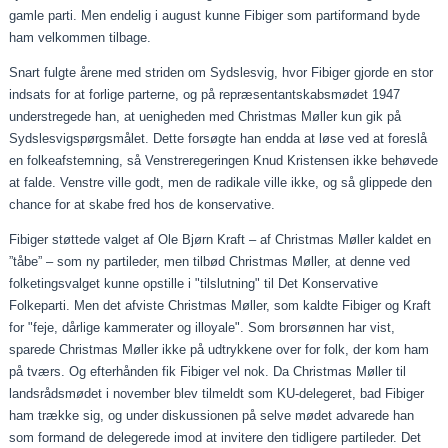
gamle parti. Men endelig i august kunne Fibiger som partiformand byde
ham velkommen tilbage.
Snart fulgte årene med striden om Sydslesvig, hvor Fibiger gjorde en stor
indsats for at forlige parterne, og på repræsentantskabsmødet 1947
understregede han, at uenigheden med Christmas Møller kun gik på
Sydslesvigspørgsmålet. Dette forsøgte han endda at løse ved at foreslå
en folkeafstemning, så Venstreregeringen Knud Kristensen ikke behøvede
at falde. Venstre ville godt, men de radikale ville ikke, og så glippede den
chance for at skabe fred hos de konservative.
Fibiger støttede valget af Ole Bjørn Kraft – af Christmas Møller kaldet en
”tåbe” – som ny partileder, men tilbød Christmas Møller, at denne ved
folketingsvalget kunne opstille i "tilslutning" til Det Konservative
Folkeparti. Men det afviste Christmas Møller, som kaldte Fibiger og Kraft
for "feje, dårlige kammerater og illoyale". Som brorsønnen har vist,
sparede Christmas Møller ikke på udtrykkene over for folk, der kom ham
på tværs. Og efterhånden fik Fibiger vel nok. Da Christmas Møller til
landsrådsmødet i november blev tilmeldt som KU-delegeret, bad Fibiger
ham trække sig, og under diskussionen på selve mødet advarede han
som formand de delegerede imod at invitere den tidligere partileder. Det