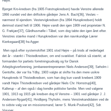
Højre.
Bjerget Kro-kredsen (fra 1905 Frøstrupkredsen) havde Venstre allerede
1866 vundet ved den driftsikre gårdejer Jens A. Bach
[36]
, Vesløs –
nærmest til ejendom. Vestervigkredsen (fra 1894 Hurupkredsen) holdt
derimod stand helt til 1906. Højre vandt den igen 1909 ved proprietær N.
G. Frøkjær
[37]
, Gårdhusmølle i Tåbel, som dog tabte den igen året efter.
Venstres stærke mand i Hurupkredsen var den navnkundige Lærer
Kierkegaard
[38]
fra Agger.
Men også efter systemskiftet 1901 stod Højre – på trods af nederlaget
det år - stærkt i Thistedkredsen, om end svækket. Faktisk så stærkt, at
formanden for partiets forretningsudvalg og for Dansk
Arbejdsgiverforening, jernbaneentreprenøren Niels Andersen
[39]
, Søholm i
Gentofte, der var fra Ydby, 1903 valgte at skifte fra den mere usikre
Hurupkreds til Thistedkredsen, som han dog kun vandt knebent.1909
vandt Højre Thistedkredsen ved gårdejer Niels Chr. Hornstrup
[40]
,
Kallerup – af den også i dag kendte politiske familie. Men ved valgene
1901, 1913 og 1915 gik kredsen dog til Venstre – 1901 ved gårdejer J. J.
Andersen-Nygart
[41]
, Hvidbjerg Thyholm, mens Venstrekandidaten ved de
to sidste valg var en missionsmand, lærer S. Munk-Poulsen
[42]
, Sdr.
Vorupør.