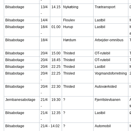
-
Bilsabotage
13/4
14.15
Nykøbing
Trætransport
-
Bilsabotage
14/4
Floulev
Lastbil
Bilsabotage
18/4
01.00
Hurup
Lastbil
-
Bilsabotage
18/4
Hørdum
Arbejder-omnibus
Bilsabotage
20/4
15.00
Thisted
OT-rutebil
Bilsabotage
20/4
18.45
Thisted
OT-rutebil
Bilsabotage
20/4
22.25
Thisted
Lastbil
Bilsabotage
20/4
22.25
Thisled
Vogmandsforretning
-
Bilsabotage
20/4
22.30
Thisted
Autoværksted
-
Jernbanesabotage
21/4
19.30
?
Fjerritslevbanen
-
Bilsabotage
21/4
12.35
?
Lastbil
-
Bilsabotage
21/4 - 14.02
?
Automobil