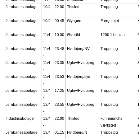
Jernbanesabotage
10/4
22.00
Thisled
Troppetog
-
Jernbanesabotage
10/4
00.45
Glyngøre
Færgelejet
Jernbanesabotage
11/4
10.00
Østerild
1200 1 benzin
-
Jernbanesabotage
11/4
23.48
Hvidbjerg/NV
Troppetog
-
Jernbanesabotage
11/4
23.35
Uglev/Hvidbjerg
Troppetog
-
Jernbanesabotage
11/4
23.53
Hvidbjerg/syd
Troppetog
-
Jernbanesabotage
12/4
17.25
Uglev/Hvidbjerg
Troppetog
-
Jernbanesabotage
12/4
23.55
Uglev/Hvidbjerg
Troppetog
-
Industrisabotage
12/4
22.00
Thisted
kuhnmünchs
-
værksted
Jernbanesabotage
13/4
01.15
Hvidbjerg/N
Troppetog