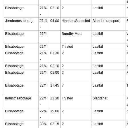
Bilsabotage
21/4
02.10
?
Lastbil
-
Jernbanesabotage
21 /4
04.00
Hørdum/Snedsted
Blandet transport
-
Bilsabotage
21/4
Sundby Mors
Lastbil
Bilsabotage
21/4
Thisted
Lastbil
Bilsabotage
21/4
01.30
?
Lastbil
-
Bilsabotage
21/4-
02.10
?
Lastbil
Bilsabotage
21/4
01.00
?
Lastbil
-
Bilsabotage
22/4
17.45
?
Lastbil
-
Industrisabotage
22/4
22.30
Thisted
Slagteriet
-
Bilsabotage
22/4
19.00
?
Lastbil
-
Bilsabotage
30/4
02.15
?
Lastbil