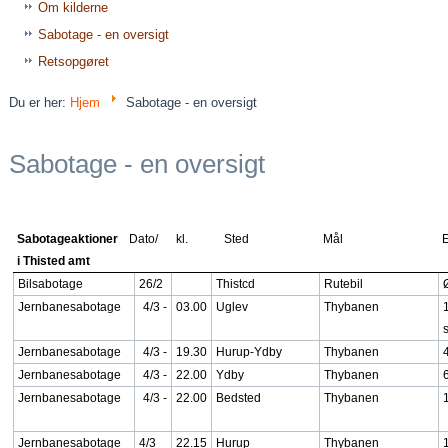
Om kilderne
Sabotage - en oversigt
Retsopgøret
Du er her:
Hjem
Sabotage - en oversigt
Sabotage - en oversigt
Sabotageaktioner
Dato/ kl.
Sted
Mål
E
i Thisted amt
Bilsabotage
26/2
Thistcd
Rutebil
Jernbanesabotage
4/3 -
03.00
Uglev
Thybanen
Jernbanesabotage
4/3 -
19.30
Hurup-Ydby
Thybanen
Jernbanesabotage
4/3 -
22.00
Ydby
Thybanen
Jernbanesabotage
4/3 -
22.00
Bedsted
Thybanen
Jernbanesabotage
4/3
22.15
Hurup
Thybanen