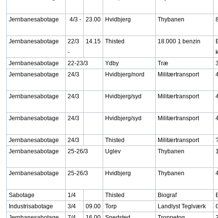
Jernbanesabotage
4/3 -
23.00
Hvidbjerg
Thybanen
Jernbanesabotage
22/3
14.15
Thisted
18.000 1 benzin
-
Jernbanesabotage
22-23/3
Ydby
Træ
Jernbanesabotage
24/3
Hvidbjerg/nord
Militærtransport
Jernbanesabotage
24/3
Hvidbjerg/syd
Militærtransport
Jernbanesabotage
24/3
Hvidbjerg/syd
Militærtransport
Jernbanesabotage
24/3
Thisted
Militærtransport
Jernbanesabotage
25-26/3
Uglev
Thybanen
Jernbanesabotage
25-26/3
Hvidbjerg
Thybanen
Sabotage
1/4
Thisted
Biograf
Industrisabotage
3/4
09.00
Torp
Landlyst Teglværk
Jernbanesabotage
7/4
16.00
Snedsted
Troppetog