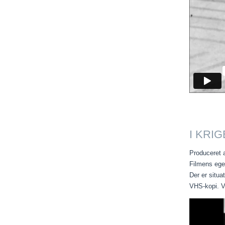
I KRI
Produceret a
Filmens egen
Der er situ
VHS-kopi. V