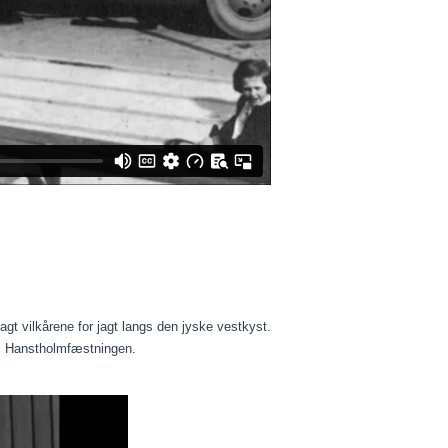
gt vilkårene for jagt langs den jyske vestkyst.
a. Hanstholmfæstningen.