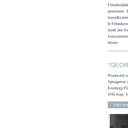
Frihedsrådet
arresteres.
hovedkvarte
til Frihedsm
fandt den fr
'kommenteret
filmen.
__________
"GEOR
Producent u
Optagelser a
Kronborg Pl
VHS-kopi. V
Læs mer