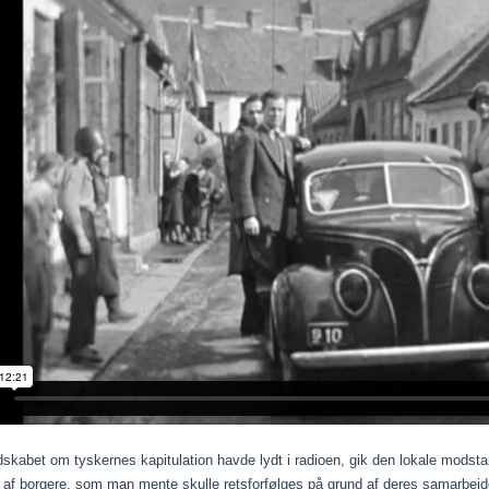
dskabet om tyskernes kapitulation havde lydt i radioen, gik den lokale mods
 af borgere, som man mente skulle retsforfølges på grund af deres samarbe