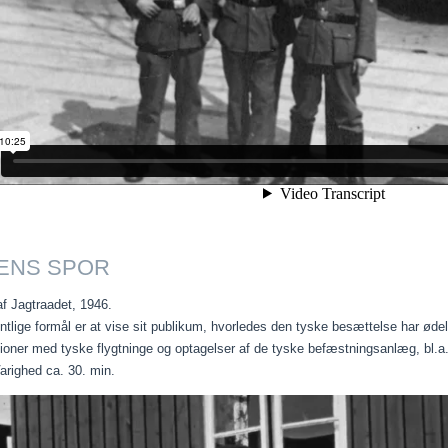
GENS SPOR
f Jagtraadet, 1946.
tlige formål er at vise sit publikum, hvorledes den tyske besættelse har ødela
ationer med tyske flygtninge og optagelser af de tyske befæstningsanlæg, bl.
arighed ca. 30. min.