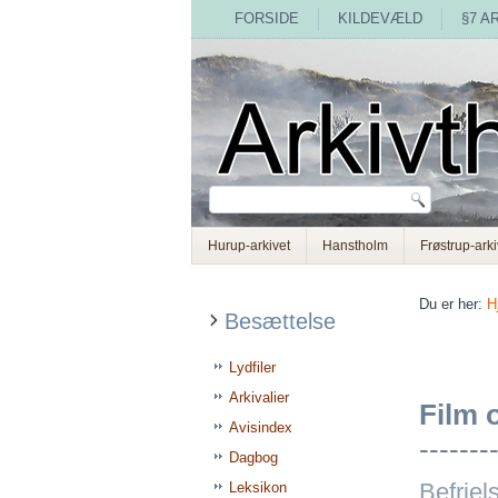
FORSIDE
KILDEVÆLD
§7 A
Hurup-arkivet
Hanstholm
Frøstrup-arki
Du er her:
H
Besættelse
Lydfiler
Arkivalier
Film 
Avisindex
-------
Dagbog
Befriel
Leksikon