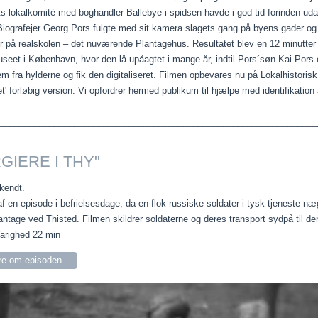
s lokalkomité med boghandler Ballebye i spidsen havde i god tid forinden uda
 Biografejer Georg Pors fulgte med sit kamera slagets gang på byens gader 
r på realskolen – det nuværende Plantagehus. Resultatet blev en 12 minutter
useet i København, hvor den lå upåagtet i mange år, indtil Pors´søn Kai Pors 
em fra hylderne og fik den digitaliseret. Filmen opbevares nu på Lokalhistori
' forløbig version. Vi opfordrer hermed publikum til hjælpe med identifikati
________________________________________________________________
GIERE I THY"
kendt.
f en episode i befrielsesdage, da en flok russiske soldater i tysk tjeneste næ
antage ved Thisted. Filmen skildrer soldaterne og deres transport sydpå til 
arighed 22 min
e om episoden