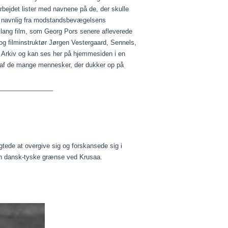
rbejdet lister med navnene på de, der skulle
og navnlig fra modstandsbevægelsens
 lang film, som Georg Pors senere afleverede
og filminstruktør Jørgen Vestergaard, Sennels,
sk Arkiv og kan ses her på hjemmesiden i en
on af de mange mennesker, der dukker op på
_______________
gtede at overgive sig og forskansede sig i
den dansk-tyske grænse ved Krusaa.