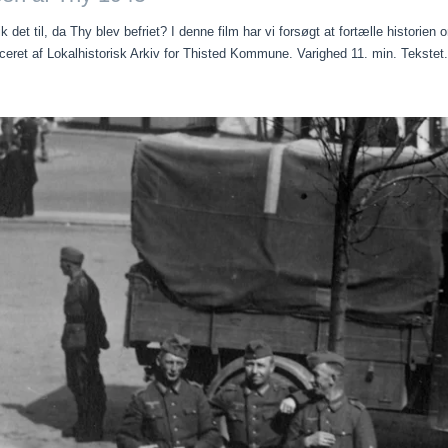
k det til, da Thy blev befriet? I denne film har vi forsøgt at fortælle historie
eret af Lokalhistorisk Arkiv for Thisted Kommune. Varighed 11. min. Tekstet.