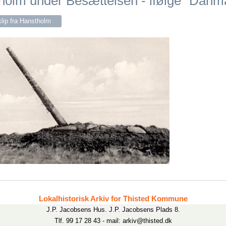
holm under Besættelsen - ifølge "Danm
lip fra Hanstholm
Lokalhistorisk Arkiv for Thisted Kommune
J.P. Jacobsens Hus. J.P. Jacobsens Plads 8.
Tlf. 99 17 28 43 - mail: arkiv@thisted.dk