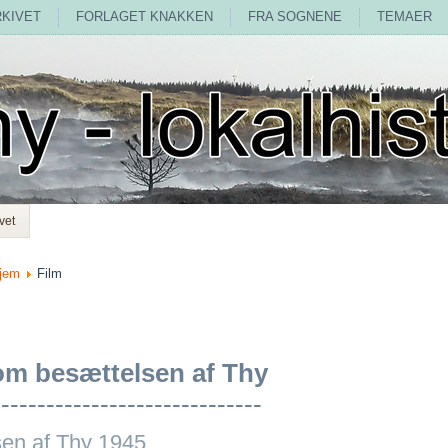
RKIVET
FORLAGET KNAKKEN
FRA SOGNENE
TEMAER
vet
jem
Film
om besættelsen af Thy
------------------------------
sen af Thy 1945