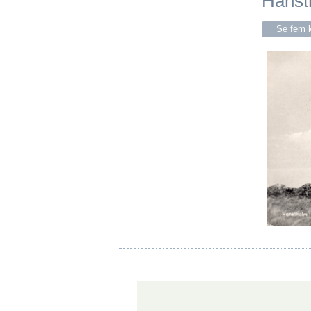
Hanst
Se fem k