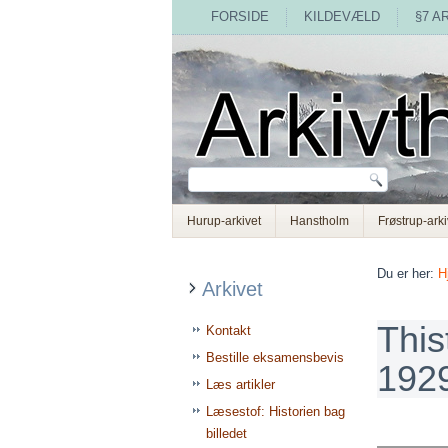
FORSIDE
KILDEVÆLD
§7 A
Hurup-arkivet
Hanstholm
Frøstrup-arki
Du er her:
H
Arkivet
This
Kontakt
Bestille eksamensbevis
1929
Læs artikler
Læsestof: Historien bag
billedet