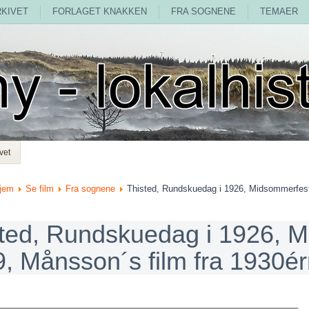
RKIVET
FORLAGET KNAKKEN
FRA SOGNENE
TEMAER
vet
jem
Se film
Fra sognene
Thisted, Rundskuedag i 1926, Midsommerfest
ted, Rundskuedag i 1926, 
, Månsson´s film fra 1930é