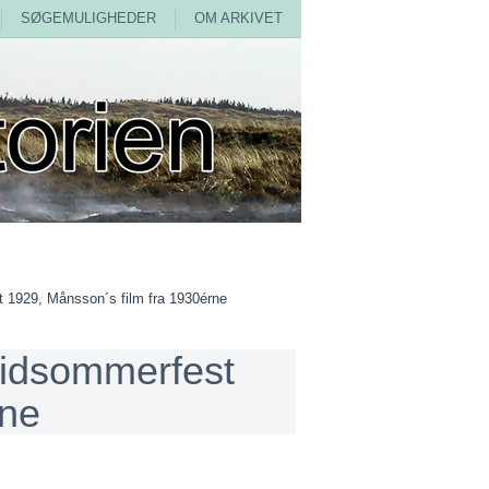
SØGEMULIGHEDER
OM ARKIVET
 1929, Månsson´s film fra 1930érne
Midsommerfest
rne