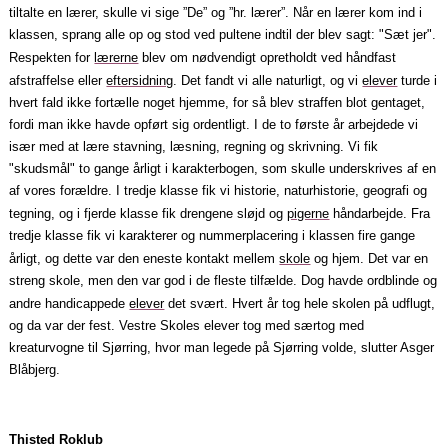
tiltalte en lærer, skulle vi sige ”De” og ”hr. lærer”. Når en lærer kom ind i
klassen, sprang alle op og stod ved pultene indtil der blev sagt: "Sæt jer".
Respekten for
lærerne
blev om nødvendigt opretholdt ved håndfast
afstraffelse eller
eftersidning
. Det fandt vi alle naturligt, og vi
elever
turde i
hvert fald ikke fortælle noget hjemme, for så blev straffen blot gentaget,
fordi man ikke havde opført sig ordentligt. I de to første år arbejdede vi
især med at lære stavning, læsning, regning og skrivning. Vi fik
"skudsmål" to gange årligt i karakterbogen, som skulle underskrives af en
af vores forældre. I tredje klasse fik vi historie, naturhistorie, geografi og
tegning, og i fjerde klasse fik drengene sløjd og
pigerne
håndarbejde. Fra
tredje klasse fik vi karakterer og nummerplacering i klassen fire gange
årligt, og dette var den eneste kontakt mellem
skole
og hjem. Det var en
streng skole, men den var god i de fleste tilfælde. Dog havde ordblinde og
andre handicappede
elever
det svært. Hvert år tog hele skolen på udflugt,
og da var der fest. Vestre Skoles elever tog med særtog med
kreaturvogne til Sjørring, hvor man legede på Sjørring volde, slutter Asger
Blåbjerg.
Thisted Roklub