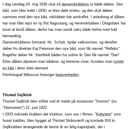
I dag søndag 24. maj 1936 skal så
dameroklubbens
to både døbes. Den
båd, som blev købt i 1935, er ikke døbt endnu, og den skal døbes
sammen med den nye båd, roklubben har anskaffet. I anledning af dåben
har man fået rejst en ny flot flagsstang, og herreroklubben i Dragsbæk har
lovet at bistå dåben, derfor har man sendt seks både herfra med fuld
bemanding.
Dameroklubbens formand, frk. Schütt, byder velkommen, og derefter
døber fru direktør Kaj Petersen den nye båd, som får navnet "Refleks".
Bagefter døber frk. Stenfeldt båden fra sidste år. Den får navnet "Dan".
Efter dåben afprøver man bådene, og herrerne viser, hvordan man
tumler
en båd
i dens rette element.
Filmfotograf Månsson foreviger
begivenheden
.
Thisted Sejlklub
Thisted Sejlklub blev stiftet ved et møde på restaurant "Snorren" (nu
"Harmonien") 21. juni 1922.
I 1933 indviede klubben det klubhus, som ses i filmen. "
Kahytten
" som
huset kaldtes, blev bygget af Thisted Skibsværft og kostede 810 kr.
Sejlklubben arrangerede de første år en årlig kapsejlads, der i