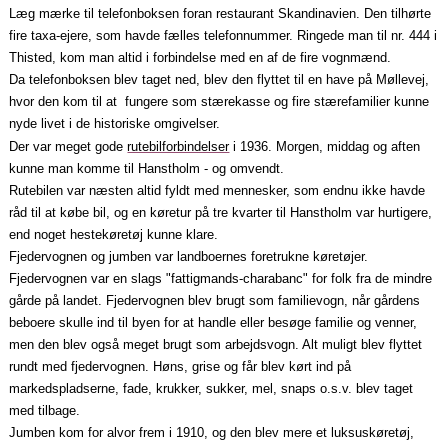
Læg mærke til telefonboksen foran restaurant Skandinavien. Den tilhørte
fire taxa‑ejere, som havde fælles telefonnummer. Ringede man til nr. 444 i
Thisted, kom man altid i forbindelse med en af de fire vognmænd.
Da telefonboksen blev taget ned, blev den flyttet til en have på Møllevej,
hvor den kom til at fungere som stærekasse og fire stærefamilier kunne
nyde livet i de historiske omgivelser.
Der var meget gode
rutebilforbindelser
i 1936. Morgen, middag og aften
kunne man komme til Hanstholm ‑ og omvendt.
Rutebilen var næsten altid fyldt med mennesker, som endnu ikke havde
råd til at købe bil, og en køretur på tre kvarter til Hanstholm var hurtigere,
end noget hestekøretøj kunne klare.
Fjedervognen og jumben var landboernes foretrukne køretøjer.
Fjedervognen var en slags "fattigmands‑charabanc" for folk fra de mindre
gårde på landet. Fjedervognen blev brugt som familievogn, når gårdens
beboere skulle ind til byen for at handle eller besøge familie og venner,
men den blev også meget brugt som arbejdsvogn. Alt muligt blev flyttet
rundt med fjedervognen. Høns, grise og får blev kørt ind på
markedspladserne, fade, krukker, sukker, mel, snaps o.s.v. blev taget
med tilbage.
Jumben kom for alvor frem i 1910, og den blev mere et luksuskøretøj,