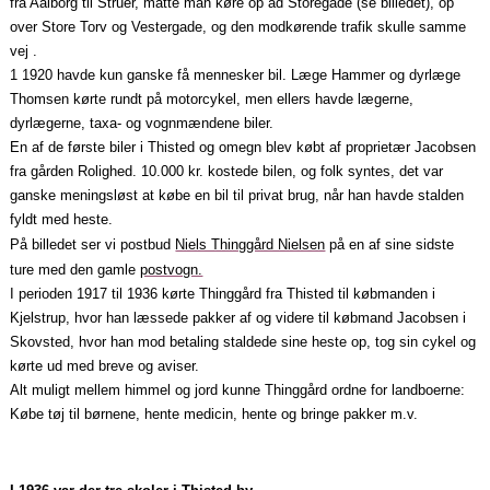
fra Aalborg til Struer, måtte man køre op ad Storegade (se billedet), op
over Store Torv og Vestergade, og den modkørende trafik skulle samme
vej .
1 1920 havde kun ganske få mennesker bil. Læge Hammer og dyrlæge
Thomsen kørte rundt på motorcykel, men ellers havde lægerne,
dyrlægerne, taxa‑ og vognmændene biler.
En af de første biler i Thisted og omegn blev købt af proprietær Jacobsen
fra gården Rolighed. 10.000 kr. kostede bilen, og folk syntes, det var
ganske meningsløst at købe en bil til privat brug, når han havde stalden
fyldt med heste.
På billedet ser vi postbud
Niels Thinggård Nielsen
på en af sine sidste
ture med den gamle
postvogn.
I perioden 1917 til 1936 kørte Thinggård fra Thisted til købmanden i
Kjelstrup, hvor han læssede pakker af og videre til købmand Jacobsen i
Skovsted, hvor han mod betaling staldede sine heste op, tog sin cykel og
kørte ud med breve og aviser.
Alt muligt mellem himmel og jord kunne Thinggård ordne for landboerne:
Købe tøj til børnene, hente medicin, hente og bringe pakker m.v.