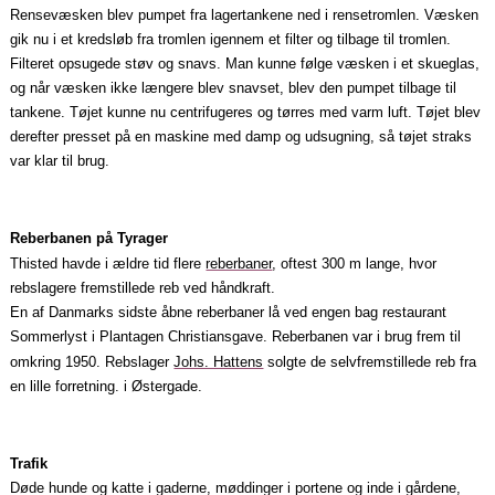
Rensevæsken blev pumpet fra lagertan­kene ned i rensetromlen. Væsken
gik nu i et kredsløb fra tromlen igennem et filter og tilbage til tromlen.
Filteret opsugede støv og snavs. Man kun­ne følge væsken i et skueglas,
og når væsken ikke længere blev snavset, blev den pumpet tilbage til
tankene. Tøjet kunne nu centrifugeres og tørres med varm luft. Tøjet blev
derefter presset på en maskine med damp og udsugning, så tøjet straks
var klar til brug.
Reberbanen på Tyrager
Thisted havde i ældre tid flere
reberbaner
, oftest 300 m lange, hvor
rebslagere fremstillede reb ved håndkraft.
En af Danmarks sidste åbne reberbaner lå ved engen bag restaurant
Sommerlyst i Plantagen Christiansgave. Reberbanen var i brug frem til
omkring 1950. Rebslager
Johs. Hattens
solgte de selvfremstillede reb fra
en lille forretning. i Østergade.
Trafik
Døde hunde og katte i gaderne, møddinger i portene og inde i gårdene,