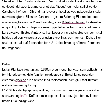
Stedet er
Hotel Royals restaurant
. Ved vinduet sidder kreaturhandler Boier
og depotindehaver Elbrønd over et slag "ligeud" og nyder spillet og den
Carlsberg Hof, som Elbrønd har leveret til hotellet. Ved nabobordet sidder
overretssagfører Billeskov Jansen. Ligesom Boier og Elbrønd kom­mer
overretssagføreren på Royal hver dag, men
Billeskov Jansen
foretrækker
en god kop kaffe og dagens aviser. I øjeblikket er han i gang med byens
konservative Thisted Amtsavis. Han læser om grund­lovsfesten, som skal
holdes ved den konservative ungdomsforenings sommer­hus i Eshøj. Her
skal holdes taler af formanden for KU i København og af lærer Petersen
fra Dragsbæk.
Eshøj
Eshøj Plantage blev anlagt i 1890erne og meget benyttet som udflugtsmål
for thistedboerne. Hele familien spadserede til Eshøj langs stranden –
eller man
cyklede
eller sejlede med motorbåden, som gik i fast rutefart
mellem havnen og Eshøj.
I 1918 blev der bygget en pavillon, hvor man om søndagen kunne købe
sodavand og
kaffe
. Kaffen skulle dog bestilles i forvejen, for pavillonen
havde ikke indlagt vand.