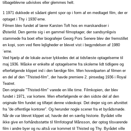
tilbageblevne udviskes eller glemmes helt.
1 1971 dukkede et sådant glemt spor op i form af en medtaget film, der er
optaget i Thy i 1930´erne.
Filmen blev fundet af lærer Karsten Toft hos en marskandiser i
Østerild.
Den gemte sig i en gammel filmoptager, der sandsynligvis
stammede fra boet efter
biografejer Georg Pors Senere blev der fremstillet
en kopi, som ved flere lejligheder er blevet vist i begyndelsen af 1980
´erne.
Ved hjælp af de lokale aviser lykkedes det at tidsfæste optagelserne til
maj 1936. Måske er enkelte af optagelserne fra skolerne lidt tidligere og
efterfølgende klippet ind i den færdige film. Men hovedpar­ten af filmen er
en del af den "Thisted‑film", der havde premiere 2. pinsedag 1936 i Royal
Teatret.
Den originale "Thisted‑film" varede en lille time. Filmkopien, der blev
fundet i 1971, var kortere. Men efterfølgende er den sidste del af den
originale film fundet og tilføjet denne videokopi. Det drejer sig om afsnittet
fra ”de offentlige kontorer”. Og herunder nogle scener fra et byrådsmøde.
Når de var blevet klippet ud, havde det en særlig historie. Byrådet ville
ikke give en forhåndsstøtte til filmfotograf Månsson, der optog tilsvarende
film i andre byer og nu altså var kommet til Thisted og Thy. Byrådet ville