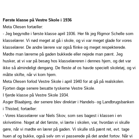
Første klasse på Vestre Skole i 1936
Meta Olesen fortæller:
- Jeg begyndte i første klasse april 1936. Her fik jeg Rigmor Schelle som
klasselærer. Vi nød meget at gå i skole, og vi var meget glade for vores
klasselærer. De andre lærere var også flinke og meget respekterede.
Mødte man lærerne på gaden bukkede eller nejede man pænt. Jeg
husker, at vi var på besøg hos klasselæreren i dennes hjem, og det var
ikke så almindeligt dengang. De fleste af os havde specielt skoletøj, og vi
måtte skifte, når vi kom hjem.
Meta Olesen forlod Vestre Skole i april 1940 for at gå på realskolen.
Fjorten dage senere besatte tyskerne Vestre Skole.
I fjerde klasse på Vestre Skole 1934.
Asger Blaabjerg, der senere blev direktør i Han­dels‑ og Landbrugsbanken
i Thisted, fortæller:
- Vores klasselærer var Niels Skov, som ses bagest i klassen i en
skrivetime. Noget af det første, vi lærte i skolen, var, hvordan vi skulle
gøre, når vi mødte en lærer på gaden. Vi skulle stå pænt ret, evt. tage
huen af og bukke, også selv om vi passerede på det andet fortov. Når vi