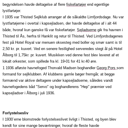
begyndelsen havde deltagelse af flere
fiskefartøjer
end egentlige
lystfartøjer.
I 1935 var Thisted Sejlklub arrangør af de såkaldte Limfjordsdage. Nu var
lystfartøjerne i overtal i kapsejladsen, der havde deltagelse af i alt 44
både, hvoraf kun ganske få var fiskefartøjer.
Sejladserne
gik fra havnen i
Thisted til Ås, herfra til Hanklit og retur til Thisted. Ved Limfjordsdagenes
fest på Hotel Royal var menuen oksesteg med boller og smør samt is til
2,50 kr. pr. kuvert. Ved en senere festlighed serveredes stegt ål på Hotel
Ålborg til 1,75kr. pr. kuvert. Musikken ved denne fest blev leveret af et
lokalt orkester, som spillede fra kl. 19‑01 for 41 kr.40 øre.
1 1936 afløste havnefoged Thorvald Madsen boghandler
Georg Pors
som
formand for sejlklubben. Af klubbens gamle bøger fremgår, at begge
formænd var aktive deltagere under kapsejladserne, således vandt
havnefogedens båd "Servo" og boghandlerens "Hep" præmier ved
kapsejladser i Ålborg i juli 1936.
Forlystelsesliv
I 1930´erne blomstrede forlystelseslivet livligt i Thisted, og byen blev
kendt for sine mange beværtninger, hvoraf de fleste havde