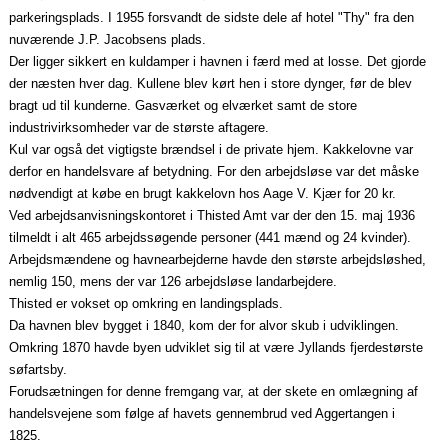
parkeringsplads. I 1955 forsvandt de sidste dele af hotel "Thy" fra den
nuværende J.P. Jacobsens plads.
Der ligger sikkert en kuldamper i havnen i færd med at losse. Det gjorde
der næsten hver dag. Kullene blev kørt hen i store dynger, før de blev
bragt ud til kunderne. Gasværket og elværket samt de store
industrivirksomheder var de største aftagere.
Kul var også det vigtigste brændsel i de private hjem. Kakkelovne var
derfor en handelsvare af betydning. For den arbejdsløse var det måske
nødvendigt at købe en brugt kakkelovn hos Aage V. Kjær for 20 kr.
Ved arbejdsanvisningskontoret i Thisted Amt var der den 15. maj 1936
tilmeldt i alt 465 arbejdssøgende personer (441 mænd og 24 kvinder).
Arbejdsmændene og havnearbejderne havde den største arbejdsløshed,
nemlig 150, mens der var 126 arbejdsløse landarbejdere.
Thisted er vokset op omkring en landingsplads.
Da havnen blev bygget i 1840, kom der for alvor skub i udviklingen.
Omkring 1870 havde byen udviklet sig til at være Jyllands fjerdestørste
søfartsby.
Forudsætningen for denne fremgang var, at der skete en omlægning af
handelsvejene som følge af havets gennembrud ved Aggertangen i
1825.