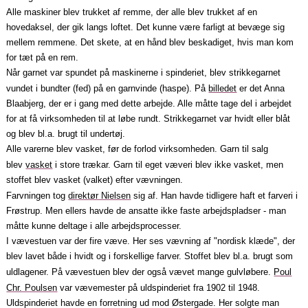
Alle maskiner blev trukket af remme, der alle blev trukket af en
hovedaksel, der gik langs loftet. Det kunne være farligt at bevæge sig
mellem remmene. Det skete, at en hånd blev beskadiget, hvis man kom
for tæt på en rem.
Når garnet var spundet på maskinerne i spinderiet, blev strikkegarnet
vundet i bundter (fed) på en garnvinde (haspe). På
billedet
er det Anna
Blaabjerg, der er i gang med dette arbejde. Alle måtte tage del i arbejdet
for at få virksomheden til at løbe rundt. Strikkegarnet var hvidt eller blåt
og blev bl.a. brugt til undertøj.
Alle varerne blev vasket, før de forlod virksomheden. Garn til salg
blev
vasket
i store trækar. Garn til eget væve­ri blev ikke vasket, men
stoffet blev vasket (valket) efter vævningen.
Farvningen tog
direktør Nielsen
sig af. Han havde tidligere haft et farveri i
Frøstrup. Men ellers havde de ansatte ikke faste arbejdspladser ‑ man
måtte kunne deltage i alle arbejdsprocesser.
I vævestuen var der fire væve. Her ses vævning af "nordisk klæde", der
blev lavet både i hvidt og i forskellige farver. Stoffet blev bl.a. brugt som
uldlagener. På vævestuen blev der også vævet mange gulvløbere.
Poul
Chr. Poulsen
var vævemester på uldspinderiet fra 1902 til 1948.
Uldspinderiet havde en forretning ud mod Østergade. Her solgte man