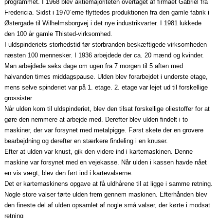
programmet. I 1968 blev aktiemajoriteten overtaget af firmaet Gabriel fra
Fredericia. Sidst i 1970´erne flyttedes produktionen fra den gamle fabrik i
Østergade til Wilhelmsborgvej i det nye industrikvarter. I 1981 lukkede
den 100 år gamle Thisted-virksomhed.
I uldspinderiets storhedstid før storbranden beskæftigede virksomheden
næsten 100 mennesker. I 1936 arbejdede der ca. 20 mænd og kvinder.
Man arbejdede seks dage om ugen fra 7 morgen til 5 aften med
halvanden times middagspause. Ulden blev forarbejdet i underste etage,
mens selve spinderiet var på 1. etage. 2. etage var lejet ud til forskellige
grossister.
Når ulden kom til uldspinderiet, blev den til­sat forskellige oliestoffer for at
gøre den nemmere at arbejde med. Derefter blev ulden findelt i to
maskiner, der var forsynet med metalpigge. Først skete der en grovere
bearbejdning og derefter en stærkere findeling i en knuser.
Efter at ulden var knust, gik den videre ind i kartemaskinen. Denne
maskine var forsynet med en vejekasse. Når ulden i kassen havde nået
en vis vægt, blev den ført ind i kartevalserne.
Det er kartemaskinens opgave at få uld­hårene til at ligge i samme retning.
Nogle store valser førte ulden frem gennem maskinen. Efterhånden blev
den fineste del af ulden opsamlet af nogle små valser, der kørte i modsat
retning