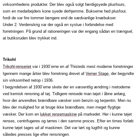
virksomhedens produkter. Der blev også solgt færdigsyede plusfours,
som en medarbejders kone syede derhjemme. Bukserne hed plusfour,
fordi de var fire tommer længere end de sædvanlige knæbukser.
Under 2. Verdenskrig var der også en systue i forbindelse med
forretningen. På grund af rationeringen var der engang sådan en trængsel,
at butiksruden blev trykket ind.
Trikohl
Trikohl‑renseriet
var i 1930´erne en af Thisteds mest moderne forretninger.
Igennem mange årtier blev forretning drevet af
Verner Stage
, der begyndte
sin virksomhed netop i 1936.
I begyndelsen af 1930´erne skete der en væsentlig ændring i metoderne
ved kemisk rensning af tøj. Tidligere rensede man tøjet i åbne anlæg,
hvor der anvendtes brændbare væsker som benzin og terpentin. Men nu
blev der mulighed for at bruge ikke brændbare, men meget flygtige
væsker. Der kom en
lukket rensemaskine
på markedet. Her i kunne tøjet
renses, centrifugeres og tørres i den samme proces. Efter en times forløb
kunne tøjet tages ud af maskinen. Det var tørt og lugtfrit og kunne
således presses lige efter rensningen.