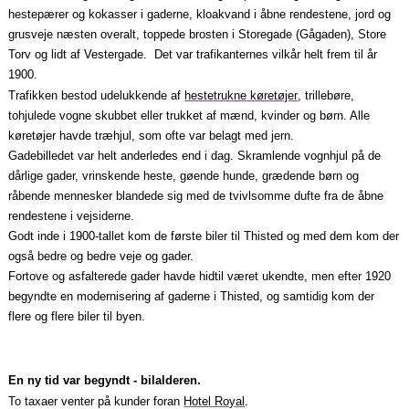
hestepærer og kokasser i gaderne, kloakvand i åbne rendestene, jord og
grusveje næsten overalt, toppede brosten i Storegade (Gågaden), Store
Torv og lidt af Vestergade. Det var trafikanternes vilkår helt frem til år
1900.
Trafikken bestod udelukkende af
hestetrukne køretøjer
, trillebøre,
tohjulede vogne skubbet eller trukket af mænd, kvinder og børn. Alle
køretøjer havde træhjul, som ofte var belagt med jern.
Gadebilledet var helt anderledes end i dag. Skramlende vognhjul på de
dårlige gader, vrinskende heste, gøende hunde, grædende børn og
råbende mennesker blandede sig med de tvivlsomme dufte fra de åbne
rendestene i vejsiderne.
Godt inde i 1900‑tallet kom de første biler til Thisted og med dem kom der
også bedre og bedre veje og gader.
Fortove og asfalterede gader havde hidtil været ukendte, men efter 1920
begyndte en modernisering af gaderne i Thisted, og samtidig kom der
flere og flere biler til byen.
En ny tid var begyndt ‑ bilalderen.
To taxaer venter på kunder foran
Hotel Royal
.