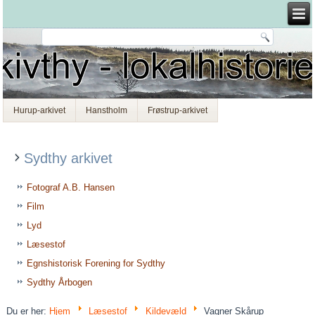
Hurup-arkivet
Hanstholm
Frøstrup-arkivet
Sydthy arkivet
Fotograf A.B. Hansen
Film
Lyd
Læsestof
Egnshistorisk Forening for Sydthy
Sydthy Årbogen
Du er her:
Hjem
Læsestof
Kildevæld
Vagner Skårup