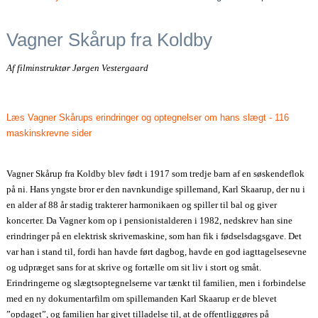
Vagner Skårup fra Koldby
Af filminstruktør Jørgen Vestergaard
Læs Vagner Skårups erindringer og optegnelser om hans slægt - 116
maskinskrevne sider
Vagner Skårup fra Koldby blev født i 1917 som tredje barn af en søskendeflok
på ni. Hans yngste bror er den navnkundige spillemand, Karl Skaarup, der nu i
en alder af 88 år stadig trakterer harmonikaen og spiller til bal og giver
koncerter. Da Vagner kom op i pensionistalderen i 1982, nedskrev han sine
erindringer på en elektrisk skrivemaskine, som han fik i fødselsdagsgave. Det
var han i stand til, fordi han havde ført dagbog, havde en god iagttagelsesevne
og udpræget sans for at skrive og fortælle om sit liv i stort og småt.
Erindringerne og slægtsoptegnelserne var tænkt til familien, men i forbindelse
med en ny dokumentarfilm om spillemanden Karl Skaarup er de blevet
”opdaget”, og familien har givet tilladelse til, at de offentliggøres på