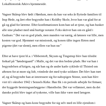
Lokalhistorisk Arkivs hjemmeside.
Vagner Skårup blev født i Hørdum, men da han var seks år flyttede familien til
Irup Hede, og året efter begyndte han i Koldby Skole, hvor han var glad for at
gå og glad for lærerne. Efter konfirmationen kom han ud at tjene, og han husker
alle sine pladser med små hurtige notater. F.eks skriver han om en gård i
Gudnæs:” Det var en god plads, men manden var nærig, så lønnen var lille, men
kosten var god. Hjemmet var missionsk, og konen tålte ingen flirten med
pigerne (det var slemt), men ellers var hun rar.”
Efter at have tjent bl.a. i Vibberstoft, Skyum og Tingstrup blev han tilsidst
forkarl på ”Søndergaard” i Malle, og det var den bedste plads. Her var han i
begyndelsen af krigen, og når han og de andre karle cyklede til Thisted om
aftenen for at more sig lidt, vrimlede det med tyske soldater. Det blev han træt
af, og så begyndte han at interessere sig for nabopigen Stinne, som han blev
viet til i oktober 1942 i Sennels Kirke. Han fik i en periode arbejde for firmaer,
der byggede fæstningsanlæggene i Hanstholm. Det var vellønnet, men da det
danske politi blev taget af tyskerne, ville han ikke være med længere.
Vagner Skårup og hans kone begyndte for sig selv med en lille ejendom i